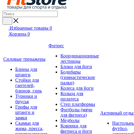
Избранные товары
0
Корзина
0
Фитнес
Координационные
Силовые тренажеры
лестницы
Блоки для йоги
Блины для
Бодибары
штанги
(гимнастические
Стойки для
палки)
гантелей,
Колеса для йоги
блинов, гирь
Кольца для
Турники и
пилатеса
брусья
Степ платформы
Грифы для
Фитболы (мячи
штанги и
Активный отды
для фитнеса)
замки
Медболы
Скамьи для
Настольн
Коврики для
жима, пресса,
футбол,
фитнеса и йоги
гиперэкстензия
аэрохокке