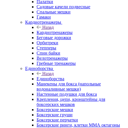
Палатки
Садовые качели подвесные
Спальные мешки
Гамаки
Кардиотренажеры
Назад
Кардиотренажеры
Беговые дорожки
Орбитреки
Степперы
Спин байки
Велотренажеры
Гребные тренажеры
Единоборства
Назад
Единоборства
Манекены для бокса (напольные
водоналивные мешки)
Настенные подушки для бокса
Крепления, цепи, кронштейны для
боксерских мешков
Боксерские мешки
Боксерские груши
Боксерские перчатки
Боксерские ринги, клетки ММА октагоны