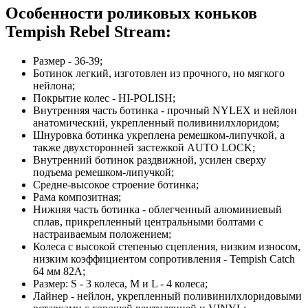
Особенности роликовых коньков
Tempish Rebel Stream:
Размер - 36-39;
Ботинок легкий, изготовлен из прочного, но мягкого
нейлона;
Покрытие колес - HI-POLISH;
Внутренняя часть ботинка - прочный NYLEX и нейлон
анатомический, укрепленный поливинилхлоридом;
Шнуровка ботинка укреплена ремешком-липучкой, а
также двухсторонней застежкой AUTO LOCK;
Внутренний ботинок раздвижной, усилен сверху
подъема ремешком-липучкой;
Средне-высокое строение ботинка;
Рама композитная;
Нижняя часть ботинка - облегченный алюминиевый
сплав, прикрепленный центральными болтами с
настраиваемым положением;
Колеса с высокой степенью сцепления, низким износом,
низким коэффициентом сопротивления - Tempish Catch
64 мм 82А;
Размер: S - 3 колеса, M и L - 4 колеса;
Лайнер - нейлон, укрепленный поливинилхлоридовыми