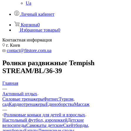
Ua
Личный кабинет
Корзина
0
Избранные товары
0
Контактная информация
г. Киев
contact@fitstore.com.ua
Ролики раздвижные Tempish
STREAM/BL/36-39
Главная
—
Активный отдых
Силовые тренажеры
Фитнес
Туризм,
сад
Кардиотренажеры
Единоборства
Массаж
—
Роликовые коньки для детей и взрослых
Настольный футбол, аэрохоккей
Детские
велосипеды
Самокаты детские
Скейтборды,
лонгборды
Батуты
Теннисные столы