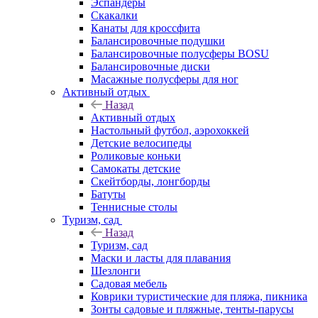
Эспандеры
Скакалки
Канаты для кроссфита
Балансировочные подушки
Балансировочные полусферы BOSU
Балансировочные диски
Масажные полусферы для ног
Активный отдых
Назад
Активный отдых
Настольный футбол, аэрохоккей
Детские велосипеды
Роликовые коньки
Самокаты детские
Скейтборды, лонгборды
Батуты
Теннисные столы
Туризм, сад
Назад
Туризм, сад
Маски и ласты для плавания
Шезлонги
Садовая мебель
Коврики туристические для пляжа, пикника
Зонты садовые и пляжные, тенты-парусы