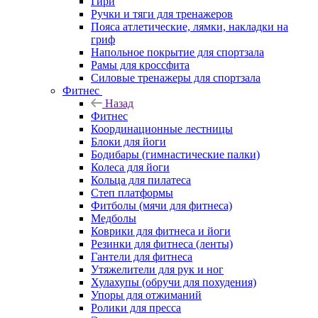
Гири
Ручки и тяги для тренажеров
Пояса атлетические, лямки, накладки на
гриф
Напольное покрытие для спортзала
Рамы для кроссфита
Силовые тренажеры для спортзала
Фитнес
Назад
Фитнес
Координационные лестницы
Блоки для йоги
Бодибары (гимнастические палки)
Колеса для йоги
Кольца для пилатеса
Степ платформы
Фитболы (мячи для фитнеса)
Медболы
Коврики для фитнеса и йоги
Резинки для фитнеса (ленты)
Гантели для фитнеса
Утяжелители для рук и ног
Хулахупы (обручи для похудения)
Упоры для отжиманий
Ролики для пресса