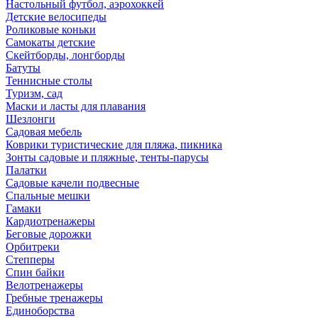
Настольный футбол, аэрохоккей
Детские велосипеды
Роликовые коньки
Самокаты детские
Скейтборды, лонгборды
Батуты
Теннисные столы
Туризм, сад
Маски и ласты для плавания
Шезлонги
Садовая мебель
Коврики туристические для пляжа, пикника
Зонты садовые и пляжные, тенты-парусы
Палатки
Садовые качели подвесные
Спальные мешки
Гамаки
Кардиотренажеры
Беговые дорожки
Орбитреки
Степперы
Спин байки
Велотренажеры
Гребные тренажеры
Единоборства