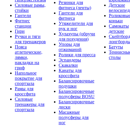
Резинки для
Силовые рамы,
Детские
фитнеса (ленты)
стойки
велосипе
Гантели для
Гантели
Роликовы
фитнеса
Фитнес
коньки
Утяжелители для
станции
Самокаты
рук и ног
Гири
детские
Хулахупы (обручи
Ручки и тяги
Скейтборд
для похудения)
для тренажеров
лонгборд
Упоры для
Пояса
Батуты
отжиманий
атлетические,
Теннисны
Ролики для пресса
лямки,
столы
Эспандеры
накладки на
Скакалки
гриф
Канаты для
Напольное
кроссфита
покрытие для
Балансировочные
спортзала
подушки
Рамы для
Балансировочные
кроссфита
полусферы BOSU
Силовые
Балансировочные
тренажеры для
диски
спортзала
Масажные
полусферы для
ног