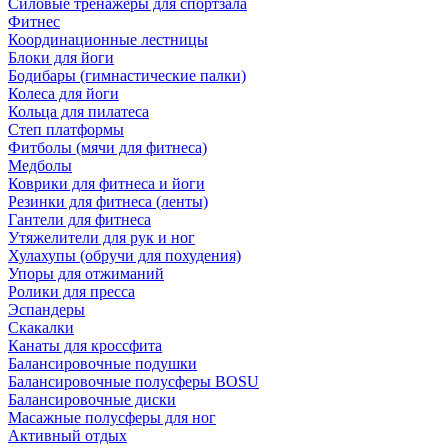
Силовые тренажеры для спортзала
Фитнес
Координационные лестницы
Блоки для йоги
Бодибары (гимнастические палки)
Колеса для йоги
Кольца для пилатеса
Степ платформы
Фитболы (мячи для фитнеса)
Медболы
Коврики для фитнеса и йоги
Резинки для фитнеса (ленты)
Гантели для фитнеса
Утяжелители для рук и ног
Хулахупы (обручи для похудения)
Упоры для отжиманий
Ролики для пресса
Эспандеры
Скакалки
Канаты для кроссфита
Балансировочные подушки
Балансировочные полусферы BOSU
Балансировочные диски
Масажные полусферы для ног
Активный отдых