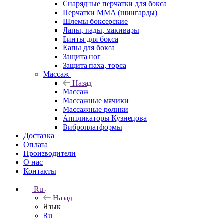
Снарядные перчатки для бокса
Перчатки MMA (шингарды)
Шлемы боксерские
Лапы, пады, макивары
Бинты для бокса
Капы для бокса
Защита ног
Защита паха, торса
Массаж
Назад
Массаж
Массажные мячики
Массажные ролики
Аппликаторы Кузнецова
Виброплатформы
Доставка
Оплата
Производители
О нас
Контакты
Ru
Назад
Язык
Ru