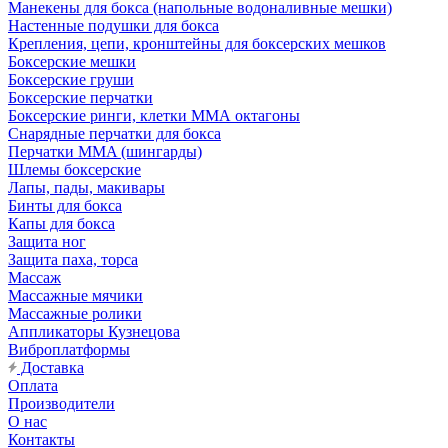
Манекены для бокса (напольные водоналивные мешки)
Настенные подушки для бокса
Крепления, цепи, кронштейны для боксерских мешков
Боксерские мешки
Боксерские груши
Боксерские перчатки
Боксерские ринги, клетки ММА октагоны
Снарядные перчатки для бокса
Перчатки MMA (шингарды)
Шлемы боксерские
Лапы, пады, макивары
Бинты для бокса
Капы для бокса
Защита ног
Защита паха, торса
Массаж
Массажные мячики
Массажные ролики
Аппликаторы Кузнецова
Виброплатформы
Доставка
Оплата
Производители
О нас
Контакты