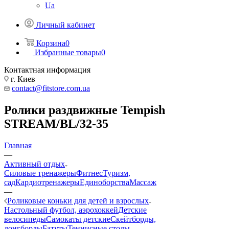
Ua
Личный кабинет
Корзина
0
Избранные товары
0
Контактная информация
г. Киев
contact@fitstore.com.ua
Ролики раздвижные Tempish
STREAM/BL/32-35
Главная
—
Активный отдых
Силовые тренажеры
Фитнес
Туризм,
сад
Кардиотренажеры
Единоборства
Массаж
—
Роликовые коньки для детей и взрослых
Настольный футбол, аэрохоккей
Детские
велосипеды
Самокаты детские
Скейтборды,
лонгборды
Батуты
Теннисные столы