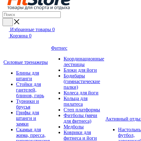
Избранные товары
0
Корзина
0
Фитнес
Координационные
Силовые тренажеры
лестницы
Блоки для йоги
Блины для
Бодибары
штанги
(гимнастические
Стойки для
палки)
гантелей,
Колеса для йоги
блинов, гирь
Кольца для
Турники и
пилатеса
брусья
Степ платформы
Грифы для
Фитболы (мячи
штанги и
Активный отды
для фитнеса)
замки
Медболы
Скамьи для
Настольн
Коврики для
жима, пресса,
футбол,
фитнеса и йоги
гиперэкстензия
аэрохокке