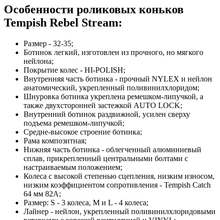
Особенности роликовых коньков
Tempish Rebel Stream:
Размер - 32-35;
Ботинок легкий, изготовлен из прочного, но мягкого
нейлона;
Покрытие колес - HI-POLISH;
Внутренняя часть ботинка - прочный NYLEX и нейлон
анатомический, укрепленный поливинилхлоридом;
Шнуровка ботинка укреплена ремешком-липучкой, а
также двухсторонней застежкой AUTO LOCK;
Внутренний ботинок раздвижной, усилен сверху
подъема ремешком-липучкой;
Средне-высокое строение ботинка;
Рама композитная;
Нижняя часть ботинка - облегченный алюминиевый
сплав, прикрепленный центральными болтами с
настраиваемым положением;
Колеса с высокой степенью сцепления, низким износом,
низким коэффициентом сопротивления - Tempish Catch
64 мм 82А;
Размер: S - 3 колеса, M и L - 4 колеса;
Лайнер - нейлон, укрепленный поливинилхлоридовыми