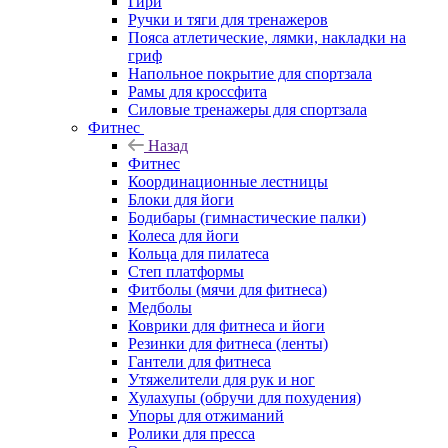
Гири
Ручки и тяги для тренажеров
Пояса атлетические, лямки, накладки на
гриф
Напольное покрытие для спортзала
Рамы для кроссфита
Силовые тренажеры для спортзала
Фитнес
Назад
Фитнес
Координационные лестницы
Блоки для йоги
Бодибары (гимнастические палки)
Колеса для йоги
Кольца для пилатеса
Степ платформы
Фитболы (мячи для фитнеса)
Медболы
Коврики для фитнеса и йоги
Резинки для фитнеса (ленты)
Гантели для фитнеса
Утяжелители для рук и ног
Хулахупы (обручи для похудения)
Упоры для отжиманий
Ролики для пресса