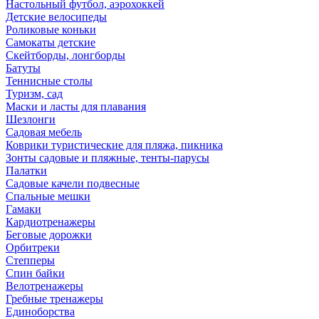
Настольный футбол, аэрохоккей
Детские велосипеды
Роликовые коньки
Самокаты детские
Скейтборды, лонгборды
Батуты
Теннисные столы
Туризм, сад
Маски и ласты для плавания
Шезлонги
Садовая мебель
Коврики туристические для пляжа, пикника
Зонты садовые и пляжные, тенты-парусы
Палатки
Садовые качели подвесные
Спальные мешки
Гамаки
Кардиотренажеры
Беговые дорожки
Орбитреки
Степперы
Спин байки
Велотренажеры
Гребные тренажеры
Единоборства