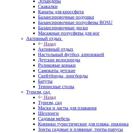
Эспандеры
Скакалки
Канаты для кроссфита
Балансировочные подушки
Балансировочные полусферы BOSU
Балансировочные диски
Масажные полусферы для ног
Активный отдых
Назад
Активный отдых
Настольный футбол, аэрохоккей
Детские велосипеды
Роликовые коньки
Самокаты детские
Скейтборды, лонгборды
Батуты
Теннисные столы
Туризм, сад
Назад
Туризм, сад
Маски и ласты для плавания
Шезлонги
Садовая мебель
Коврики туристические для пляжа, пикника
Зонты садовые и пляжные, тенты-парусы