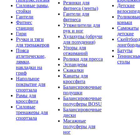
Резинки для
Силовые рамы,
Детские
фитнеса (ленты)
стойки
велосипе
Гантели для
Гантели
Роликовы
фитнеса
Фитнес
коньки
Утяжелители для
станции
Самокаты
рук и ног
Гири
детские
Хулахупы (обручи
Ручки и тяги
Скейтборд
для похудения)
для тренажеров
лонгборд
Упоры для
Пояса
Батуты
отжиманий
атлетические,
Теннисны
Ролики для пресса
лямки,
столы
Эспандеры
накладки на
Скакалки
гриф
Канаты для
Напольное
кроссфита
покрытие для
Балансировочные
спортзала
подушки
Рамы для
Балансировочные
кроссфита
полусферы BOSU
Силовые
Балансировочные
тренажеры для
диски
спортзала
Масажные
полусферы для
ног