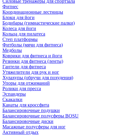
Силовые тренажеры для спортзала
Фитнес
Координационные лестницы
Блоки для йоги
Бодибары (гимнастические палки)
Колеса для йоги
Кольца для пилатеса
Степ платформы
Фитболы (мячи для фитнеса)
Медболы
Коврики для фитнеса и йоги
Резинки для фитнеса (ленты)
Гантели для фитнеса
Утяжелители для рук и ног
Хулахупы (обручи для похудения)
Упоры для отжиманий
Ролики для пресса
Эспандеры
Скакалки
Канаты для кроссфита
Балансировочные подушки
Балансировочные полусферы BOSU
Балансировочные диски
Масажные полусферы для ног
Активный отдых