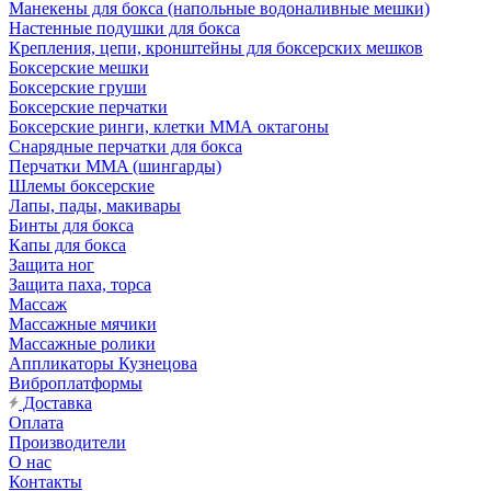
Манекены для бокса (напольные водоналивные мешки)
Настенные подушки для бокса
Крепления, цепи, кронштейны для боксерских мешков
Боксерские мешки
Боксерские груши
Боксерские перчатки
Боксерские ринги, клетки ММА октагоны
Снарядные перчатки для бокса
Перчатки MMA (шингарды)
Шлемы боксерские
Лапы, пады, макивары
Бинты для бокса
Капы для бокса
Защита ног
Защита паха, торса
Массаж
Массажные мячики
Массажные ролики
Аппликаторы Кузнецова
Виброплатформы
Доставка
Оплата
Производители
О нас
Контакты