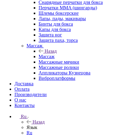
Снарядные перчатки для бокса
Перчатки MMA (шингарды)
Шлемы боксерские
Лапы, пады, макивары
Бинты для бокса
Капы для бокса
Защита ног
Защита паха, торса
Массаж
Назад
Массаж
Массажные мячики
Массажные ролики
Аппликаторы Кузнецова
Виброплатформы
Доставка
Оплата
Производители
О нас
Контакты
Ru
Назад
Язык
Ru