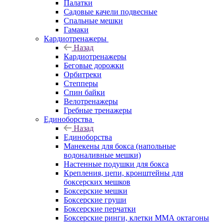
Палатки
Садовые качели подвесные
Спальные мешки
Гамаки
Кардиотренажеры
Назад
Кардиотренажеры
Беговые дорожки
Орбитреки
Степперы
Спин байки
Велотренажеры
Гребные тренажеры
Единоборства
Назад
Единоборства
Манекены для бокса (напольные
водоналивные мешки)
Настенные подушки для бокса
Крепления, цепи, кронштейны для
боксерских мешков
Боксерские мешки
Боксерские груши
Боксерские перчатки
Боксерские ринги, клетки ММА октагоны