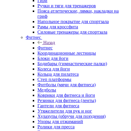
Гири
Ручки и тяги для тренажеров
Пояса атлетические, лямки, накладки на
гриф
Напольное покрытие для спортзала
Рамы для кроссфита
Силовые тренажеры для спортзала
Фитнес
Назад
Фитнес
Координационные лестницы
Блоки для йоги
Бодибары (гимнастические палки)
Колеса для йоги
Кольца для пилатеса
Степ платформы
Фитболы (мячи для фитнеса)
Медболы
Коврики для фитнеса и йоги
Резинки для фитнеса (ленты)
Гантели для фитнеса
Утяжелители для рук и ног
Хулахупы (обручи для похудения)
Упоры для отжиманий
Ролики для пресса