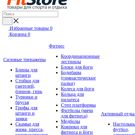
Избранные товары
0
Корзина
0
Фитнес
Координационные
Силовые тренажеры
лестницы
Блоки для йоги
Блины для
Бодибары
штанги
(гимнастические
Стойки для
палки)
гантелей,
Колеса для йоги
блинов, гирь
Кольца для
Турники и
пилатеса
брусья
Степ платформы
Грифы для
Фитболы (мячи
штанги и
Активный отды
для фитнеса)
замки
Медболы
Скамьи для
Настольн
Коврики для
жима, пресса,
футбол,
фитнеса и йоги
гиперэкстензия
аэрохокке