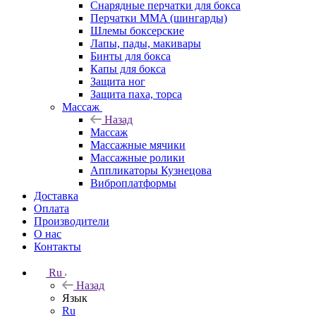
Снарядные перчатки для бокса
Перчатки MMA (шингарды)
Шлемы боксерские
Лапы, пады, макивары
Бинты для бокса
Капы для бокса
Защита ног
Защита паха, торса
Массаж
Назад
Массаж
Массажные мячики
Массажные ролики
Аппликаторы Кузнецова
Виброплатформы
Доставка
Оплата
Производители
О нас
Контакты
Ru
Назад
Язык
Ru