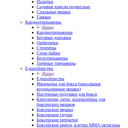
Палатки
Садовые качели подвесные
Спальные мешки
Гамаки
Кардиотренажеры
Назад
Кардиотренажеры
Беговые дорожки
Орбитреки
Степперы
Спин байки
Велотренажеры
Гребные тренажеры
Единоборства
Назад
Единоборства
Манекены для бокса (напольные
водоналивные мешки)
Настенные подушки для бокса
Крепления, цепи, кронштейны для
боксерских мешков
Боксерские мешки
Боксерские груши
Боксерские перчатки
Боксерские ринги, клетки ММА октагоны