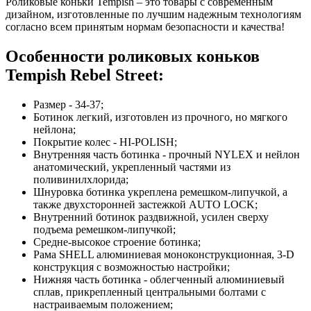
Роликовые коньки Tempish – это товары с современным
дизайном, изготовленные по лучшим надежным технологиям
согласно всем принятым нормам безопасности и качества!
Особенности роликовых коньков
Tempish Rebel Street:
Размер - 34-37;
Ботинок легкий, изготовлен из прочного, но мягкого
нейлона;
Покрытие колес - HI-POLISH;
Внутренняя часть ботинка - прочный NYLEX и нейлон
анатомический, укрепленный частями из
поливинилхлорида;
Шнуровка ботинка укреплена ремешком-липучкой, а
также двухсторонней застежкой AUTO LOCK;
Внутренний ботинок раздвижной, усилен сверху
подъема ремешком-липучкой;
Средне-высокое строение ботинка;
Рама SHELL алюминиевая моноконструкционная, 3-D
конструкция с возможностью настройки;
Нижняя часть ботинка - облегченный алюминиевый
сплав, прикрепленный центральными болтами с
настраиваемым положением;