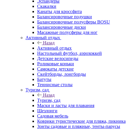
Эспандеры
Скакалки
Канаты для кроссфита
Балансировочные подушки
Балансировочные полусферы BOSU
Балансировочные диски
Масажные полусферы для ног
Активный отдых
Назад
Активный отдых
Настольный футбол, аэрохоккей
Детские велосипеды
Роликовые коньки
Самокаты детские
Скейтборды, лонгборды
Батуты
Теннисные столы
Туризм, сад
Назад
Туризм, сад
Маски и ласты для плавания
Шезлонги
Садовая мебель
Коврики туристические для пляжа, пикника
Зонты садовые и пляжные, тенты-парусы