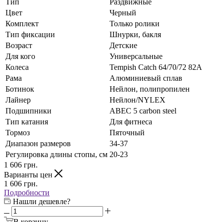
Тип
Раздвижные
Цвет
Черный
Комплект
Только ролики
Тип фиксации
Шнурки, бакля
Возраст
Детские
Для кого
Универсальные
Колеса
Tempish Catch 64/70/72 82А
Рама
Алюминиевый сплав
Ботинок
Нейлон, полипропилен
Лайнер
Нейлон/NYLEX
Подшипники
АВЕС 5 carbon steel
Тип катания
Для фитнеса
Тормоз
Пяточный
Диапазон размеров
34-37
Регулировка длины стопы, см
20-23
1 606
грн.
Варианты цен
1 606
грн.
Подробности
Нашли дешевле?
В корзину