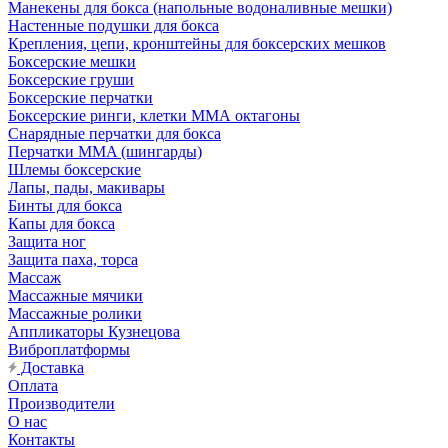
Манекены для бокса (напольные водоналивные мешки)
Настенные подушки для бокса
Крепления, цепи, кронштейны для боксерских мешков
Боксерские мешки
Боксерские груши
Боксерские перчатки
Боксерские ринги, клетки ММА октагоны
Снарядные перчатки для бокса
Перчатки MMA (шингарды)
Шлемы боксерские
Лапы, пады, макивары
Бинты для бокса
Капы для бокса
Защита ног
Защита паха, торса
Массаж
Массажные мячики
Массажные ролики
Аппликаторы Кузнецова
Виброплатформы
Доставка
Оплата
Производители
О нас
Контакты