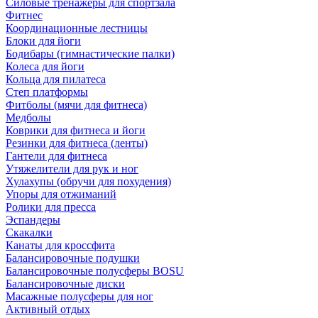
Силовые тренажеры для спортзала
Фитнес
Координационные лестницы
Блоки для йоги
Бодибары (гимнастические палки)
Колеса для йоги
Кольца для пилатеса
Степ платформы
Фитболы (мячи для фитнеса)
Медболы
Коврики для фитнеса и йоги
Резинки для фитнеса (ленты)
Гантели для фитнеса
Утяжелители для рук и ног
Хулахупы (обручи для похудения)
Упоры для отжиманий
Ролики для пресса
Эспандеры
Скакалки
Канаты для кроссфита
Балансировочные подушки
Балансировочные полусферы BOSU
Балансировочные диски
Масажные полусферы для ног
Активный отдых