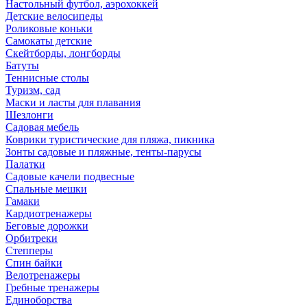
Настольный футбол, аэрохоккей
Детские велосипеды
Роликовые коньки
Самокаты детские
Скейтборды, лонгборды
Батуты
Теннисные столы
Туризм, сад
Маски и ласты для плавания
Шезлонги
Садовая мебель
Коврики туристические для пляжа, пикника
Зонты садовые и пляжные, тенты-парусы
Палатки
Садовые качели подвесные
Спальные мешки
Гамаки
Кардиотренажеры
Беговые дорожки
Орбитреки
Степперы
Спин байки
Велотренажеры
Гребные тренажеры
Единоборства