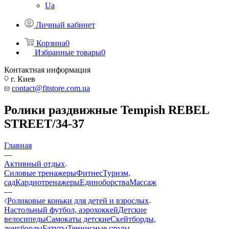
Ua
Личный кабинет
Корзина
0
Избранные товары
0
Контактная информация
г. Киев
contact@fitstore.com.ua
Ролики раздвижные Tempish REBEL
STREET/34-37
Главная
—
Активный отдых
Силовые тренажеры
Фитнес
Туризм,
сад
Кардиотренажеры
Единоборства
Массаж
—
Роликовые коньки для детей и взрослых
Настольный футбол, аэрохоккей
Детские
велосипеды
Самокаты детские
Скейтборды,
лонгборды
Батуты
Теннисные столы