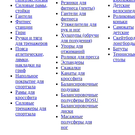
Резинки для
Силовые рамы,
Детские
фитнеса (ленты)
стойки
велосипе
Гантели для
Гантели
Роликовы
фитнеса
Фитнес
коньки
Утяжелители для
станции
Самокаты
рук и ног
Гири
детские
Хулахупы (обручи
Ручки и тяги
Скейтборд
для похудения)
для тренажеров
лонгборд
Упоры для
Пояса
Батуты
отжиманий
атлетические,
Теннисны
Ролики для пресса
лямки,
столы
Эспандеры
накладки на
Скакалки
гриф
Канаты для
Напольное
кроссфита
покрытие для
Балансировочные
спортзала
подушки
Рамы для
Балансировочные
кроссфита
полусферы BOSU
Силовые
Балансировочные
тренажеры для
диски
спортзала
Масажные
полусферы для
ног