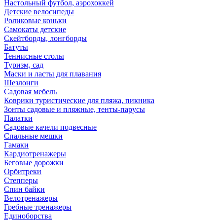
Настольный футбол, аэрохоккей
Детские велосипеды
Роликовые коньки
Самокаты детские
Скейтборды, лонгборды
Батуты
Теннисные столы
Туризм, сад
Маски и ласты для плавания
Шезлонги
Садовая мебель
Коврики туристические для пляжа, пикника
Зонты садовые и пляжные, тенты-парусы
Палатки
Садовые качели подвесные
Спальные мешки
Гамаки
Кардиотренажеры
Беговые дорожки
Орбитреки
Степперы
Спин байки
Велотренажеры
Гребные тренажеры
Единоборства