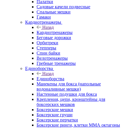
Палатки
Садовые качели подвесные
Спальные мешки
Гамаки
Кардиотренажеры
Назад
Кардиотренажеры
Беговые дорожки
Орбитреки
Степперы
Спин байки
Велотренажеры
Гребные тренажеры
Единоборства
Назад
Единоборства
Манекены для бокса (напольные
водоналивные мешки)
Настенные подушки для бокса
Крепления, цепи, кронштейны для
боксерских мешков
Боксерские мешки
Боксерские груши
Боксерские перчатки
Боксерские ринги, клетки ММА октагоны