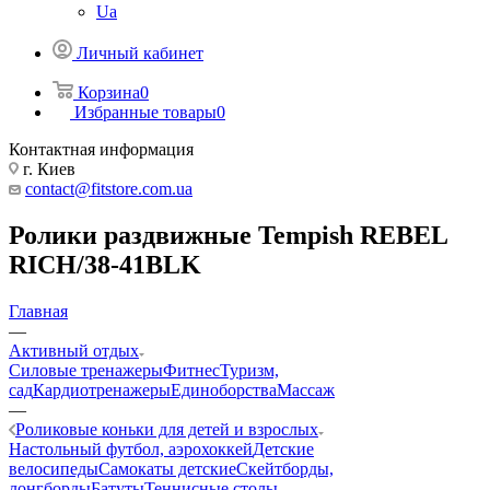
Ua
Личный кабинет
Корзина
0
Избранные товары
0
Контактная информация
г. Киев
contact@fitstore.com.ua
Ролики раздвижные Tempish REBEL
RICH/38-41BLK
Главная
—
Активный отдых
Силовые тренажеры
Фитнес
Туризм,
сад
Кардиотренажеры
Единоборства
Массаж
—
Роликовые коньки для детей и взрослых
Настольный футбол, аэрохоккей
Детские
велосипеды
Самокаты детские
Скейтборды,
лонгборды
Батуты
Теннисные столы