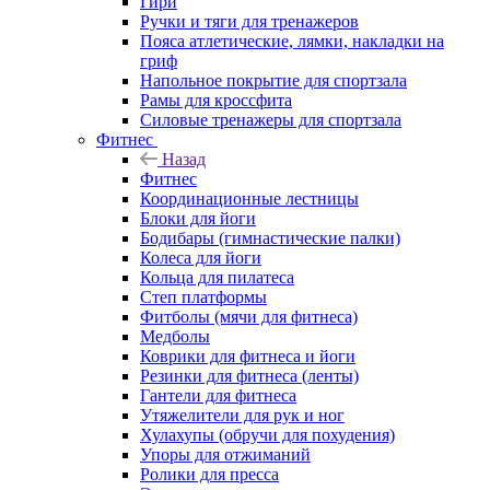
Гири
Ручки и тяги для тренажеров
Пояса атлетические, лямки, накладки на
гриф
Напольное покрытие для спортзала
Рамы для кроссфита
Силовые тренажеры для спортзала
Фитнес
Назад
Фитнес
Координационные лестницы
Блоки для йоги
Бодибары (гимнастические палки)
Колеса для йоги
Кольца для пилатеса
Степ платформы
Фитболы (мячи для фитнеса)
Медболы
Коврики для фитнеса и йоги
Резинки для фитнеса (ленты)
Гантели для фитнеса
Утяжелители для рук и ног
Хулахупы (обручи для похудения)
Упоры для отжиманий
Ролики для пресса