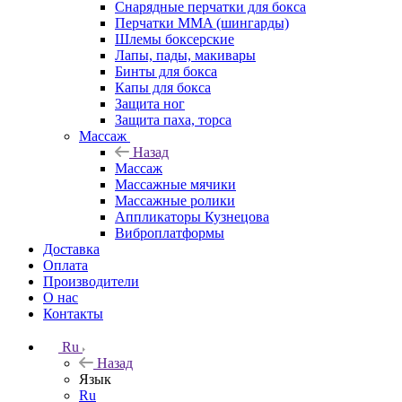
Снарядные перчатки для бокса
Перчатки MMA (шингарды)
Шлемы боксерские
Лапы, пады, макивары
Бинты для бокса
Капы для бокса
Защита ног
Защита паха, торса
Массаж
Назад
Массаж
Массажные мячики
Массажные ролики
Аппликаторы Кузнецова
Виброплатформы
Доставка
Оплата
Производители
О нас
Контакты
Ru
Назад
Язык
Ru