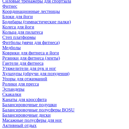
Силовые тренажеры для спортзала
Фитнес
Координационные лестницы
Блоки для йоги
Бодибары (гимнастические палки)
Колеса для йоги
Кольца для пилатеса
Степ платформы
Фитболы (мячи для фитнеса)
Медболы
Коврики для фитнеса и йоги
Резинки для фитнеса (ленты)
Гантели для фитнеса
Утяжелители для рук и ног
Хулахупы (обручи для похудения)
Упоры для отжиманий
Ролики для пресса
Эспандеры
Скакалки
Канаты для кроссфита
Балансировочные подушки
Балансировочные полусферы BOSU
Балансировочные диски
Масажные полусферы для ног
Активный отдых