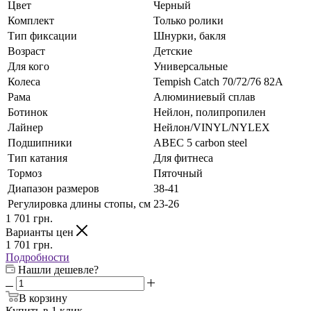
Цвет
Черный
Комплект
Только ролики
Тип фиксации
Шнурки, бакля
Возраст
Детские
Для кого
Универсальные
Колеса
Tempish Catch 70/72/76 82А
Рама
Алюминиевый сплав
Ботинок
Нейлон, полипропилен
Лайнер
Нейлон/VINYL/NYLEX
Подшипники
АВЕС 5 carbon steel
Тип катания
Для фитнеса
Тормоз
Пяточный
Диапазон размеров
38-41
Регулировка длины стопы, см
23-26
1 701
грн.
Варианты цен
1 701
грн.
Подробности
Нашли дешевле?
В корзину
Купить в 1 клик