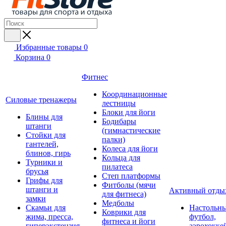
Избранные товары
0
Корзина
0
Фитнес
Координационные
Силовые тренажеры
лестницы
Блоки для йоги
Блины для
Бодибары
штанги
(гимнастические
Стойки для
палки)
гантелей,
Колеса для йоги
блинов, гирь
Кольца для
Турники и
пилатеса
брусья
Степ платформы
Грифы для
Фитболы (мячи
штанги и
Активный отды
для фитнеса)
замки
Медболы
Скамьи для
Настольн
Коврики для
жима, пресса,
футбол,
фитнеса и йоги
гиперэкстензия
аэрохокке