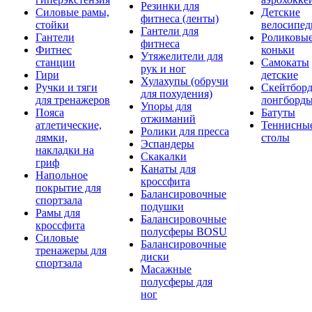
Резинки для
Силовые рамы,
Детские
фитнеса (ленты)
стойки
велосипе
Гантели для
Гантели
Роликовы
фитнеса
Фитнес
коньки
Утяжелители для
станции
Самокаты
рук и ног
Гири
детские
Хулахупы (обручи
Ручки и тяги
Скейтборд
для похудения)
для тренажеров
лонгборд
Упоры для
Пояса
Батуты
отжиманий
атлетические,
Теннисны
Ролики для пресса
лямки,
столы
Эспандеры
накладки на
Скакалки
гриф
Канаты для
Напольное
кроссфита
покрытие для
Балансировочные
спортзала
подушки
Рамы для
Балансировочные
кроссфита
полусферы BOSU
Силовые
Балансировочные
тренажеры для
диски
спортзала
Масажные
полусферы для
ног