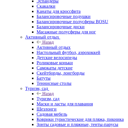
Эспандеры
Скакалки
Канаты для кроссфита
Балансировочные подушки
Балансировочные полусферы BOSU
Балансировочные диски
Масажные полусферы для ног
Активный отдых
Назад
Активный отдых
Настольный футбол, аэрохоккей
Детские велосипеды
Роликовые коньки
Самокаты детские
Скейтборды, лонгборды
Батуты
Теннисные столы
Туризм, сад
Назад
Туризм, сад
Маски и ласты для плавания
Шезлонги
Садовая мебель
Коврики туристические для пляжа, пикника
Зонты садовые и пляжные, тенты-парусы