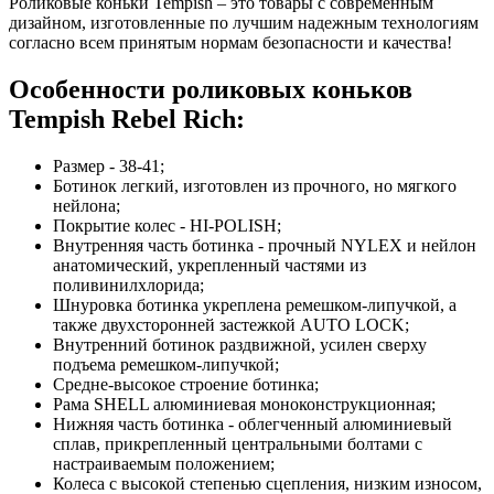
Роликовые коньки Tempish – это товары с современным
дизайном, изготовленные по лучшим надежным технологиям
согласно всем принятым нормам безопасности и качества!
Особенности роликовых коньков
Tempish Rebel Rich:
Размер - 38-41;
Ботинок легкий, изготовлен из прочного, но мягкого
нейлона;
Покрытие колес - HI-POLISH;
Внутренняя часть ботинка - прочный NYLEX и нейлон
анатомический, укрепленный частями из
поливинилхлорида;
Шнуровка ботинка укреплена ремешком-липучкой, а
также двухсторонней застежкой AUTO LOCK;
Внутренний ботинок раздвижной, усилен сверху
подъема ремешком-липучкой;
Средне-высокое строение ботинка;
Рама SHELL алюминиевая моноконструкционная;
Нижняя часть ботинка - облегченный алюминиевый
сплав, прикрепленный центральными болтами с
настраиваемым положением;
Колеса с высокой степенью сцепления, низким износом,