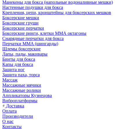
Манекены для бокса (напольные водоналивные мешки)
Настенные подушки для бокса
Крепления, цепи, кронштейны для боксерских мешков
Боксерские мешки
Боксерские груши
Боксерские перчатки
Боксерские ринги, клетки ММА октагоны
Снарядные перчатки для бокса
Перчатки MMA (шингарды)
Шлемы боксерские
Лапы, пады, макивары
Бинты для бокса
Капы для бокса
Защита ног
Защита паха, торса
Массаж
Массажные мячики
Массажные ролики
Аппликаторы Кузнецова
Виброплатформы
Доставка
Оплата
Производители
О нас
Контакты