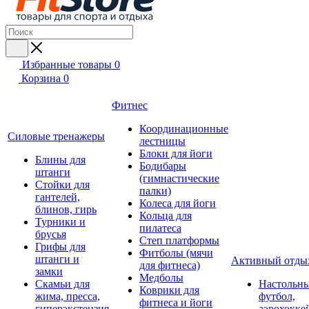
Избранные товары
0
Корзина
0
Фитнес
Координационные
Силовые тренажеры
лестницы
Блоки для йоги
Блины для
Бодибары
штанги
(гимнастические
Стойки для
палки)
гантелей,
Колеса для йоги
блинов, гирь
Кольца для
Турники и
пилатеса
брусья
Степ платформы
Грифы для
Фитболы (мячи
штанги и
Активный отды
для фитнеса)
замки
Медболы
Скамьи для
Настольн
Коврики для
жима, пресса,
футбол,
фитнеса и йоги
гиперэкстензия
аэрохокке