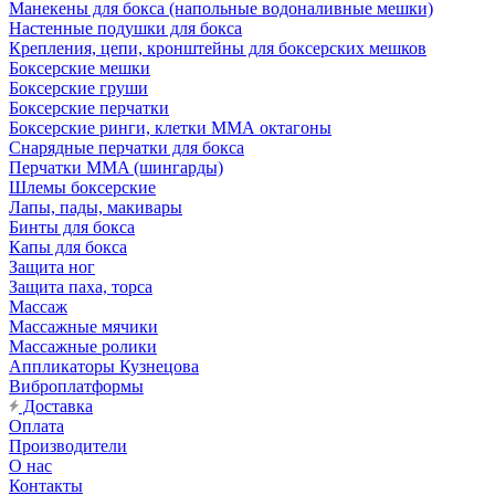
Манекены для бокса (напольные водоналивные мешки)
Настенные подушки для бокса
Крепления, цепи, кронштейны для боксерских мешков
Боксерские мешки
Боксерские груши
Боксерские перчатки
Боксерские ринги, клетки ММА октагоны
Снарядные перчатки для бокса
Перчатки MMA (шингарды)
Шлемы боксерские
Лапы, пады, макивары
Бинты для бокса
Капы для бокса
Защита ног
Защита паха, торса
Массаж
Массажные мячики
Массажные ролики
Аппликаторы Кузнецова
Виброплатформы
Доставка
Оплата
Производители
О нас
Контакты