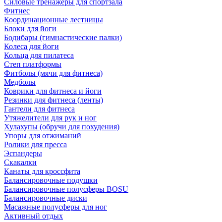
Силовые тренажеры для спортзала
Фитнес
Координационные лестницы
Блоки для йоги
Бодибары (гимнастические палки)
Колеса для йоги
Кольца для пилатеса
Степ платформы
Фитболы (мячи для фитнеса)
Медболы
Коврики для фитнеса и йоги
Резинки для фитнеса (ленты)
Гантели для фитнеса
Утяжелители для рук и ног
Хулахупы (обручи для похудения)
Упоры для отжиманий
Ролики для пресса
Эспандеры
Скакалки
Канаты для кроссфита
Балансировочные подушки
Балансировочные полусферы BOSU
Балансировочные диски
Масажные полусферы для ног
Активный отдых