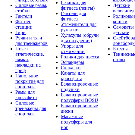
Резинки для
Силовые рамы,
Детские
фитнеса (ленты)
стойки
велосипе
Гантели для
Гантели
Роликовы
фитнеса
Фитнес
коньки
Утяжелители для
станции
Самокаты
рук и ног
Гири
детские
Хулахупы (обручи
Ручки и тяги
Скейтборд
для похудения)
для тренажеров
лонгборд
Упоры для
Пояса
Батуты
отжиманий
атлетические,
Теннисны
Ролики для пресса
лямки,
столы
Эспандеры
накладки на
Скакалки
гриф
Канаты для
Напольное
кроссфита
покрытие для
Балансировочные
спортзала
подушки
Рамы для
Балансировочные
кроссфита
полусферы BOSU
Силовые
Балансировочные
тренажеры для
диски
спортзала
Масажные
полусферы для
ног