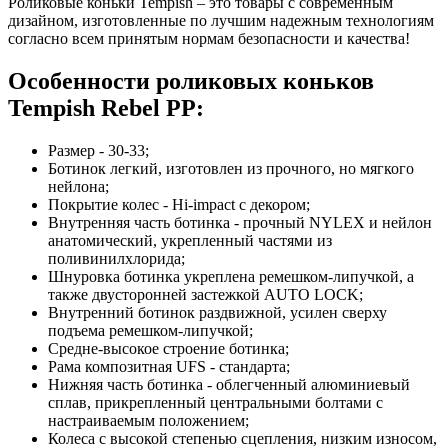
Роликовые коньки Tempish – это товары с современным
дизайном, изготовленные по лучшим надежным технологиям
согласно всем принятым нормам безопасности и качества!
Особенности роликовых коньков
Tempish Rebel PP:
Размер - 30-33;
Ботинок легкий, изготовлен из прочного, но мягкого
нейлона;
Покрытие колес - Hi-impact с декором;
Внутренняя часть ботинка - прочный NYLEX и нейлон
анатомический, укрепленный частями из
поливинилхлорида;
Шнуровка ботинка укреплена ремешком-липучкой, а
также двусторонней застежкой AUTO LOCK;
Внутренний ботинок раздвижной, усилен сверху
подъема ремешком-липучкой;
Средне-высокое строение ботинка;
Рама композитная UFS - стандарта;
Нижняя часть ботинка - облегченный алюминиевый
сплав, прикрепленный центральными болтами с
настраиваемым положением;
Колеса с высокой степенью сцепления, низким износом,