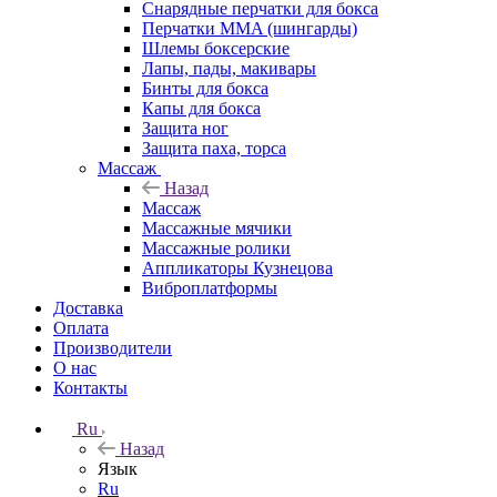
Снарядные перчатки для бокса
Перчатки MMA (шингарды)
Шлемы боксерские
Лапы, пады, макивары
Бинты для бокса
Капы для бокса
Защита ног
Защита паха, торса
Массаж
Назад
Массаж
Массажные мячики
Массажные ролики
Аппликаторы Кузнецова
Виброплатформы
Доставка
Оплата
Производители
О нас
Контакты
Ru
Назад
Язык
Ru