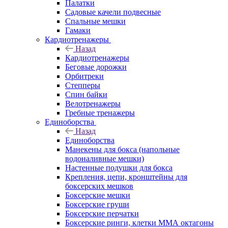
Палатки
Садовые качели подвесные
Спальные мешки
Гамаки
Кардиотренажеры
Назад
Кардиотренажеры
Беговые дорожки
Орбитреки
Степперы
Спин байки
Велотренажеры
Гребные тренажеры
Единоборства
Назад
Единоборства
Манекены для бокса (напольные
водоналивные мешки)
Настенные подушки для бокса
Крепления, цепи, кронштейны для
боксерских мешков
Боксерские мешки
Боксерские груши
Боксерские перчатки
Боксерские ринги, клетки ММА октагоны