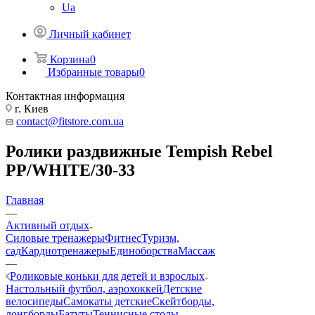
Ua
Личный кабинет
Корзина
0
Избранные товары
0
Контактная информация
г. Киев
contact@fitstore.com.ua
Ролики раздвижные Tempish Rebel
PP/WHITE/30-33
Главная
—
Активный отдых
Силовые тренажеры
Фитнес
Туризм,
сад
Кардиотренажеры
Единоборства
Массаж
—
Роликовые коньки для детей и взрослых
Настольный футбол, аэрохоккей
Детские
велосипеды
Самокаты детские
Скейтборды,
лонгборды
Батуты
Теннисные столы