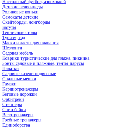
Настольный футбол, аэрохоккей
Детские велосипеды
Роликовые коньки
Самокаты детские
Скейтборды, лонгборды
Батуты
Теннисные столы
Туризм, сад
Маски и ласты для плавания
Шезлонги
Садовая мебель
Коврики туристические для пляжа, пикника
Зонты садовые и пляжные, тенты-парусы
Палатки
Садовые качели подвесные
Спальные мешки
Гамаки
Кардиотренажеры
Беговые дорожки
Орбитреки
Степперы
Спин байки
Велотренажеры
Гребные тренажеры
Единоборства