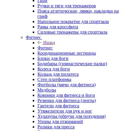
Гири
Ручки и тяги для тренажеров
Пояса атлетические, лямки, накладки на
гриф
Напольное покрытие для спортзала
Рамы для кроссфита
Силовые тренажеры для спортзала
Фитнес
Назад
Фитнес
Координационные лестницы
Блоки для йоги
Бодибары (гимнастические палки)
Колеса для йоги
Кольца для пилатеса
Степ платформы
Фитболы (мячи для фитнеса)
Медболы
Коврики для фитнеса и йоги
Резинки для фитнеса (ленты)
Гантели для фитнеса
Утяжелители для рук и ног
Хулахупы (обручи для похудения)
Упоры для отжиманий
Ролики для пресса