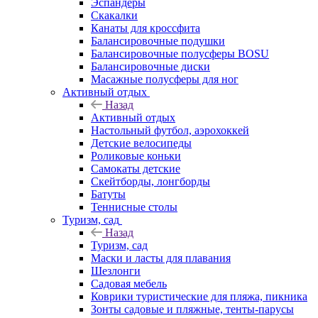
Эспандеры
Скакалки
Канаты для кроссфита
Балансировочные подушки
Балансировочные полусферы BOSU
Балансировочные диски
Масажные полусферы для ног
Активный отдых
Назад
Активный отдых
Настольный футбол, аэрохоккей
Детские велосипеды
Роликовые коньки
Самокаты детские
Скейтборды, лонгборды
Батуты
Теннисные столы
Туризм, сад
Назад
Туризм, сад
Маски и ласты для плавания
Шезлонги
Садовая мебель
Коврики туристические для пляжа, пикника
Зонты садовые и пляжные, тенты-парусы