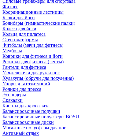
Силовые тренажеры для спортзала
Фитнес
Координационные лестницы
Блоки для йоги
Бодибары (гимнастические палки)
Колеса для йоги
Кольца для пилатеса
Степ платформы
Фитболы (мячи для фитнеса)
Медболы
Коврики для фитнеса и йоги
Резинки для фитнеса (ленты)
Гантели для фитнеса
Утяжелители для рук и ног
Хулахупы (обручи для похудения)
Упоры для отжиманий
Ролики для пресса
Эспандеры
Скакалки
Канаты для кроссфита
Балансировочные подушки
Балансировочные полусферы BOSU
Балансировочные диски
Масажные полусферы для ног
Активный отдых