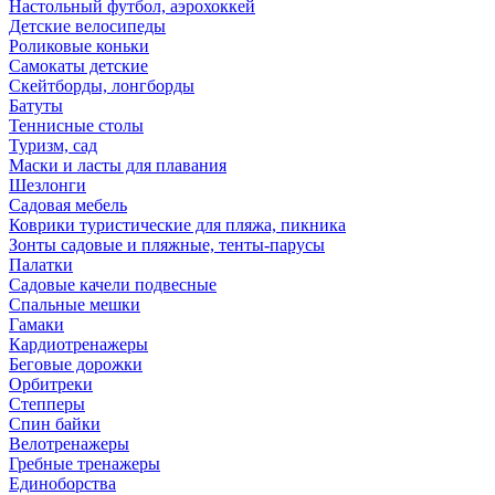
Настольный футбол, аэрохоккей
Детские велосипеды
Роликовые коньки
Самокаты детские
Скейтборды, лонгборды
Батуты
Теннисные столы
Туризм, сад
Маски и ласты для плавания
Шезлонги
Садовая мебель
Коврики туристические для пляжа, пикника
Зонты садовые и пляжные, тенты-парусы
Палатки
Садовые качели подвесные
Спальные мешки
Гамаки
Кардиотренажеры
Беговые дорожки
Орбитреки
Степперы
Спин байки
Велотренажеры
Гребные тренажеры
Единоборства