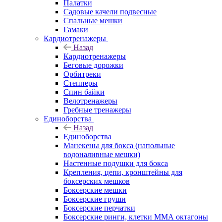
Палатки
Садовые качели подвесные
Спальные мешки
Гамаки
Кардиотренажеры
Назад
Кардиотренажеры
Беговые дорожки
Орбитреки
Степперы
Спин байки
Велотренажеры
Гребные тренажеры
Единоборства
Назад
Единоборства
Манекены для бокса (напольные
водоналивные мешки)
Настенные подушки для бокса
Крепления, цепи, кронштейны для
боксерских мешков
Боксерские мешки
Боксерские груши
Боксерские перчатки
Боксерские ринги, клетки ММА октагоны