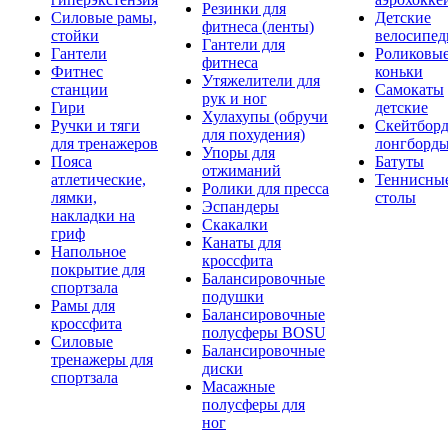
Резинки для
Силовые рамы,
Детские
фитнеса (ленты)
стойки
велосипе
Гантели для
Гантели
Роликовы
фитнеса
Фитнес
коньки
Утяжелители для
станции
Самокаты
рук и ног
Гири
детские
Хулахупы (обручи
Ручки и тяги
Скейтборд
для похудения)
для тренажеров
лонгборд
Упоры для
Пояса
Батуты
отжиманий
атлетические,
Теннисны
Ролики для пресса
лямки,
столы
Эспандеры
накладки на
Скакалки
гриф
Канаты для
Напольное
кроссфита
покрытие для
Балансировочные
спортзала
подушки
Рамы для
Балансировочные
кроссфита
полусферы BOSU
Силовые
Балансировочные
тренажеры для
диски
спортзала
Масажные
полусферы для
ног