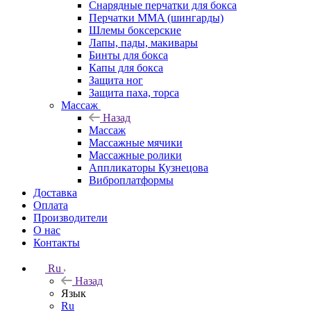
Снарядные перчатки для бокса
Перчатки MMA (шингарды)
Шлемы боксерские
Лапы, пады, макивары
Бинты для бокса
Капы для бокса
Защита ног
Защита паха, торса
Массаж
Назад
Массаж
Массажные мячики
Массажные ролики
Аппликаторы Кузнецова
Виброплатформы
Доставка
Оплата
Производители
О нас
Контакты
Ru
Назад
Язык
Ru