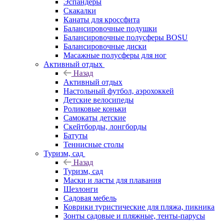
Эспандеры
Скакалки
Канаты для кроссфита
Балансировочные подушки
Балансировочные полусферы BOSU
Балансировочные диски
Масажные полусферы для ног
Активный отдых
Назад
Активный отдых
Настольный футбол, аэрохоккей
Детские велосипеды
Роликовые коньки
Самокаты детские
Скейтборды, лонгборды
Батуты
Теннисные столы
Туризм, сад
Назад
Туризм, сад
Маски и ласты для плавания
Шезлонги
Садовая мебель
Коврики туристические для пляжа, пикника
Зонты садовые и пляжные, тенты-парусы