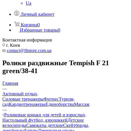
Ua
Личный кабинет
Корзина
0
Избранные товары
0
Контактная информация
г. Киев
contact@fitstore.com.ua
Ролики раздвижные Tempish F 21
green/38-41
Главная
—
Активный отдых
Силовые тренажеры
Фитнес
Туризм,
сад
Кардиотренажеры
Единоборства
Массаж
—
Роликовые коньки для детей и взрослых
Настольный футбол, аэрохоккей
Детские
велосипеды
Самокаты детские
Скейтборды,
лонгборды
Батуты
Теннисные столы