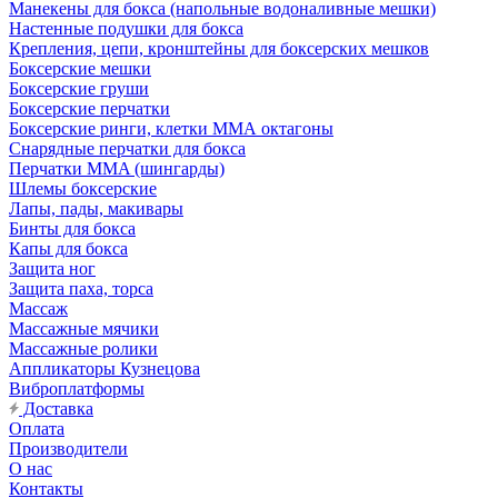
Манекены для бокса (напольные водоналивные мешки)
Настенные подушки для бокса
Крепления, цепи, кронштейны для боксерских мешков
Боксерские мешки
Боксерские груши
Боксерские перчатки
Боксерские ринги, клетки ММА октагоны
Снарядные перчатки для бокса
Перчатки MMA (шингарды)
Шлемы боксерские
Лапы, пады, макивары
Бинты для бокса
Капы для бокса
Защита ног
Защита паха, торса
Массаж
Массажные мячики
Массажные ролики
Аппликаторы Кузнецова
Виброплатформы
Доставка
Оплата
Производители
О нас
Контакты