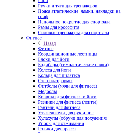
Гири
Ручки и тяги для тренажеров
Пояса атлетические, лямки, накладки на
гриф
Напольное покрытие для спортзала
Рамы для кроссфита
Силовые тренажеры для спортзала
Фитнес
Назад
Фитнес
Координационные лестницы
Блоки для йоги
Бодибары (гимнастические палки)
Колеса для йоги
Кольца для пилатеса
Степ платформы
Фитболы (мячи для фитнеса)
Медболы
Коврики для фитнеса и йоги
Резинки для фитнеса (ленты)
Гантели для фитнеса
Утяжелители для рук и ног
Хулахупы (обручи для похудения)
Упоры для отжиманий
Ролики для пресса