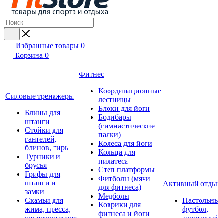
Избранные товары
0
Корзина
0
Фитнес
Координационные
Силовые тренажеры
лестницы
Блоки для йоги
Блины для
Бодибары
штанги
(гимнастические
Стойки для
палки)
гантелей,
Колеса для йоги
блинов, гирь
Кольца для
Турники и
пилатеса
брусья
Степ платформы
Грифы для
Фитболы (мячи
штанги и
Активный отды
для фитнеса)
замки
Медболы
Скамьи для
Настольн
Коврики для
жима, пресса,
футбол,
фитнеса и йоги
гиперэкстензия
аэрохокке