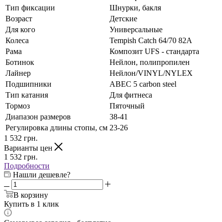
Тип фиксации
Шнурки, бакля
Возраст
Детские
Для кого
Универсальные
Колеса
Tempish Catch 64/70 82А
Рама
Композит UFS - стандарта
Ботинок
Нейлон, полипропилен
Лайнер
Нейлон/VINYL/NYLEX
Подшипники
АВЕС 5 carbon steel
Тип катания
Для фитнеса
Тормоз
Пяточный
Диапазон размеров
38-41
Регулировка длины стопы, см
23-26
1 532
грн.
Варианты цен
1 532
грн.
Подробности
Нашли дешевле?
В корзину
Купить в 1 клик