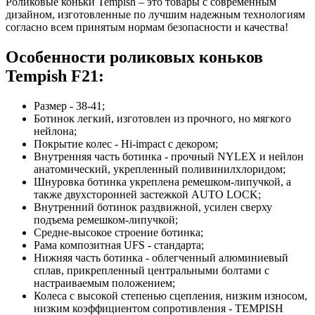
Роликовые коньки Tempish – это товары с современным
дизайном, изготовленные по лучшим надежным технологиям
согласно всем принятым нормам безопасности и качества!
Особенности роликовых коньков
Tempish F21:
Размер - 38-41;
Ботинок легкий, изготовлен из прочного, но мягкого
нейлона;
Покрытие колес - Hi-impact с декором;
Внутренняя часть ботинка - прочный NYLEX и нейлон
анатомический, укрепленный поливинилхлоридом;
Шнуровка ботинка укреплена ремешком-липучкой, а
также двухсторонней застежкой AUTO LOCK;
Внутренний ботинок раздвижной, усилен сверху
подъема ремешком-липучкой;
Средне-высокое строение ботинка;
Рама композитная UFS - стандарта;
Нижняя часть ботинка - облегченный алюминиевый
сплав, прикрепленный центральными болтами с
настраиваемым положением;
Колеса с высокой степенью сцепления, низким износом,
низким коэффициентом сопротивления - TEMPISH