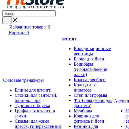
Избранные товары
0
Корзина
0
Фитнес
Координационные
лестницы
Блоки для йоги
Бодибары
(гимнастические
палки)
Колеса для йоги
Силовые тренажеры
Кольца для
Блины для штанги
пилатеса
Стойки для гантелей,
Степ платформы
блинов, гирь
Фитболы (мячи для
Активн
Турники и брусья
фитнеса)
Грифы для штанги и
Медболы
Н
замки
Коврики для
ф
Скамьи для жима,
фитнеса и йоги
а
пресса, гиперэкстензия
Резинки для
Д