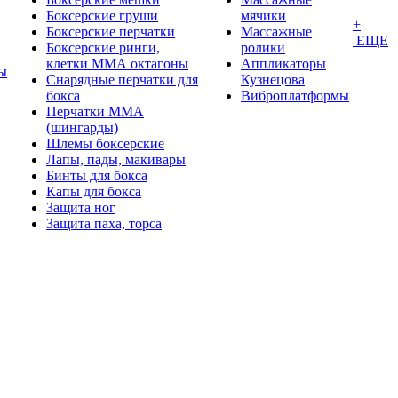
Боксерские груши
мячики
+
Боксерские перчатки
Массажные
ЕЩЕ
Боксерские ринги,
ролики
клетки ММА октагоны
Аппликаторы
ы
Снарядные перчатки для
Кузнецова
бокса
Виброплатформы
Перчатки MMA
(шингарды)
Шлемы боксерские
Лапы, пады, макивары
Бинты для бокса
Капы для бокса
Защита ног
Защита паха, торса