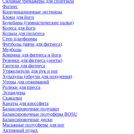
Силовые тренажеры для спортзала
Фитнес
Координационные лестницы
Блоки для йоги
Бодибары (гимнастические палки)
Колеса для йоги
Кольца для пилатеса
Степ платформы
Фитболы (мячи для фитнеса)
Медболы
Коврики для фитнеса и йоги
Резинки для фитнеса (ленты)
Гантели для фитнеса
Утяжелители для рук и ног
Хулахупы (обручи для похудения)
Упоры для отжиманий
Ролики для пресса
Эспандеры
Скакалки
Канаты для кроссфита
Балансировочные подушки
Балансировочные полусферы BOSU
Балансировочные диски
Масажные полусферы для ног
Активный отдых