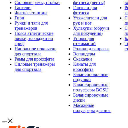
Силовые рамы, стойки
фитнеса (ленты)
в
Гантели
Гантели для
Р
Фитнес станции
фитнеса
к
Гири
Утяжелители для
С
Ручки и тяги для
рук и ног
д
тренажеров
Хулахупы (обручи
С
Пояса атлетические,
для похудения)
л
лямки, накладки на
Упоры для
Б
гриф
отжиманий
Т
Напольное покрытие
Ролики для пресса
с
для спортзала
Эспандеры
Рамы для кроссфита
Скакалки
Силовые тренажеры
Канаты для
для спортзала
кроссфита
Балансировочные
подушки
Балансировочные
полусферы BOSU
Балансировочные
диски
Масажные
полусферы для ног