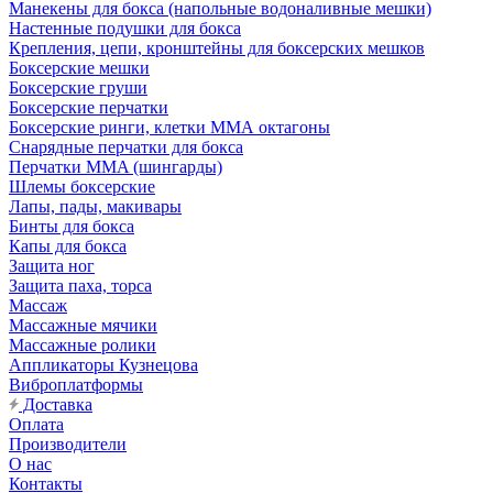
Манекены для бокса (напольные водоналивные мешки)
Настенные подушки для бокса
Крепления, цепи, кронштейны для боксерских мешков
Боксерские мешки
Боксерские груши
Боксерские перчатки
Боксерские ринги, клетки ММА октагоны
Снарядные перчатки для бокса
Перчатки MMA (шингарды)
Шлемы боксерские
Лапы, пады, макивары
Бинты для бокса
Капы для бокса
Защита ног
Защита паха, торса
Массаж
Массажные мячики
Массажные ролики
Аппликаторы Кузнецова
Виброплатформы
Доставка
Оплата
Производители
О нас
Контакты