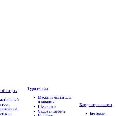
Туризм, сад
ый отдых
Маски и ласты для
астольный
плавания
утбол,
Кардиотренажеры
Шезлонги
эрохоккей
Садовая мебель
етские
Беговые
Коврики