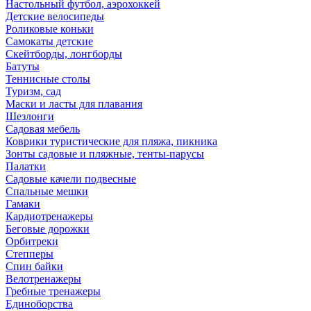
Настольный футбол, аэрохоккей
Детские велосипеды
Роликовые коньки
Самокаты детские
Скейтборды, лонгборды
Батуты
Теннисные столы
Туризм, сад
Маски и ласты для плавания
Шезлонги
Садовая мебель
Коврики туристические для пляжа, пикника
Зонты садовые и пляжные, тенты-парусы
Палатки
Садовые качели подвесные
Спальные мешки
Гамаки
Кардиотренажеры
Беговые дорожки
Орбитреки
Степперы
Спин байки
Велотренажеры
Гребные тренажеры
Единоборства