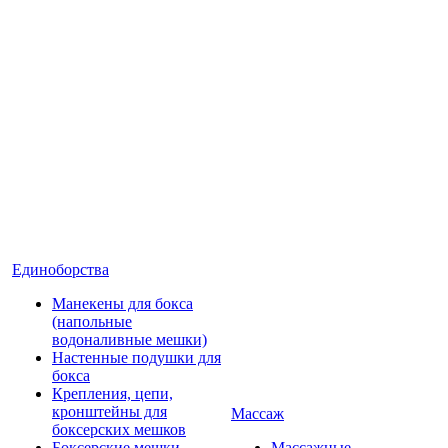
Единоборства
Манекены для бокса
(напольные
водоналивные мешки)
Настенные подушки для
бокса
Крепления, цепи,
кронштейны для
Массаж
боксерских мешков
Боксерские мешки
Массажные