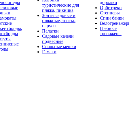
елосипеды
дорожки
туристические для
оликовые
Орбитреки
пляжа, пикника
оньки
Степперы
Зонты садовые и
амокаты
Спин байки
пляжные, тенты-
етские
Велотренажер
парусы
кейтборды,
Гребные
Палатки
онгборды
тренажеры
Садовые качели
атуты
подвесные
еннисные
Спальные мешки
толы
Гамаки