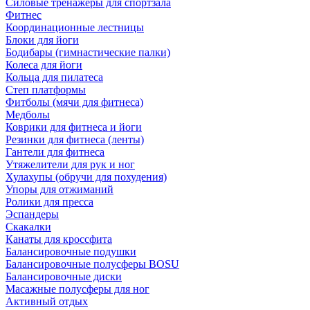
Силовые тренажеры для спортзала
Фитнес
Координационные лестницы
Блоки для йоги
Бодибары (гимнастические палки)
Колеса для йоги
Кольца для пилатеса
Степ платформы
Фитболы (мячи для фитнеса)
Медболы
Коврики для фитнеса и йоги
Резинки для фитнеса (ленты)
Гантели для фитнеса
Утяжелители для рук и ног
Хулахупы (обручи для похудения)
Упоры для отжиманий
Ролики для пресса
Эспандеры
Скакалки
Канаты для кроссфита
Балансировочные подушки
Балансировочные полусферы BOSU
Балансировочные диски
Масажные полусферы для ног
Активный отдых