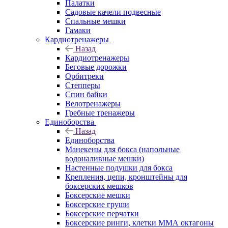
Палатки
Садовые качели подвесные
Спальные мешки
Гамаки
Кардиотренажеры
Назад
Кардиотренажеры
Беговые дорожки
Орбитреки
Степперы
Спин байки
Велотренажеры
Гребные тренажеры
Единоборства
Назад
Единоборства
Манекены для бокса (напольные
водоналивные мешки)
Настенные подушки для бокса
Крепления, цепи, кронштейны для
боксерских мешков
Боксерские мешки
Боксерские груши
Боксерские перчатки
Боксерские ринги, клетки ММА октагоны