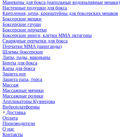
Манекены для бокса (напольные водоналивные мешки)
Настенные подушки для бокса
Крепления, цепи, кронштейны для боксерских мешков
Боксерские мешки
Боксерские груши
Боксерские перчатки
Боксерские ринги, клетки ММА октагоны
Снарядные перчатки для бокса
Перчатки MMA (шингарды)
Шлемы боксерские
Лапы, пады, макивары
Бинты для бокса
Капы для бокса
Защита ног
Защита паха, торса
Массаж
Массажные мячики
Массажные ролики
Аппликаторы Кузнецова
Виброплатформы
Доставка
Оплата
Производители
О нас
Контакты