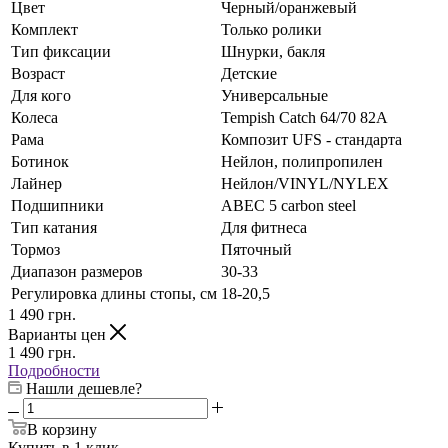
Цвет
Черный/оранжевый
Комплект
Только ролики
Тип фиксации
Шнурки, бакля
Возраст
Детские
Для кого
Универсальные
Колеса
Tempish Catch 64/70 82А
Рама
Композит UFS - стандарта
Ботинок
Нейлон, полипропилен
Лайнер
Нейлон/VINYL/NYLEX
Подшипники
АВЕС 5 carbon steel
Тип катания
Для фитнеса
Тормоз
Пяточный
Диапазон размеров
30-33
Регулировка длины стопы, см
18-20,5
1 490
грн.
Варианты цен
1 490
грн.
Подробности
Нашли дешевле?
В корзину
Купить в 1 клик