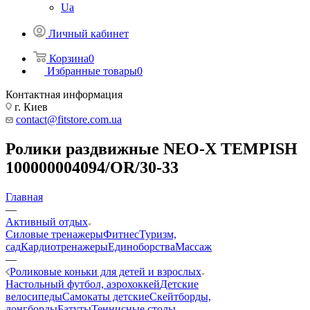
Ua
Личный кабинет
Корзина
0
Избранные товары
0
Контактная информация
г. Киев
contact@fitstore.com.ua
Ролики раздвижные NEO-X TEMPISH
100000004094/OR/30-33
Главная
—
Активный отдых
Силовые тренажеры
Фитнес
Туризм,
сад
Кардиотренажеры
Единоборства
Массаж
—
Роликовые коньки для детей и взрослых
Настольный футбол, аэрохоккей
Детские
велосипеды
Самокаты детские
Скейтборды,
лонгборды
Батуты
Теннисные столы