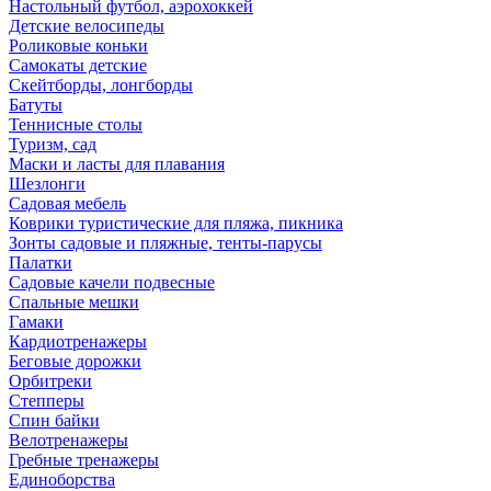
Настольный футбол, аэрохоккей
Детские велосипеды
Роликовые коньки
Самокаты детские
Скейтборды, лонгборды
Батуты
Теннисные столы
Туризм, сад
Маски и ласты для плавания
Шезлонги
Садовая мебель
Коврики туристические для пляжа, пикника
Зонты садовые и пляжные, тенты-парусы
Палатки
Садовые качели подвесные
Спальные мешки
Гамаки
Кардиотренажеры
Беговые дорожки
Орбитреки
Степперы
Спин байки
Велотренажеры
Гребные тренажеры
Единоборства