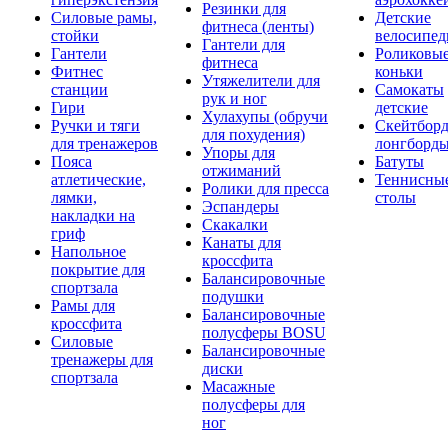
Резинки для
Силовые рамы,
Детские
фитнеса (ленты)
стойки
велосипе
Гантели для
Гантели
Роликовы
фитнеса
Фитнес
коньки
Утяжелители для
станции
Самокаты
рук и ног
Гири
детские
Хулахупы (обручи
Ручки и тяги
Скейтборд
для похудения)
для тренажеров
лонгборд
Упоры для
Пояса
Батуты
отжиманий
атлетические,
Теннисны
Ролики для пресса
лямки,
столы
Эспандеры
накладки на
Скакалки
гриф
Канаты для
Напольное
кроссфита
покрытие для
Балансировочные
спортзала
подушки
Рамы для
Балансировочные
кроссфита
полусферы BOSU
Силовые
Балансировочные
тренажеры для
диски
спортзала
Масажные
полусферы для
ног