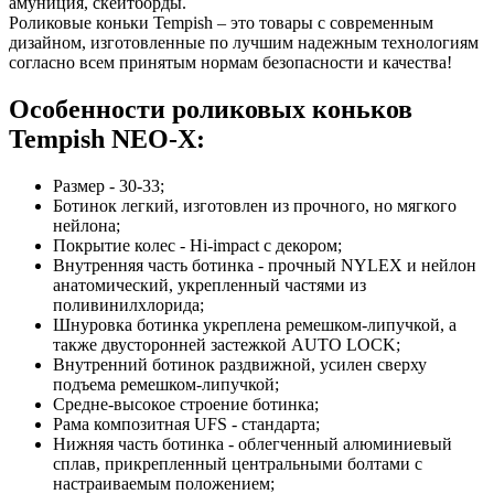
амуниция, скейтборды.
Роликовые коньки Tempish – это товары с современным
дизайном, изготовленные по лучшим надежным технологиям
согласно всем принятым нормам безопасности и качества!
Особенности роликовых коньков
Tempish NEO-X:
Размер - 30-33;
Ботинок легкий, изготовлен из прочного, но мягкого
нейлона;
Покрытие колес - Hi-impact с декором;
Внутренняя часть ботинка - прочный NYLEX и нейлон
анатомический, укрепленный частями из
поливинилхлорида;
Шнуровка ботинка укреплена ремешком-липучкой, а
также двусторонней застежкой AUTO LOCK;
Внутренний ботинок раздвижной, усилен сверху
подъема ремешком-липучкой;
Средне-высокое строение ботинка;
Рама композитная UFS - стандарта;
Нижняя часть ботинка - облегченный алюминиевый
сплав, прикрепленный центральными болтами с
настраиваемым положением;