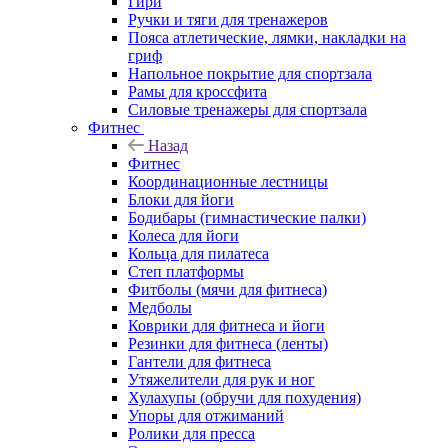
Гири
Ручки и тяги для тренажеров
Пояса атлетические, лямки, накладки на
гриф
Напольное покрытие для спортзала
Рамы для кроссфита
Силовые тренажеры для спортзала
Фитнес
Назад
Фитнес
Координационные лестницы
Блоки для йоги
Бодибары (гимнастические палки)
Колеса для йоги
Кольца для пилатеса
Степ платформы
Фитболы (мячи для фитнеса)
Медболы
Коврики для фитнеса и йоги
Резинки для фитнеса (ленты)
Гантели для фитнеса
Утяжелители для рук и ног
Хулахупы (обручи для похудения)
Упоры для отжиманий
Ролики для пресса