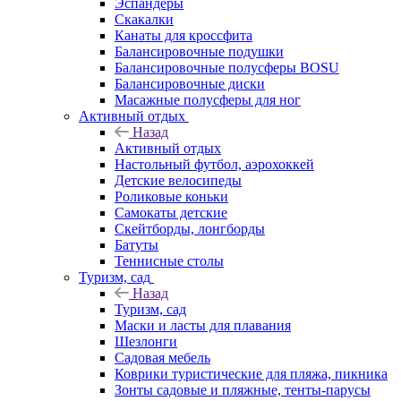
Эспандеры
Скакалки
Канаты для кроссфита
Балансировочные подушки
Балансировочные полусферы BOSU
Балансировочные диски
Масажные полусферы для ног
Активный отдых
Назад
Активный отдых
Настольный футбол, аэрохоккей
Детские велосипеды
Роликовые коньки
Самокаты детские
Скейтборды, лонгборды
Батуты
Теннисные столы
Туризм, сад
Назад
Туризм, сад
Маски и ласты для плавания
Шезлонги
Садовая мебель
Коврики туристические для пляжа, пикника
Зонты садовые и пляжные, тенты-парусы