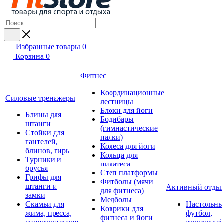
Избранные товары
0
Корзина
0
Фитнес
Координационные
Силовые тренажеры
лестницы
Блоки для йоги
Блины для
Бодибары
штанги
(гимнастические
Стойки для
палки)
гантелей,
Колеса для йоги
блинов, гирь
Кольца для
Турники и
пилатеса
брусья
Степ платформы
Грифы для
Фитболы (мячи
штанги и
Активный отды
для фитнеса)
замки
Медболы
Скамьи для
Настольн
Коврики для
жима, пресса,
футбол,
фитнеса и йоги
гиперэкстензия
аэрохокке