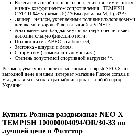
Колеса с высокой степенью сцепления, низким износом,
низким коэффициентом сопротивления - TEMPISH
CATCH 64мм (размер S) / 70мм (размеры M, L), 82A;
Лайнер - нейлон, укрепленный поливинилхлоридовыми
вставками с хорошей вентиляцией и VINYL;
Анатомический бандаж внутри лайнера обеспечивает
дополнительную фиксацию ноги;
Подшипники - АВЕС 5 carbon steel;
Застежка - шнурки и бакля;
С тормозом (возможность демонтажа);
Степень допустимой спортивной нагрузки **.
Рекомендуем купить роликовые коньки Tempish NEO-X по
выгодной цене в нашем интернет-магазине Fitstore.com.ua и
мы доставим вам их в кратчайшие сроки в любой город
Украины.
Купить Ролики раздвижные NEO-X
TEMPISH 100000004094/OR/30-33 по
лучшей цене в Фитстор