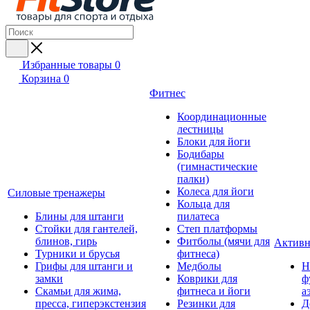
Избранные товары
0
Корзина
0
Фитнес
Координационные
лестницы
Блоки для йоги
Бодибары
(гимнастические
палки)
Колеса для йоги
Силовые тренажеры
Кольца для
Блины для штанги
пилатеса
Стойки для гантелей,
Степ платформы
блинов, гирь
Фитболы (мячи для
Активн
Турники и брусья
фитнеса)
Грифы для штанги и
Медболы
Н
замки
Коврики для
ф
Скамьи для жима,
фитнеса и йоги
а
пресса, гиперэкстензия
Резинки для
Д