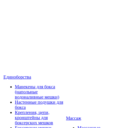
Единоборства
Манекены для бокса
(напольные
водоналивные мешки)
Настенные подушки для
бокса
Крепления, цепи,
кронштейны для
Массаж
боксерских мешков
Боксерские мешки
Массажные