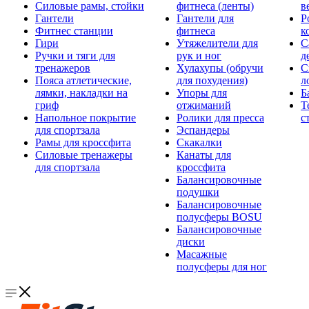
Силовые рамы, стойки
фитнеса (ленты)
в
Гантели
Гантели для
Р
Фитнес станции
фитнеса
к
Гири
Утяжелители для
С
Ручки и тяги для
рук и ног
д
тренажеров
Хулахупы (обручи
С
Пояса атлетические,
для похудения)
л
лямки, накладки на
Упоры для
Б
гриф
отжиманий
Т
Напольное покрытие
Ролики для пресса
с
для спортзала
Эспандеры
Рамы для кроссфита
Скакалки
Силовые тренажеры
Канаты для
для спортзала
кроссфита
Балансировочные
подушки
Балансировочные
полусферы BOSU
Балансировочные
диски
Масажные
полусферы для ног