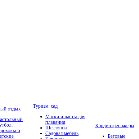
Туризм, сад
ый отдых
Маски и ласты для
астольный
плавания
утбол,
Кардиотренажеры
Шезлонги
эрохоккей
Садовая мебель
етские
Беговые
Коврики