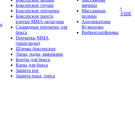
Боксерские груши
мячики
+
Боксерские перчатки
Массажные
ЕЩЕ
Боксерские ринги,
ролики
клетки ММА октагоны
Аппликаторы
ы
Снарядные перчатки для
Кузнецова
бокса
Виброплатформы
Перчатки MMA
(шингарды)
Шлемы боксерские
Лапы, пады, макивары
Бинты для бокса
Капы для бокса
Защита ног
Защита паха, торса