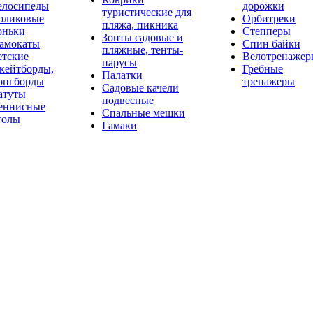
елосипеды
дорожки
туристические для
оликовые
Орбитреки
пляжа, пикника
оньки
Степперы
Зонты садовые и
амокаты
Спин байки
пляжные, тенты-
етские
Велотренажер
парусы
кейтборды,
Гребные
Палатки
онгборды
тренажеры
Садовые качели
атуты
подвесные
еннисные
Спальные мешки
толы
Гамаки