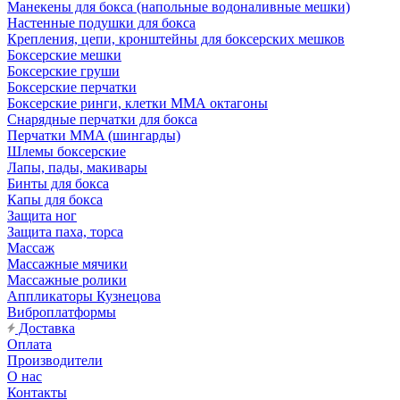
Манекены для бокса (напольные водоналивные мешки)
Настенные подушки для бокса
Крепления, цепи, кронштейны для боксерских мешков
Боксерские мешки
Боксерские груши
Боксерские перчатки
Боксерские ринги, клетки ММА октагоны
Снарядные перчатки для бокса
Перчатки MMA (шингарды)
Шлемы боксерские
Лапы, пады, макивары
Бинты для бокса
Капы для бокса
Защита ног
Защита паха, торса
Массаж
Массажные мячики
Массажные ролики
Аппликаторы Кузнецова
Виброплатформы
Доставка
Оплата
Производители
О нас
Контакты