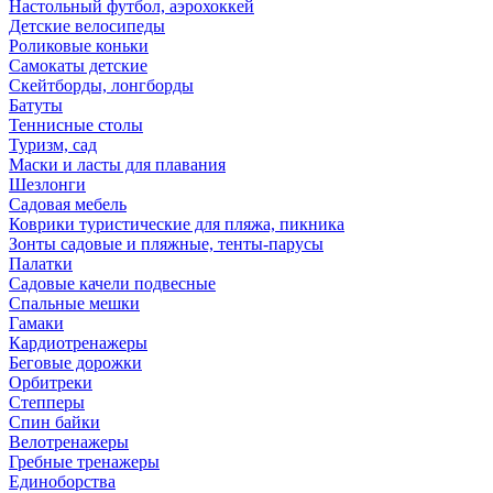
Настольный футбол, аэрохоккей
Детские велосипеды
Роликовые коньки
Самокаты детские
Скейтборды, лонгборды
Батуты
Теннисные столы
Туризм, сад
Маски и ласты для плавания
Шезлонги
Садовая мебель
Коврики туристические для пляжа, пикника
Зонты садовые и пляжные, тенты-парусы
Палатки
Садовые качели подвесные
Спальные мешки
Гамаки
Кардиотренажеры
Беговые дорожки
Орбитреки
Степперы
Спин байки
Велотренажеры
Гребные тренажеры
Единоборства