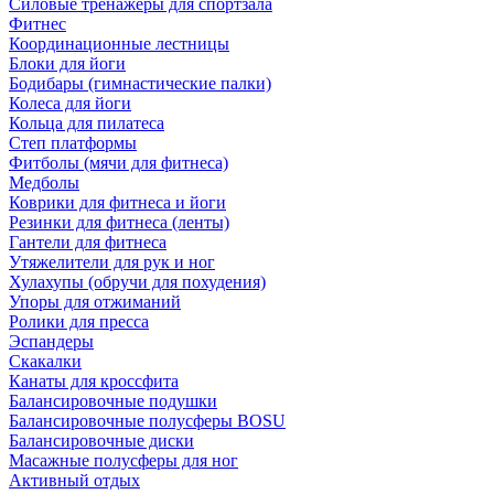
Силовые тренажеры для спортзала
Фитнес
Координационные лестницы
Блоки для йоги
Бодибары (гимнастические палки)
Колеса для йоги
Кольца для пилатеса
Степ платформы
Фитболы (мячи для фитнеса)
Медболы
Коврики для фитнеса и йоги
Резинки для фитнеса (ленты)
Гантели для фитнеса
Утяжелители для рук и ног
Хулахупы (обручи для похудения)
Упоры для отжиманий
Ролики для пресса
Эспандеры
Скакалки
Канаты для кроссфита
Балансировочные подушки
Балансировочные полусферы BOSU
Балансировочные диски
Масажные полусферы для ног
Активный отдых