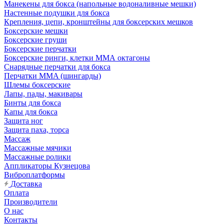
Манекены для бокса (напольные водоналивные мешки)
Настенные подушки для бокса
Крепления, цепи, кронштейны для боксерских мешков
Боксерские мешки
Боксерские груши
Боксерские перчатки
Боксерские ринги, клетки ММА октагоны
Снарядные перчатки для бокса
Перчатки MMA (шингарды)
Шлемы боксерские
Лапы, пады, макивары
Бинты для бокса
Капы для бокса
Защита ног
Защита паха, торса
Массаж
Массажные мячики
Массажные ролики
Аппликаторы Кузнецова
Виброплатформы
Доставка
Оплата
Производители
О нас
Контакты