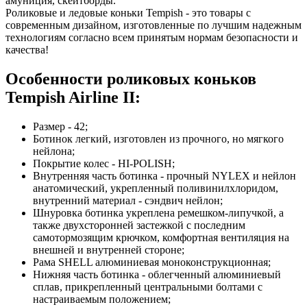
амуниция, скейтборды.
Роликовые и ледовые коньки Tempish - это товары с
современным дизайном, изготовленные по лучшим надежным
технологиям согласно всем принятым нормам безопасности и
качества!
Особенности роликовых коньков
Tempish Airline II:
Размер - 42;
Ботинок легкий, изготовлен из прочного, но мягкого
нейлона;
Покрытие колес - HI-POLISH;
Внутренняя часть ботинка - прочный NYLEX и нейлон
анатомический, укрепленный поливинилхлоридом,
внутренний материал - сэндвич нейлон;
Шнуровка ботинка укреплена ремешком-липучкой, а
также двухсторонней застежкой с последним
самотормозящим крючком, комфортная вентиляция на
внешней и внутренней стороне;
Рама SHELL алюминиевая моноконструкционная;
Нижняя часть ботинка - облегченный алюминиевый
сплав, прикрепленный центральными болтами с
настраиваемым положением;