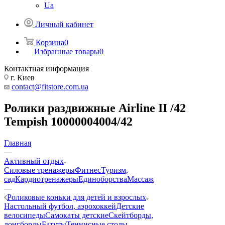
Ua
Личный кабинет
Корзина
0
Избранные товары
0
Контактная информация
г. Киев
contact@fitstore.com.ua
Ролики раздвижные Airline II /42
Tempish 10000004004/42
Главная
—
Активный отдых
Силовые тренажеры
Фитнес
Туризм,
сад
Кардиотренажеры
Единоборства
Массаж
—
Роликовые коньки для детей и взрослых
Настольный футбол, аэрохоккей
Детские
велосипеды
Самокаты детские
Скейтборды,
лонгборды
Батуты
Теннисные столы