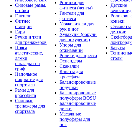
Резинки для
Силовые рамы,
Детские
фитнеса (ленты)
стойки
велосипе
Гантели для
Гантели
Роликовы
фитнеса
Фитнес
коньки
Утяжелители для
станции
Самокаты
рук и ног
Гири
детские
Хулахупы (обручи
Ручки и тяги
Скейтборд
для похудения)
для тренажеров
лонгборд
Упоры для
Пояса
Батуты
отжиманий
атлетические,
Теннисны
Ролики для пресса
лямки,
столы
Эспандеры
накладки на
Скакалки
гриф
Канаты для
Напольное
кроссфита
покрытие для
Балансировочные
спортзала
подушки
Рамы для
Балансировочные
кроссфита
полусферы BOSU
Силовые
Балансировочные
тренажеры для
диски
спортзала
Масажные
полусферы для
ног