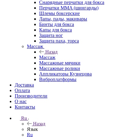
Снарядные перчатки для бокса
Перчатки MMA (шингарды)
Шлемы боксерские
Лапы, пады, макивары
Бинты для бокса
Капы для бокса
Защита ног
Защита паха, торса
Массаж
Назад
Массаж
Массажные мячики
Массажные ролики
Аппликаторы Кузнецова
Виброплатформы
Доставка
Оплата
Производители
О нас
Контакты
Ru
Назад
Язык
Ru