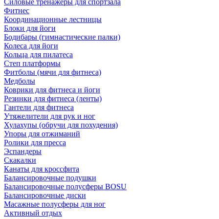
Силовые тренажеры для спортзала
Фитнес
Координационные лестницы
Блоки для йоги
Бодибары (гимнастические палки)
Колеса для йоги
Кольца для пилатеса
Степ платформы
Фитболы (мячи для фитнеса)
Медболы
Коврики для фитнеса и йоги
Резинки для фитнеса (ленты)
Гантели для фитнеса
Утяжелители для рук и ног
Хулахупы (обручи для похудения)
Упоры для отжиманий
Ролики для пресса
Эспандеры
Скакалки
Канаты для кроссфита
Балансировочные подушки
Балансировочные полусферы BOSU
Балансировочные диски
Масажные полусферы для ног
Активный отдых