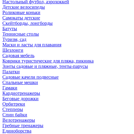
Настольный футбол, аэрохоккей
Детские велосипеды
Роликовые коньки
Самокаты детские
Скейтборды, лонгборды
Батуты
Теннисные столы
Туризм, сад
Маски и ласты для плавания
Шезлонги
Садовая мебель
Коврики туристические для пляжа, пикника
Зонты садовые и пляжные, тенты-парусы
Палатки
Садовые качели подвесные
Спальные мешки
Гамаки
Кардиотренажеры
Беговые дорожки
Орбитреки
Степперы
Спин байки
Велотренажеры
Гребные тренажеры
Единоборства