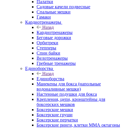
Палатки
Садовые качели подвесные
Спальные мешки
Гамаки
Кардиотренажеры
Назад
Кардиотренажеры
Беговые дорожки
Орбитреки
Степперы
Спин байки
Велотренажеры
Гребные тренажеры
Единоборства
Назад
Единоборства
Манекены для бокса (напольные
водоналивные мешки)
Настенные подушки для бокса
Крепления, цепи, кронштейны для
боксерских мешков
Боксерские мешки
Боксерские груши
Боксерские перчатки
Боксерские ринги, клетки ММА октагоны