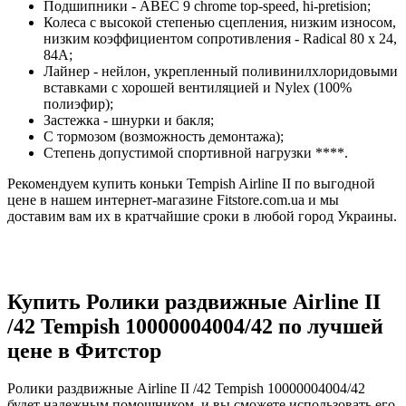
Подшипники - ABEC 9 chrome top-speed, hi-pretision;
Колеса с высокой степенью сцепления, низким износом,
низким коэффициентом сопротивления - Radical 80 x 24,
84A;
Лайнер - нейлон, укрепленный поливинилхлоридовыми
вставками с хорошей вентиляцией и Nylex (100%
полиэфир);
Застежка - шнурки и бакля;
С тормозом (возможность демонтажа);
Степень допустимой спортивной нагрузки ****.
Рекомендуем купить коньки Tempish Airline II по выгодной
цене в нашем интернет-магазине Fitstore.com.ua и мы
доставим вам их в кратчайшие сроки в любой город Украины.
Купить Ролики раздвижные Airline II
/42 Tempish 10000004004/42 по лучшей
цене в Фитстор
Ролики раздвижные Airline II /42 Tempish 10000004004/42
будет надежным помощником, и вы сможете использовать его