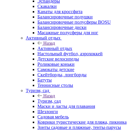
Эспандеры
Скакалки
Канаты для кроссфита
Балансировочные подушки
Балансировочные полусферы BOSU
Балансировочные диски
Масажные полусферы для ног
Активный отдых
Назад
Активный отдых
Настольный футбол, аэрохоккей
Детские велосипеды
Роликовые коньки
Самокаты детские
Скейтборды, лонгборды
Батуты
Теннисные столы
Туризм, сад
Назад
Туризм, сад
Маски и ласты для плавания
Шезлонги
Садовая мебель
Коврики туристические для пляжа, пикника
Зонты садовые и пляжные, тенты-парусы