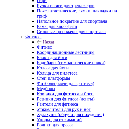
Гири
Ручки и тяги для тренажеров
Пояса атлетические, лямки, накладки на
гриф
Напольное покрытие для спортзала
Рамы для кроссфита
Силовые тренажеры для спортзала
Фитнес
Назад
Фитнес
Координационные лестницы
Блоки для йоги
Бодибары (гимнастические палки)
Колеса для йоги
Кольца для пилатеса
Степ платформы
Фитболы (мячи для фитнеса)
Медболы
Коврики для фитнеса и йоги
Резинки для фитнеса (ленты)
Гантели для фитнеса
Утяжелители для рук и ног
Хулахупы (обручи для похудения)
Упоры для отжиманий
Ролики для пресса