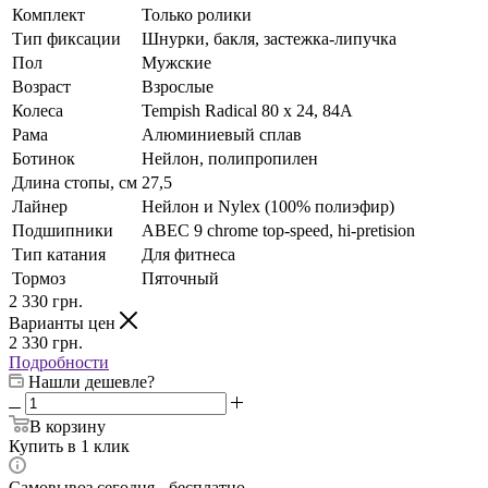
Комплект
Только ролики
Тип фиксации
Шнурки, бакля, застежка-липучка
Пол
Мужские
Возраст
Взрослые
Колеса
Tempish Radical 80 x 24, 84A
Рама
Алюминиевый сплав
Ботинок
Нейлон, полипропилен
Длина стопы, см
27,5
Лайнер
Нейлон и Nylex (100% полиэфир)
Подшипники
ABEC 9 chrome top-speed, hi-pretision
Тип катания
Для фитнеса
Тормоз
Пяточный
2 330
грн.
Варианты цен
2 330
грн.
Подробности
Нашли дешевле?
В корзину
Купить в 1 клик
Самовывоз сегодня - бесплатно