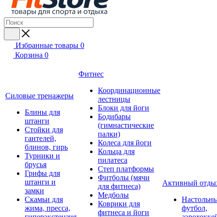
Избранные товары
0
Корзина
0
Фитнес
Координационные
Силовые тренажеры
лестницы
Блоки для йоги
Блины для
Бодибары
штанги
(гимнастические
Стойки для
палки)
гантелей,
Колеса для йоги
блинов, гирь
Кольца для
Турники и
пилатеса
брусья
Степ платформы
Грифы для
Фитболы (мячи
штанги и
Активный отды
для фитнеса)
замки
Медболы
Скамьи для
Настольн
Коврики для
жима, пресса,
футбол,
фитнеса и йоги
гиперэкстензия
аэрохокке