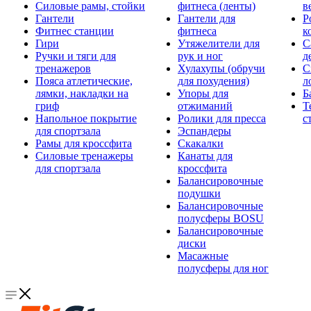
Силовые рамы, стойки
фитнеса (ленты)
в
Гантели
Гантели для
Р
Фитнес станции
фитнеса
к
Гири
Утяжелители для
С
Ручки и тяги для
рук и ног
д
тренажеров
Хулахупы (обручи
С
Пояса атлетические,
для похудения)
л
лямки, накладки на
Упоры для
Б
гриф
отжиманий
Т
Напольное покрытие
Ролики для пресса
с
для спортзала
Эспандеры
Рамы для кроссфита
Скакалки
Силовые тренажеры
Канаты для
для спортзала
кроссфита
Балансировочные
подушки
Балансировочные
полусферы BOSU
Балансировочные
диски
Масажные
полусферы для ног