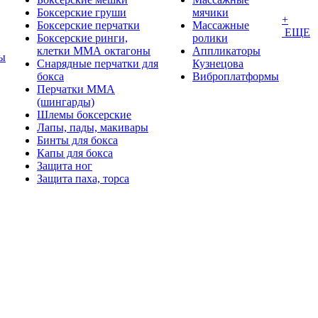
Боксерские груши
мячики
+
Боксерские перчатки
Массажные
ЕЩЕ
Боксерские ринги,
ролики
клетки ММА октагоны
Аппликаторы
ы
Снарядные перчатки для
Кузнецова
бокса
Виброплатформы
Перчатки MMA
(шингарды)
Шлемы боксерские
Лапы, пады, макивары
Бинты для бокса
Капы для бокса
Защита ног
Защита паха, торса