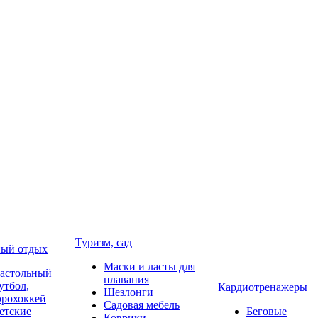
Туризм, сад
ый отдых
Маски и ласты для
астольный
плавания
утбол,
Кардиотренажеры
Шезлонги
эрохоккей
Садовая мебель
етские
Беговые
Коврики