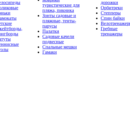
елосипеды
дорожки
туристические для
оликовые
Орбитреки
пляжа, пикника
оньки
Степперы
Зонты садовые и
амокаты
Спин байки
пляжные, тенты-
етские
Велотренажер
парусы
кейтборды,
Гребные
Палатки
онгборды
тренажеры
Садовые качели
атуты
подвесные
еннисные
Спальные мешки
толы
Гамаки