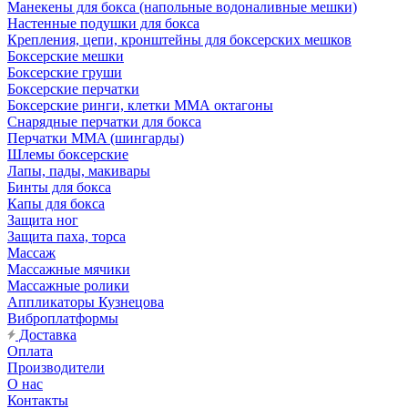
Манекены для бокса (напольные водоналивные мешки)
Настенные подушки для бокса
Крепления, цепи, кронштейны для боксерских мешков
Боксерские мешки
Боксерские груши
Боксерские перчатки
Боксерские ринги, клетки ММА октагоны
Снарядные перчатки для бокса
Перчатки MMA (шингарды)
Шлемы боксерские
Лапы, пады, макивары
Бинты для бокса
Капы для бокса
Защита ног
Защита паха, торса
Массаж
Массажные мячики
Массажные ролики
Аппликаторы Кузнецова
Виброплатформы
Доставка
Оплата
Производители
О нас
Контакты