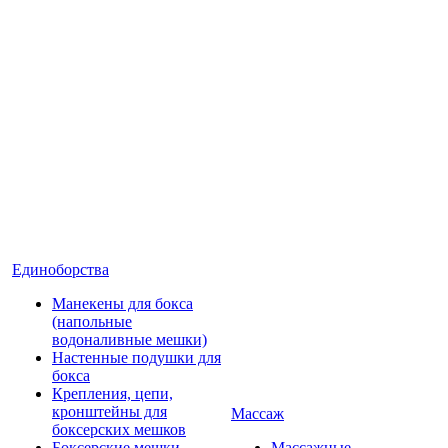
Единоборства
Манекены для бокса
(напольные
водоналивные мешки)
Настенные подушки для
бокса
Крепления, цепи,
кронштейны для
Массаж
боксерских мешков
Боксерские мешки
Массажные