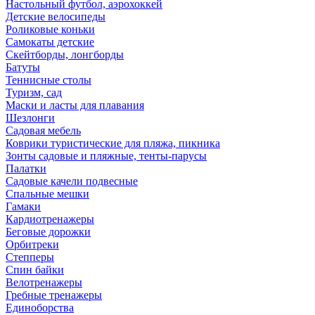
Настольный футбол, аэрохоккей
Детские велосипеды
Роликовые коньки
Самокаты детские
Скейтборды, лонгборды
Батуты
Теннисные столы
Туризм, сад
Маски и ласты для плавания
Шезлонги
Садовая мебель
Коврики туристические для пляжа, пикника
Зонты садовые и пляжные, тенты-парусы
Палатки
Садовые качели подвесные
Спальные мешки
Гамаки
Кардиотренажеры
Беговые дорожки
Орбитреки
Степперы
Спин байки
Велотренажеры
Гребные тренажеры
Единоборства