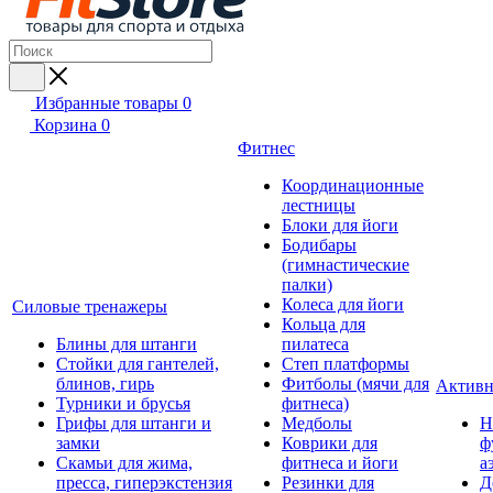
Избранные товары
0
Корзина
0
Фитнес
Координационные
лестницы
Блоки для йоги
Бодибары
(гимнастические
палки)
Колеса для йоги
Силовые тренажеры
Кольца для
Блины для штанги
пилатеса
Стойки для гантелей,
Степ платформы
блинов, гирь
Фитболы (мячи для
Активн
Турники и брусья
фитнеса)
Грифы для штанги и
Медболы
Н
замки
Коврики для
ф
Скамьи для жима,
фитнеса и йоги
а
пресса, гиперэкстензия
Резинки для
Д