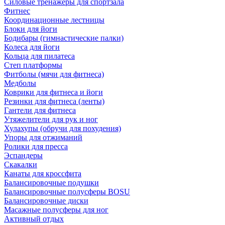
Силовые тренажеры для спортзала
Фитнес
Координационные лестницы
Блоки для йоги
Бодибары (гимнастические палки)
Колеса для йоги
Кольца для пилатеса
Степ платформы
Фитболы (мячи для фитнеса)
Медболы
Коврики для фитнеса и йоги
Резинки для фитнеса (ленты)
Гантели для фитнеса
Утяжелители для рук и ног
Хулахупы (обручи для похудения)
Упоры для отжиманий
Ролики для пресса
Эспандеры
Скакалки
Канаты для кроссфита
Балансировочные подушки
Балансировочные полусферы BOSU
Балансировочные диски
Масажные полусферы для ног
Активный отдых