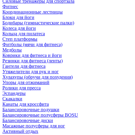
Силовые тренажеры для спортзала
Фитнес
Координационные лестницы
Блоки для йоги
Бодибары (гимнастические палки)
Колеса для йоги
Кольца для пилатеса
Степ платформы
Фитболы (мячи для фитнеса)
Медболы
Коврики для фитнеса и йоги
Резинки для фитнеса (ленты)
Гантели для фитнеса
Утяжелители для рук и ног
Хулахупы (обручи для похудения)
Упоры для отжиманий
Ролики для пресса
Эспандеры
Скакалки
Канаты для кроссфита
Балансировочные подушки
Балансировочные полусферы BOSU
Балансировочные диски
Масажные полусферы для ног
Активный отдых