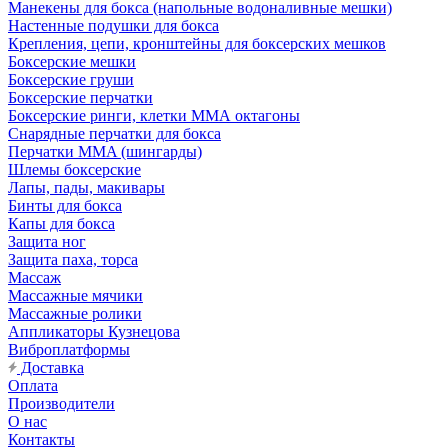
Манекены для бокса (напольные водоналивные мешки)
Настенные подушки для бокса
Крепления, цепи, кронштейны для боксерских мешков
Боксерские мешки
Боксерские груши
Боксерские перчатки
Боксерские ринги, клетки ММА октагоны
Снарядные перчатки для бокса
Перчатки MMA (шингарды)
Шлемы боксерские
Лапы, пады, макивары
Бинты для бокса
Капы для бокса
Защита ног
Защита паха, торса
Массаж
Массажные мячики
Массажные ролики
Аппликаторы Кузнецова
Виброплатформы
Доставка
Оплата
Производители
О нас
Контакты