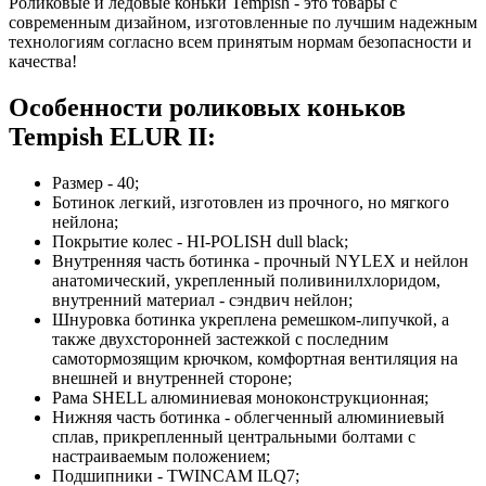
Роликовые и ледовые коньки Tempish - это товары с
современным дизайном, изготовленные по лучшим надежным
технологиям согласно всем принятым нормам безопасности и
качества!
Особенности роликовых коньков
Tempish ELUR II:
Размер - 40;
Ботинок легкий, изготовлен из прочного, но мягкого
нейлона;
Покрытие колес - HI-POLISH dull black;
Внутренняя часть ботинка - прочный NYLEX и нейлон
анатомический, укрепленный поливинилхлоридом,
внутренний материал - сэндвич нейлон;
Шнуровка ботинка укреплена ремешком-липучкой, а
также двухсторонней застежкой с последним
самотормозящим крючком, комфортная вентиляция на
внешней и внутренней стороне;
Рама SHELL алюминиевая моноконструкционная;
Нижняя часть ботинка - облегченный алюминиевый
сплав, прикрепленный центральными болтами с
настраиваемым положением;
Подшипники - TWINCAM ILQ7;