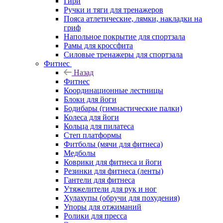
Гири
Ручки и тяги для тренажеров
Пояса атлетические, лямки, накладки на
гриф
Напольное покрытие для спортзала
Рамы для кроссфита
Силовые тренажеры для спортзала
Фитнес
Назад
Фитнес
Координационные лестницы
Блоки для йоги
Бодибары (гимнастические палки)
Колеса для йоги
Кольца для пилатеса
Степ платформы
Фитболы (мячи для фитнеса)
Медболы
Коврики для фитнеса и йоги
Резинки для фитнеса (ленты)
Гантели для фитнеса
Утяжелители для рук и ног
Хулахупы (обручи для похудения)
Упоры для отжиманий
Ролики для пресса