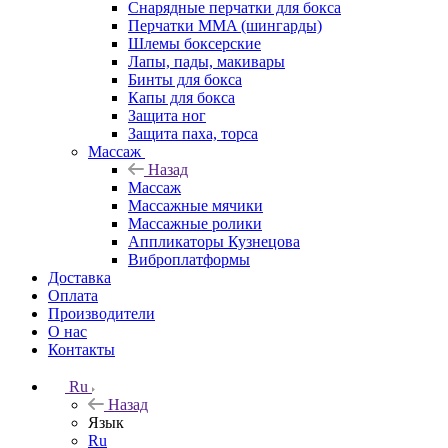
Снарядные перчатки для бокса
Перчатки MMA (шингарды)
Шлемы боксерские
Лапы, пады, макивары
Бинты для бокса
Капы для бокса
Защита ног
Защита паха, торса
Массаж
Назад
Массаж
Массажные мячики
Массажные ролики
Аппликаторы Кузнецова
Виброплатформы
Доставка
Оплата
Производители
О нас
Контакты
Ru
Назад
Язык
Ru