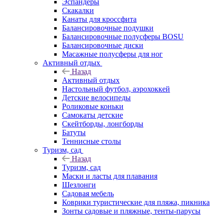
Эспандеры
Скакалки
Канаты для кроссфита
Балансировочные подушки
Балансировочные полусферы BOSU
Балансировочные диски
Масажные полусферы для ног
Активный отдых
Назад
Активный отдых
Настольный футбол, аэрохоккей
Детские велосипеды
Роликовые коньки
Самокаты детские
Скейтборды, лонгборды
Батуты
Теннисные столы
Туризм, сад
Назад
Туризм, сад
Маски и ласты для плавания
Шезлонги
Садовая мебель
Коврики туристические для пляжа, пикника
Зонты садовые и пляжные, тенты-парусы