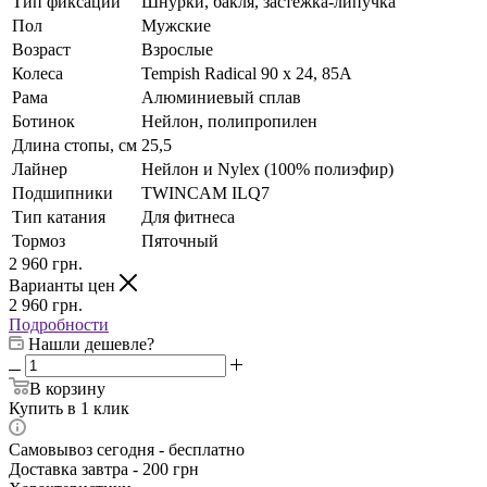
Тип фиксации
Шнурки, бакля, застежка-липучка
Пол
Мужские
Возраст
Взрослые
Колеса
Tempish Radical 90 x 24, 85A
Рама
Алюминиевый сплав
Ботинок
Нейлон, полипропилен
Длина стопы, см
25,5
Лайнер
Нейлон и Nylex (100% полиэфир)
Подшипники
TWINCAM ILQ7
Тип катания
Для фитнеса
Тормоз
Пяточный
2 960
грн.
Варианты цен
2 960
грн.
Подробности
Нашли дешевле?
В корзину
Купить в 1 клик
Самовывоз сегодня - бесплатно
Доставка завтра - 200 грн