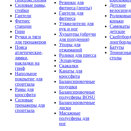
Резинки для
Силовые рамы,
Детские
фитнеса (ленты)
стойки
велосипе
Гантели для
Гантели
Роликовы
фитнеса
Фитнес
коньки
Утяжелители для
станции
Самокаты
рук и ног
Гири
детские
Хулахупы (обручи
Ручки и тяги
Скейтборд
для похудения)
для тренажеров
лонгборд
Упоры для
Пояса
Батуты
отжиманий
атлетические,
Теннисны
Ролики для пресса
лямки,
столы
Эспандеры
накладки на
Скакалки
гриф
Канаты для
Напольное
кроссфита
покрытие для
Балансировочные
спортзала
подушки
Рамы для
Балансировочные
кроссфита
полусферы BOSU
Силовые
Балансировочные
тренажеры для
диски
спортзала
Масажные
полусферы для
ног