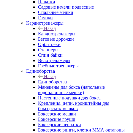
Палатки
Садовые качели подвесные
Спальные мешки
Гамаки
Кардиотренажеры
Назад
Кардиотренажеры
Беговые дорожки
Орбитреки
Степперы
Спин байки
Велотренажеры
Гребные тренажеры
Единоборства
Назад
Единоборства
Манекены для бокса (напольные
водоналивные мешки)
Настенные подушки для бокса
Крепления, цепи, кронштейны для
боксерских мешков
Боксерские мешки
Боксерские груши
Боксерские перчатки
Боксерские ринги, клетки ММА октагоны