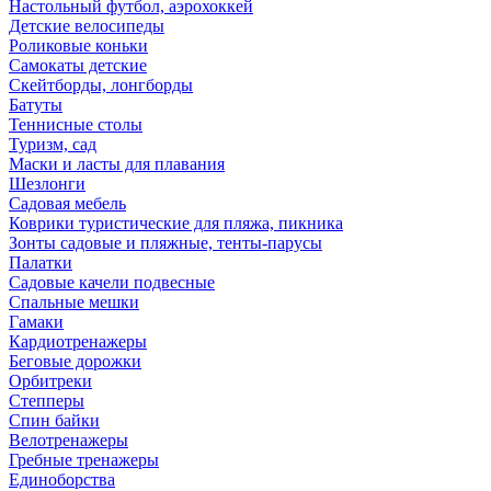
Настольный футбол, аэрохоккей
Детские велосипеды
Роликовые коньки
Самокаты детские
Скейтборды, лонгборды
Батуты
Теннисные столы
Туризм, сад
Маски и ласты для плавания
Шезлонги
Садовая мебель
Коврики туристические для пляжа, пикника
Зонты садовые и пляжные, тенты-парусы
Палатки
Садовые качели подвесные
Спальные мешки
Гамаки
Кардиотренажеры
Беговые дорожки
Орбитреки
Степперы
Спин байки
Велотренажеры
Гребные тренажеры
Единоборства