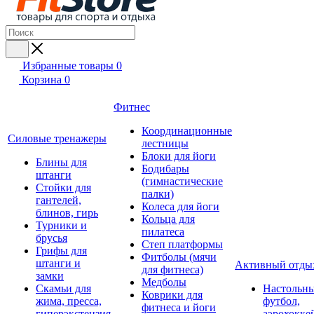
Избранные товары
0
Корзина
0
Фитнес
Координационные
Силовые тренажеры
лестницы
Блоки для йоги
Блины для
Бодибары
штанги
(гимнастические
Стойки для
палки)
гантелей,
Колеса для йоги
блинов, гирь
Кольца для
Турники и
пилатеса
брусья
Степ платформы
Грифы для
Фитболы (мячи
штанги и
Активный отды
для фитнеса)
замки
Медболы
Скамьи для
Настольн
Коврики для
жима, пресса,
футбол,
фитнеса и йоги
гиперэкстензия
аэрохокке