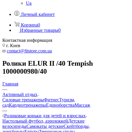
Ua
Личный кабинет
Корзина
0
Избранные товары
0
Контактная информация
г. Киев
contact@fitstore.com.ua
Ролики ELUR II /40 Tempish
1000000980/40
Главная
—
Активный отдых
Силовые тренажеры
Фитнес
Туризм,
сад
Кардиотренажеры
Единоборства
Массаж
—
Роликовые коньки для детей и взрослых
Настольный футбол, аэрохоккей
Детские
велосипеды
Самокаты детские
Скейтборды,
лонгборды
Батуты
Теннисные столы