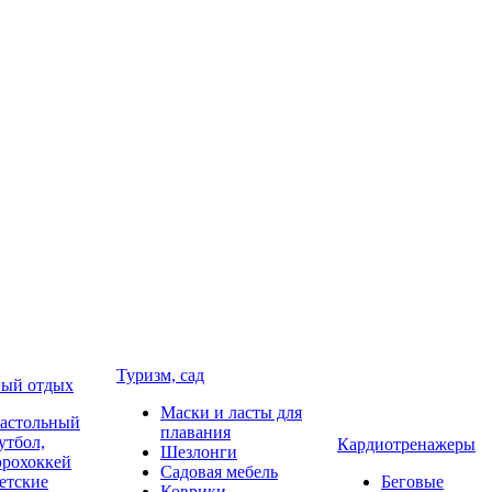
Туризм, сад
ый отдых
Маски и ласты для
астольный
плавания
утбол,
Кардиотренажеры
Шезлонги
эрохоккей
Садовая мебель
етские
Беговые
Коврики