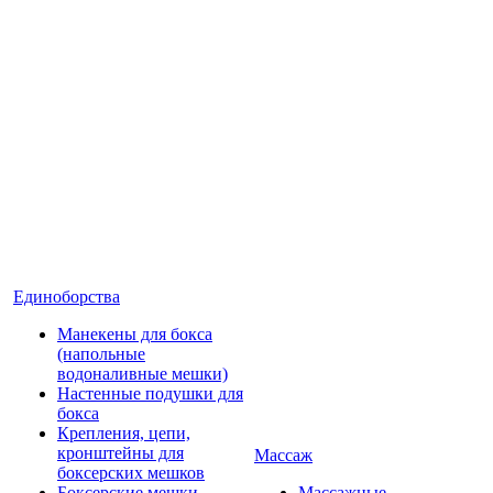
Единоборства
Манекены для бокса
(напольные
водоналивные мешки)
Настенные подушки для
бокса
Крепления, цепи,
кронштейны для
Массаж
боксерских мешков
Боксерские мешки
Массажные