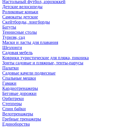
Настольный футбол, аэрохоккей
Детские велосипеды
Роликовые коньки
Самокаты детские
Скейтборды, лонгборды
Батуты
Теннисные столы
Туризм, сад
Маски и ласты для плавания
Шезлонги
Садовая мебель
Коврики туристические для пляжа, пикника
Зонты садовые и пляжные, тенты-парусы
Палатки
Садовые качели подвесные
Спальные мешки
Гамаки
Кардиотренажеры
Беговые дорожки
Орбитреки
Степперы
Спин байки
Велотренажеры
Гребные тренажеры
Единоборства