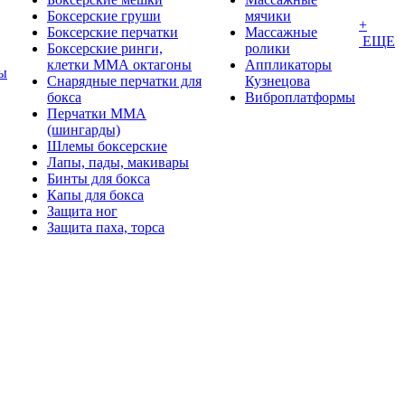
Боксерские груши
мячики
+
Боксерские перчатки
Массажные
ЕЩЕ
Боксерские ринги,
ролики
клетки ММА октагоны
Аппликаторы
ы
Снарядные перчатки для
Кузнецова
бокса
Виброплатформы
Перчатки MMA
(шингарды)
Шлемы боксерские
Лапы, пады, макивары
Бинты для бокса
Капы для бокса
Защита ног
Защита паха, торса