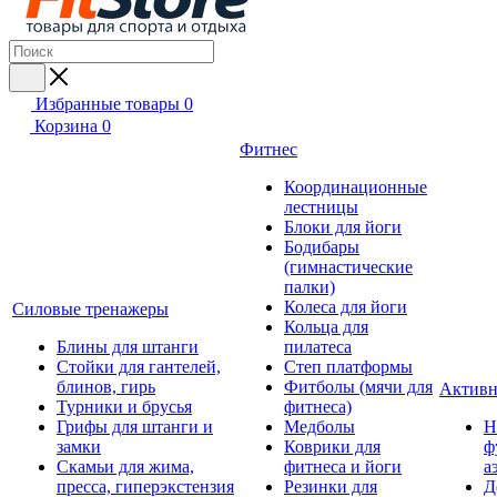
Избранные товары
0
Корзина
0
Фитнес
Координационные
лестницы
Блоки для йоги
Бодибары
(гимнастические
палки)
Колеса для йоги
Силовые тренажеры
Кольца для
Блины для штанги
пилатеса
Стойки для гантелей,
Степ платформы
блинов, гирь
Фитболы (мячи для
Активн
Турники и брусья
фитнеса)
Грифы для штанги и
Медболы
Н
замки
Коврики для
ф
Скамьи для жима,
фитнеса и йоги
а
пресса, гиперэкстензия
Резинки для
Д