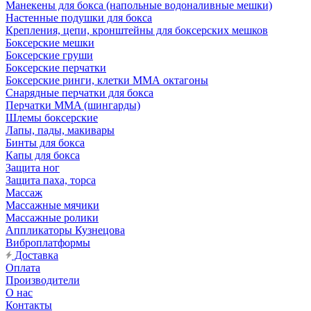
Манекены для бокса (напольные водоналивные мешки)
Настенные подушки для бокса
Крепления, цепи, кронштейны для боксерских мешков
Боксерские мешки
Боксерские груши
Боксерские перчатки
Боксерские ринги, клетки ММА октагоны
Снарядные перчатки для бокса
Перчатки MMA (шингарды)
Шлемы боксерские
Лапы, пады, макивары
Бинты для бокса
Капы для бокса
Защита ног
Защита паха, торса
Массаж
Массажные мячики
Массажные ролики
Аппликаторы Кузнецова
Виброплатформы
Доставка
Оплата
Производители
О нас
Контакты