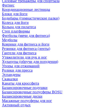
Силовые тренажеры для спортзала
Фитнес
Координационные лестницы
Блоки для йоги
Бодибары (гимнастические палки)
Колеса для йоги
Кольца для пилатеса
Степ платформы
Фитболы (мячи для фитнеса)
Медболы
Коврики для фитнеса и йоги
Резинки для фитнеса (ленты)
Гантели для фитнеса
Утяжелители для рук и ног
Хулахупы (обручи для похудения)
Упоры для отжиманий
Ролики для пресса
Эспандеры
Скакалки
Канаты для кроссфита
Балансировочные подушки
Балансировочные полусферы BOSU
Балансировочные диски
Масажные полусферы для ног
Активный отдых