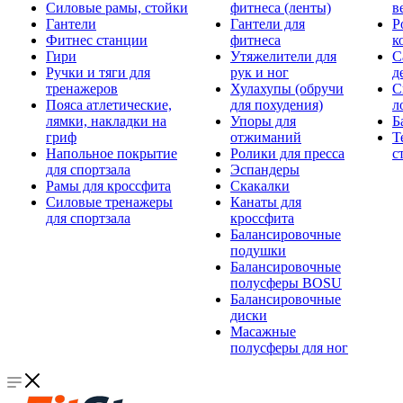
Силовые рамы, стойки
фитнеса (ленты)
в
Гантели
Гантели для
Р
Фитнес станции
фитнеса
к
Гири
Утяжелители для
С
Ручки и тяги для
рук и ног
д
тренажеров
Хулахупы (обручи
С
Пояса атлетические,
для похудения)
л
лямки, накладки на
Упоры для
Б
гриф
отжиманий
Т
Напольное покрытие
Ролики для пресса
с
для спортзала
Эспандеры
Рамы для кроссфита
Скакалки
Силовые тренажеры
Канаты для
для спортзала
кроссфита
Балансировочные
подушки
Балансировочные
полусферы BOSU
Балансировочные
диски
Масажные
полусферы для ног