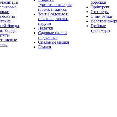
елосипеды
дорожки
туристические для
оликовые
Орбитреки
пляжа, пикника
оньки
Степперы
Зонты садовые и
амокаты
Спин байки
пляжные, тенты-
етские
Велотренажер
парусы
кейтборды,
Гребные
Палатки
онгборды
тренажеры
Садовые качели
атуты
подвесные
еннисные
Спальные мешки
толы
Гамаки