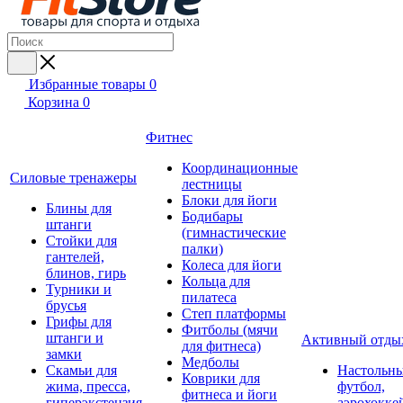
Избранные товары
0
Корзина
0
Фитнес
Координационные
Силовые тренажеры
лестницы
Блоки для йоги
Блины для
Бодибары
штанги
(гимнастические
Стойки для
палки)
гантелей,
Колеса для йоги
блинов, гирь
Кольца для
Турники и
пилатеса
брусья
Степ платформы
Грифы для
Фитболы (мячи
штанги и
Активный отды
для фитнеса)
замки
Медболы
Скамьи для
Настольн
Коврики для
жима, пресса,
футбол,
фитнеса и йоги
гиперэкстензия
аэрохокке