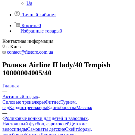
Ua
Личный кабинет
Корзина
0
Избранные товары
0
Контактная информация
г. Киев
contact@fitstore.com.ua
Ролики Airline II lady/40 Tempish
10000004005/40
Главная
—
Активный отдых
Силовые тренажеры
Фитнес
Туризм,
сад
Кардиотренажеры
Единоборства
Массаж
—
Роликовые коньки для детей и взрослых
Настольный футбол, аэрохоккей
Детские
велосипеды
Самокаты детские
Скейтборды,
лонгборды
Батуты
Теннисные столы