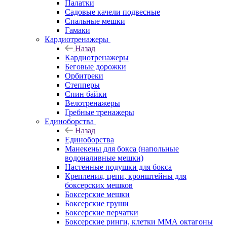
Палатки
Садовые качели подвесные
Спальные мешки
Гамаки
Кардиотренажеры
Назад
Кардиотренажеры
Беговые дорожки
Орбитреки
Степперы
Спин байки
Велотренажеры
Гребные тренажеры
Единоборства
Назад
Единоборства
Манекены для бокса (напольные
водоналивные мешки)
Настенные подушки для бокса
Крепления, цепи, кронштейны для
боксерских мешков
Боксерские мешки
Боксерские груши
Боксерские перчатки
Боксерские ринги, клетки ММА октагоны