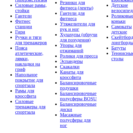
Резинки для
Силовые рамы,
Детские
фитнеса (ленты)
стойки
велосипе
Гантели для
Гантели
Роликовы
фитнеса
Фитнес
коньки
Утяжелители для
станции
Самокаты
рук и ног
Гири
детские
Хулахупы (обручи
Ручки и тяги
Скейтборд
для похудения)
для тренажеров
лонгборд
Упоры для
Пояса
Батуты
отжиманий
атлетические,
Теннисны
Ролики для пресса
лямки,
столы
Эспандеры
накладки на
Скакалки
гриф
Канаты для
Напольное
кроссфита
покрытие для
Балансировочные
спортзала
подушки
Рамы для
Балансировочные
кроссфита
полусферы BOSU
Силовые
Балансировочные
тренажеры для
диски
спортзала
Масажные
полусферы для
ног