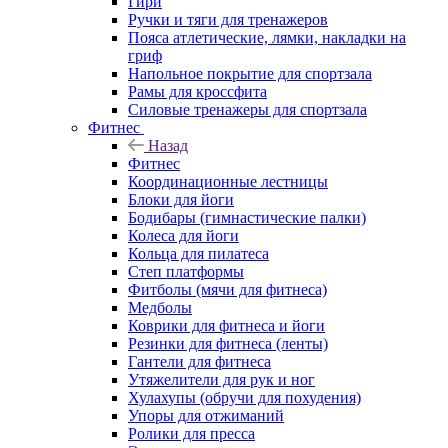
Гири
Ручки и тяги для тренажеров
Пояса атлетические, лямки, накладки на
гриф
Напольное покрытие для спортзала
Рамы для кроссфита
Силовые тренажеры для спортзала
Фитнес
Назад
Фитнес
Координационные лестницы
Блоки для йоги
Бодибары (гимнастические палки)
Колеса для йоги
Кольца для пилатеса
Степ платформы
Фитболы (мячи для фитнеса)
Медболы
Коврики для фитнеса и йоги
Резинки для фитнеса (ленты)
Гантели для фитнеса
Утяжелители для рук и ног
Хулахупы (обручи для похудения)
Упоры для отжиманий
Ролики для пресса