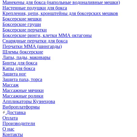
Манекены для бокса (напольные водоналивные мешки)
Настенные подушки для бокса
Крепления, цепи, кронштейны для боксерских мешков
Боксерские мешки
Боксерские груши
Боксерские перчатки
Боксерские ринги, клетки ММА октагоны
Снарядные перчатки для бокса
Перчатки MMA (шингарды)
Шлемы боксерские
Лапы, пады, макивары
Бинты для бокса
Капы для бокса
Защита ног
Защита паха, торса
Массаж
Массажные мячики
Массажные ролики
Аппликаторы Кузнецова
Виброплатформы
Доставка
Оплата
Производители
О нас
Контакты