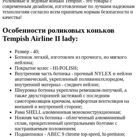
Роликовые и ледовые коньки Tempish - это товары с
современным дизайном, изготовленные по лучшим надежным
технологиям согласно всем принятым нормам безопасности и
качества!
Особенности роликовых коньков
Tempish Airline II lady:
Размер - 40;
Ботинок легкий, изготовлен из прочного, но мягкого
нейлона;
Покрытие колес - HI-POLISH;
Внутренняя часть ботинка - прочный NYLEX и нейлон
анатомический, укрепленный поливинилхлоридом,
внутренний материал - сэндвич нейлон;
Шнуровка ботинка укреплена ремешком-липучкой, а
также двухсторонней застежкой с последним
самотормозящим крючком, комфортная вентиляция на
внешней и внутренней стороне;
Рама SHELL алюминиевая моноконструкционная;
Нижняя часть ботинка - облегченный алюминиевый
сплав, прикрепленный центральными болтами с
настраиваемым положением;
Подшипники - ABEC 9 chrome top-speed, hi-pretision;