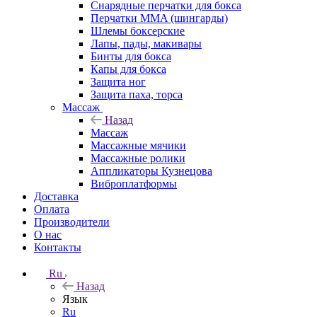
Снарядные перчатки для бокса
Перчатки MMA (шингарды)
Шлемы боксерские
Лапы, пады, макивары
Бинты для бокса
Капы для бокса
Защита ног
Защита паха, торса
Массаж
Назад
Массаж
Массажные мячики
Массажные ролики
Аппликаторы Кузнецова
Виброплатформы
Доставка
Оплата
Производители
О нас
Контакты
Ru
Назад
Язык
Ru