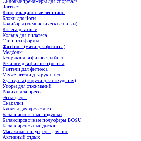
Силовые тренажеры для спортзала
Фитнес
Координационные лестницы
Блоки для йоги
Бодибары (гимнастические палки)
Колеса для йоги
Кольца для пилатеса
Степ платформы
Фитболы (мячи для фитнеса)
Медболы
Коврики для фитнеса и йоги
Резинки для фитнеса (ленты)
Гантели для фитнеса
Утяжелители для рук и ног
Хулахупы (обручи для похудения)
Упоры для отжиманий
Ролики для пресса
Эспандеры
Скакалки
Канаты для кроссфита
Балансировочные подушки
Балансировочные полусферы BOSU
Балансировочные диски
Масажные полусферы для ног
Активный отдых