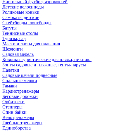
Настольный футбол, аэрохоккей
Детские велосипеды
Роликовые коньки
Самокаты детские
Скейтборды, лонгборды
Батуты
Теннисные столы
Туризм, сад
Маски и ласты для плавания
Шезлонги
Садовая мебель
Коврики туристические для пляжа, пикника
Зонты садовые и пляжные, тенты-парусы
Палатки
Садовые качели подвесные
Спальные мешки
Гамаки
Кардиотренажеры
Беговые дорожки
Орбитреки
Степперы
Спин байки
Велотренажеры
Гребные тренажеры
Единоборства