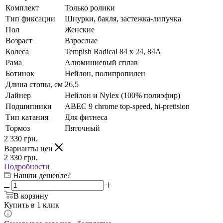
Комплект
Только ролики
Тип фиксации
Шнурки, бакля, застежка-липучка
Пол
Женские
Возраст
Взрослые
Колеса
Tempish Radical 84 x 24, 84A
Рама
Алюминиевый сплав
Ботинок
Нейлон, полипропилен
Длина стопы, см
26,5
Лайнер
Нейлон и Nylex (100% полиэфир)
Подшипники
ABEC 9 chrome top-speed, hi-pretision
Тип катания
Для фитнеса
Тормоз
Пяточный
2 330
грн.
Варианты цен
2 330
грн.
Подробности
Нашли дешевле?
В корзину
Купить в 1 клик