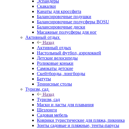
Эспандеры
Скакалки
Канаты для кроссфита
Балансировочные подушки
Балансировочные полусферы BOSU
Балансировочные диски
Масажные полусферы для ног
Активный отдых
Назад
Активный отдых
Настольный футбол, аэрохоккей
Детские велосипеды
Роликовые коньки
Самокаты детские
Скейтборды, лонгборды
Батуты
Теннисные столы
Туризм, сад
Назад
Туризм, сад
Маски и ласты для плавания
Шезлонги
Садовая мебель
Коврики туристические для пляжа, пикника
Зонты садовые и пляжные, тенты-парусы