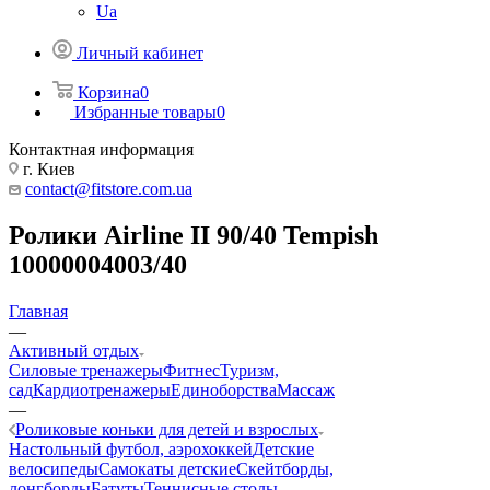
Ua
Личный кабинет
Корзина
0
Избранные товары
0
Контактная информация
г. Киев
contact@fitstore.com.ua
Ролики Airline II 90/40 Tempish
10000004003/40
Главная
—
Активный отдых
Силовые тренажеры
Фитнес
Туризм,
сад
Кардиотренажеры
Единоборства
Массаж
—
Роликовые коньки для детей и взрослых
Настольный футбол, аэрохоккей
Детские
велосипеды
Самокаты детские
Скейтборды,
лонгборды
Батуты
Теннисные столы