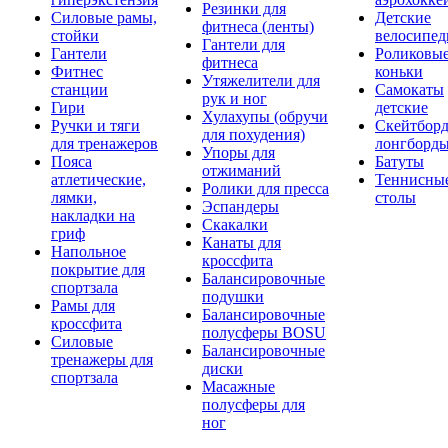
Резинки для
Силовые рамы,
Детские
фитнеса (ленты)
стойки
велосипе
Гантели для
Гантели
Роликовы
фитнеса
Фитнес
коньки
Утяжелители для
станции
Самокаты
рук и ног
Гири
детские
Хулахупы (обручи
Ручки и тяги
Скейтборд
для похудения)
для тренажеров
лонгборд
Упоры для
Пояса
Батуты
отжиманий
атлетические,
Теннисны
Ролики для пресса
лямки,
столы
Эспандеры
накладки на
Скакалки
гриф
Канаты для
Напольное
кроссфита
покрытие для
Балансировочные
спортзала
подушки
Рамы для
Балансировочные
кроссфита
полусферы BOSU
Силовые
Балансировочные
тренажеры для
диски
спортзала
Масажные
полусферы для
ног