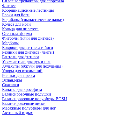
Силовые тренажеры для спортзала
Фитнес
Координационные лестницы
Блоки для йоги
Бодибары (гимнастические палки)
Колеса для йоги
Кольца для пилатеса
Степ платформы
Фитболы (мячи для фитнеса)
Медболы
Коврики для фитнеса и йоги
Резинки для фитнеса (ленты)
Гантели для фитнеса
Утяжелители для рук и ног
Хулахупы (обручи для похудения)
Упоры для отжиманий
Ролики для пресса
Эспандеры
Скакалки
Канаты для кроссфита
Балансировочные подушки
Балансировочные полусферы BOSU
Балансировочные диски
Масажные полусферы для ног
Активный отдых