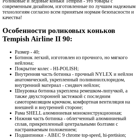
Роликовые и ледовые коньки Tempish - это товары с
современным дизайном, изготовленные по лучшим надежным
технологиям согласно всем принятым нормам безопасности и
качества!
Особенности роликовых коньков
Tempish Airline II 90:
Размер - 40;
Ботинок легкий, изготовлен из прочного, но мягкого
нейлона;
Покрытие колес - HI-POLISH;
Внутренняя часть ботинка - прочный NYLEX и нейлон
анатомический, укрепленный поливинилхлоридом,
внутренний материал - сэндвич нейлон;
Шнуровка ботинка укреплена ремешком-липучкой, а
также двухсторонней застежкой с последним
самотормозящим крючком, комфортная вентиляция на
внешней и внутренней стороне;
Рама SHELL алюминиевая моноконструкционная;
Нижняя часть ботинка - облегченный алюминиевый
сплав, прикрепленный центральными болтами с
настраиваемым положением;
Подшипники - ABEC 9 chrome top-speed, hi-pretision;