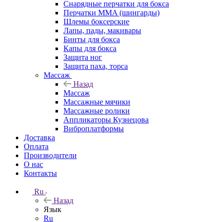
Снарядные перчатки для бокса
Перчатки MMA (шингарды)
Шлемы боксерские
Лапы, пады, макивары
Бинты для бокса
Капы для бокса
Защита ног
Защита паха, торса
Массаж
Назад
Массаж
Массажные мячики
Массажные ролики
Аппликаторы Кузнецова
Виброплатформы
Доставка
Оплата
Производители
О нас
Контакты
Ru
Назад
Язык
Ru