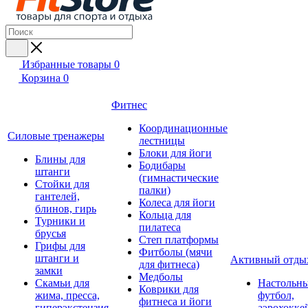
Избранные товары
0
Корзина
0
Фитнес
Координационные
Силовые тренажеры
лестницы
Блоки для йоги
Блины для
Бодибары
штанги
(гимнастические
Стойки для
палки)
гантелей,
Колеса для йоги
блинов, гирь
Кольца для
Турники и
пилатеса
брусья
Степ платформы
Грифы для
Фитболы (мячи
штанги и
Активный отды
для фитнеса)
замки
Медболы
Скамьи для
Настольн
Коврики для
жима, пресса,
футбол,
фитнеса и йоги
гиперэкстензия
аэрохокке