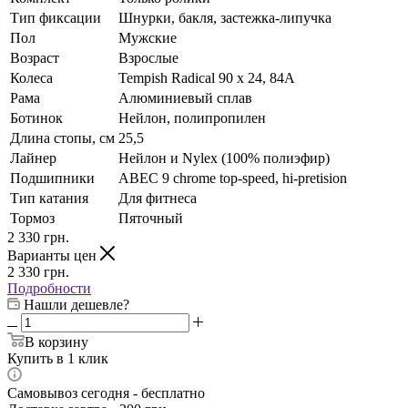
Тип фиксации
Шнурки, бакля, застежка-липучка
Пол
Мужские
Возраст
Взрослые
Колеса
Tempish Radical 90 x 24, 84A
Рама
Алюминиевый сплав
Ботинок
Нейлон, полипропилен
Длина стопы, см
25,5
Лайнер
Нейлон и Nylex (100% полиэфир)
Подшипники
ABEC 9 chrome top-speed, hi-pretision
Тип катания
Для фитнеса
Тормоз
Пяточный
2 330
грн.
Варианты цен
2 330
грн.
Подробности
Нашли дешевле?
В корзину
Купить в 1 клик
Самовывоз сегодня - бесплатно