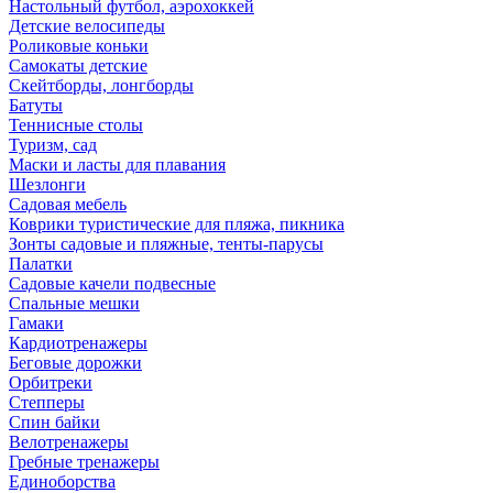
Настольный футбол, аэрохоккей
Детские велосипеды
Роликовые коньки
Самокаты детские
Скейтборды, лонгборды
Батуты
Теннисные столы
Туризм, сад
Маски и ласты для плавания
Шезлонги
Садовая мебель
Коврики туристические для пляжа, пикника
Зонты садовые и пляжные, тенты-парусы
Палатки
Садовые качели подвесные
Спальные мешки
Гамаки
Кардиотренажеры
Беговые дорожки
Орбитреки
Степперы
Спин байки
Велотренажеры
Гребные тренажеры
Единоборства