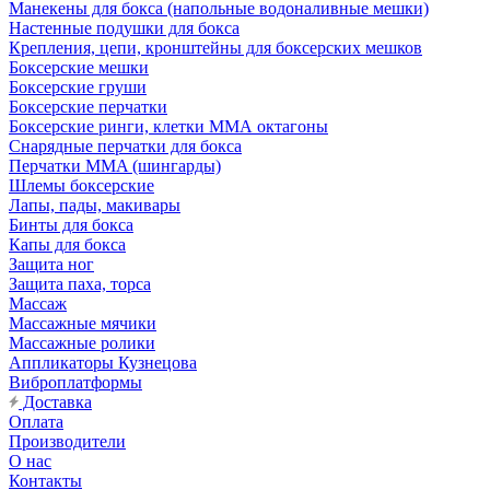
Манекены для бокса (напольные водоналивные мешки)
Настенные подушки для бокса
Крепления, цепи, кронштейны для боксерских мешков
Боксерские мешки
Боксерские груши
Боксерские перчатки
Боксерские ринги, клетки ММА октагоны
Снарядные перчатки для бокса
Перчатки MMA (шингарды)
Шлемы боксерские
Лапы, пады, макивары
Бинты для бокса
Капы для бокса
Защита ног
Защита паха, торса
Массаж
Массажные мячики
Массажные ролики
Аппликаторы Кузнецова
Виброплатформы
Доставка
Оплата
Производители
О нас
Контакты