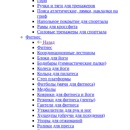
Гири
Ручки и тяги для тренажеров
Пояса атлетические, лямки, накладки на
гриф
Напольное покрытие для спортзала
Рамы для кроссфита
Силовые тренажеры для спортзала
Фитнес
Назад
Фитнес
Координационные лестницы
Блоки для йоги
Бодибары (гимнастические палки)
Колеса для йоги
Кольца для пилатеса
Степ платформы
Фитболы (мячи для фитнеса)
Медболы
Коврики для фитнеса и йоги
Резинки для фитнеса (ленты)
Гантели для фитнеса
Утяжелители для рук и ног
Хулахупы (обручи для похудения)
Упоры для отжиманий
Ролики для пресса