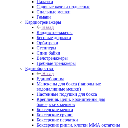
Палатки
Садовые качели подвесные
Спальные мешки
Гамаки
Кардиотренажеры
Назад
Кардиотренажеры
Беговые дорожки
Орбитреки
Степперы
Спин байки
Велотренажеры
Гребные тренажеры
Единоборства
Назад
Единоборства
Манекены для бокса (напольные
водоналивные мешки)
Настенные подушки для бокса
Крепления, цепи, кронштейны для
боксерских мешков
Боксерские мешки
Боксерские груши
Боксерские перчатки
Боксерские ринги, клетки ММА октагоны