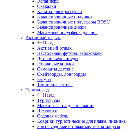
Эспандеры
Скакалки
Канаты для кроссфита
Балансировочные подушки
Балансировочные полусферы BOSU
Балансировочные диски
Масажные полусферы для ног
Активный отдых
Назад
Активный отдых
Настольный футбол, аэрохоккей
Детские велосипеды
Роликовые коньки
Самокаты детские
Скейтборды, лонгборды
Батуты
Теннисные столы
Туризм, сад
Назад
Туризм, сад
Маски и ласты для плавания
Шезлонги
Садовая мебель
Коврики туристические для пляжа, пикника
Зонты садовые и пляжные, тенты-парусы