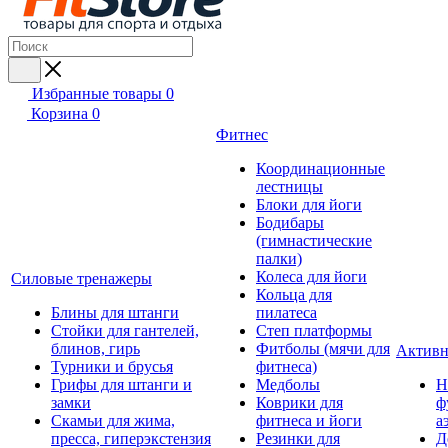
Избранные товары
0
Корзина
0
Фитнес
Координационные
лестницы
Блоки для йоги
Бодибары
(гимнастические
палки)
Колеса для йоги
Силовые тренажеры
Кольца для
Блины для штанги
пилатеса
Стойки для гантелей,
Степ платформы
блинов, гирь
Фитболы (мячи для
Активн
Турники и брусья
фитнеса)
Грифы для штанги и
Медболы
Н
замки
Коврики для
ф
Скамьи для жима,
фитнеса и йоги
а
пресса, гиперэкстензия
Резинки для
Д