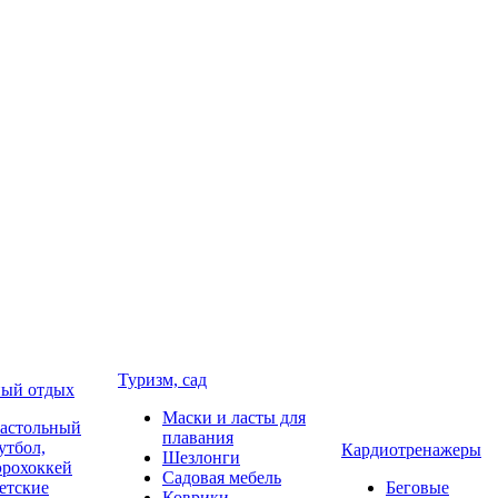
Туризм, сад
ый отдых
Маски и ласты для
астольный
плавания
утбол,
Кардиотренажеры
Шезлонги
эрохоккей
Садовая мебель
етские
Беговые
Коврики