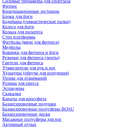
Силовые тренажеры для спортзала
Фитнес
Координационные лестницы
Блоки для йоги
Бодибары (гимнастические палки)
Колеса для йоги
Кольца для пилатеса
Степ платформы
Фитболы (мячи для фитнеса)
Медболы
Коврики для фитнеса и йоги
Резинки для фитнеса (ленты)
Гантели для фитнеса
Утяжелители для рук и ног
Хулахупы (обручи для похудения)
Упоры для отжиманий
Ролики для пресса
Эспандеры
Скакалки
Канаты для кроссфита
Балансировочные подушки
Балансировочные полусферы BOSU
Балансировочные диски
Масажные полусферы для ног
Активный отдых