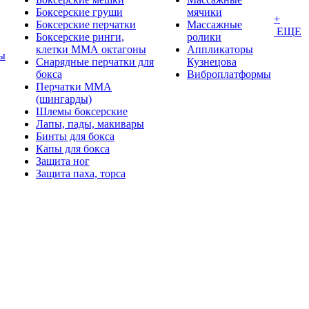
Боксерские груши
мячики
+
Боксерские перчатки
Массажные
ЕЩЕ
Боксерские ринги,
ролики
клетки ММА октагоны
Аппликаторы
ы
Снарядные перчатки для
Кузнецова
бокса
Виброплатформы
Перчатки MMA
(шингарды)
Шлемы боксерские
Лапы, пады, макивары
Бинты для бокса
Капы для бокса
Защита ног
Защита паха, торса