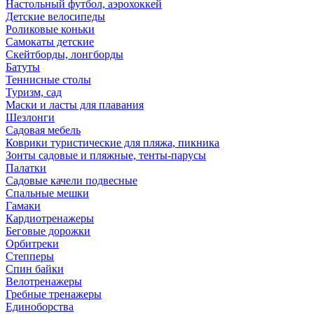
Настольный футбол, аэрохоккей
Детские велосипеды
Роликовые коньки
Самокаты детские
Скейтборды, лонгборды
Батуты
Теннисные столы
Туризм, сад
Маски и ласты для плавания
Шезлонги
Садовая мебель
Коврики туристические для пляжа, пикника
Зонты садовые и пляжные, тенты-парусы
Палатки
Садовые качели подвесные
Спальные мешки
Гамаки
Кардиотренажеры
Беговые дорожки
Орбитреки
Степперы
Спин байки
Велотренажеры
Гребные тренажеры
Единоборства