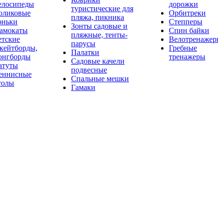
елосипеды
дорожки
туристические для
оликовые
Орбитреки
пляжа, пикника
оньки
Степперы
Зонты садовые и
амокаты
Спин байки
пляжные, тенты-
етские
Велотренажер
парусы
кейтборды,
Гребные
Палатки
онгборды
тренажеры
Садовые качели
атуты
подвесные
еннисные
Спальные мешки
толы
Гамаки