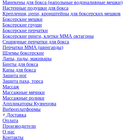
Манекены для бокса (напольные водоналивные мешки)
Настенные подушки для бокса
Крепления, цепи, кронштейны для боксерских мешков
Боксерские мешки
Боксерские груши
Боксерские перчатки
Боксерские ринги, клетки ММА октагоны
Снарядные перчатки для бокса
Перчатки MMA (шингарды)
Шлемы боксерские
Лапы, пады, макивары
Бинты для бокса
Капы для бокса
Защита ног
Защита паха, торса
Массаж
Массажные мячики
Массажные ролики
Аппликаторы Кузнецова
Виброплатформы
Доставка
Оплата
Производители
О нас
Контакты