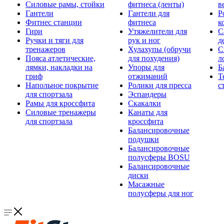
Силовые рамы, стойки
фитнеса (ленты)
в
Гантели
Гантели для
Р
Фитнес станции
фитнеса
к
Гири
Утяжелители для
С
Ручки и тяги для
рук и ног
д
тренажеров
Хулахупы (обручи
С
Пояса атлетические,
для похудения)
л
лямки, накладки на
Упоры для
Б
гриф
отжиманий
Т
Напольное покрытие
Ролики для пресса
с
для спортзала
Эспандеры
Рамы для кроссфита
Скакалки
Силовые тренажеры
Канаты для
для спортзала
кроссфита
Балансировочные
подушки
Балансировочные
полусферы BOSU
Балансировочные
диски
Масажные
полусферы для ног