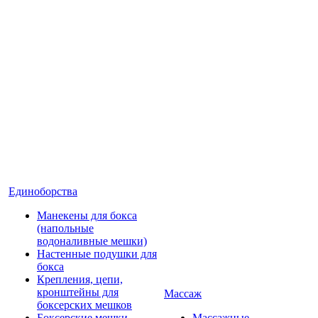
Единоборства
Манекены для бокса
(напольные
водоналивные мешки)
Настенные подушки для
бокса
Крепления, цепи,
кронштейны для
Массаж
боксерских мешков
Боксерские мешки
Массажные