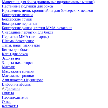
Манекены для бокса (напольные водоналивные мешки)
Настенные подушки для бокса
Крепления, цепи, кронштейны для боксерских мешков
Боксерские мешки
Боксерские груши
Боксерские перчатки
Боксерские ринги, клетки ММА октагоны
Снарядные перчатки для бокса
Перчатки MMA (шингарды)
Шлемы боксерские
Лапы, пады, макивары
Бинты для бокса
Капы для бокса
Защита ног
Защита паха, торса
Массаж
Массажные мячики
Массажные ролики
Аппликаторы Кузнецова
Виброплатформы
Доставка
Оплата
Производители
О нас
Контакты