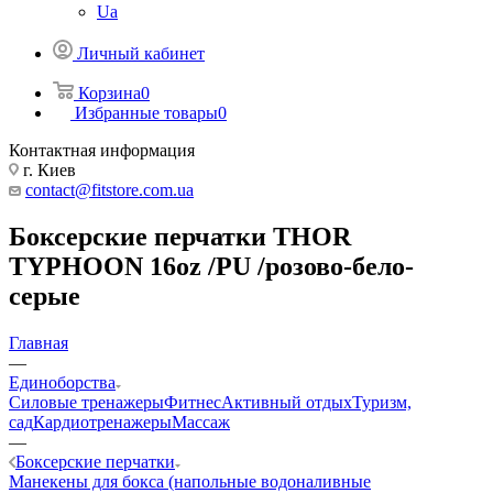
Ua
Личный кабинет
Корзина
0
Избранные товары
0
Контактная информация
г. Киев
contact@fitstore.com.ua
Боксерские перчатки THOR
TYPHOON 16oz /PU /розово-бело-
серые
Главная
—
Единоборства
Силовые тренажеры
Фитнес
Активный отдых
Туризм,
сад
Кардиотренажеры
Массаж
—
Боксерские перчатки
Манекены для бокса (напольные водоналивные