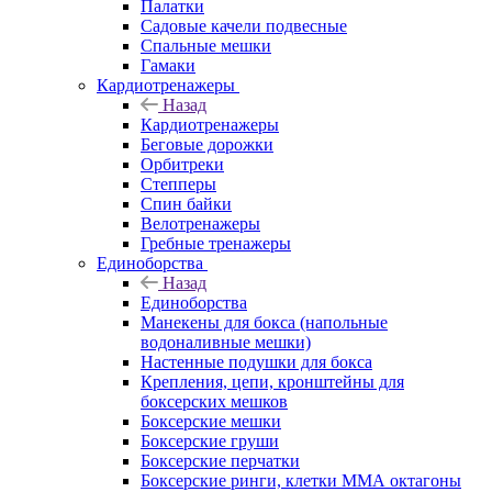
Палатки
Садовые качели подвесные
Спальные мешки
Гамаки
Кардиотренажеры
Назад
Кардиотренажеры
Беговые дорожки
Орбитреки
Степперы
Спин байки
Велотренажеры
Гребные тренажеры
Единоборства
Назад
Единоборства
Манекены для бокса (напольные
водоналивные мешки)
Настенные подушки для бокса
Крепления, цепи, кронштейны для
боксерских мешков
Боксерские мешки
Боксерские груши
Боксерские перчатки
Боксерские ринги, клетки ММА октагоны