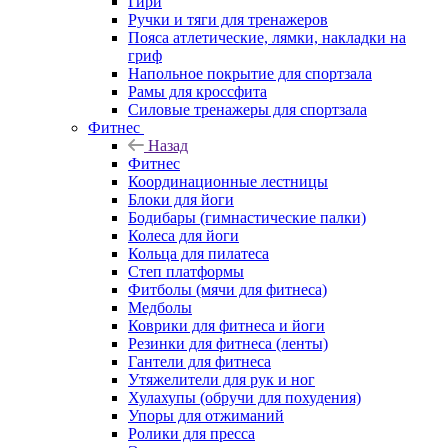
Гири
Ручки и тяги для тренажеров
Пояса атлетические, лямки, накладки на
гриф
Напольное покрытие для спортзала
Рамы для кроссфита
Силовые тренажеры для спортзала
Фитнес
Назад
Фитнес
Координационные лестницы
Блоки для йоги
Бодибары (гимнастические палки)
Колеса для йоги
Кольца для пилатеса
Степ платформы
Фитболы (мячи для фитнеса)
Медболы
Коврики для фитнеса и йоги
Резинки для фитнеса (ленты)
Гантели для фитнеса
Утяжелители для рук и ног
Хулахупы (обручи для похудения)
Упоры для отжиманий
Ролики для пресса