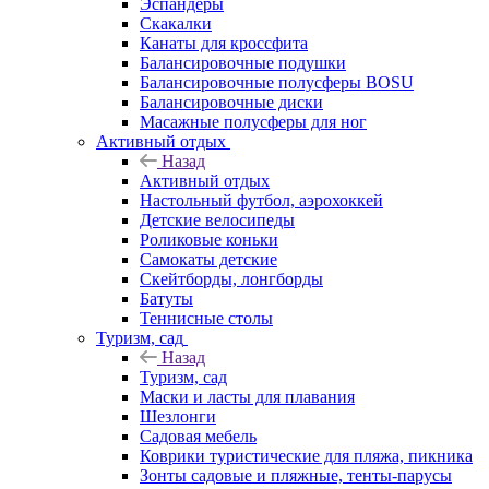
Эспандеры
Скакалки
Канаты для кроссфита
Балансировочные подушки
Балансировочные полусферы BOSU
Балансировочные диски
Масажные полусферы для ног
Активный отдых
Назад
Активный отдых
Настольный футбол, аэрохоккей
Детские велосипеды
Роликовые коньки
Самокаты детские
Скейтборды, лонгборды
Батуты
Теннисные столы
Туризм, сад
Назад
Туризм, сад
Маски и ласты для плавания
Шезлонги
Садовая мебель
Коврики туристические для пляжа, пикника
Зонты садовые и пляжные, тенты-парусы