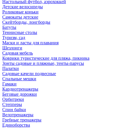
Настольный футбол, аэрохоккей
Детские велосипеды
Роликовые коньки
Самокаты детские
Скейтборды, лонгборды
Батуты
Теннисные столы
Туризм, сад
Маски и ласты для плавания
Шезлонги
Садовая мебель
Коврики туристические для пляжа, пикника
Зонты садовые и пляжные, тенты-парусы
Палатки
Садовые качели подвесные
Спальные мешки
Гамаки
Кардиотренажеры
Беговые дорожки
Орбитреки
Степперы
Спин байки
Велотренажеры
Гребные тренажеры
Единоборства