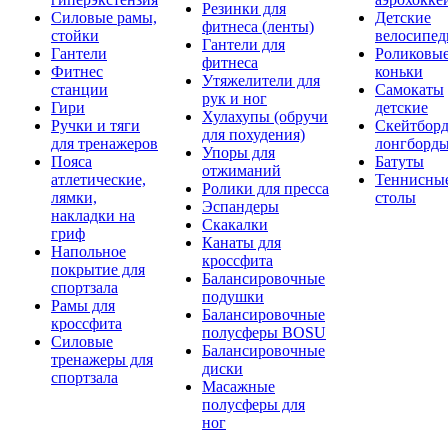
Резинки для
Силовые рамы,
Детские
фитнеса (ленты)
стойки
велосипе
Гантели для
Гантели
Роликовы
фитнеса
Фитнес
коньки
Утяжелители для
станции
Самокаты
рук и ног
Гири
детские
Хулахупы (обручи
Ручки и тяги
Скейтборд
для похудения)
для тренажеров
лонгборд
Упоры для
Пояса
Батуты
отжиманий
атлетические,
Теннисны
Ролики для пресса
лямки,
столы
Эспандеры
накладки на
Скакалки
гриф
Канаты для
Напольное
кроссфита
покрытие для
Балансировочные
спортзала
подушки
Рамы для
Балансировочные
кроссфита
полусферы BOSU
Силовые
Балансировочные
тренажеры для
диски
спортзала
Масажные
полусферы для
ног