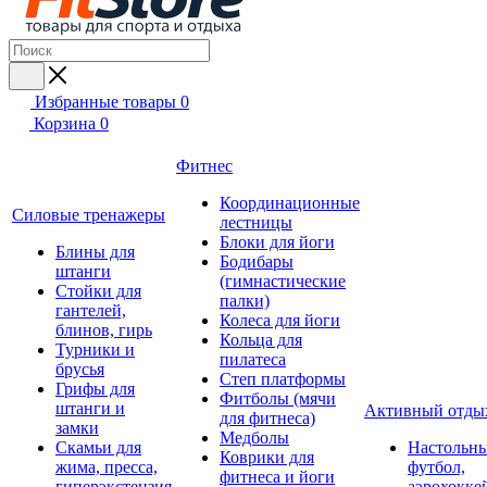
Избранные товары
0
Корзина
0
Фитнес
Координационные
Силовые тренажеры
лестницы
Блоки для йоги
Блины для
Бодибары
штанги
(гимнастические
Стойки для
палки)
гантелей,
Колеса для йоги
блинов, гирь
Кольца для
Турники и
пилатеса
брусья
Степ платформы
Грифы для
Фитболы (мячи
штанги и
Активный отды
для фитнеса)
замки
Медболы
Скамьи для
Настольн
Коврики для
жима, пресса,
футбол,
фитнеса и йоги
гиперэкстензия
аэрохокке