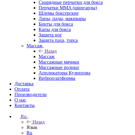
Снарядные перчатки для бокса
Перчатки MMA (шингарды)
Шлемы боксерские
Лапы, пады, макивары
Бинты для бокса
Капы для бокса
Защита ног
Защита паха, торса
Массаж
Назад
Массаж
Массажные мячики
Массажные ролики
Аппликаторы Кузнецова
Виброплатформы
Доставка
Оплата
Производители
О нас
Контакты
Ru
Назад
Язык
Ru