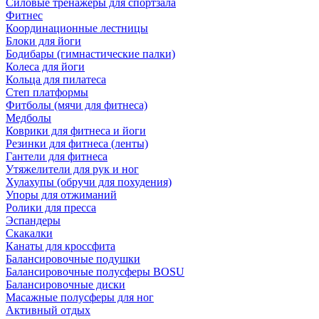
Силовые тренажеры для спортзала
Фитнес
Координационные лестницы
Блоки для йоги
Бодибары (гимнастические палки)
Колеса для йоги
Кольца для пилатеса
Степ платформы
Фитболы (мячи для фитнеса)
Медболы
Коврики для фитнеса и йоги
Резинки для фитнеса (ленты)
Гантели для фитнеса
Утяжелители для рук и ног
Хулахупы (обручи для похудения)
Упоры для отжиманий
Ролики для пресса
Эспандеры
Скакалки
Канаты для кроссфита
Балансировочные подушки
Балансировочные полусферы BOSU
Балансировочные диски
Масажные полусферы для ног
Активный отдых