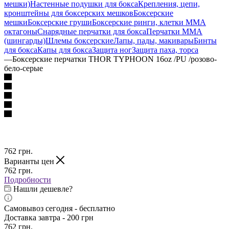
мешки)
Настенные подушки для бокса
Крепления, цепи,
кронштейны для боксерских мешков
Боксерские
мешки
Боксерские груши
Боксерские ринги, клетки ММА
октагоны
Снарядные перчатки для бокса
Перчатки MMA
(шингарды)
Шлемы боксерские
Лапы, пады, макивары
Бинты
для бокса
Капы для бокса
Защита ног
Защита паха, торса
—
Боксерские перчатки THOR TYPHOON 16oz /PU /розово-
бело-серые
762
грн.
Варианты цен
762
грн.
Подробности
Нашли дешевле?
Самовывоз сегодня - бесплатно
Доставка завтра - 200 грн
762
грн.