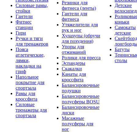
Резинки для
Силовые рамы,
Детские
фитнеса (ленты)
стойки
велосипе
Гантели для
Гантели
Роликовы
фитнеса
Фитнес
коньки
Утяжелители для
станции
Самокаты
рук и ног
Гири
детские
Хулахупы (обручи
Ручки и тяги
Скейтборд
для похудения)
для тренажеров
лонгборд
Упоры для
Пояса
Батуты
отжиманий
атлетические,
Теннисны
Ролики для пресса
лямки,
столы
Эспандеры
накладки на
Скакалки
гриф
Канаты для
Напольное
кроссфита
покрытие для
Балансировочные
спортзала
подушки
Рамы для
Балансировочные
кроссфита
полусферы BOSU
Силовые
Балансировочные
тренажеры для
диски
спортзала
Масажные
полусферы для
ног