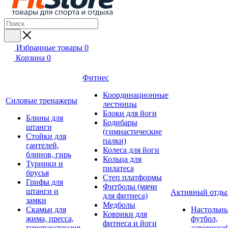
Избранные товары
0
Корзина
0
Фитнес
Координационные
Силовые тренажеры
лестницы
Блоки для йоги
Блины для
Бодибары
штанги
(гимнастические
Стойки для
палки)
гантелей,
Колеса для йоги
блинов, гирь
Кольца для
Турники и
пилатеса
брусья
Степ платформы
Грифы для
Фитболы (мячи
штанги и
Активный отды
для фитнеса)
замки
Медболы
Скамьи для
Настольн
Коврики для
жима, пресса,
футбол,
фитнеса и йоги
гиперэкстензия
аэрохокке