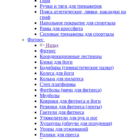
Гири
Ручки и тяги для тренажеров
Пояса атлетические, лямки, накладки на
гриф
Напольное покрытие для спортзала
Рамы для кроссфита
Силовые тренажеры для спортзала
Фитнес
Назад
Фитнес
Координационные лестницы
Блоки для йоги
Бодибары (гимнастические палки)
Колеса для йоги
Кольца для пилатеса
Степ платформы
Фитболы (мячи для фитнеса)
Медболы
Коврики для фитнеса и йоги
Резинки для фитнеса (ленты)
Гантели для фитнеса
Утяжелители для рук и ног
Хулахупы (обручи для похудения)
Упоры для отжиманий
Ролики для пресса