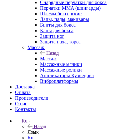
Снарядные перчатки для бокса
Перчатки MMA (шингарды)
Шлемы боксерские
Лапы, пады, макивары
Бинты для бокса
Капы для бокса
Защита ног
Защита паха, торса
Массаж
Назад
Массаж
Массажные мячики
Массажные ролики
Аппликаторы Кузнецова
Виброплатформы
Доставка
Оплата
Производители
О нас
Контакты
Ru
Назад
Язык
Ru