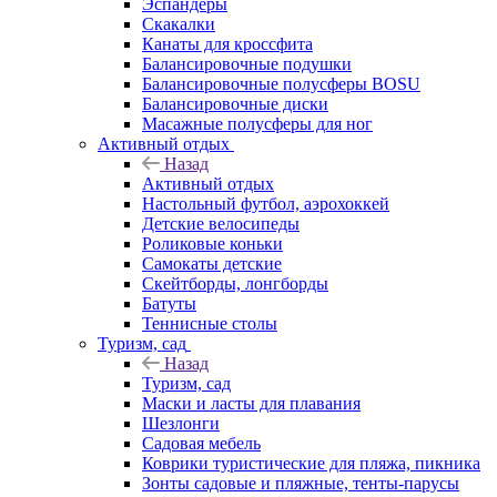
Эспандеры
Скакалки
Канаты для кроссфита
Балансировочные подушки
Балансировочные полусферы BOSU
Балансировочные диски
Масажные полусферы для ног
Активный отдых
Назад
Активный отдых
Настольный футбол, аэрохоккей
Детские велосипеды
Роликовые коньки
Самокаты детские
Скейтборды, лонгборды
Батуты
Теннисные столы
Туризм, сад
Назад
Туризм, сад
Маски и ласты для плавания
Шезлонги
Садовая мебель
Коврики туристические для пляжа, пикника
Зонты садовые и пляжные, тенты-парусы