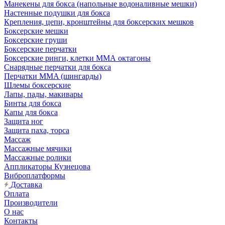
Манекены для бокса (напольные водоналивные мешки)
Настенные подушки для бокса
Крепления, цепи, кронштейны для боксерских мешков
Боксерские мешки
Боксерские груши
Боксерские перчатки
Боксерские ринги, клетки ММА октагоны
Снарядные перчатки для бокса
Перчатки MMA (шингарды)
Шлемы боксерские
Лапы, пады, макивары
Бинты для бокса
Капы для бокса
Защита ног
Защита паха, торса
Массаж
Массажные мячики
Массажные ролики
Аппликаторы Кузнецова
Виброплатформы
Доставка
Оплата
Производители
О нас
Контакты