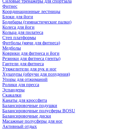
Силовые тренажеры для спортзала
Фитнес
Координационные лестницы
Блоки для йоги
Бодибары (гимнастические палки)
Колеса для йоги
Кольца для пилатеса
Степ платформы
Фитболы (мячи для фитнеса)
Медболы
Коврики для фитнеса и йоги
Резинки для фитнеса (ленты)
Гантели для фитнеса
Утяжелители для рук и ног
Хулахупы (обручи для похудения)
Упоры для отжиманий
Ролики для пресса
Эспандеры
Скакалки
Канаты для кроссфита
Балансировочные подушки
Балансировочные полусферы BOSU
Балансировочные диски
Масажные полусферы для ног
Активный отдых