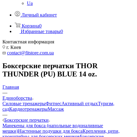
Ua
Личный кабинет
Корзина
0
Избранные товары
0
Контактная информация
г. Киев
contact@fitstore.com.ua
Боксерские перчатки THOR
THUNDER (PU) BLUE 14 oz.
Главная
—
Единоборства
Силовые тренажеры
Фитнес
Активный отдых
Туризм,
сад
Кардиотренажеры
Массаж
—
Боксерские перчатки
Манекены для бокса (напольные водоналивные
мешки)
Настенные подушки для бокса
Крепления, цепи,
кронштейны для боксерских мешков
Боксерские