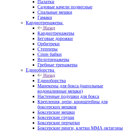
Палатки
Садовые качели подвесные
Спальные мешки
Гамаки
Кардиотренажеры
Назад
Кардиотренажеры
Беговые дорожки
Орбитреки
Степперы
Спин байки
Велотренажеры
Гребные тренажеры
Единоборства
Назад
Единоборства
Манекены для бокса (напольные
водоналивные мешки)
Настенные подушки для бокса
Крепления, цепи, кронштейны для
боксерских мешков
Боксерские мешки
Боксерские груши
Боксерские перчатки
Боксерские ринги, клетки ММА октагоны