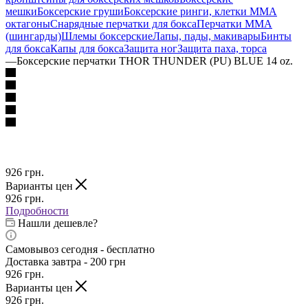
мешки
Боксерские груши
Боксерские ринги, клетки ММА
октагоны
Снарядные перчатки для бокса
Перчатки MMA
(шингарды)
Шлемы боксерские
Лапы, пады, макивары
Бинты
для бокса
Капы для бокса
Защита ног
Защита паха, торса
—
Боксерские перчатки THOR THUNDER (PU) BLUE 14 oz.
926
грн.
Варианты цен
926
грн.
Подробности
Нашли дешевле?
Самовывоз сегодня - бесплатно
Доставка завтра - 200 грн
926
грн.
Варианты цен
926
грн.