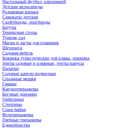
Настольный футбол, аэрохоккей
Детские велосипеды
Роликовые коньки
Самокаты детские
Скейтборды, лонгборды
Батуты
Теннисные столы
Туризм, сад
Маски и ласты для плавания
Шезлонги
Садовая мебель
Коврики туристические для пляжа, пикника
Зонты садовые и пляжные, тенты-парусы
Палатки
Садовые качели подвесные
Спальные мешки
Гамаки
Кардиотренажеры
Беговые дорожки
Орбитреки
Степперы
Спин байки
Велотренажеры
Гребные тренажеры
Единоборства