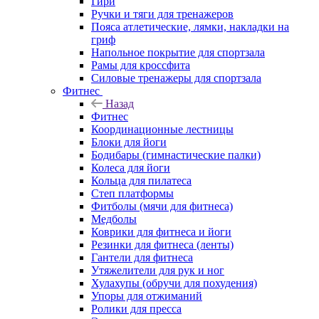
Гири
Ручки и тяги для тренажеров
Пояса атлетические, лямки, накладки на
гриф
Напольное покрытие для спортзала
Рамы для кроссфита
Силовые тренажеры для спортзала
Фитнес
Назад
Фитнес
Координационные лестницы
Блоки для йоги
Бодибары (гимнастические палки)
Колеса для йоги
Кольца для пилатеса
Степ платформы
Фитболы (мячи для фитнеса)
Медболы
Коврики для фитнеса и йоги
Резинки для фитнеса (ленты)
Гантели для фитнеса
Утяжелители для рук и ног
Хулахупы (обручи для похудения)
Упоры для отжиманий
Ролики для пресса