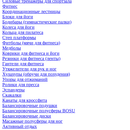
Силовые тренажеры для спортзала
Фитнес
Координационные лестницы
Блоки для йоги
Бодибары (гимнастические палки)
Колеса для йоги
Кольца для пилатеса
Степ платформы
Фитболы (мячи для фитнеса)
Медболы
Коврики для фитнеса и йоги
Резинки для фитнеса (ленты)
Гантели для фитнеса
Утяжелители для рук и ног
Хулахупы (обручи для похудения)
Упоры для отжиманий
Ролики для пресса
Эспандеры
Скакалки
Канаты для кроссфита
Балансировочные подушки
Балансировочные полусферы BOSU
Балансировочные диски
Масажные полусферы для ног
Активный отдых