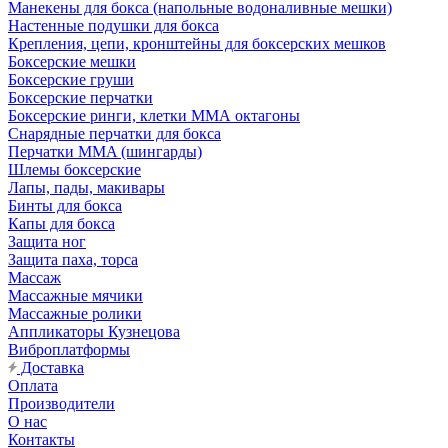
Манекены для бокса (напольные водоналивные мешки)
Настенные подушки для бокса
Крепления, цепи, кронштейны для боксерских мешков
Боксерские мешки
Боксерские груши
Боксерские перчатки
Боксерские ринги, клетки ММА октагоны
Снарядные перчатки для бокса
Перчатки MMA (шингарды)
Шлемы боксерские
Лапы, пады, макивары
Бинты для бокса
Капы для бокса
Защита ног
Защита паха, торса
Массаж
Массажные мячики
Массажные ролики
Аппликаторы Кузнецова
Виброплатформы
Доставка
Оплата
Производители
О нас
Контакты