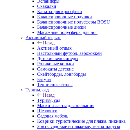
Эспандеры
Скакалки
Канаты для кроссфита
Балансировочные подушки
Балансировочные полусферы BOSU
Балансировочные диски
Масажные полусферы для ног
Активный отдых
Назад
Активный отдых
Настольный футбол, аэрохоккей
Детские велосипеды
Роликовые коньки
Самокаты детские
Скейтборды, лонгборды
Батуты
Теннисные столы
Туризм, сад
Назад
Туризм, сад
Маски и ласты для плавания
Шезлонги
Садовая мебель
Коврики туристические для пляжа, пикника
Зонты садовые и пляжные, тенты-парусы