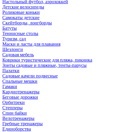
Настольный футбол, аэрохоккей
Детские велосипеды
Роликовые коньки
Самокаты детские
Скейтборды, лонгборды
Батуты
Теннисные столы
Туризм, сад
Маски и ласты для плавания
Шезлонги
Садовая мебель
Коврики туристические для пляжа, пикника
Зонты садовые и пляжные, тенты-парусы
Палатки
Садовые качели подвесные
Спальные мешки
Гамаки
Кардиотренажеры
Беговые дорожки
Орбитреки
Степперы
Спин байки
Велотренажеры
Гребные тренажеры
Единоборства