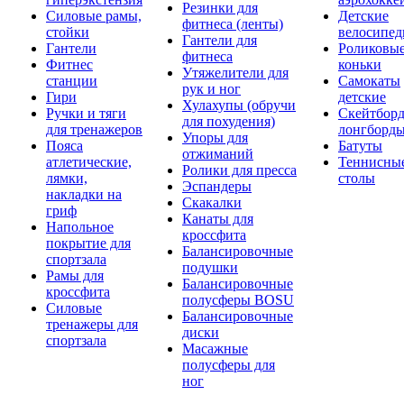
Резинки для
Силовые рамы,
Детские
фитнеса (ленты)
стойки
велосипе
Гантели для
Гантели
Роликовы
фитнеса
Фитнес
коньки
Утяжелители для
станции
Самокаты
рук и ног
Гири
детские
Хулахупы (обручи
Ручки и тяги
Скейтборд
для похудения)
для тренажеров
лонгборд
Упоры для
Пояса
Батуты
отжиманий
атлетические,
Теннисны
Ролики для пресса
лямки,
столы
Эспандеры
накладки на
Скакалки
гриф
Канаты для
Напольное
кроссфита
покрытие для
Балансировочные
спортзала
подушки
Рамы для
Балансировочные
кроссфита
полусферы BOSU
Силовые
Балансировочные
тренажеры для
диски
спортзала
Масажные
полусферы для
ног