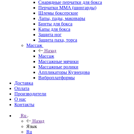
Снарядные перчатки для бокса
Перчатки MMA (шингарды)
Шлемы боксерские
Лапы, пады, макивары
Бинты для бокса
Капы для бокса
Защита ног
Защита паха, торса
Массаж
Назад
Массаж
Массажные мячики
Массажные ролики
Аппликаторы Кузнецова
Виброплатформы
Доставка
Оплата
Производители
О нас
Контакты
Ru
Назад
Язык
Ru