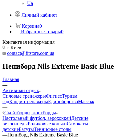
Ua
Личный кабинет
Корзина
0
Избранные товары
0
Контактная информация
г. Киев
contact@fitstore.com.ua
Пениборд Nils Extreme Basic Blue
Главная
—
Активный отдых
Силовые тренажеры
Фитнес
Туризм,
сад
Кардиотренажеры
Единоборства
Массаж
—
Скейтборды, лонгборды
Настольный футбол, аэрохоккей
Детские
велосипеды
Роликовые коньки
Самокаты
детские
Батуты
Теннисные столы
—
Пениборд Nils Extreme Basic Blue