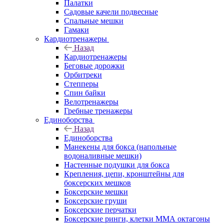
Палатки
Садовые качели подвесные
Спальные мешки
Гамаки
Кардиотренажеры
Назад
Кардиотренажеры
Беговые дорожки
Орбитреки
Степперы
Спин байки
Велотренажеры
Гребные тренажеры
Единоборства
Назад
Единоборства
Манекены для бокса (напольные
водоналивные мешки)
Настенные подушки для бокса
Крепления, цепи, кронштейны для
боксерских мешков
Боксерские мешки
Боксерские груши
Боксерские перчатки
Боксерские ринги, клетки ММА октагоны