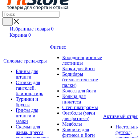
Избранные товары
0
Корзина
0
Фитнес
Координационные
Силовые тренажеры
лестницы
Блоки для йоги
Блины для
Бодибары
штанги
(гимнастические
Стойки для
палки)
гантелей,
Колеса для йоги
блинов, гирь
Кольца для
Турники и
пилатеса
брусья
Степ платформы
Грифы для
Фитболы (мячи
штанги и
Активный отды
для фитнеса)
замки
Медболы
Скамьи для
Настольн
Коврики для
жима, пресса,
футбол,
фитнеса и йоги
гиперэкстензия
аэрохокке