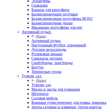
Эспандеры
Скакалки
Канаты для кроссфита
Балансировочные подушки
Балансировочные полусферы BOSU
Балансировочные диски
Масажные полусферы для ног
Активный отдых
Назад
Активный отдых
Настольный футбол, аэрохоккей
Детские велосипеды
Роликовые коньки
Самокаты детские
Скейтборды, лонгборды
Батуты
Теннисные столы
Туризм, сад
Назад
Туризм, сад
Маски и ласты для плавания
Шезлонги
Садовая мебель
Коврики туристические для пляжа, пикника
Зонты садовые и пляжные, тенты-парусы