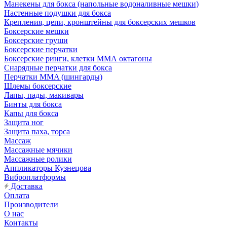
Манекены для бокса (напольные водоналивные мешки)
Настенные подушки для бокса
Крепления, цепи, кронштейны для боксерских мешков
Боксерские мешки
Боксерские груши
Боксерские перчатки
Боксерские ринги, клетки ММА октагоны
Снарядные перчатки для бокса
Перчатки MMA (шингарды)
Шлемы боксерские
Лапы, пады, макивары
Бинты для бокса
Капы для бокса
Защита ног
Защита паха, торса
Массаж
Массажные мячики
Массажные ролики
Аппликаторы Кузнецова
Виброплатформы
Доставка
Оплата
Производители
О нас
Контакты