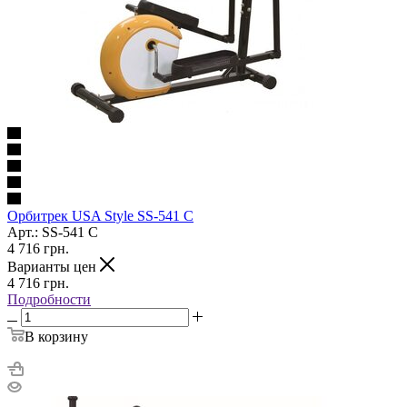
Орбитрек USA Style SS-541 С
Арт.: SS-541 С
4 716
грн.
Варианты цен
4 716
грн.
Подробности
В корзину