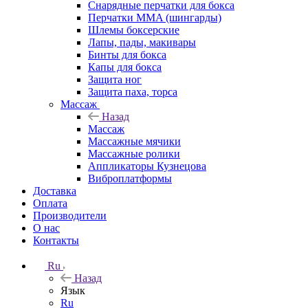
Снарядные перчатки для бокса
Перчатки MMA (шингарды)
Шлемы боксерские
Лапы, пады, макивары
Бинты для бокса
Капы для бокса
Защита ног
Защита паха, торса
Массаж
Назад
Массаж
Массажные мячики
Массажные ролики
Аппликаторы Кузнецова
Виброплатформы
Доставка
Оплата
Производители
О нас
Контакты
Ru
Назад
Язык
Ru