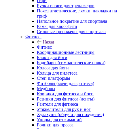
Гири
Ручки и тяги для тренажеров
Пояса атлетические, лямки, накладки на
гриф
Напольное покрытие для спортзала
Рамы для кроссфита
Силовые тренажеры для спортзала
Фитнес
Назад
Фитнес
Координационные лестницы
Блоки для йоги
Бодибары (гимнастические палки)
Колеса для йоги
Кольца для пилатеса
Степ платформы
Фитболы (мячи для фитнеса)
Медболы
Коврики для фитнеса и йоги
Резинки для фитнеса (ленты)
Гантели для фитнеса
Утяжелители для рук и ног
Хулахупы (обручи для похудения)
Упоры для отжиманий
Ролики для пресса