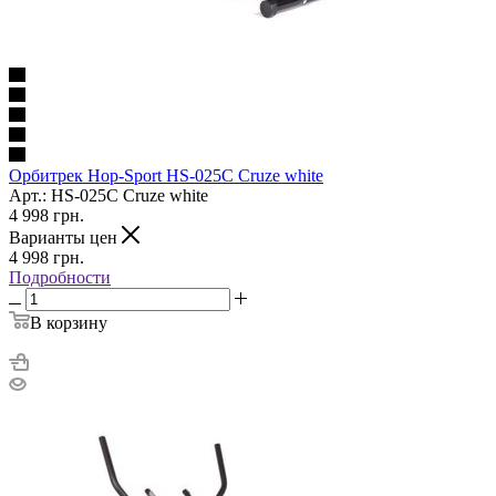
Орбитрек Hop-Sport HS-025C Cruze white
Арт.: HS-025C Cruze white
4 998
грн.
Варианты цен
4 998
грн.
Подробности
В корзину