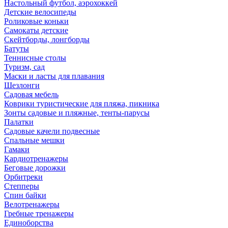
Настольный футбол, аэрохоккей
Детские велосипеды
Роликовые коньки
Самокаты детские
Скейтборды, лонгборды
Батуты
Теннисные столы
Туризм, сад
Маски и ласты для плавания
Шезлонги
Садовая мебель
Коврики туристические для пляжа, пикника
Зонты садовые и пляжные, тенты-парусы
Палатки
Садовые качели подвесные
Спальные мешки
Гамаки
Кардиотренажеры
Беговые дорожки
Орбитреки
Степперы
Спин байки
Велотренажеры
Гребные тренажеры
Единоборства