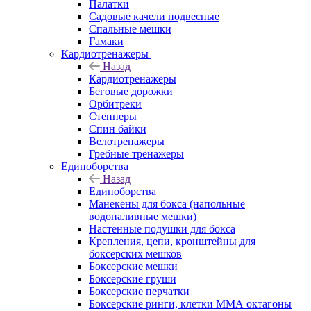
Палатки
Садовые качели подвесные
Спальные мешки
Гамаки
Кардиотренажеры
Назад
Кардиотренажеры
Беговые дорожки
Орбитреки
Степперы
Спин байки
Велотренажеры
Гребные тренажеры
Единоборства
Назад
Единоборства
Манекены для бокса (напольные
водоналивные мешки)
Настенные подушки для бокса
Крепления, цепи, кронштейны для
боксерских мешков
Боксерские мешки
Боксерские груши
Боксерские перчатки
Боксерские ринги, клетки ММА октагоны