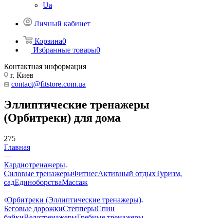
Ua
Личный кабинет
Корзина
0
Избранные товары
0
Контактная информация
г. Киев
contact@fitstore.com.ua
Эллиптические тренажеры
(Орбитреки) для дома
275
Главная
—
Кардиотренажеры
Силовые тренажеры
Фитнес
Активный отдых
Туризм,
сад
Единоборства
Массаж
—
Орбитреки (Эллиптические тренажеры)
Беговые дорожки
Степперы
Спин
байки
Велотренажеры
Гребные тренажеры