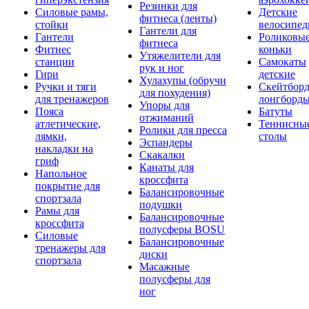
Резинки для
Силовые рамы,
Детские
фитнеса (ленты)
стойки
велосипе
Гантели для
Гантели
Роликовы
фитнеса
Фитнес
коньки
Утяжелители для
станции
Самокаты
рук и ног
Гири
детские
Хулахупы (обручи
Ручки и тяги
Скейтборд
для похудения)
для тренажеров
лонгборд
Упоры для
Пояса
Батуты
отжиманий
атлетические,
Теннисны
Ролики для пресса
лямки,
столы
Эспандеры
накладки на
Скакалки
гриф
Канаты для
Напольное
кроссфита
покрытие для
Балансировочные
спортзала
подушки
Рамы для
Балансировочные
кроссфита
полусферы BOSU
Силовые
Балансировочные
тренажеры для
диски
спортзала
Масажные
полусферы для
ног