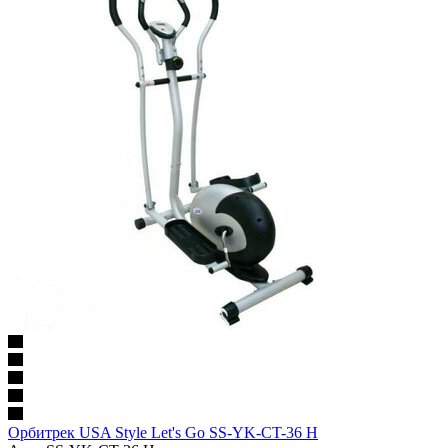
Орбитрек USA Style Let's Go SS-YK-CT-36 H