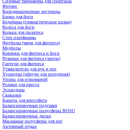
Силовые тренажеры для спортзала
Фитнес
Координационные лестницы
Блоки для йоги
Бодибары (гимнастические палки)
Колеса для йоги
Кольца для пилатеса
Степ платформы
Фитболы (мячи для фитнеса)
Медболы
Коврики для фитнеса и йоги
Резинки для фитнеса (ленты)
Гантели для фитнеса
Утяжелители для рук и ног
Хулахупы (обручи для похудения)
Упоры для отжиманий
Ролики для пресса
Эспандеры
Скакалки
Канаты для кроссфита
Балансировочные подушки
Балансировочные полусферы BOSU
Балансировочные диски
Масажные полусферы для ног
Активный отдых