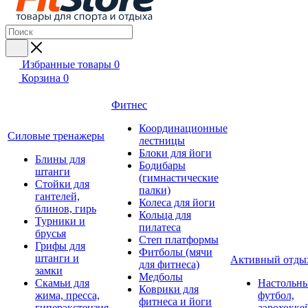
Избранные товары
0
Корзина
0
Фитнес
Координационные
Силовые тренажеры
лестницы
Блоки для йоги
Блины для
Бодибары
штанги
(гимнастические
Стойки для
палки)
гантелей,
Колеса для йоги
блинов, гирь
Кольца для
Турники и
пилатеса
брусья
Степ платформы
Грифы для
Фитболы (мячи
штанги и
Активный отды
для фитнеса)
замки
Медболы
Скамьи для
Настольн
Коврики для
жима, пресса,
футбол,
фитнеса и йоги
гиперэкстензия
аэрохокке