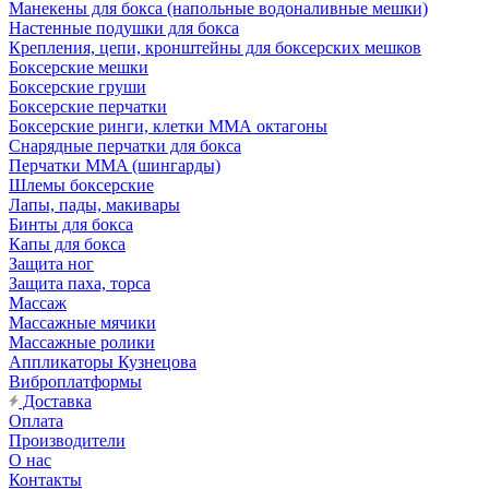
Манекены для бокса (напольные водоналивные мешки)
Настенные подушки для бокса
Крепления, цепи, кронштейны для боксерских мешков
Боксерские мешки
Боксерские груши
Боксерские перчатки
Боксерские ринги, клетки ММА октагоны
Снарядные перчатки для бокса
Перчатки MMA (шингарды)
Шлемы боксерские
Лапы, пады, макивары
Бинты для бокса
Капы для бокса
Защита ног
Защита паха, торса
Массаж
Массажные мячики
Массажные ролики
Аппликаторы Кузнецова
Виброплатформы
Доставка
Оплата
Производители
О нас
Контакты