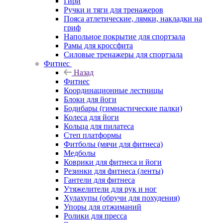
Гири
Ручки и тяги для тренажеров
Пояса атлетические, лямки, накладки на
гриф
Напольное покрытие для спортзала
Рамы для кроссфита
Силовые тренажеры для спортзала
Фитнес
Назад
Фитнес
Координационные лестницы
Блоки для йоги
Бодибары (гимнастические палки)
Колеса для йоги
Кольца для пилатеса
Степ платформы
Фитболы (мячи для фитнеса)
Медболы
Коврики для фитнеса и йоги
Резинки для фитнеса (ленты)
Гантели для фитнеса
Утяжелители для рук и ног
Хулахупы (обручи для похудения)
Упоры для отжиманий
Ролики для пресса