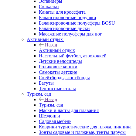
Эспандеры
Скакалки
Канаты для кроссфита
Балансировочные подушки
Балансировочные полусферы BOSU
Балансировочные диски
Масажные полусферы для ног
Активный отдых
Назад
Активный отдых
Настольный футбол, аэрохоккей
Детские велосипеды
Роликовые коньки
Самокаты детские
Скейтборды, лонгборды
Батуты
Теннисные столы
Туризм, сад
Назад
Туризм, сад
Маски и ласты для плавания
Шезлонги
Садовая мебель
Коврики туристические для пляжа, пикника
Зонты садовые и пляжные, тенты-парусы