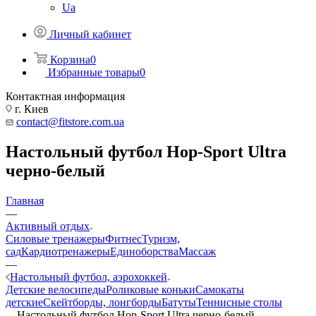
Ua
Личный кабинет
Корзина
0
Избранные товары
0
Контактная информация
г. Киев
contact@fitstore.com.ua
Настольный футбол Hop-Sport Ultra
черно-белый
Главная
—
Активный отдых
Силовые тренажеры
Фитнес
Туризм,
сад
Кардиотренажеры
Единоборства
Массаж
—
Настольный футбол, аэрохоккей
Детские велосипеды
Роликовые коньки
Самокаты
детские
Скейтборды, лонгборды
Батуты
Теннисные столы
—
Настольный футбол Hop-Sport Ultra черно-белый