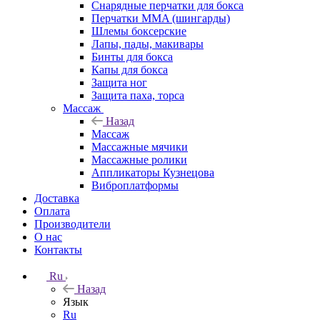
Снарядные перчатки для бокса
Перчатки MMA (шингарды)
Шлемы боксерские
Лапы, пады, макивары
Бинты для бокса
Капы для бокса
Защита ног
Защита паха, торса
Массаж
Назад
Массаж
Массажные мячики
Массажные ролики
Аппликаторы Кузнецова
Виброплатформы
Доставка
Оплата
Производители
О нас
Контакты
Ru
Назад
Язык
Ru