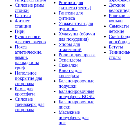
Резинки для
Силовые рамы,
Детские
фитнеса (ленты)
стойки
велосипе
Гантели для
Гантели
Роликовы
фитнеса
Фитнес
коньки
Утяжелители для
станции
Самокаты
рук и ног
Гири
детские
Хулахупы (обручи
Ручки и тяги
Скейтборд
для похудения)
для тренажеров
лонгборд
Упоры для
Пояса
Батуты
отжиманий
атлетические,
Теннисны
Ролики для пресса
лямки,
столы
Эспандеры
накладки на
Скакалки
гриф
Канаты для
Напольное
кроссфита
покрытие для
Балансировочные
спортзала
подушки
Рамы для
Балансировочные
кроссфита
полусферы BOSU
Силовые
Балансировочные
тренажеры для
диски
спортзала
Масажные
полусферы для
ног