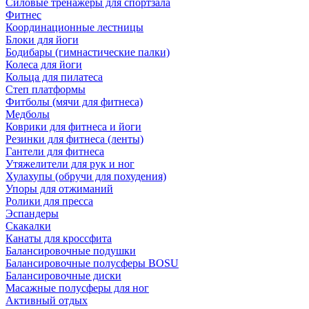
Силовые тренажеры для спортзала
Фитнес
Координационные лестницы
Блоки для йоги
Бодибары (гимнастические палки)
Колеса для йоги
Кольца для пилатеса
Степ платформы
Фитболы (мячи для фитнеса)
Медболы
Коврики для фитнеса и йоги
Резинки для фитнеса (ленты)
Гантели для фитнеса
Утяжелители для рук и ног
Хулахупы (обручи для похудения)
Упоры для отжиманий
Ролики для пресса
Эспандеры
Скакалки
Канаты для кроссфита
Балансировочные подушки
Балансировочные полусферы BOSU
Балансировочные диски
Масажные полусферы для ног
Активный отдых