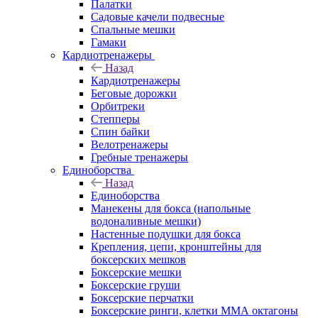
Палатки
Садовые качели подвесные
Спальные мешки
Гамаки
Кардиотренажеры
Назад
Кардиотренажеры
Беговые дорожки
Орбитреки
Степперы
Спин байки
Велотренажеры
Гребные тренажеры
Единоборства
Назад
Единоборства
Манекены для бокса (напольные
водоналивные мешки)
Настенные подушки для бокса
Крепления, цепи, кронштейны для
боксерских мешков
Боксерские мешки
Боксерские груши
Боксерские перчатки
Боксерские ринги, клетки ММА октагоны