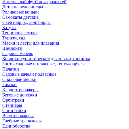
Настольный футбол, аэрохоккей
Детские велосипеды
Роликовые коньки
Самокаты детские
Скейтборды, лонгборды
Батуты
Теннисные столы
Туризм, сад
Маски и ласты для плавания
Шезлонги
Садовая мебель
Коврики туристические для пляжа, пикника
Зонты садовые и пляжные, тенты-парусы
Палатки
Садовые качели подвесные
Спальные мешки
Гамаки
Кардиотренажеры
Беговые дорожки
Орбитреки
Степперы
Спин байки
Велотренажеры
Гребные тренажеры
Единоборства