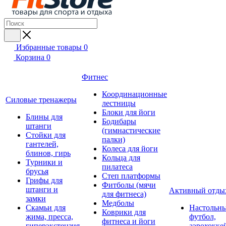
Избранные товары
0
Корзина
0
Фитнес
Координационные
Силовые тренажеры
лестницы
Блоки для йоги
Блины для
Бодибары
штанги
(гимнастические
Стойки для
палки)
гантелей,
Колеса для йоги
блинов, гирь
Кольца для
Турники и
пилатеса
брусья
Степ платформы
Грифы для
Фитболы (мячи
штанги и
Активный отды
для фитнеса)
замки
Медболы
Скамьи для
Настольн
Коврики для
жима, пресса,
футбол,
фитнеса и йоги
гиперэкстензия
аэрохокке