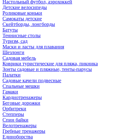
Настольный футбол, аэрохоккей
Детские велосипеды
Роликовые коньки
Самокаты детские
Скейтборды, лонгборды
Батуты
Теннисные столы
Туризм, сад
Маски и ласты для плавания
Шезлонги
Садовая мебель
Коврики туристические для пляжа, пикника
Зонты садовые и пляжные, тенты-парусы
Палатки
Садовые качели подвесные
Спальные мешки
Гамаки
Кардиотренажеры
Беговые дорожки
Орбитреки
Степперы
Спин байки
Велотренажеры
Гребные тренажеры
Единоборства