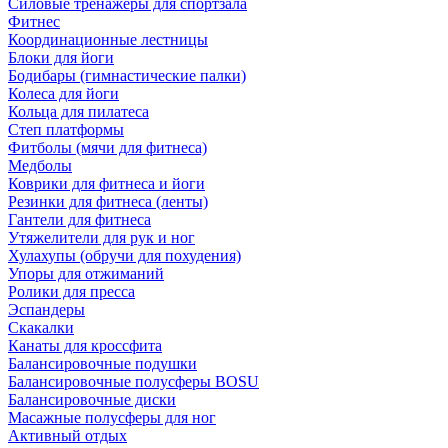
Силовые тренажеры для спортзала
Фитнес
Координационные лестницы
Блоки для йоги
Бодибары (гимнастические палки)
Колеса для йоги
Кольца для пилатеса
Степ платформы
Фитболы (мячи для фитнеса)
Медболы
Коврики для фитнеса и йоги
Резинки для фитнеса (ленты)
Гантели для фитнеса
Утяжелители для рук и ног
Хулахупы (обручи для похудения)
Упоры для отжиманий
Ролики для пресса
Эспандеры
Скакалки
Канаты для кроссфита
Балансировочные подушки
Балансировочные полусферы BOSU
Балансировочные диски
Масажные полусферы для ног
Активный отдых