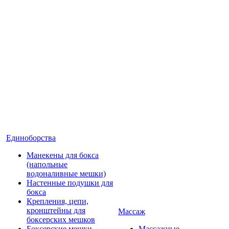
Единоборства
Манекены для бокса
(напольные
водоналивные мешки)
Настенные подушки для
бокса
Крепления, цепи,
кронштейны для
Массаж
боксерских мешков
Боксерские мешки
Массажные