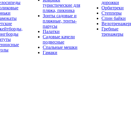
елосипеды
дорожки
туристические для
оликовые
Орбитреки
пляжа, пикника
оньки
Степперы
Зонты садовые и
амокаты
Спин байки
пляжные, тенты-
етские
Велотренажер
парусы
кейтборды,
Гребные
Палатки
онгборды
тренажеры
Садовые качели
атуты
подвесные
еннисные
Спальные мешки
толы
Гамаки