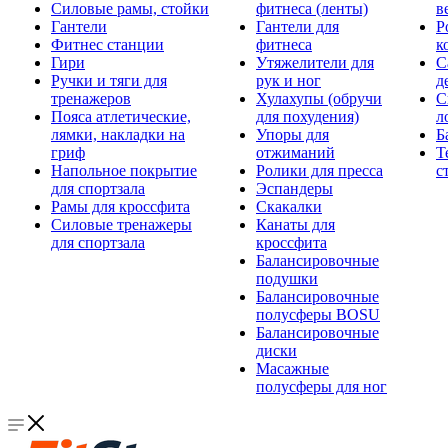
Силовые рамы, стойки
фитнеса (ленты)
в
Гантели
Гантели для
Р
Фитнес станции
фитнеса
к
Гири
Утяжелители для
С
Ручки и тяги для
рук и ног
д
тренажеров
Хулахупы (обручи
С
Пояса атлетические,
для похудения)
л
лямки, накладки на
Упоры для
Б
гриф
отжиманий
Т
Напольное покрытие
Ролики для пресса
с
для спортзала
Эспандеры
Рамы для кроссфита
Скакалки
Силовые тренажеры
Канаты для
для спортзала
кроссфита
Балансировочные
подушки
Балансировочные
полусферы BOSU
Балансировочные
диски
Масажные
полусферы для ног