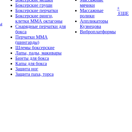
Боксерские груши
мячики
+
Боксерские перчатки
Массажные
ЕЩЕ
Боксерские ринги,
ролики
клетки ММА октагоны
Аппликаторы
ы
Снарядные перчатки для
Кузнецова
бокса
Виброплатформы
Перчатки MMA
(шингарды)
Шлемы боксерские
Лапы, пады, макивары
Бинты для бокса
Капы для бокса
Защита ног
Защита паха, торса