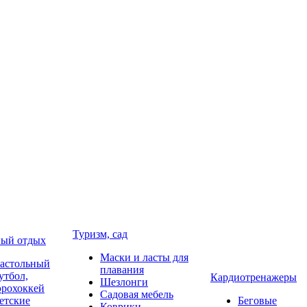
Туризм, сад
ый отдых
Маски и ласты для
астольный
плавания
утбол,
Кардиотренажеры
Шезлонги
эрохоккей
Садовая мебель
етские
Беговые
Коврики