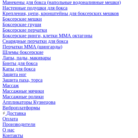
Манекены для бокса (напольные водоналивные мешки)
Настенные подушки для бокса
Крепления, цепи, кронштейны для боксерских мешков
Боксерские мешки
Боксерские груши
Боксерские перчатки
Боксерские ринги, клетки ММА октагоны
Снарядные перчатки для бокса
Перчатки MMA (шингарды)
Шлемы боксерские
Лапы, пады, макивары
Бинты для бокса
Капы для бокса
Защита ног
Защита паха, торса
Массаж
Массажные мячики
Массажные ролики
Аппликаторы Кузнецова
Виброплатформы
Доставка
Оплата
Производители
О нас
Контакты