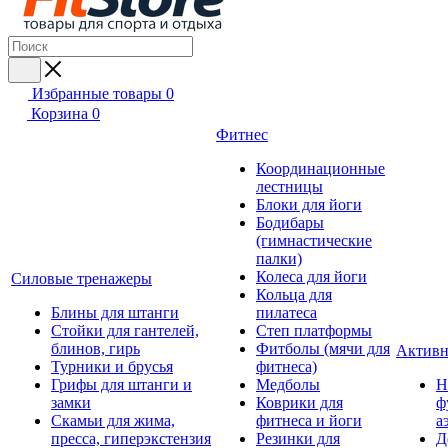
Избранные товары
0
Корзина
0
Фитнес
Координационные
лестницы
Блоки для йоги
Бодибары
(гимнастические
палки)
Колеса для йоги
Силовые тренажеры
Кольца для
Блины для штанги
пилатеса
Стойки для гантелей,
Степ платформы
блинов, гирь
Фитболы (мячи для
Активн
Турники и брусья
фитнеса)
Грифы для штанги и
Медболы
Н
замки
Коврики для
ф
Скамьи для жима,
фитнеса и йоги
а
пресса, гиперэкстензия
Резинки для
Д