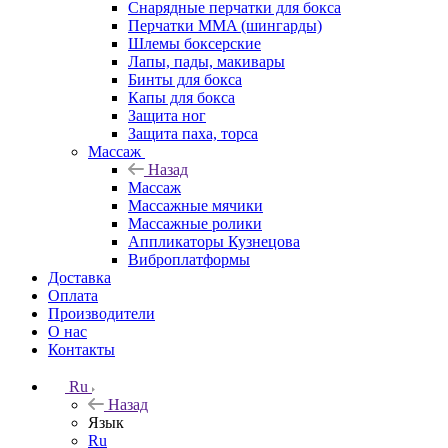
Снарядные перчатки для бокса
Перчатки MMA (шингарды)
Шлемы боксерские
Лапы, пады, макивары
Бинты для бокса
Капы для бокса
Защита ног
Защита паха, торса
Массаж
Назад
Массаж
Массажные мячики
Массажные ролики
Аппликаторы Кузнецова
Виброплатформы
Доставка
Оплата
Производители
О нас
Контакты
Ru
Назад
Язык
Ru