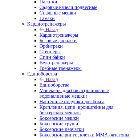
Палатки
Садовые качели подвесные
Спальные мешки
Гамаки
Кардиотренажеры
Назад
Кардиотренажеры
Беговые дорожки
Орбитреки
Степперы
Спин байки
Велотренажеры
Гребные тренажеры
Единоборства
Назад
Единоборства
Манекены для бокса (напольные
водоналивные мешки)
Настенные подушки для бокса
Крепления, цепи, кронштейны для
боксерских мешков
Боксерские мешки
Боксерские груши
Боксерские перчатки
Боксерские ринги, клетки ММА октагоны