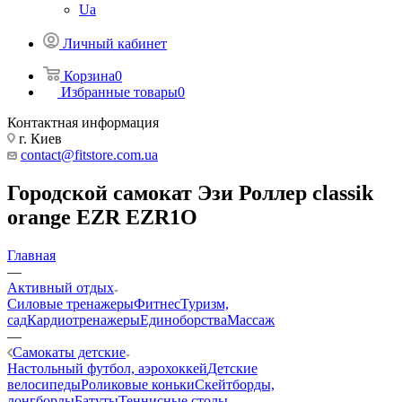
Ua
Личный кабинет
Корзина
0
Избранные товары
0
Контактная информация
г. Киев
contact@fitstore.com.ua
Городской самокат Эзи Роллер classik
orange EZR EZR1O
Главная
—
Активный отдых
Силовые тренажеры
Фитнес
Туризм,
сад
Кардиотренажеры
Единоборства
Массаж
—
Самокаты детские
Настольный футбол, аэрохоккей
Детские
велосипеды
Роликовые коньки
Скейтборды,
лонгборды
Батуты
Теннисные столы