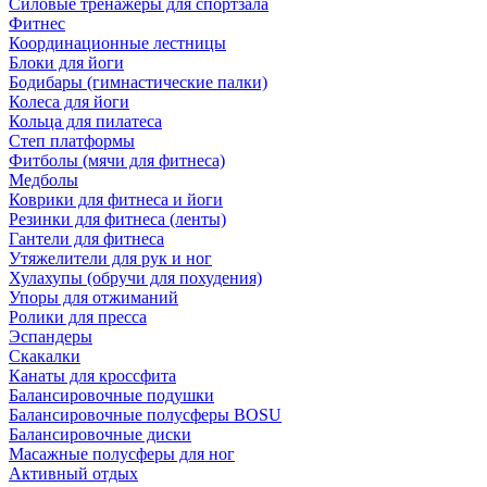
Силовые тренажеры для спортзала
Фитнес
Координационные лестницы
Блоки для йоги
Бодибары (гимнастические палки)
Колеса для йоги
Кольца для пилатеса
Степ платформы
Фитболы (мячи для фитнеса)
Медболы
Коврики для фитнеса и йоги
Резинки для фитнеса (ленты)
Гантели для фитнеса
Утяжелители для рук и ног
Хулахупы (обручи для похудения)
Упоры для отжиманий
Ролики для пресса
Эспандеры
Скакалки
Канаты для кроссфита
Балансировочные подушки
Балансировочные полусферы BOSU
Балансировочные диски
Масажные полусферы для ног
Активный отдых