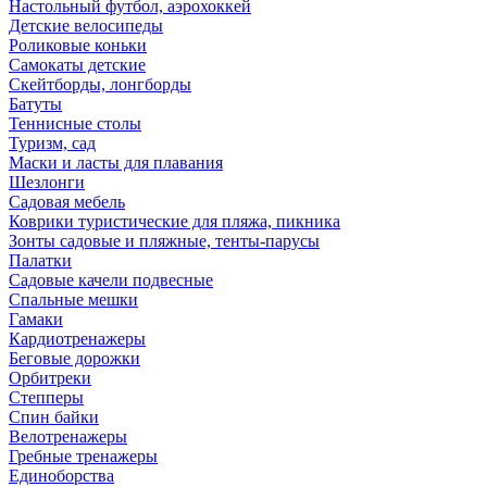
Настольный футбол, аэрохоккей
Детские велосипеды
Роликовые коньки
Самокаты детские
Скейтборды, лонгборды
Батуты
Теннисные столы
Туризм, сад
Маски и ласты для плавания
Шезлонги
Садовая мебель
Коврики туристические для пляжа, пикника
Зонты садовые и пляжные, тенты-парусы
Палатки
Садовые качели подвесные
Спальные мешки
Гамаки
Кардиотренажеры
Беговые дорожки
Орбитреки
Степперы
Спин байки
Велотренажеры
Гребные тренажеры
Единоборства