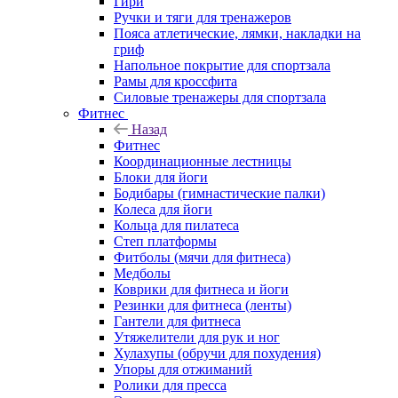
Гири
Ручки и тяги для тренажеров
Пояса атлетические, лямки, накладки на
гриф
Напольное покрытие для спортзала
Рамы для кроссфита
Силовые тренажеры для спортзала
Фитнес
Назад
Фитнес
Координационные лестницы
Блоки для йоги
Бодибары (гимнастические палки)
Колеса для йоги
Кольца для пилатеса
Степ платформы
Фитболы (мячи для фитнеса)
Медболы
Коврики для фитнеса и йоги
Резинки для фитнеса (ленты)
Гантели для фитнеса
Утяжелители для рук и ног
Хулахупы (обручи для похудения)
Упоры для отжиманий
Ролики для пресса