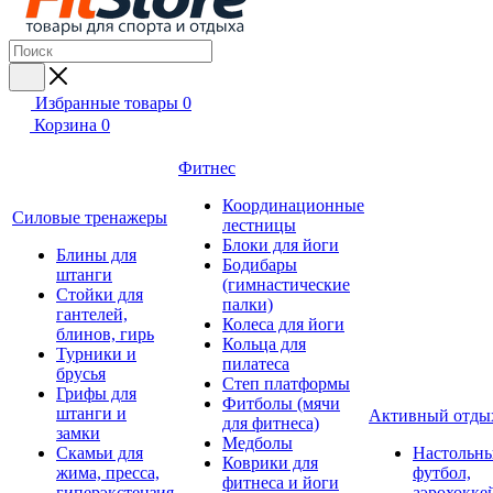
Избранные товары
0
Корзина
0
Фитнес
Координационные
Силовые тренажеры
лестницы
Блоки для йоги
Блины для
Бодибары
штанги
(гимнастические
Стойки для
палки)
гантелей,
Колеса для йоги
блинов, гирь
Кольца для
Турники и
пилатеса
брусья
Степ платформы
Грифы для
Фитболы (мячи
штанги и
Активный отды
для фитнеса)
замки
Медболы
Скамьи для
Настольн
Коврики для
жима, пресса,
футбол,
фитнеса и йоги
гиперэкстензия
аэрохокке