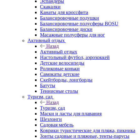
Эспандеры
Скакалки
Канаты для кроссфита
Балансировочные подушки
Балансировочные полусферы BOSU
Балансировочные диски
Масажные полусферы для ног
Активный отдых
Назад
Активный отдых
Настольный футбол, аэрохоккей
Детские велосипеды
Роликовые коньки
Самокаты детские
Скейтборды, лонгборды
Батуты
Теннисные столы
Туризм, сад
Назад
Туризм, сад
Маски и ласты для плавания
Шезлонги
Садовая мебель
Коврики туристические для пляжа, пикника
Зонты садовые и пляжные, тенты-парусы