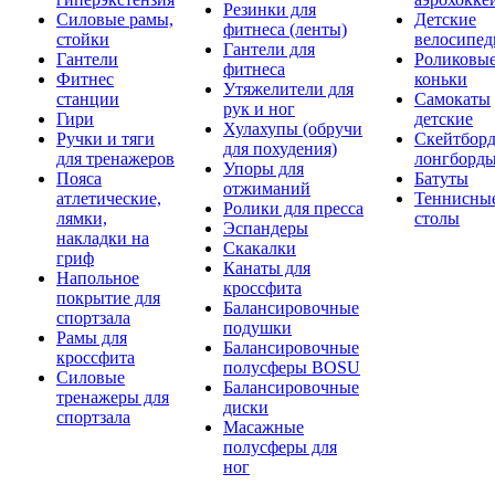
Резинки для
Силовые рамы,
Детские
фитнеса (ленты)
стойки
велосипе
Гантели для
Гантели
Роликовы
фитнеса
Фитнес
коньки
Утяжелители для
станции
Самокаты
рук и ног
Гири
детские
Хулахупы (обручи
Ручки и тяги
Скейтборд
для похудения)
для тренажеров
лонгборд
Упоры для
Пояса
Батуты
отжиманий
атлетические,
Теннисны
Ролики для пресса
лямки,
столы
Эспандеры
накладки на
Скакалки
гриф
Канаты для
Напольное
кроссфита
покрытие для
Балансировочные
спортзала
подушки
Рамы для
Балансировочные
кроссфита
полусферы BOSU
Силовые
Балансировочные
тренажеры для
диски
спортзала
Масажные
полусферы для
ног