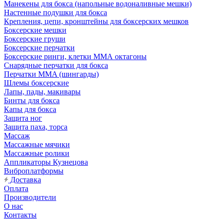
Манекены для бокса (напольные водоналивные мешки)
Настенные подушки для бокса
Крепления, цепи, кронштейны для боксерских мешков
Боксерские мешки
Боксерские груши
Боксерские перчатки
Боксерские ринги, клетки ММА октагоны
Снарядные перчатки для бокса
Перчатки MMA (шингарды)
Шлемы боксерские
Лапы, пады, макивары
Бинты для бокса
Капы для бокса
Защита ног
Защита паха, торса
Массаж
Массажные мячики
Массажные ролики
Аппликаторы Кузнецова
Виброплатформы
Доставка
Оплата
Производители
О нас
Контакты