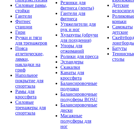
Резинки для
Силовые рамы,
Детские
фитнеса (ленты)
стойки
велосипе
Гантели для
Гантели
Роликовы
фитнеса
Фитнес
коньки
Утяжелители для
станции
Самокаты
рук и ног
Гири
детские
Хулахупы (обручи
Ручки и тяги
Скейтборд
для похудения)
для тренажеров
лонгборд
Упоры для
Пояса
Батуты
отжиманий
атлетические,
Теннисны
Ролики для пресса
лямки,
столы
Эспандеры
накладки на
Скакалки
гриф
Канаты для
Напольное
кроссфита
покрытие для
Балансировочные
спортзала
подушки
Рамы для
Балансировочные
кроссфита
полусферы BOSU
Силовые
Балансировочные
тренажеры для
диски
спортзала
Масажные
полусферы для
ног