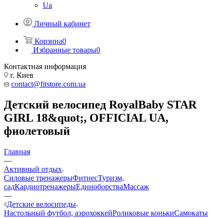
Ua
Личный кабинет
Корзина
0
Избранные товары
0
Контактная информация
г. Киев
contact@fitstore.com.ua
Детский велосипед RoyalBaby STAR
GIRL 18&quot;, OFFICIAL UA,
фиолетовый
Главная
—
Активный отдых
Силовые тренажеры
Фитнес
Туризм,
сад
Кардиотренажеры
Единоборства
Массаж
—
Детские велосипеды
Настольный футбол, аэрохоккей
Роликовые коньки
Самокаты