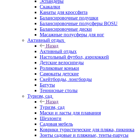
Эспандеры
Скакалки
Канаты для кроссфита
Балансировочные подушки
Балансировочные полусферы BOSU
Балансировочные диски
Масажные полусферы для ног
Активный отдых
Назад
Активный отдых
Настольный футбол, аэрохоккей
Детские велосипеды
Роликовые коньки
Самокаты детские
Скейтборды, лонгборды
Батуты
Теннисные столы
Туризм, сад
Назад
Туризм, сад
Маски и ласты для плавания
Шезлонги
Садовая мебель
Коврики туристические для пляжа, пикника
Зонты садовые и пляжные, тенты-парусы