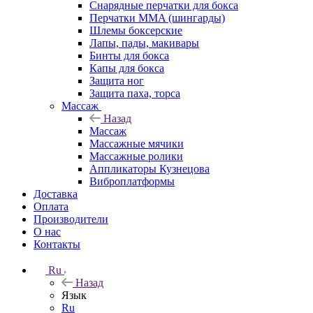
Снарядные перчатки для бокса
Перчатки MMA (шингарды)
Шлемы боксерские
Лапы, пады, макивары
Бинты для бокса
Капы для бокса
Защита ног
Защита паха, торса
Массаж
Назад
Массаж
Массажные мячики
Массажные ролики
Аппликаторы Кузнецова
Виброплатформы
Доставка
Оплата
Производители
О нас
Контакты
Ru
Назад
Язык
Ru