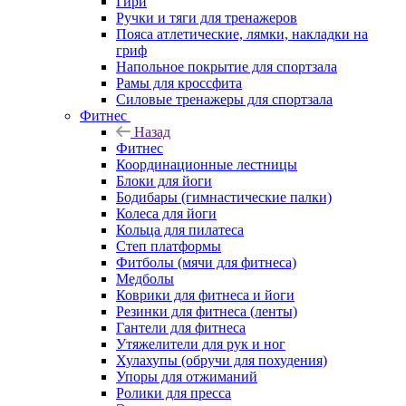
Гири
Ручки и тяги для тренажеров
Пояса атлетические, лямки, накладки на
гриф
Напольное покрытие для спортзала
Рамы для кроссфита
Силовые тренажеры для спортзала
Фитнес
Назад
Фитнес
Координационные лестницы
Блоки для йоги
Бодибары (гимнастические палки)
Колеса для йоги
Кольца для пилатеса
Степ платформы
Фитболы (мячи для фитнеса)
Медболы
Коврики для фитнеса и йоги
Резинки для фитнеса (ленты)
Гантели для фитнеса
Утяжелители для рук и ног
Хулахупы (обручи для похудения)
Упоры для отжиманий
Ролики для пресса