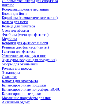
Силовые тренажеры для спортзала
Фитнес
Координационные лестницы
Блоки для йоги
Бодибары (гимнастические палки)
Колеса для йоги
Кольца для пилатеса
Степ платформы
Фитболы (мячи для фитнеса)
Медболы
Коврики для фитнеса и йоги
Резинки для фитнеса (ленты)
Гантели для фитнеса
Утяжелители для рук и ног
Хулахупы (обручи для похудения)
Упоры для отжиманий
Ролики для пресса
Эспандеры
Скакалки
Канаты для кроссфита
Балансировочные подушки
Балансировочные полусферы BOSU
Балансировочные диски
Масажные полусферы для ног
Активный отдых