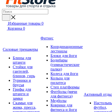
Избранные товары
0
Корзина
0
Фитнес
Координационные
Силовые тренажеры
лестницы
Блоки для йоги
Блины для
Бодибары
штанги
(гимнастические
Стойки для
палки)
гантелей,
Колеса для йоги
блинов, гирь
Кольца для
Турники и
пилатеса
брусья
Степ платформы
Грифы для
Фитболы (мячи
штанги и
Активный отды
для фитнеса)
замки
Медболы
Скамьи для
Настольн
Коврики для
жима, пресса,
футбол,
фитнеса и йоги
гиперэкстензия
аэрохокке