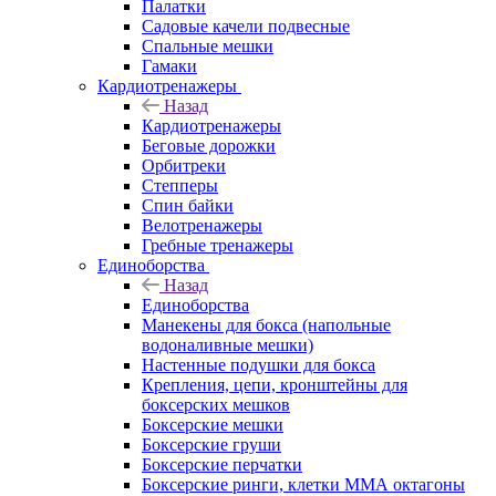
Палатки
Садовые качели подвесные
Спальные мешки
Гамаки
Кардиотренажеры
Назад
Кардиотренажеры
Беговые дорожки
Орбитреки
Степперы
Спин байки
Велотренажеры
Гребные тренажеры
Единоборства
Назад
Единоборства
Манекены для бокса (напольные
водоналивные мешки)
Настенные подушки для бокса
Крепления, цепи, кронштейны для
боксерских мешков
Боксерские мешки
Боксерские груши
Боксерские перчатки
Боксерские ринги, клетки ММА октагоны