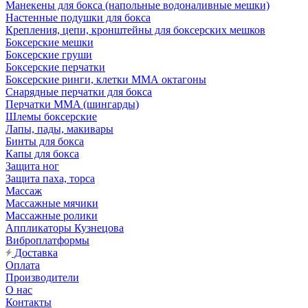
Манекены для бокса (напольные водоналивные мешки)
Настенные подушки для бокса
Крепления, цепи, кронштейны для боксерских мешков
Боксерские мешки
Боксерские груши
Боксерские перчатки
Боксерские ринги, клетки ММА октагоны
Снарядные перчатки для бокса
Перчатки MMA (шингарды)
Шлемы боксерские
Лапы, пады, макивары
Бинты для бокса
Капы для бокса
Защита ног
Защита паха, торса
Массаж
Массажные мячики
Массажные ролики
Аппликаторы Кузнецова
Виброплатформы
Доставка
Оплата
Производители
О нас
Контакты