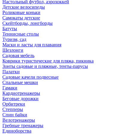
Настольный футбол, аэрохоккей
Детские велосипеды
Роликовые коньки
Самокаты детские
Скейтборды, лонгборды
Батуты
Теннисные столы
Туризм, сад
Маски и ласты для плавания
Шезлонги
Садовая мебель
Коврики туристические для пляжа, пикника
Зонты садовые и пляжные, тенты-парусы
Палатки
Садовые качели подвесные
Спальные мешки
Гамаки
Кардиотренажеры
Беговые дорожки
Орбитреки
Степперы
Спин байки
Велотренажеры
Гребные тренажеры
Единоборства