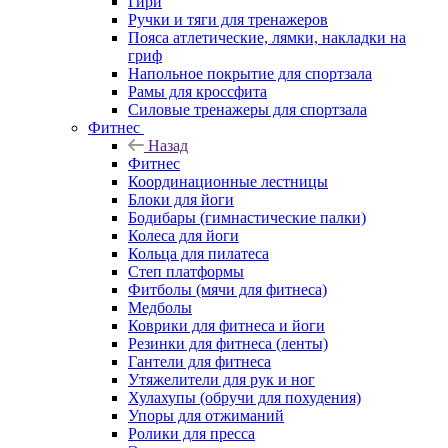
Гири
Ручки и тяги для тренажеров
Пояса атлетические, лямки, накладки на
гриф
Напольное покрытие для спортзала
Рамы для кроссфита
Силовые тренажеры для спортзала
Фитнес
Назад
Фитнес
Координационные лестницы
Блоки для йоги
Бодибары (гимнастические палки)
Колеса для йоги
Кольца для пилатеса
Степ платформы
Фитболы (мячи для фитнеса)
Медболы
Коврики для фитнеса и йоги
Резинки для фитнеса (ленты)
Гантели для фитнеса
Утяжелители для рук и ног
Хулахупы (обручи для похудения)
Упоры для отжиманий
Ролики для пресса