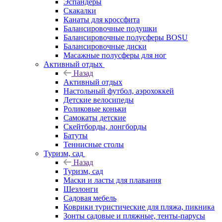
Эспандеры
Скакалки
Канаты для кроссфита
Балансировочные подушки
Балансировочные полусферы BOSU
Балансировочные диски
Масажные полусферы для ног
Активный отдых
Назад
Активный отдых
Настольный футбол, аэрохоккей
Детские велосипеды
Роликовые коньки
Самокаты детские
Скейтборды, лонгборды
Батуты
Теннисные столы
Туризм, сад
Назад
Туризм, сад
Маски и ласты для плавания
Шезлонги
Садовая мебель
Коврики туристические для пляжа, пикника
Зонты садовые и пляжные, тенты-парусы