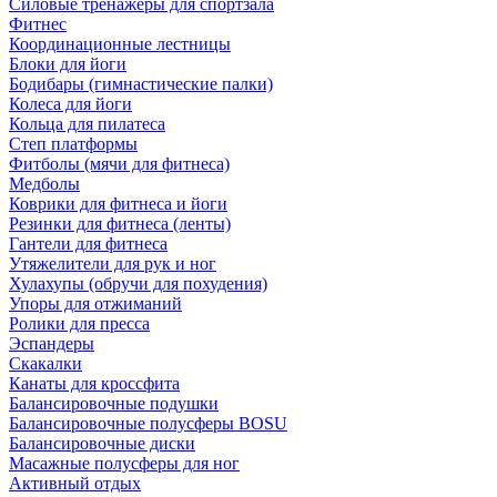
Силовые тренажеры для спортзала
Фитнес
Координационные лестницы
Блоки для йоги
Бодибары (гимнастические палки)
Колеса для йоги
Кольца для пилатеса
Степ платформы
Фитболы (мячи для фитнеса)
Медболы
Коврики для фитнеса и йоги
Резинки для фитнеса (ленты)
Гантели для фитнеса
Утяжелители для рук и ног
Хулахупы (обручи для похудения)
Упоры для отжиманий
Ролики для пресса
Эспандеры
Скакалки
Канаты для кроссфита
Балансировочные подушки
Балансировочные полусферы BOSU
Балансировочные диски
Масажные полусферы для ног
Активный отдых