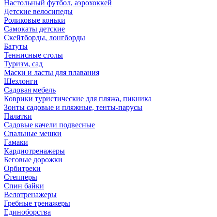
Настольный футбол, аэрохоккей
Детские велосипеды
Роликовые коньки
Самокаты детские
Скейтборды, лонгборды
Батуты
Теннисные столы
Туризм, сад
Маски и ласты для плавания
Шезлонги
Садовая мебель
Коврики туристические для пляжа, пикника
Зонты садовые и пляжные, тенты-парусы
Палатки
Садовые качели подвесные
Спальные мешки
Гамаки
Кардиотренажеры
Беговые дорожки
Орбитреки
Степперы
Спин байки
Велотренажеры
Гребные тренажеры
Единоборства