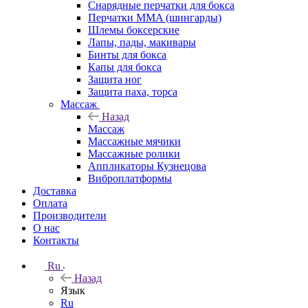
Снарядные перчатки для бокса
Перчатки MMA (шингарды)
Шлемы боксерские
Лапы, пады, макивары
Бинты для бокса
Капы для бокса
Защита ног
Защита паха, торса
Массаж
Назад
Массаж
Массажные мячики
Массажные ролики
Аппликаторы Кузнецова
Виброплатформы
Доставка
Оплата
Производители
О нас
Контакты
Ru
Назад
Язык
Ru