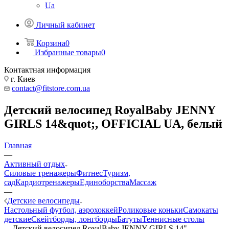
Ua
Личный кабинет
Корзина
0
Избранные товары
0
Контактная информация
г. Киев
contact@fitstore.com.ua
Детский велосипед RoyalBaby JENNY
GIRLS 14&quot;, OFFICIAL UA, белый
Главная
—
Активный отдых
Силовые тренажеры
Фитнес
Туризм,
сад
Кардиотренажеры
Единоборства
Массаж
—
Детские велосипеды
Настольный футбол, аэрохоккей
Роликовые коньки
Самокаты
детские
Скейтборды, лонгборды
Батуты
Теннисные столы
—
Детский велосипед RoyalBaby JENNY GIRLS 14",