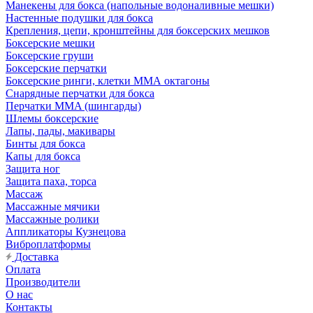
Манекены для бокса (напольные водоналивные мешки)
Настенные подушки для бокса
Крепления, цепи, кронштейны для боксерских мешков
Боксерские мешки
Боксерские груши
Боксерские перчатки
Боксерские ринги, клетки ММА октагоны
Снарядные перчатки для бокса
Перчатки MMA (шингарды)
Шлемы боксерские
Лапы, пады, макивары
Бинты для бокса
Капы для бокса
Защита ног
Защита паха, торса
Массаж
Массажные мячики
Массажные ролики
Аппликаторы Кузнецова
Виброплатформы
Доставка
Оплата
Производители
О нас
Контакты