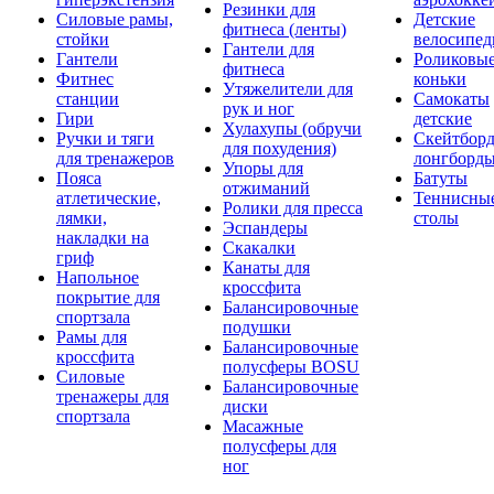
Резинки для
Силовые рамы,
Детские
фитнеса (ленты)
стойки
велосипе
Гантели для
Гантели
Роликовы
фитнеса
Фитнес
коньки
Утяжелители для
станции
Самокаты
рук и ног
Гири
детские
Хулахупы (обручи
Ручки и тяги
Скейтборд
для похудения)
для тренажеров
лонгборд
Упоры для
Пояса
Батуты
отжиманий
атлетические,
Теннисны
Ролики для пресса
лямки,
столы
Эспандеры
накладки на
Скакалки
гриф
Канаты для
Напольное
кроссфита
покрытие для
Балансировочные
спортзала
подушки
Рамы для
Балансировочные
кроссфита
полусферы BOSU
Силовые
Балансировочные
тренажеры для
диски
спортзала
Масажные
полусферы для
ног