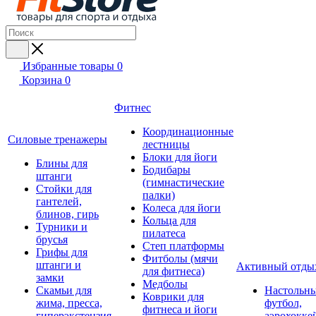
Избранные товары
0
Корзина
0
Фитнес
Координационные
Силовые тренажеры
лестницы
Блоки для йоги
Блины для
Бодибары
штанги
(гимнастические
Стойки для
палки)
гантелей,
Колеса для йоги
блинов, гирь
Кольца для
Турники и
пилатеса
брусья
Степ платформы
Грифы для
Фитболы (мячи
штанги и
Активный отды
для фитнеса)
замки
Медболы
Скамьи для
Настольн
Коврики для
жима, пресса,
футбол,
фитнеса и йоги
гиперэкстензия
аэрохокке