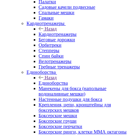
Палатки
Садовые качели подвесные
Спальные мешки
Гамаки
Кардиотренажеры
Назад
Кардиотренажеры
Беговые дорожки
Орбитреки
Степперы
Спин байки
Велотренажеры
Гребные тренажеры
Единоборства
Назад
Единоборства
Манекены для бокса (напольные
водоналивные мешки)
Настенные подушки для бокса
Крепления, цепи, кронштейны для
боксерских мешков
Боксерские мешки
Боксерские груши
Боксерские перчатки
Боксерские ринги, клетки ММА октагоны