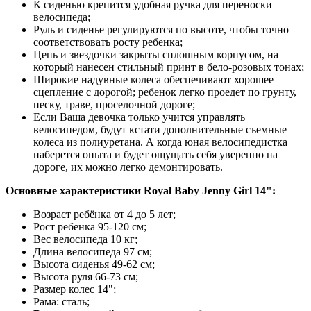
К сиденью крепится удобная ручка для переноски
велосипеда;
Руль и сиденье регулируются по высоте, чтобы точно
соответствовать росту ребенка;
Цепь и звездочки закрыты сплошным корпусом, на
который нанесен стильный принт в бело-розовых тонах;
Широкие надувные колеса обеспечивают хорошее
сцепление с дорогой; ребенок легко проедет по грунту,
песку, траве, проселочной дороге;
Если Ваша девочка только учится управлять
велосипедом, будут кстати дополнительные съемные
колеса из полиуретана. А когда юная велосипедистка
наберется опыта и будет ощущать себя уверенно на
дороге, их можно легко демонтировать.
Основные характеристики Royal Baby Jenny Girl 14":
Возраст ребёнка от 4 до 5 лет;
Рост ребенка 95-120 см;
Вес велосипеда 10 кг;
Длина велосипеда 97 см;
Высота сиденья 49-62 см;
Высота руля 66-73 см;
Размер колес 14";
Рама: сталь;