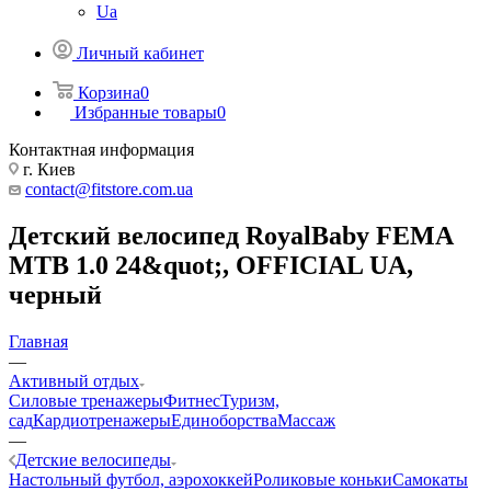
Ua
Личный кабинет
Корзина
0
Избранные товары
0
Контактная информация
г. Киев
contact@fitstore.com.ua
Детский велосипед RoyalBaby FEMA
MTB 1.0 24&quot;, OFFICIAL UA,
черный
Главная
—
Активный отдых
Силовые тренажеры
Фитнес
Туризм,
сад
Кардиотренажеры
Единоборства
Массаж
—
Детские велосипеды
Настольный футбол, аэрохоккей
Роликовые коньки
Самокаты