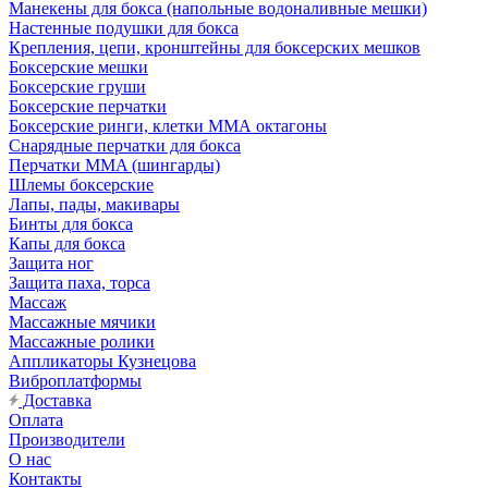
Манекены для бокса (напольные водоналивные мешки)
Настенные подушки для бокса
Крепления, цепи, кронштейны для боксерских мешков
Боксерские мешки
Боксерские груши
Боксерские перчатки
Боксерские ринги, клетки ММА октагоны
Снарядные перчатки для бокса
Перчатки MMA (шингарды)
Шлемы боксерские
Лапы, пады, макивары
Бинты для бокса
Капы для бокса
Защита ног
Защита паха, торса
Массаж
Массажные мячики
Массажные ролики
Аппликаторы Кузнецова
Виброплатформы
Доставка
Оплата
Производители
О нас
Контакты