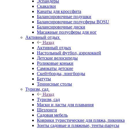
Эспандеры
Скакалки
Канаты для кроссфита
Балансировочные подушки
Балансировочные полусферы BOSU
Балансировочные диски
Масажные полусферы для ног
Активный отдых
Назад
Активный отдых
Настольный футбол, аэрохоккей
Детские велосипеды
Роликовые коньки
Самокаты детские
Скейтборды, лонгборды
Батуты
Теннисные столы
Туризм, сад
Назад
Туризм, сад
Маски и ласты для плавания
Шезлонги
Садовая мебель
Коврики туристические для пляжа, пикника
Зонты садовые и пляжные, тенты-парусы