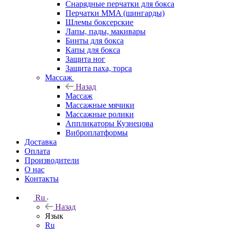
Снарядные перчатки для бокса
Перчатки MMA (шингарды)
Шлемы боксерские
Лапы, пады, макивары
Бинты для бокса
Капы для бокса
Защита ног
Защита паха, торса
Массаж
Назад
Массаж
Массажные мячики
Массажные ролики
Аппликаторы Кузнецова
Виброплатформы
Доставка
Оплата
Производители
О нас
Контакты
Ru
Назад
Язык
Ru