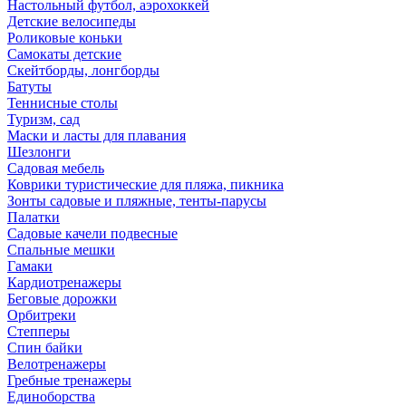
Настольный футбол, аэрохоккей
Детские велосипеды
Роликовые коньки
Самокаты детские
Скейтборды, лонгборды
Батуты
Теннисные столы
Туризм, сад
Маски и ласты для плавания
Шезлонги
Садовая мебель
Коврики туристические для пляжа, пикника
Зонты садовые и пляжные, тенты-парусы
Палатки
Садовые качели подвесные
Спальные мешки
Гамаки
Кардиотренажеры
Беговые дорожки
Орбитреки
Степперы
Спин байки
Велотренажеры
Гребные тренажеры
Единоборства