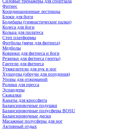
Силовые тренажеры для спортзала
Фитнес
Координационные лестницы
Блоки для йоги
Бодибары (гимнастические палки)
Колеса для йоги
Кольца для пилатеса
Степ платформы
Фитболы (мячи для фитнеса)
Медболы
Коврики для фитнеса и йоги
Резинки для фитнеса (ленты)
Гантели для фитнеса
Утяжелители для рук и ног
Хулахупы (обручи для похудения)
Упоры для отжиманий
Ролики для пресса
Эспандеры
Скакалки
Канаты для кроссфита
Балансировочные подушки
Балансировочные полусферы BOSU
Балансировочные диски
Масажные полусферы для ног
Активный отдых