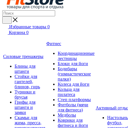
Избранные товары
0
Корзина
0
Фитнес
Координационные
Силовые тренажеры
лестницы
Блоки для йоги
Блины для
Бодибары
штанги
(гимнастические
Стойки для
палки)
гантелей,
Колеса для йоги
блинов, гирь
Кольца для
Турники и
пилатеса
брусья
Степ платформы
Грифы для
Фитболы (мячи
штанги и
Активный отды
для фитнеса)
замки
Медболы
Скамьи для
Настольн
Коврики для
жима, пресса,
футбол,
фитнеса и йоги
гиперэкстензия
аэрохокке