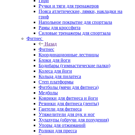
Гири
Ручки и тяги для тренажеров
Пояса атлетические, лямки, накладки на
гриф
Напольное покрытие для спортзала
Рамы для кроссфита
Силовые тренажеры для спортзала
Фитнес
Назад
Фитнес
Координационные лестницы
Блоки для йоги
Бодибары (гимнастические палки)
Колеса для йоги
Кольца для пилатеса
Степ платформы
Фитболы (мячи для фитнеса)
Медболы
Коврики для фитнеса и йоги
Резинки для фитнеса (ленты)
Гантели для фитнеса
Утяжелители для рук и ног
Хулахупы (обручи для похудения)
Упоры для отжиманий
Ролики для пресса