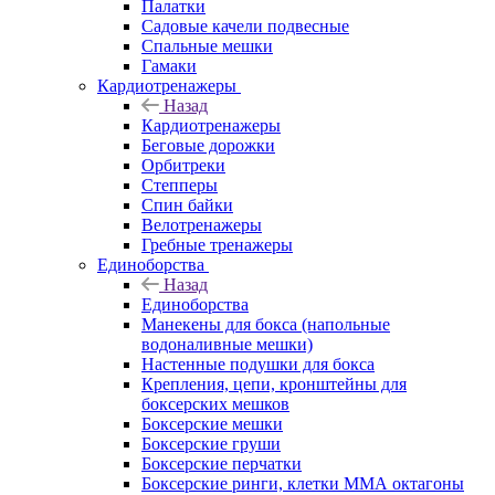
Палатки
Садовые качели подвесные
Спальные мешки
Гамаки
Кардиотренажеры
Назад
Кардиотренажеры
Беговые дорожки
Орбитреки
Степперы
Спин байки
Велотренажеры
Гребные тренажеры
Единоборства
Назад
Единоборства
Манекены для бокса (напольные
водоналивные мешки)
Настенные подушки для бокса
Крепления, цепи, кронштейны для
боксерских мешков
Боксерские мешки
Боксерские груши
Боксерские перчатки
Боксерские ринги, клетки ММА октагоны