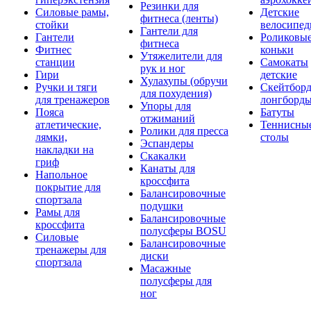
Резинки для
Силовые рамы,
Детские
фитнеса (ленты)
стойки
велосипе
Гантели для
Гантели
Роликовы
фитнеса
Фитнес
коньки
Утяжелители для
станции
Самокаты
рук и ног
Гири
детские
Хулахупы (обручи
Ручки и тяги
Скейтборд
для похудения)
для тренажеров
лонгборд
Упоры для
Пояса
Батуты
отжиманий
атлетические,
Теннисны
Ролики для пресса
лямки,
столы
Эспандеры
накладки на
Скакалки
гриф
Канаты для
Напольное
кроссфита
покрытие для
Балансировочные
спортзала
подушки
Рамы для
Балансировочные
кроссфита
полусферы BOSU
Силовые
Балансировочные
тренажеры для
диски
спортзала
Масажные
полусферы для
ног