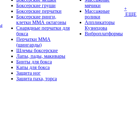
Боксерские груши
мячики
+
Боксерские перчатки
Массажные
ЕЩЕ
Боксерские ринги,
ролики
клетки ММА октагоны
Аппликаторы
ы
Снарядные перчатки для
Кузнецова
бокса
Виброплатформы
Перчатки MMA
(шингарды)
Шлемы боксерские
Лапы, пады, макивары
Бинты для бокса
Капы для бокса
Защита ног
Защита паха, торса