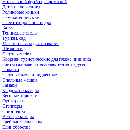
Настольный футбол, аэрохоккей
Детские велосипеды
Роликовые коньки
Самокаты детские
Скейтборды, лонгборды
Батуты
Теннисные столы
Туризм, сад
Маски и ласты для плавания
Шезлонги
Садовая мебель
Коврики туристические для пляжа, пикника
Зонты садовые и пляжные, тенты-парусы
Палатки
Садовые качели подвесные
Спальные мешки
Гамаки
Кардиотренажеры
Беговые дорожки
Орбитреки
Степперы
Спин байки
Велотренажеры
Гребные тренажеры
Единоборства