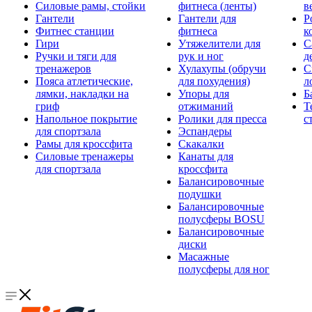
Силовые рамы, стойки
фитнеса (ленты)
в
Гантели
Гантели для
Р
Фитнес станции
фитнеса
к
Гири
Утяжелители для
С
Ручки и тяги для
рук и ног
д
тренажеров
Хулахупы (обручи
С
Пояса атлетические,
для похудения)
л
лямки, накладки на
Упоры для
Б
гриф
отжиманий
Т
Напольное покрытие
Ролики для пресса
с
для спортзала
Эспандеры
Рамы для кроссфита
Скакалки
Силовые тренажеры
Канаты для
для спортзала
кроссфита
Балансировочные
подушки
Балансировочные
полусферы BOSU
Балансировочные
диски
Масажные
полусферы для ног