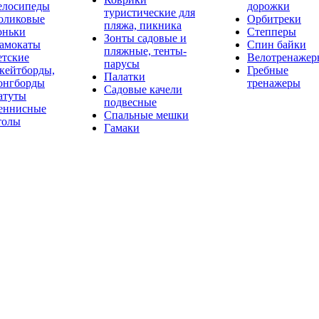
елосипеды
дорожки
туристические для
оликовые
Орбитреки
пляжа, пикника
оньки
Степперы
Зонты садовые и
амокаты
Спин байки
пляжные, тенты-
етские
Велотренажер
парусы
кейтборды,
Гребные
Палатки
онгборды
тренажеры
Садовые качели
атуты
подвесные
еннисные
Спальные мешки
толы
Гамаки