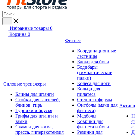
Избранные товары
0
Корзина
0
Фитнес
Координационные
лестницы
Блоки для йоги
Бодибары
(гимнастические
палки)
Колеса для йоги
Силовые тренажеры
Кольца для
Блины для штанги
пилатеса
Стойки для гантелей,
Степ платформы
блинов, гирь
Фитболы (мячи для
Активн
Турники и брусья
фитнеса)
Грифы для штанги и
Медболы
Н
замки
Коврики для
ф
Скамьи для жима,
фитнеса и йоги
а
пресса, гиперэкстензия
Резинки для
Д