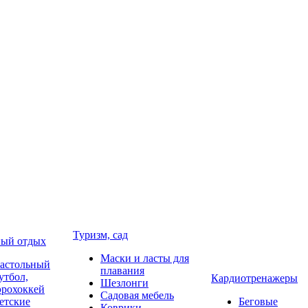
Туризм, сад
ый отдых
Маски и ласты для
астольный
плавания
утбол,
Кардиотренажеры
Шезлонги
эрохоккей
Садовая мебель
етские
Беговые
Коврики