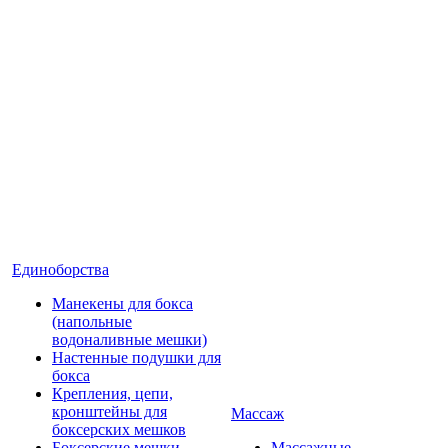
Единоборства
Манекены для бокса
(напольные
водоналивные мешки)
Настенные подушки для
бокса
Крепления, цепи,
кронштейны для
Массаж
боксерских мешков
Боксерские мешки
Массажные