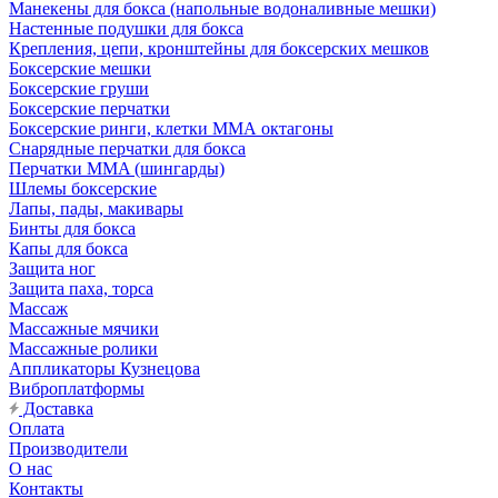
Манекены для бокса (напольные водоналивные мешки)
Настенные подушки для бокса
Крепления, цепи, кронштейны для боксерских мешков
Боксерские мешки
Боксерские груши
Боксерские перчатки
Боксерские ринги, клетки ММА октагоны
Снарядные перчатки для бокса
Перчатки MMA (шингарды)
Шлемы боксерские
Лапы, пады, макивары
Бинты для бокса
Капы для бокса
Защита ног
Защита паха, торса
Массаж
Массажные мячики
Массажные ролики
Аппликаторы Кузнецова
Виброплатформы
Доставка
Оплата
Производители
О нас
Контакты