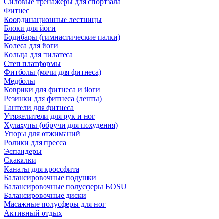
Силовые тренажеры для спортзала
Фитнес
Координационные лестницы
Блоки для йоги
Бодибары (гимнастические палки)
Колеса для йоги
Кольца для пилатеса
Степ платформы
Фитболы (мячи для фитнеса)
Медболы
Коврики для фитнеса и йоги
Резинки для фитнеса (ленты)
Гантели для фитнеса
Утяжелители для рук и ног
Хулахупы (обручи для похудения)
Упоры для отжиманий
Ролики для пресса
Эспандеры
Скакалки
Канаты для кроссфита
Балансировочные подушки
Балансировочные полусферы BOSU
Балансировочные диски
Масажные полусферы для ног
Активный отдых