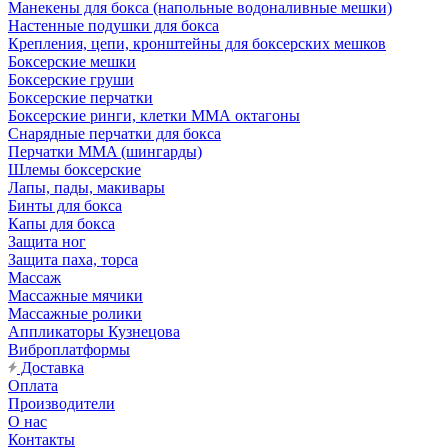
Манекены для бокса (напольные водоналивные мешки)
Настенные подушки для бокса
Крепления, цепи, кронштейны для боксерских мешков
Боксерские мешки
Боксерские груши
Боксерские перчатки
Боксерские ринги, клетки ММА октагоны
Снарядные перчатки для бокса
Перчатки MMA (шингарды)
Шлемы боксерские
Лапы, пады, макивары
Бинты для бокса
Капы для бокса
Защита ног
Защита паха, торса
Массаж
Массажные мячики
Массажные ролики
Аппликаторы Кузнецова
Виброплатформы
Доставка
Оплата
Производители
О нас
Контакты