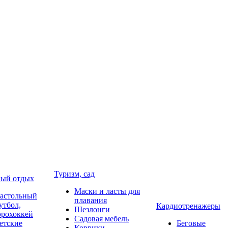
Туризм, сад
ый отдых
Маски и ласты для
астольный
плавания
утбол,
Кардиотренажеры
Шезлонги
эрохоккей
Садовая мебель
етские
Беговые
Коврики