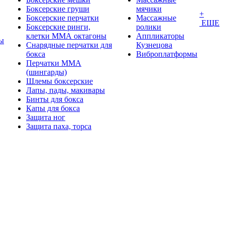
Боксерские груши
мячики
+
Боксерские перчатки
Массажные
ЕЩЕ
Боксерские ринги,
ролики
клетки ММА октагоны
Аппликаторы
ы
Снарядные перчатки для
Кузнецова
бокса
Виброплатформы
Перчатки MMA
(шингарды)
Шлемы боксерские
Лапы, пады, макивары
Бинты для бокса
Капы для бокса
Защита ног
Защита паха, торса