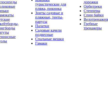
елосипеды
дорожки
туристические для
оликовые
Орбитреки
пляжа, пикника
оньки
Степперы
Зонты садовые и
амокаты
Спин байки
пляжные, тенты-
етские
Велотренажер
парусы
кейтборды,
Гребные
Палатки
онгборды
тренажеры
Садовые качели
атуты
подвесные
еннисные
Спальные мешки
толы
Гамаки