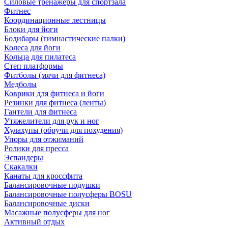
Силовые тренажеры для спортзала
Фитнес
Координационные лестницы
Блоки для йоги
Бодибары (гимнастические палки)
Колеса для йоги
Кольца для пилатеса
Степ платформы
Фитболы (мячи для фитнеса)
Медболы
Коврики для фитнеса и йоги
Резинки для фитнеса (ленты)
Гантели для фитнеса
Утяжелители для рук и ног
Хулахупы (обручи для похудения)
Упоры для отжиманий
Ролики для пресса
Эспандеры
Скакалки
Канаты для кроссфита
Балансировочные подушки
Балансировочные полусферы BOSU
Балансировочные диски
Масажные полусферы для ног
Активный отдых