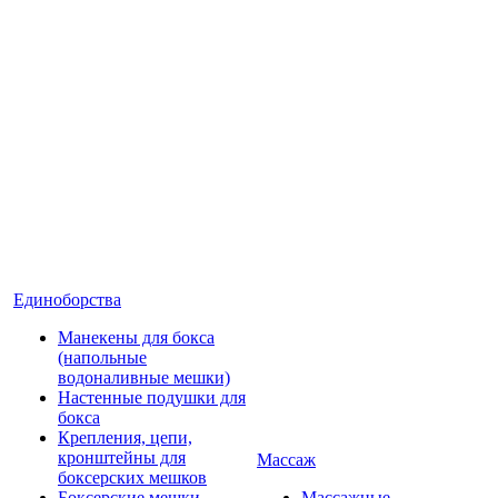
Единоборства
Манекены для бокса
(напольные
водоналивные мешки)
Настенные подушки для
бокса
Крепления, цепи,
кронштейны для
Массаж
боксерских мешков
Боксерские мешки
Массажные