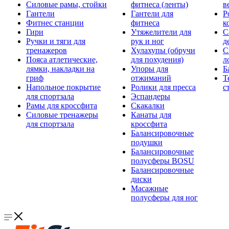
Силовые рамы, стойки
фитнеса (ленты)
в
Гантели
Гантели для
Р
Фитнес станции
фитнеса
к
Гири
Утяжелители для
С
Ручки и тяги для
рук и ног
д
тренажеров
Хулахупы (обручи
С
Пояса атлетические,
для похудения)
л
лямки, накладки на
Упоры для
Б
гриф
отжиманий
Т
Напольное покрытие
Ролики для пресса
с
для спортзала
Эспандеры
Рамы для кроссфита
Скакалки
Силовые тренажеры
Канаты для
для спортзала
кроссфита
Балансировочные
подушки
Балансировочные
полусферы BOSU
Балансировочные
диски
Масажные
полусферы для ног