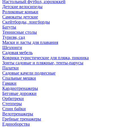
Настольный футбол, аэрохоккей
Детские велосипеды
Роликовые коньки
Самокаты детские
Скейтборды, лонгборды
Батуты
Теннисные столы
Туризм, сад
Маски и ласты для плавания
Шезлонги
Садовая мебель
Коврики туристические для пляжа, пикника
Зонты садовые и пляжные, тенты-парусы
Палатки
Садовые качели подвесные
Спальные мешки
Гамаки
Кардиотренажеры
Беговые дорожки
Орбитреки
Степперы
Спин байки
Велотренажеры
Гребные тренажеры
Единоборства