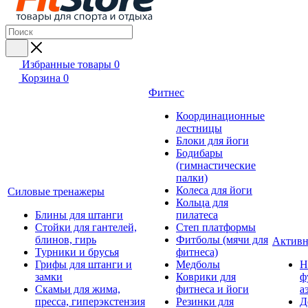
Избранные товары
0
Корзина
0
Фитнес
Координационные
лестницы
Блоки для йоги
Бодибары
(гимнастические
палки)
Колеса для йоги
Силовые тренажеры
Кольца для
Блины для штанги
пилатеса
Стойки для гантелей,
Степ платформы
блинов, гирь
Фитболы (мячи для
Активн
Турники и брусья
фитнеса)
Грифы для штанги и
Медболы
Н
замки
Коврики для
ф
Скамьи для жима,
фитнеса и йоги
а
пресса, гиперэкстензия
Резинки для
Д