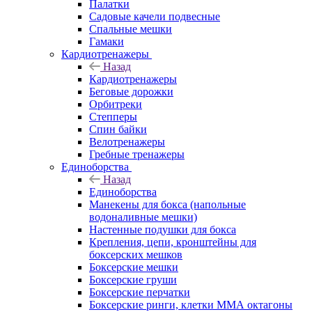
Палатки
Садовые качели подвесные
Спальные мешки
Гамаки
Кардиотренажеры
Назад
Кардиотренажеры
Беговые дорожки
Орбитреки
Степперы
Спин байки
Велотренажеры
Гребные тренажеры
Единоборства
Назад
Единоборства
Манекены для бокса (напольные
водоналивные мешки)
Настенные подушки для бокса
Крепления, цепи, кронштейны для
боксерских мешков
Боксерские мешки
Боксерские груши
Боксерские перчатки
Боксерские ринги, клетки ММА октагоны