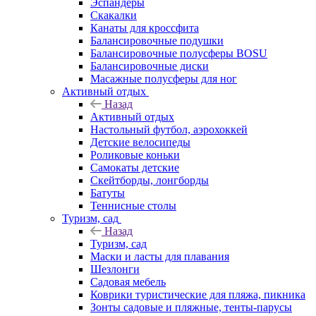
Эспандеры
Скакалки
Канаты для кроссфита
Балансировочные подушки
Балансировочные полусферы BOSU
Балансировочные диски
Масажные полусферы для ног
Активный отдых
Назад
Активный отдых
Настольный футбол, аэрохоккей
Детские велосипеды
Роликовые коньки
Самокаты детские
Скейтборды, лонгборды
Батуты
Теннисные столы
Туризм, сад
Назад
Туризм, сад
Маски и ласты для плавания
Шезлонги
Садовая мебель
Коврики туристические для пляжа, пикника
Зонты садовые и пляжные, тенты-парусы