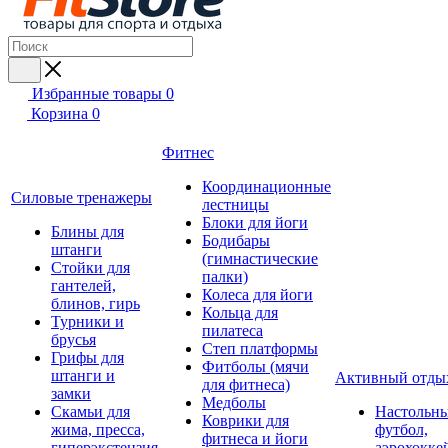
Избранные товары
0
Корзина
0
Фитнес
Координационные
Силовые тренажеры
лестницы
Блоки для йоги
Блины для
Бодибары
штанги
(гимнастические
Стойки для
палки)
гантелей,
Колеса для йоги
блинов, гирь
Кольца для
Турники и
пилатеса
брусья
Степ платформы
Грифы для
Фитболы (мячи
штанги и
Активный отды
для фитнеса)
замки
Медболы
Скамьи для
Настольн
Коврики для
жима, пресса,
футбол,
фитнеса и йоги
гиперэкстензия
аэрохокке