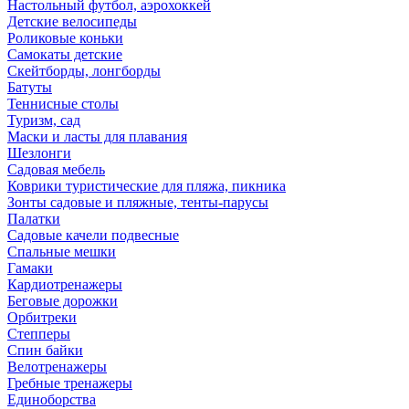
Настольный футбол, аэрохоккей
Детские велосипеды
Роликовые коньки
Самокаты детские
Скейтборды, лонгборды
Батуты
Теннисные столы
Туризм, сад
Маски и ласты для плавания
Шезлонги
Садовая мебель
Коврики туристические для пляжа, пикника
Зонты садовые и пляжные, тенты-парусы
Палатки
Садовые качели подвесные
Спальные мешки
Гамаки
Кардиотренажеры
Беговые дорожки
Орбитреки
Степперы
Спин байки
Велотренажеры
Гребные тренажеры
Единоборства