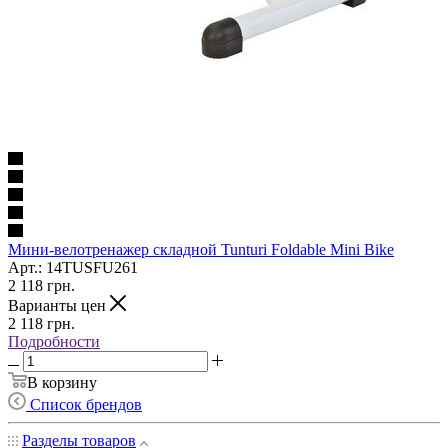
Мини-велотренажер складной Tunturi Foldable Mini Bike
Арт.: 14TUSFU261
2 118
грн.
Варианты цен
2 118
грн.
Подробности
В корзину
Список брендов
Разделы товаров