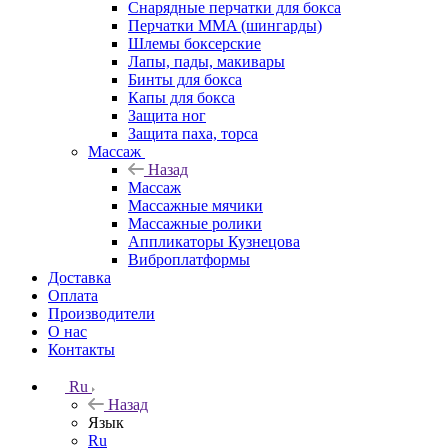
Снарядные перчатки для бокса
Перчатки MMA (шингарды)
Шлемы боксерские
Лапы, пады, макивары
Бинты для бокса
Капы для бокса
Защита ног
Защита паха, торса
Массаж
Назад
Массаж
Массажные мячики
Массажные ролики
Аппликаторы Кузнецова
Виброплатформы
Доставка
Оплата
Производители
О нас
Контакты
Ru
Назад
Язык
Ru