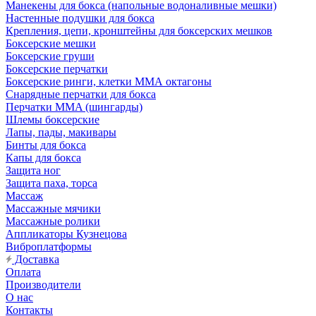
Манекены для бокса (напольные водоналивные мешки)
Настенные подушки для бокса
Крепления, цепи, кронштейны для боксерских мешков
Боксерские мешки
Боксерские груши
Боксерские перчатки
Боксерские ринги, клетки ММА октагоны
Снарядные перчатки для бокса
Перчатки MMA (шингарды)
Шлемы боксерские
Лапы, пады, макивары
Бинты для бокса
Капы для бокса
Защита ног
Защита паха, торса
Массаж
Массажные мячики
Массажные ролики
Аппликаторы Кузнецова
Виброплатформы
Доставка
Оплата
Производители
О нас
Контакты