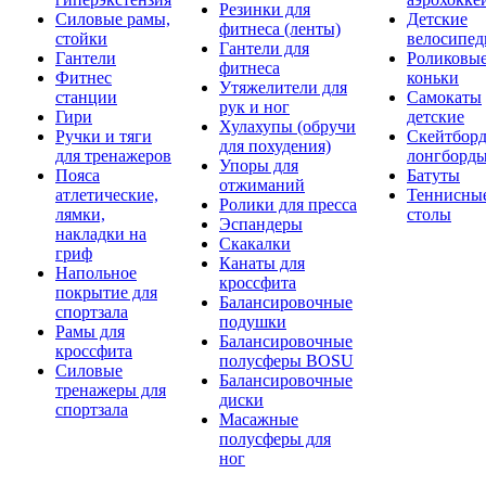
Резинки для
Силовые рамы,
Детские
фитнеса (ленты)
стойки
велосипе
Гантели для
Гантели
Роликовы
фитнеса
Фитнес
коньки
Утяжелители для
станции
Самокаты
рук и ног
Гири
детские
Хулахупы (обручи
Ручки и тяги
Скейтборд
для похудения)
для тренажеров
лонгборд
Упоры для
Пояса
Батуты
отжиманий
атлетические,
Теннисны
Ролики для пресса
лямки,
столы
Эспандеры
накладки на
Скакалки
гриф
Канаты для
Напольное
кроссфита
покрытие для
Балансировочные
спортзала
подушки
Рамы для
Балансировочные
кроссфита
полусферы BOSU
Силовые
Балансировочные
тренажеры для
диски
спортзала
Масажные
полусферы для
ног