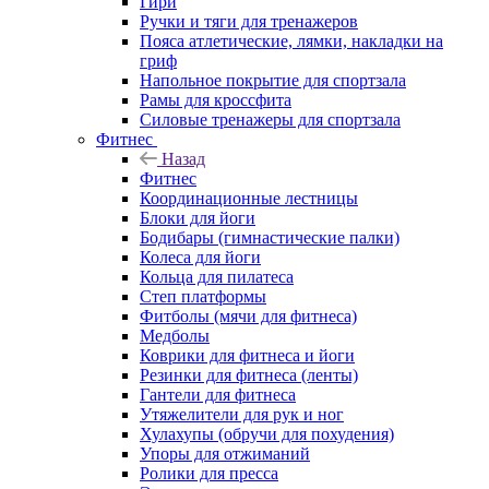
Гири
Ручки и тяги для тренажеров
Пояса атлетические, лямки, накладки на
гриф
Напольное покрытие для спортзала
Рамы для кроссфита
Силовые тренажеры для спортзала
Фитнес
Назад
Фитнес
Координационные лестницы
Блоки для йоги
Бодибары (гимнастические палки)
Колеса для йоги
Кольца для пилатеса
Степ платформы
Фитболы (мячи для фитнеса)
Медболы
Коврики для фитнеса и йоги
Резинки для фитнеса (ленты)
Гантели для фитнеса
Утяжелители для рук и ног
Хулахупы (обручи для похудения)
Упоры для отжиманий
Ролики для пресса