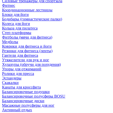
Силовые тренажеры для спортзала
Фитнес
Координационные лестницы
Блоки для йоги
Бодибары (гимнастические палки)
Колеса для йоги
Кольца для пилатеса
Степ платформы
Фитболы (мячи для фитнеса)
Медболы
Коврики для фитнеса и йоги
Резинки для фитнеса (ленты)
Гантели для фитнеса
Утяжелители для рук и ног
Хулахупы (обручи для похудения)
Упоры для отжиманий
Ролики для пресса
Эспандеры
Скакалки
Канаты для кроссфита
Балансировочные подушки
Балансировочные полусферы BOSU
Балансировочные диски
Масажные полусферы для ног
Активный отдых