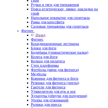
Гири
Ручки и тяги для тренажеров
Пояса атлетические, лямки, накладки на
гриф
Напольное покрытие для спортзала
Рамы для кроссфита
Силовые тренажеры для спортзала
Фитнес
Назад
Фитнес
Координационные лестницы
Блоки для йоги
Бодибары (гимнастические палки)
Колеса для йоги
Кольца для пилатеса
Степ платформы
Фитболы (мячи для фитнеса)
Медболы
Коврики для фитнеса и йоги
Резинки для фитнеса (ленты)
Гантели для фитнеса
Утяжелители для рук и ног
Хулахупы (обручи для похудения)
Упоры для отжиманий
Ролики для пресса