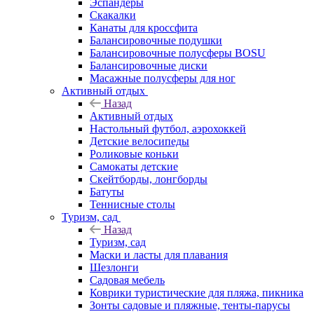
Эспандеры
Скакалки
Канаты для кроссфита
Балансировочные подушки
Балансировочные полусферы BOSU
Балансировочные диски
Масажные полусферы для ног
Активный отдых
Назад
Активный отдых
Настольный футбол, аэрохоккей
Детские велосипеды
Роликовые коньки
Самокаты детские
Скейтборды, лонгборды
Батуты
Теннисные столы
Туризм, сад
Назад
Туризм, сад
Маски и ласты для плавания
Шезлонги
Садовая мебель
Коврики туристические для пляжа, пикника
Зонты садовые и пляжные, тенты-парусы