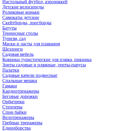
Настольный футбол, аэрохоккей
Детские велосипеды
Роликовые коньки
Самокаты детские
Скейтборды, лонгборды
Батуты
Теннисные столы
Туризм, сад
Маски и ласты для плавания
Шезлонги
Садовая мебель
Коврики туристические для пляжа, пикника
Зонты садовые и пляжные, тенты-парусы
Палатки
Садовые качели подвесные
Спальные мешки
Гамаки
Кардиотренажеры
Беговые дорожки
Орбитреки
Степперы
Спин байки
Велотренажеры
Гребные тренажеры
Единоборства