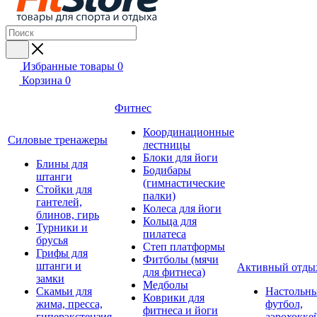
Избранные товары
0
Корзина
0
Фитнес
Координационные
Силовые тренажеры
лестницы
Блоки для йоги
Блины для
Бодибары
штанги
(гимнастические
Стойки для
палки)
гантелей,
Колеса для йоги
блинов, гирь
Кольца для
Турники и
пилатеса
брусья
Степ платформы
Грифы для
Фитболы (мячи
штанги и
Активный отды
для фитнеса)
замки
Медболы
Скамьи для
Настольн
Коврики для
жима, пресса,
футбол,
фитнеса и йоги
гиперэкстензия
аэрохокке