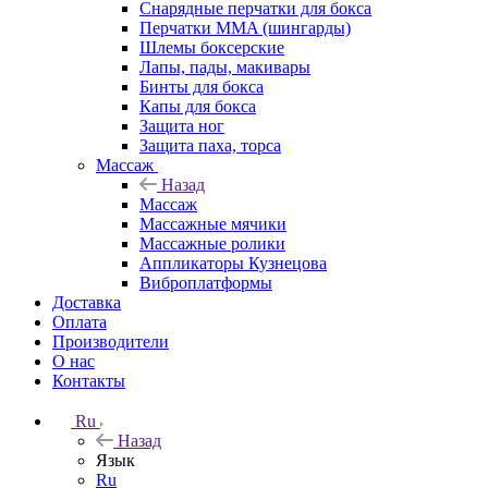
Снарядные перчатки для бокса
Перчатки MMA (шингарды)
Шлемы боксерские
Лапы, пады, макивары
Бинты для бокса
Капы для бокса
Защита ног
Защита паха, торса
Массаж
Назад
Массаж
Массажные мячики
Массажные ролики
Аппликаторы Кузнецова
Виброплатформы
Доставка
Оплата
Производители
О нас
Контакты
Ru
Назад
Язык
Ru