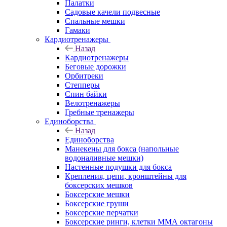
Палатки
Садовые качели подвесные
Спальные мешки
Гамаки
Кардиотренажеры
Назад
Кардиотренажеры
Беговые дорожки
Орбитреки
Степперы
Спин байки
Велотренажеры
Гребные тренажеры
Единоборства
Назад
Единоборства
Манекены для бокса (напольные
водоналивные мешки)
Настенные подушки для бокса
Крепления, цепи, кронштейны для
боксерских мешков
Боксерские мешки
Боксерские груши
Боксерские перчатки
Боксерские ринги, клетки ММА октагоны