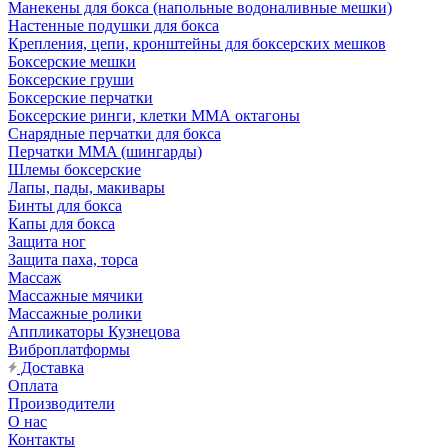
Манекены для бокса (напольные водоналивные мешки)
Настенные подушки для бокса
Крепления, цепи, кронштейны для боксерских мешков
Боксерские мешки
Боксерские груши
Боксерские перчатки
Боксерские ринги, клетки ММА октагоны
Снарядные перчатки для бокса
Перчатки MMA (шингарды)
Шлемы боксерские
Лапы, пады, макивары
Бинты для бокса
Капы для бокса
Защита ног
Защита паха, торса
Массаж
Массажные мячики
Массажные ролики
Аппликаторы Кузнецова
Виброплатформы
Доставка
Оплата
Производители
О нас
Контакты