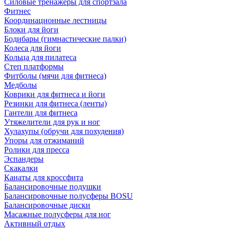
Силовые тренажеры для спортзала
Фитнес
Координационные лестницы
Блоки для йоги
Бодибары (гимнастические палки)
Колеса для йоги
Кольца для пилатеса
Степ платформы
Фитболы (мячи для фитнеса)
Медболы
Коврики для фитнеса и йоги
Резинки для фитнеса (ленты)
Гантели для фитнеса
Утяжелители для рук и ног
Хулахупы (обручи для похудения)
Упоры для отжиманий
Ролики для пресса
Эспандеры
Скакалки
Канаты для кроссфита
Балансировочные подушки
Балансировочные полусферы BOSU
Балансировочные диски
Масажные полусферы для ног
Активный отдых