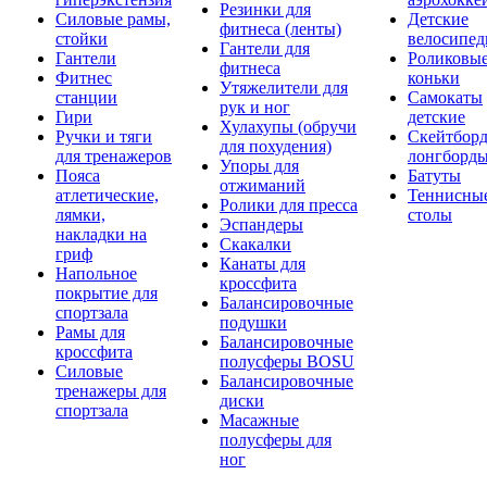
Резинки для
Силовые рамы,
Детские
фитнеса (ленты)
стойки
велосипе
Гантели для
Гантели
Роликовы
фитнеса
Фитнес
коньки
Утяжелители для
станции
Самокаты
рук и ног
Гири
детские
Хулахупы (обручи
Ручки и тяги
Скейтборд
для похудения)
для тренажеров
лонгборд
Упоры для
Пояса
Батуты
отжиманий
атлетические,
Теннисны
Ролики для пресса
лямки,
столы
Эспандеры
накладки на
Скакалки
гриф
Канаты для
Напольное
кроссфита
покрытие для
Балансировочные
спортзала
подушки
Рамы для
Балансировочные
кроссфита
полусферы BOSU
Силовые
Балансировочные
тренажеры для
диски
спортзала
Масажные
полусферы для
ног