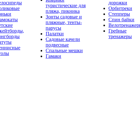
елосипеды
дорожки
туристические для
оликовые
Орбитреки
пляжа, пикника
оньки
Степперы
Зонты садовые и
амокаты
Спин байки
пляжные, тенты-
етские
Велотренажер
парусы
кейтборды,
Гребные
Палатки
онгборды
тренажеры
Садовые качели
атуты
подвесные
еннисные
Спальные мешки
толы
Гамаки