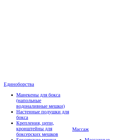
Единоборства
Манекены для бокса
(напольные
водоналивные мешки)
Настенные подушки для
бокса
Крепления, цепи,
кронштейны для
Массаж
боксерских мешков
Боксерские мешки
Массажные