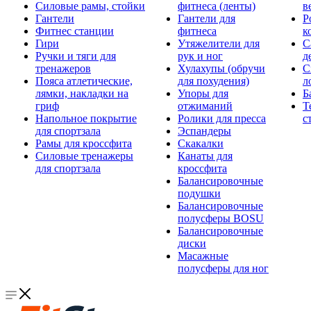
Силовые рамы, стойки
фитнеса (ленты)
в
Гантели
Гантели для
Р
Фитнес станции
фитнеса
к
Гири
Утяжелители для
С
Ручки и тяги для
рук и ног
д
тренажеров
Хулахупы (обручи
С
Пояса атлетические,
для похудения)
л
лямки, накладки на
Упоры для
Б
гриф
отжиманий
Т
Напольное покрытие
Ролики для пресса
с
для спортзала
Эспандеры
Рамы для кроссфита
Скакалки
Силовые тренажеры
Канаты для
для спортзала
кроссфита
Балансировочные
подушки
Балансировочные
полусферы BOSU
Балансировочные
диски
Масажные
полусферы для ног