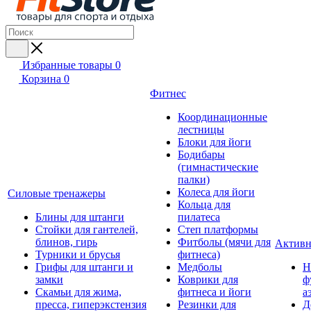
Избранные товары
0
Корзина
0
Фитнес
Координационные
лестницы
Блоки для йоги
Бодибары
(гимнастические
палки)
Колеса для йоги
Силовые тренажеры
Кольца для
Блины для штанги
пилатеса
Стойки для гантелей,
Степ платформы
блинов, гирь
Фитболы (мячи для
Активн
Турники и брусья
фитнеса)
Грифы для штанги и
Медболы
Н
замки
Коврики для
ф
Скамьи для жима,
фитнеса и йоги
а
пресса, гиперэкстензия
Резинки для
Д