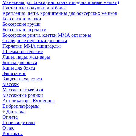
Манекены для бокса (напольные водоналивные мешки)
Настенные подушки для бокса
Крепления, цепи, кронштейны для боксерских мешков
Боксерские мешки
Боксерские груши
Боксерские перчатки
Боксерские ринги, клетки ММА октагоны
Снарядные перчатки для бокса
Перчатки MMA (шингарды)
Шлемы боксерские
Лапы, пады, макивары
Бинты для бокса
Капы для бокса
Защита ног
Защита паха, торса
Массаж
Массажные мячики
Массажные ролики
Аппликаторы Кузнецова
Виброплатформы
Доставка
Оплата
Производители
О нас
Контакты