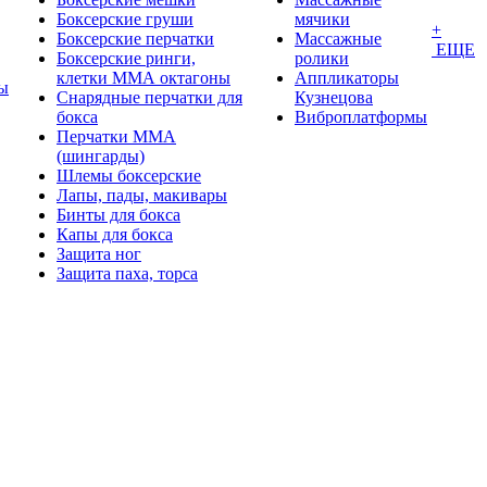
Боксерские груши
мячики
+
Боксерские перчатки
Массажные
ЕЩЕ
Боксерские ринги,
ролики
клетки ММА октагоны
Аппликаторы
ы
Снарядные перчатки для
Кузнецова
бокса
Виброплатформы
Перчатки MMA
(шингарды)
Шлемы боксерские
Лапы, пады, макивары
Бинты для бокса
Капы для бокса
Защита ног
Защита паха, торса