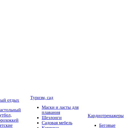
Туризм, сад
ый отдых
Маски и ласты для
астольный
плавания
утбол,
Кардиотренажеры
Шезлонги
эрохоккей
Садовая мебель
етские
Беговые
Коврики