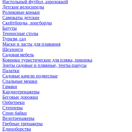
Настольный футбол, аэрохоккей
Детские велосипеды
Роликовые коньки
Самокаты детские
Скейтборды, лонгборды
Батуты
Теннисные столы
Туризм, сад
Маски и ласты для плавания
Шезлонги
Садовая мебель
Коврики туристические для пляжа, пикника
Зонты садовые и пляжные, тенты-парусы
Палатки
Садовые качели подвесные
Спальные мешки
Гамаки
Кардиотренажеры
Беговые дорожки
Орбитреки
Степперы
Спин байки
Велотренажеры
Гребные тренажеры
Единоборства