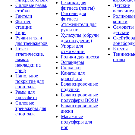
Резинки для
Силовые рамы,
Детские
фитнеса (ленты)
стойки
велосипе
Гантели для
Гантели
Роликовы
фитнеса
Фитнес
коньки
Утяжелители для
станции
Самокаты
рук и ног
Гири
детские
Хулахупы (обручи
Ручки и тяги
Скейтборд
для похудения)
для тренажеров
лонгборд
Упоры для
Пояса
Батуты
отжиманий
атлетические,
Теннисны
Ролики для пресса
лямки,
столы
Эспандеры
накладки на
Скакалки
гриф
Канаты для
Напольное
кроссфита
покрытие для
Балансировочные
спортзала
подушки
Рамы для
Балансировочные
кроссфита
полусферы BOSU
Силовые
Балансировочные
тренажеры для
диски
спортзала
Масажные
полусферы для
ног