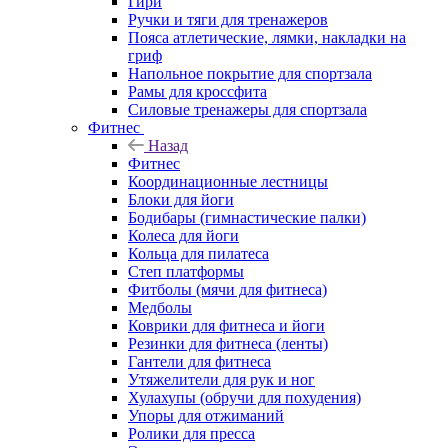
Гири
Ручки и тяги для тренажеров
Пояса атлетические, лямки, накладки на
гриф
Напольное покрытие для спортзала
Рамы для кроссфита
Силовые тренажеры для спортзала
Фитнес
Назад
Фитнес
Координационные лестницы
Блоки для йоги
Бодибары (гимнастические палки)
Колеса для йоги
Кольца для пилатеса
Степ платформы
Фитболы (мячи для фитнеса)
Медболы
Коврики для фитнеса и йоги
Резинки для фитнеса (ленты)
Гантели для фитнеса
Утяжелители для рук и ног
Хулахупы (обручи для похудения)
Упоры для отжиманий
Ролики для пресса