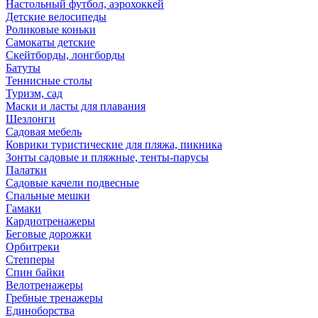
Настольный футбол, аэрохоккей
Детские велосипеды
Роликовые коньки
Самокаты детские
Скейтборды, лонгборды
Батуты
Теннисные столы
Туризм, сад
Маски и ласты для плавания
Шезлонги
Садовая мебель
Коврики туристические для пляжа, пикника
Зонты садовые и пляжные, тенты-парусы
Палатки
Садовые качели подвесные
Спальные мешки
Гамаки
Кардиотренажеры
Беговые дорожки
Орбитреки
Степперы
Спин байки
Велотренажеры
Гребные тренажеры
Единоборства