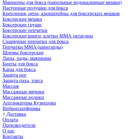
Манекены для бокса (напольные водоналивные мешки)
Настенные подушки для бокса
Крепления, цепи, кронштейны для боксерских мешков
Боксерские мешки
Боксерские груши
Боксерские перчатки
Боксерские ринги, клетки ММА октагоны
Снарядные перчатки для бокса
Перчатки MMA (шингарды)
Шлемы боксерские
Лапы, пады, макивары
Бинты для бокса
Капы для бокса
Защита ног
Защита паха, торса
Массаж
Массажные мячики
Массажные ролики
Аппликаторы Кузнецова
Виброплатформы
Доставка
Оплата
Производители
О нас
Контакты