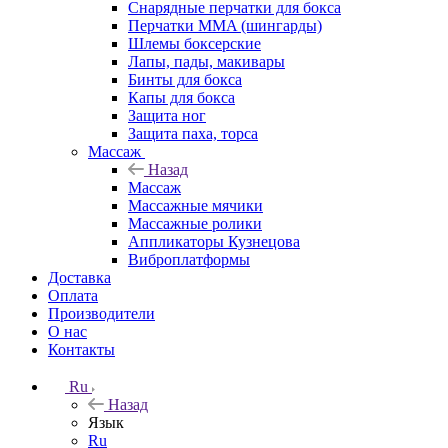
Снарядные перчатки для бокса
Перчатки MMA (шингарды)
Шлемы боксерские
Лапы, пады, макивары
Бинты для бокса
Капы для бокса
Защита ног
Защита паха, торса
Массаж
Назад
Массаж
Массажные мячики
Массажные ролики
Аппликаторы Кузнецова
Виброплатформы
Доставка
Оплата
Производители
О нас
Контакты
Ru
Назад
Язык
Ru