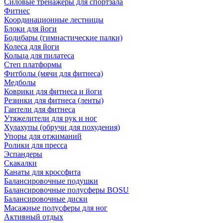
Силовые тренажеры для спортзала
Фитнес
Координационные лестницы
Блоки для йоги
Бодибары (гимнастические палки)
Колеса для йоги
Кольца для пилатеса
Степ платформы
Фитболы (мячи для фитнеса)
Медболы
Коврики для фитнеса и йоги
Резинки для фитнеса (ленты)
Гантели для фитнеса
Утяжелители для рук и ног
Хулахупы (обручи для похудения)
Упоры для отжиманий
Ролики для пресса
Эспандеры
Скакалки
Канаты для кроссфита
Балансировочные подушки
Балансировочные полусферы BOSU
Балансировочные диски
Масажные полусферы для ног
Активный отдых