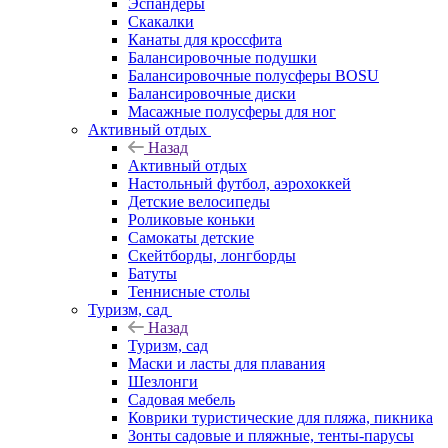
Эспандеры
Скакалки
Канаты для кроссфита
Балансировочные подушки
Балансировочные полусферы BOSU
Балансировочные диски
Масажные полусферы для ног
Активный отдых
Назад
Активный отдых
Настольный футбол, аэрохоккей
Детские велосипеды
Роликовые коньки
Самокаты детские
Скейтборды, лонгборды
Батуты
Теннисные столы
Туризм, сад
Назад
Туризм, сад
Маски и ласты для плавания
Шезлонги
Садовая мебель
Коврики туристические для пляжа, пикника
Зонты садовые и пляжные, тенты-парусы