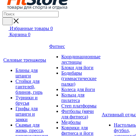
Избранные товары
0
Корзина
0
Фитнес
Координационные
Силовые тренажеры
лестницы
Блоки для йоги
Блины для
Бодибары
штанги
(гимнастические
Стойки для
палки)
гантелей,
Колеса для йоги
блинов, гирь
Кольца для
Турники и
пилатеса
брусья
Степ платформы
Грифы для
Фитболы (мячи
штанги и
Активный отды
для фитнеса)
замки
Медболы
Скамьи для
Настольн
Коврики для
жима, пресса,
футбол,
фитнеса и йоги
гиперэкстензия
аэрохокке