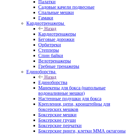
Палатки
Садовые качели подвесные
Спальные мешки
Гамаки
Кардиотренажеры
Назад
Кардиотренажеры
Беговые дорожки
Орбитреки
Степперы
Спин байки
Велотренажеры
Гребные тренажеры
Единоборства
Назад
Единоборства
Манекены для бокса (напольные
водоналивные мешки)
Настенные подушки для бокса
Крепления, цепи, кронштейны для
боксерских мешков
Боксерские мешки
Боксерские груши
Боксерские перчатки
Боксерские ринги, клетки ММА октагоны