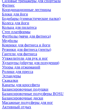
Силовые тренажеры для спортзала
Фитнес
Координационные лестницы
Блоки для йоги
Бодибары (гимнастические палки)
Колеса для йоги
Кольца для пилатеса
Степ платформы
Фитболы (мячи для фитнеса)
Медболы
Коврики для фитнеса и йоги
Резинки для фитнеса (ленты)
Гантели для фитнеса
Утяжелители для рук и ног
Хулахупы (обручи для похудения)
Упоры для отжиманий
Ролики для пресса
Эспандеры
Скакалки
Канаты для кроссфита
Балансировочные подушки
Балансировочные полусферы BOSU
Балансировочные диски
Масажные полусферы для ног
Активный отдых