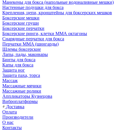
Манекены для бокса (напольные водоналивные мешки)
Настенные подушки для бокса
Крепления, цепи, кронштейны для боксерских мешков
Боксерские мешки
Боксерские груши
Боксерские перчатки
Боксерские ринги, клетки ММА октагоны
Снарядные перчатки для бокса
Перчатки MMA (шингарды)
Шлемы боксерские
Лапы, пады, макивары
Бинты для бокса
Капы для бокса
Защита ног
Защита паха, торса
Массаж
Массажные мячики
Массажные ролики
Аппликаторы Кузнецова
Виброплатформы
Доставка
Оплата
Производители
О нас
Контакты