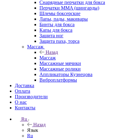
Снарядные перчатки для бокса
Перчатки MMA (шингарды)
Шлемы боксерские
Лапы, пады, макивары
Бинты для бокса
Капы для бокса
Защита ног
Защита паха, торса
Массаж
Назад
Массаж
Массажные мячики
Массажные ролики
Аппликаторы Кузнецова
Виброплатформы
Доставка
Оплата
Производители
О нас
Контакты
Ru
Назад
Язык
Ru