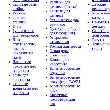
Резинки для
Силовые рамы,
Детские
фитнеса (ленты)
стойки
велосипе
Гантели для
Гантели
Роликовы
фитнеса
Фитнес
коньки
Утяжелители для
станции
Самокаты
рук и ног
Гири
детские
Хулахупы (обручи
Ручки и тяги
Скейтборд
для похудения)
для тренажеров
лонгборд
Упоры для
Пояса
Батуты
отжиманий
атлетические,
Теннисны
Ролики для пресса
лямки,
столы
Эспандеры
накладки на
Скакалки
гриф
Канаты для
Напольное
кроссфита
покрытие для
Балансировочные
спортзала
подушки
Рамы для
Балансировочные
кроссфита
полусферы BOSU
Силовые
Балансировочные
тренажеры для
диски
спортзала
Масажные
полусферы для
ног