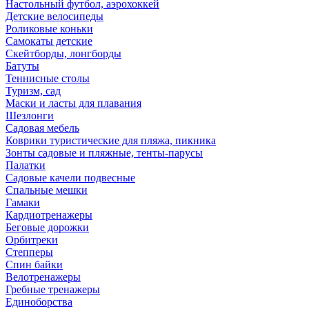
Настольный футбол, аэрохоккей
Детские велосипеды
Роликовые коньки
Самокаты детские
Скейтборды, лонгборды
Батуты
Теннисные столы
Туризм, сад
Маски и ласты для плавания
Шезлонги
Садовая мебель
Коврики туристические для пляжа, пикника
Зонты садовые и пляжные, тенты-парусы
Палатки
Садовые качели подвесные
Спальные мешки
Гамаки
Кардиотренажеры
Беговые дорожки
Орбитреки
Степперы
Спин байки
Велотренажеры
Гребные тренажеры
Единоборства