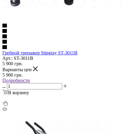
Гребной тренажер Stingray ST-3011B
Арт.: ST-3011B
5 900
грн.
Варианты цен
5 900
грн.
Подробности
В корзину