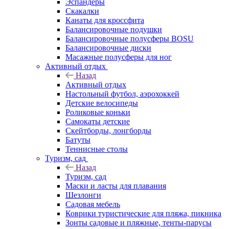
Эспандеры
Скакалки
Канаты для кроссфита
Балансировочные подушки
Балансировочные полусферы BOSU
Балансировочные диски
Масажные полусферы для ног
Активный отдых
Назад
Активный отдых
Настольный футбол, аэрохоккей
Детские велосипеды
Роликовые коньки
Самокаты детские
Скейтборды, лонгборды
Батуты
Теннисные столы
Туризм, сад
Назад
Туризм, сад
Маски и ласты для плавания
Шезлонги
Садовая мебель
Коврики туристические для пляжа, пикника
Зонты садовые и пляжные, тенты-парусы