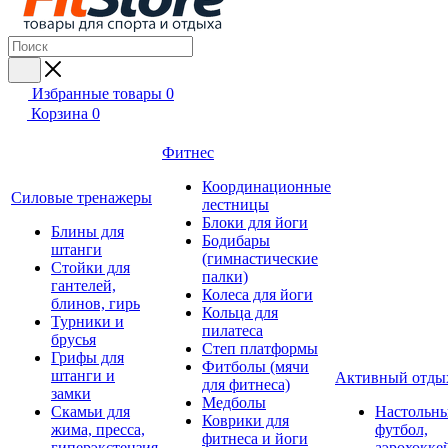
Избранные товары
0
Корзина
0
Фитнес
Координационные
Силовые тренажеры
лестницы
Блоки для йоги
Блины для
Бодибары
штанги
(гимнастические
Стойки для
палки)
гантелей,
Колеса для йоги
блинов, гирь
Кольца для
Турники и
пилатеса
брусья
Степ платформы
Грифы для
Фитболы (мячи
штанги и
Активный отды
для фитнеса)
замки
Медболы
Скамьи для
Настольн
Коврики для
жима, пресса,
футбол,
фитнеса и йоги
гиперэкстензия
аэрохокке