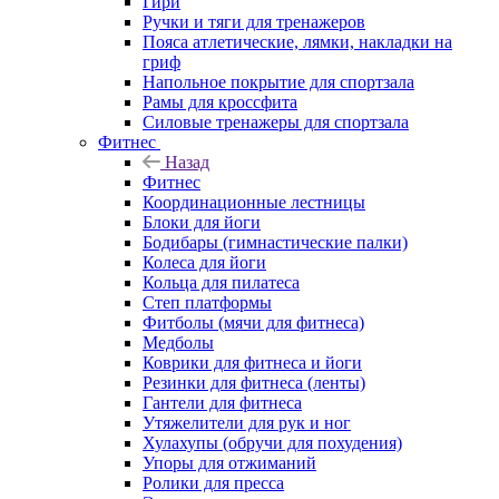
Гири
Ручки и тяги для тренажеров
Пояса атлетические, лямки, накладки на
гриф
Напольное покрытие для спортзала
Рамы для кроссфита
Силовые тренажеры для спортзала
Фитнес
Назад
Фитнес
Координационные лестницы
Блоки для йоги
Бодибары (гимнастические палки)
Колеса для йоги
Кольца для пилатеса
Степ платформы
Фитболы (мячи для фитнеса)
Медболы
Коврики для фитнеса и йоги
Резинки для фитнеса (ленты)
Гантели для фитнеса
Утяжелители для рук и ног
Хулахупы (обручи для похудения)
Упоры для отжиманий
Ролики для пресса