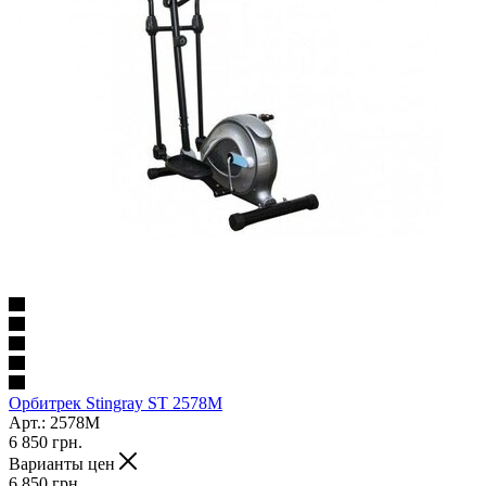
Орбитрек Stingray ST 2578M
Арт.: 2578M
6 850
грн.
Варианты цен
6 850
грн.