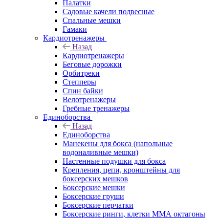
Палатки
Садовые качели подвесные
Спальные мешки
Гамаки
Кардиотренажеры
Назад
Кардиотренажеры
Беговые дорожки
Орбитреки
Степперы
Спин байки
Велотренажеры
Гребные тренажеры
Единоборства
Назад
Единоборства
Манекены для бокса (напольные
водоналивные мешки)
Настенные подушки для бокса
Крепления, цепи, кронштейны для
боксерских мешков
Боксерские мешки
Боксерские груши
Боксерские перчатки
Боксерские ринги, клетки ММА октагоны