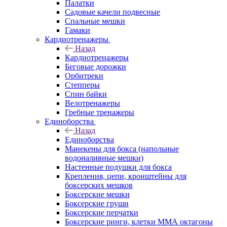
Палатки
Садовые качели подвесные
Спальные мешки
Гамаки
Кардиотренажеры
Назад
Кардиотренажеры
Беговые дорожки
Орбитреки
Степперы
Спин байки
Велотренажеры
Гребные тренажеры
Единоборства
Назад
Единоборства
Манекены для бокса (напольные
водоналивные мешки)
Настенные подушки для бокса
Крепления, цепи, кронштейны для
боксерских мешков
Боксерские мешки
Боксерские груши
Боксерские перчатки
Боксерские ринги, клетки ММА октагоны