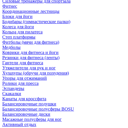
Силовые тренажеры для спортзала
Фитнес
Координационные лестницы
Блоки для йоги
Бодибары (гимнастические палки)
Колеса для йоги
Кольца для пилатеса
Степ платформы
Фитболы (мячи для фитнеса)
Медболы
Коврики для фитнеса и йоги
Резинки для фитнеса (ленты)
Гантели для фитнеса
Утяжелители для рук и ног
Хулахупы (обручи для похудения)
Упоры для отжиманий
Ролики для пресса
Эспандеры
Скакалки
Канаты для кроссфита
Балансировочные подушки
Балансировочные полусферы BOSU
Балансировочные диски
Масажные полусферы для ног
Активный отдых