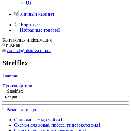
Ua
Личный кабинет
Корзина
0
Избранные товары
0
Контактная информация
г. Киев
contact@fitstore.com.ua
Steelflex
Главная
—
Производители
—
Steelflex
Товары
Разделы товаров
Силовые рамы, стойки
1
Скамьи для жима, пресса, гиперэкстензия
1
Стойки для гантелей, блинов, гирь
1