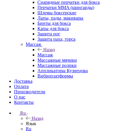
Снарядные перчатки для бокса
Перчатки MMA (шингарды)
Шлемы боксерские
Лапы, пады, макивары
Бинты для бокса
Капы для бокса
Защита ног
Защита паха, торса
Массаж
Назад
Массаж
Массажные мячики
Массажные ролики
Аппликаторы Кузнецова
Виброплатформы
Доставка
Оплата
Производители
О нас
Контакты
Ru
Назад
Язык
Ru