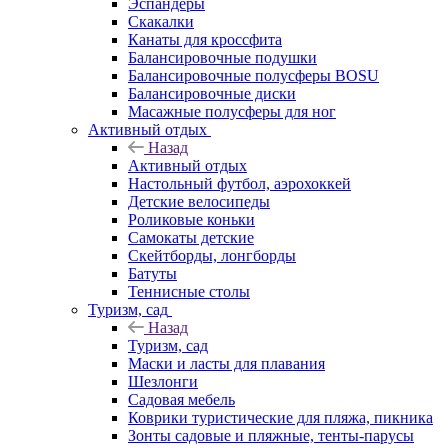
Эспандеры
Скакалки
Канаты для кроссфита
Балансировочные подушки
Балансировочные полусферы BOSU
Балансировочные диски
Масажные полусферы для ног
Активный отдых
Назад
Активный отдых
Настольный футбол, аэрохоккей
Детские велосипеды
Роликовые коньки
Самокаты детские
Скейтборды, лонгборды
Батуты
Теннисные столы
Туризм, сад
Назад
Туризм, сад
Маски и ласты для плавания
Шезлонги
Садовая мебель
Коврики туристические для пляжа, пикника
Зонты садовые и пляжные, тенты-парусы