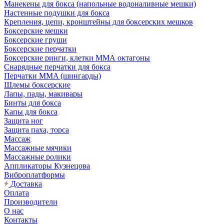
Манекены для бокса (напольные водоналивные мешки)
Настенные подушки для бокса
Крепления, цепи, кронштейны для боксерских мешков
Боксерские мешки
Боксерские груши
Боксерские перчатки
Боксерские ринги, клетки ММА октагоны
Снарядные перчатки для бокса
Перчатки MMA (шингарды)
Шлемы боксерские
Лапы, пады, макивары
Бинты для бокса
Капы для бокса
Защита ног
Защита паха, торса
Массаж
Массажные мячики
Массажные ролики
Аппликаторы Кузнецова
Виброплатформы
Доставка
Оплата
Производители
О нас
Контакты