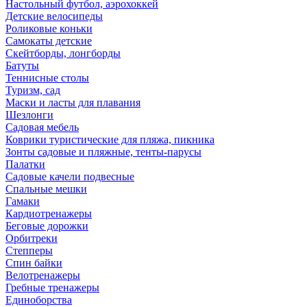
Настольный футбол, аэрохоккей
Детские велосипеды
Роликовые коньки
Самокаты детские
Скейтборды, лонгборды
Батуты
Теннисные столы
Туризм, сад
Маски и ласты для плавания
Шезлонги
Садовая мебель
Коврики туристические для пляжа, пикника
Зонты садовые и пляжные, тенты-парусы
Палатки
Садовые качели подвесные
Спальные мешки
Гамаки
Кардиотренажеры
Беговые дорожки
Орбитреки
Степперы
Спин байки
Велотренажеры
Гребные тренажеры
Единоборства