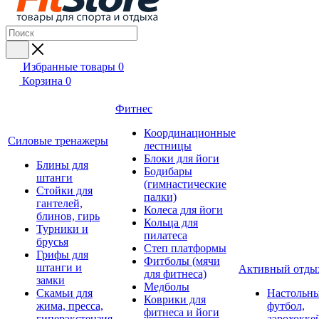
Избранные товары
0
Корзина
0
Фитнес
Координационные
Силовые тренажеры
лестницы
Блоки для йоги
Блины для
Бодибары
штанги
(гимнастические
Стойки для
палки)
гантелей,
Колеса для йоги
блинов, гирь
Кольца для
Турники и
пилатеса
брусья
Степ платформы
Грифы для
Фитболы (мячи
штанги и
Активный отды
для фитнеса)
замки
Медболы
Скамьи для
Настольн
Коврики для
жима, пресса,
футбол,
фитнеса и йоги
гиперэкстензия
аэрохокке