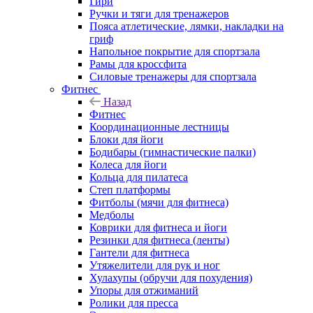
Гири
Ручки и тяги для тренажеров
Пояса атлетические, лямки, накладки на
гриф
Напольное покрытие для спортзала
Рамы для кроссфита
Силовые тренажеры для спортзала
Фитнес
Назад
Фитнес
Координационные лестницы
Блоки для йоги
Бодибары (гимнастические палки)
Колеса для йоги
Кольца для пилатеса
Степ платформы
Фитболы (мячи для фитнеса)
Медболы
Коврики для фитнеса и йоги
Резинки для фитнеса (ленты)
Гантели для фитнеса
Утяжелители для рук и ног
Хулахупы (обручи для похудения)
Упоры для отжиманий
Ролики для пресса