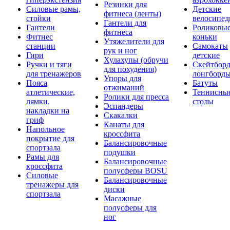
Резинки для
Силовые рамы,
Детские
фитнеса (ленты)
стойки
велосипе
Гантели для
Гантели
Роликовы
фитнеса
Фитнес
коньки
Утяжелители для
станции
Самокаты
рук и ног
Гири
детские
Хулахупы (обручи
Ручки и тяги
Скейтборд
для похудения)
для тренажеров
лонгборд
Упоры для
Пояса
Батуты
отжиманий
атлетические,
Теннисны
Ролики для пресса
лямки,
столы
Эспандеры
накладки на
Скакалки
гриф
Канаты для
Напольное
кроссфита
покрытие для
Балансировочные
спортзала
подушки
Рамы для
Балансировочные
кроссфита
полусферы BOSU
Силовые
Балансировочные
тренажеры для
диски
спортзала
Масажные
полусферы для
ног