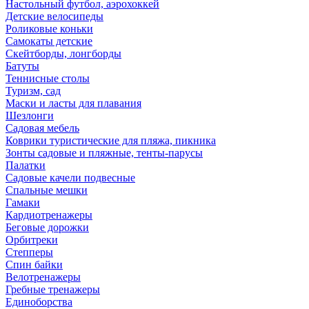
Настольный футбол, аэрохоккей
Детские велосипеды
Роликовые коньки
Самокаты детские
Скейтборды, лонгборды
Батуты
Теннисные столы
Туризм, сад
Маски и ласты для плавания
Шезлонги
Садовая мебель
Коврики туристические для пляжа, пикника
Зонты садовые и пляжные, тенты-парусы
Палатки
Садовые качели подвесные
Спальные мешки
Гамаки
Кардиотренажеры
Беговые дорожки
Орбитреки
Степперы
Спин байки
Велотренажеры
Гребные тренажеры
Единоборства