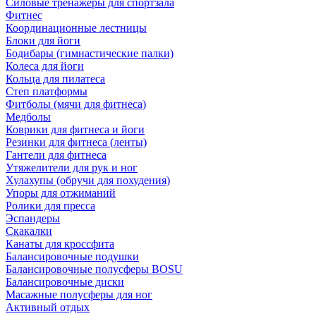
Силовые тренажеры для спортзала
Фитнес
Координационные лестницы
Блоки для йоги
Бодибары (гимнастические палки)
Колеса для йоги
Кольца для пилатеса
Степ платформы
Фитболы (мячи для фитнеса)
Медболы
Коврики для фитнеса и йоги
Резинки для фитнеса (ленты)
Гантели для фитнеса
Утяжелители для рук и ног
Хулахупы (обручи для похудения)
Упоры для отжиманий
Ролики для пресса
Эспандеры
Скакалки
Канаты для кроссфита
Балансировочные подушки
Балансировочные полусферы BOSU
Балансировочные диски
Масажные полусферы для ног
Активный отдых