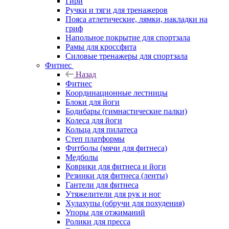
Гири
Ручки и тяги для тренажеров
Пояса атлетические, лямки, накладки на
гриф
Напольное покрытие для спортзала
Рамы для кроссфита
Силовые тренажеры для спортзала
Фитнес
Назад
Фитнес
Координационные лестницы
Блоки для йоги
Бодибары (гимнастические палки)
Колеса для йоги
Кольца для пилатеса
Степ платформы
Фитболы (мячи для фитнеса)
Медболы
Коврики для фитнеса и йоги
Резинки для фитнеса (ленты)
Гантели для фитнеса
Утяжелители для рук и ног
Хулахупы (обручи для похудения)
Упоры для отжиманий
Ролики для пресса