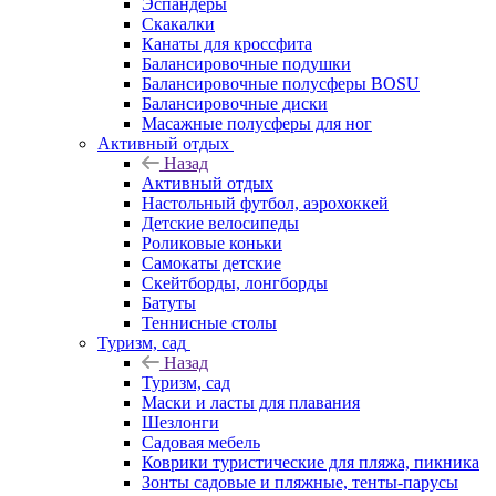
Эспандеры
Скакалки
Канаты для кроссфита
Балансировочные подушки
Балансировочные полусферы BOSU
Балансировочные диски
Масажные полусферы для ног
Активный отдых
Назад
Активный отдых
Настольный футбол, аэрохоккей
Детские велосипеды
Роликовые коньки
Самокаты детские
Скейтборды, лонгборды
Батуты
Теннисные столы
Туризм, сад
Назад
Туризм, сад
Маски и ласты для плавания
Шезлонги
Садовая мебель
Коврики туристические для пляжа, пикника
Зонты садовые и пляжные, тенты-парусы