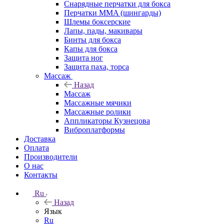
Снарядные перчатки для бокса
Перчатки MMA (шингарды)
Шлемы боксерские
Лапы, пады, макивары
Бинты для бокса
Капы для бокса
Защита ног
Защита паха, торса
Массаж
Назад
Массаж
Массажные мячики
Массажные ролики
Аппликаторы Кузнецова
Виброплатформы
Доставка
Оплата
Производители
О нас
Контакты
Ru
Назад
Язык
Ru