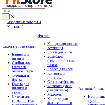
Избранные товары
0
Корзина
0
Фитнес
Координационные
Силовые тренажеры
лестницы
Блоки для йоги
Блины для
Бодибары
штанги
(гимнастические
Стойки для
палки)
гантелей,
Колеса для йоги
блинов, гирь
Кольца для
Турники и
пилатеса
брусья
Степ платформы
Грифы для
Фитболы (мячи
штанги и
Активный отды
для фитнеса)
замки
Медболы
Скамьи для
Настольн
Коврики для
жима, пресса,
футбол,
фитнеса и йоги
гиперэкстензия
аэрохокке