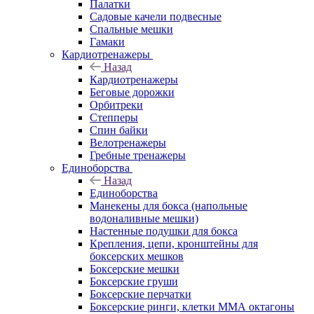
Палатки
Садовые качели подвесные
Спальные мешки
Гамаки
Кардиотренажеры
Назад
Кардиотренажеры
Беговые дорожки
Орбитреки
Степперы
Спин байки
Велотренажеры
Гребные тренажеры
Единоборства
Назад
Единоборства
Манекены для бокса (напольные
водоналивные мешки)
Настенные подушки для бокса
Крепления, цепи, кронштейны для
боксерских мешков
Боксерские мешки
Боксерские груши
Боксерские перчатки
Боксерские ринги, клетки ММА октагоны