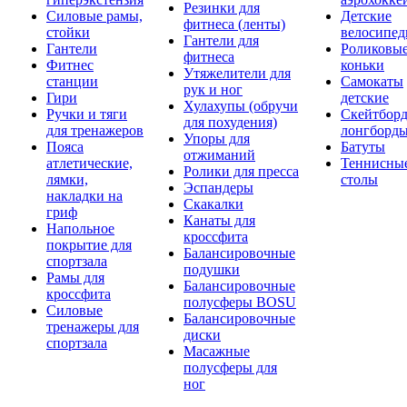
Резинки для
Силовые рамы,
Детские
фитнеса (ленты)
стойки
велосипе
Гантели для
Гантели
Роликовы
фитнеса
Фитнес
коньки
Утяжелители для
станции
Самокаты
рук и ног
Гири
детские
Хулахупы (обручи
Ручки и тяги
Скейтборд
для похудения)
для тренажеров
лонгборд
Упоры для
Пояса
Батуты
отжиманий
атлетические,
Теннисны
Ролики для пресса
лямки,
столы
Эспандеры
накладки на
Скакалки
гриф
Канаты для
Напольное
кроссфита
покрытие для
Балансировочные
спортзала
подушки
Рамы для
Балансировочные
кроссфита
полусферы BOSU
Силовые
Балансировочные
тренажеры для
диски
спортзала
Масажные
полусферы для
ног