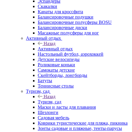
Эспандеры
Скакалки
Канаты для кроссфита
Балансировочные подушки
Балансировочные полусферы BOSU
Балансировочные диски
Масажные полусферы для ног
Активный отдых
Назад
Активный отдых
Настольный футбол, аэрохоккей
Детские велосипеды
Роликовые коньки
Самокаты детские
Скейтборды, лонгборды
Батуты
Теннисные столы
Туризм, сад
Назад
Туризм, сад
Маски и ласты для плавания
Шезлонги
Садовая мебель
Коврики туристические для пляжа, пикника
Зонты садовые и пляжные, тенты-парусы