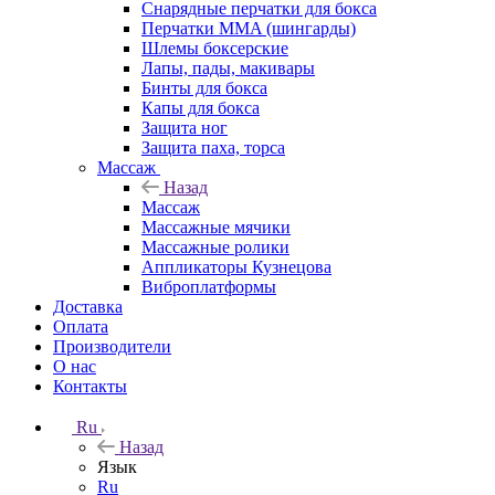
Снарядные перчатки для бокса
Перчатки MMA (шингарды)
Шлемы боксерские
Лапы, пады, макивары
Бинты для бокса
Капы для бокса
Защита ног
Защита паха, торса
Массаж
Назад
Массаж
Массажные мячики
Массажные ролики
Аппликаторы Кузнецова
Виброплатформы
Доставка
Оплата
Производители
О нас
Контакты
Ru
Назад
Язык
Ru