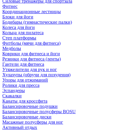
Силовые тренажеры для спортзала
Фитнес
Координационные лестницы
Блоки для йоги
Бодибары (гимнастические палки)
Колеса для йоги
Кольца для пилатеса
Степ платформы
Фитболы (мячи для фитнеса)
Медболы
Коврики для фитнеса и йоги
Резинки для фитнеса (ленты)
Гантели для фитнеса
Утяжелители для рук и ног
Хулахупы (обручи для похудения)
Упоры для отжиманий
Ролики для пресса
Эспандеры
Скакалки
Канаты для кроссфита
Балансировочные подушки
Балансировочные полусферы BOSU
Балансировочные диски
Масажные полусферы для ног
Активный отдых