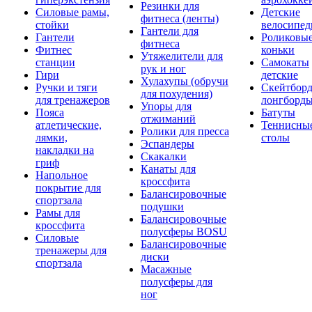
Резинки для
Силовые рамы,
Детские
фитнеса (ленты)
стойки
велосипе
Гантели для
Гантели
Роликовы
фитнеса
Фитнес
коньки
Утяжелители для
станции
Самокаты
рук и ног
Гири
детские
Хулахупы (обручи
Ручки и тяги
Скейтборд
для похудения)
для тренажеров
лонгборд
Упоры для
Пояса
Батуты
отжиманий
атлетические,
Теннисны
Ролики для пресса
лямки,
столы
Эспандеры
накладки на
Скакалки
гриф
Канаты для
Напольное
кроссфита
покрытие для
Балансировочные
спортзала
подушки
Рамы для
Балансировочные
кроссфита
полусферы BOSU
Силовые
Балансировочные
тренажеры для
диски
спортзала
Масажные
полусферы для
ног