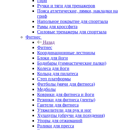
Гири
Ручки и тяги для тренажеров
Пояса атлетические, лямки, накладки на
гриф
Напольное покрытие для спортзала
Рамы для кроссфита
Силовые тренажеры для спортзала
Фитнес
Назад
Фитнес
Координационные лестницы
Блоки для йоги
Бодибары (гимнастические палки)
Колеса для йоги
Кольца для пилатеса
Степ платформы
Фитболы (мячи для фитнеса)
Медболы
Коврики для фитнеса и йоги
Резинки для фитнеса (ленты)
Гантели для фитнеса
Утяжелители для рук и ног
Хулахупы (обручи для похудения)
Упоры для отжиманий
Ролики для пресса