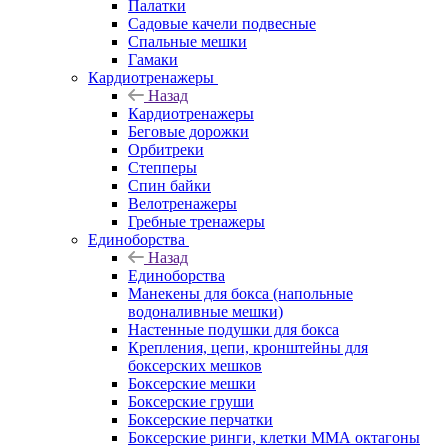
Палатки
Садовые качели подвесные
Спальные мешки
Гамаки
Кардиотренажеры
Назад
Кардиотренажеры
Беговые дорожки
Орбитреки
Степперы
Спин байки
Велотренажеры
Гребные тренажеры
Единоборства
Назад
Единоборства
Манекены для бокса (напольные
водоналивные мешки)
Настенные подушки для бокса
Крепления, цепи, кронштейны для
боксерских мешков
Боксерские мешки
Боксерские груши
Боксерские перчатки
Боксерские ринги, клетки ММА октагоны