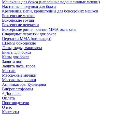
Манекены для бокса (напольные водоналивные мешки)
Настенные подушки для бокса
Крепления, цепи, кронштейны для боксерских мешков
Боксерские мешки
Боксерские груши
Боксерские перчатки
Боксерские ринги, клетки ММА октагоны
Снарядные перчатки для бокса
Перчатки MMA (шингарды)
Шлемы боксерские
Лапы, пады, макивары
Бинты для бокса
Капы для бокса
Защита ног
Защита паха, торса
Массаж
Массажные мячики
Массажные ролики
Аппликаторы Кузнецова
Виброплатформы
Доставка
Оплата
Производители
О нас
Контакты