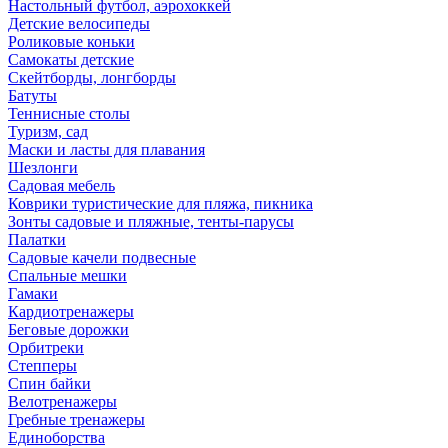
Настольный футбол, аэрохоккей
Детские велосипеды
Роликовые коньки
Самокаты детские
Скейтборды, лонгборды
Батуты
Теннисные столы
Туризм, сад
Маски и ласты для плавания
Шезлонги
Садовая мебель
Коврики туристические для пляжа, пикника
Зонты садовые и пляжные, тенты-парусы
Палатки
Садовые качели подвесные
Спальные мешки
Гамаки
Кардиотренажеры
Беговые дорожки
Орбитреки
Степперы
Спин байки
Велотренажеры
Гребные тренажеры
Единоборства