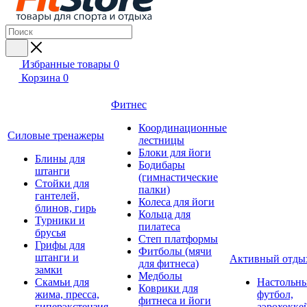
Избранные товары
0
Корзина
0
Фитнес
Координационные
Силовые тренажеры
лестницы
Блоки для йоги
Блины для
Бодибары
штанги
(гимнастические
Стойки для
палки)
гантелей,
Колеса для йоги
блинов, гирь
Кольца для
Турники и
пилатеса
брусья
Степ платформы
Грифы для
Фитболы (мячи
штанги и
Активный отды
для фитнеса)
замки
Медболы
Скамьи для
Настольн
Коврики для
жима, пресса,
футбол,
фитнеса и йоги
гиперэкстензия
аэрохокке