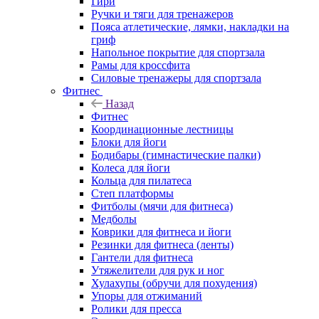
Гири
Ручки и тяги для тренажеров
Пояса атлетические, лямки, накладки на
гриф
Напольное покрытие для спортзала
Рамы для кроссфита
Силовые тренажеры для спортзала
Фитнес
Назад
Фитнес
Координационные лестницы
Блоки для йоги
Бодибары (гимнастические палки)
Колеса для йоги
Кольца для пилатеса
Степ платформы
Фитболы (мячи для фитнеса)
Медболы
Коврики для фитнеса и йоги
Резинки для фитнеса (ленты)
Гантели для фитнеса
Утяжелители для рук и ног
Хулахупы (обручи для похудения)
Упоры для отжиманий
Ролики для пресса