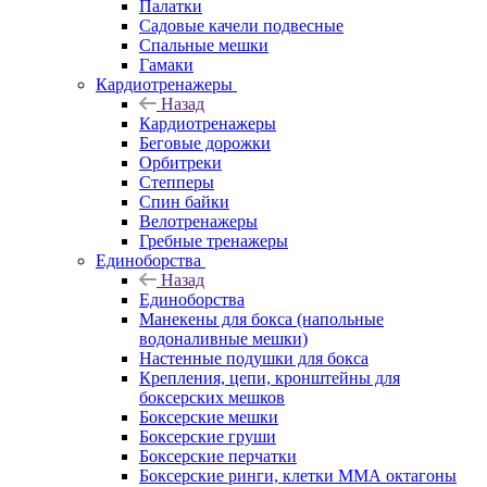
Палатки
Садовые качели подвесные
Спальные мешки
Гамаки
Кардиотренажеры
Назад
Кардиотренажеры
Беговые дорожки
Орбитреки
Степперы
Спин байки
Велотренажеры
Гребные тренажеры
Единоборства
Назад
Единоборства
Манекены для бокса (напольные
водоналивные мешки)
Настенные подушки для бокса
Крепления, цепи, кронштейны для
боксерских мешков
Боксерские мешки
Боксерские груши
Боксерские перчатки
Боксерские ринги, клетки ММА октагоны