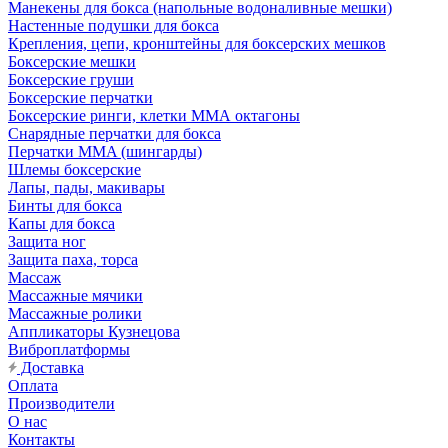
Манекены для бокса (напольные водоналивные мешки)
Настенные подушки для бокса
Крепления, цепи, кронштейны для боксерских мешков
Боксерские мешки
Боксерские груши
Боксерские перчатки
Боксерские ринги, клетки ММА октагоны
Снарядные перчатки для бокса
Перчатки MMA (шингарды)
Шлемы боксерские
Лапы, пады, макивары
Бинты для бокса
Капы для бокса
Защита ног
Защита паха, торса
Массаж
Массажные мячики
Массажные ролики
Аппликаторы Кузнецова
Виброплатформы
Доставка
Оплата
Производители
О нас
Контакты