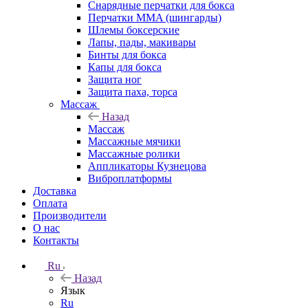
Снарядные перчатки для бокса
Перчатки MMA (шингарды)
Шлемы боксерские
Лапы, пады, макивары
Бинты для бокса
Капы для бокса
Защита ног
Защита паха, торса
Массаж
Назад
Массаж
Массажные мячики
Массажные ролики
Аппликаторы Кузнецова
Виброплатформы
Доставка
Оплата
Производители
О нас
Контакты
Ru
Назад
Язык
Ru