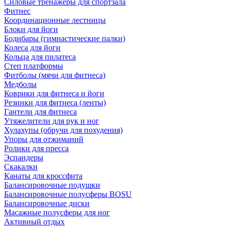
Силовые тренажеры для спортзала
Фитнес
Координационные лестницы
Блоки для йоги
Бодибары (гимнастические палки)
Колеса для йоги
Кольца для пилатеса
Степ платформы
Фитболы (мячи для фитнеса)
Медболы
Коврики для фитнеса и йоги
Резинки для фитнеса (ленты)
Гантели для фитнеса
Утяжелители для рук и ног
Хулахупы (обручи для похудения)
Упоры для отжиманий
Ролики для пресса
Эспандеры
Скакалки
Канаты для кроссфита
Балансировочные подушки
Балансировочные полусферы BOSU
Балансировочные диски
Масажные полусферы для ног
Активный отдых