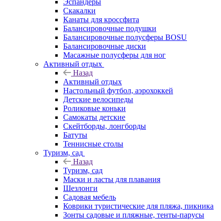
Эспандеры
Скакалки
Канаты для кроссфита
Балансировочные подушки
Балансировочные полусферы BOSU
Балансировочные диски
Масажные полусферы для ног
Активный отдых
Назад
Активный отдых
Настольный футбол, аэрохоккей
Детские велосипеды
Роликовые коньки
Самокаты детские
Скейтборды, лонгборды
Батуты
Теннисные столы
Туризм, сад
Назад
Туризм, сад
Маски и ласты для плавания
Шезлонги
Садовая мебель
Коврики туристические для пляжа, пикника
Зонты садовые и пляжные, тенты-парусы