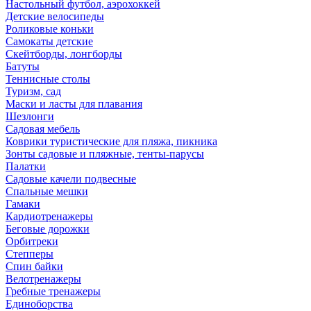
Настольный футбол, аэрохоккей
Детские велосипеды
Роликовые коньки
Самокаты детские
Скейтборды, лонгборды
Батуты
Теннисные столы
Туризм, сад
Маски и ласты для плавания
Шезлонги
Садовая мебель
Коврики туристические для пляжа, пикника
Зонты садовые и пляжные, тенты-парусы
Палатки
Садовые качели подвесные
Спальные мешки
Гамаки
Кардиотренажеры
Беговые дорожки
Орбитреки
Степперы
Спин байки
Велотренажеры
Гребные тренажеры
Единоборства