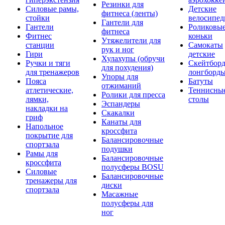
Резинки для
Силовые рамы,
Детские
фитнеса (ленты)
стойки
велосипе
Гантели для
Гантели
Роликовы
фитнеса
Фитнес
коньки
Утяжелители для
станции
Самокаты
рук и ног
Гири
детские
Хулахупы (обручи
Ручки и тяги
Скейтборд
для похудения)
для тренажеров
лонгборд
Упоры для
Пояса
Батуты
отжиманий
атлетические,
Теннисны
Ролики для пресса
лямки,
столы
Эспандеры
накладки на
Скакалки
гриф
Канаты для
Напольное
кроссфита
покрытие для
Балансировочные
спортзала
подушки
Рамы для
Балансировочные
кроссфита
полусферы BOSU
Силовые
Балансировочные
тренажеры для
диски
спортзала
Масажные
полусферы для
ног