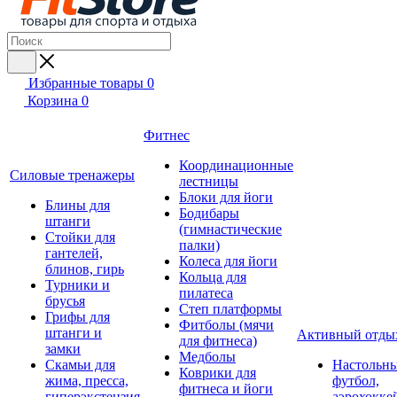
Избранные товары
0
Корзина
0
Фитнес
Координационные
Силовые тренажеры
лестницы
Блоки для йоги
Блины для
Бодибары
штанги
(гимнастические
Стойки для
палки)
гантелей,
Колеса для йоги
блинов, гирь
Кольца для
Турники и
пилатеса
брусья
Степ платформы
Грифы для
Фитболы (мячи
штанги и
Активный отды
для фитнеса)
замки
Медболы
Скамьи для
Настольн
Коврики для
жима, пресса,
футбол,
фитнеса и йоги
гиперэкстензия
аэрохокке