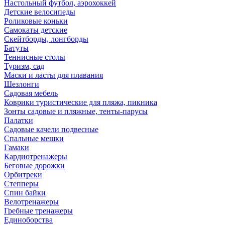
Настольный футбол, аэрохоккей
Детские велосипеды
Роликовые коньки
Самокаты детские
Скейтборды, лонгборды
Батуты
Теннисные столы
Туризм, сад
Маски и ласты для плавания
Шезлонги
Садовая мебель
Коврики туристические для пляжа, пикника
Зонты садовые и пляжные, тенты-парусы
Палатки
Садовые качели подвесные
Спальные мешки
Гамаки
Кардиотренажеры
Беговые дорожки
Орбитреки
Степперы
Спин байки
Велотренажеры
Гребные тренажеры
Единоборства