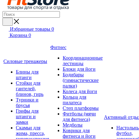
Избранные товары
0
Корзина
0
Фитнес
Координационные
Силовые тренажеры
лестницы
Блоки для йоги
Блины для
Бодибары
штанги
(гимнастические
Стойки для
палки)
гантелей,
Колеса для йоги
блинов, гирь
Кольца для
Турники и
пилатеса
брусья
Степ платформы
Грифы для
Фитболы (мячи
штанги и
Активный отды
для фитнеса)
замки
Медболы
Скамьи для
Настольн
Коврики для
жима, пресса,
футбол,
фитнеса и йоги
гиперэкстензия
аэрохокке