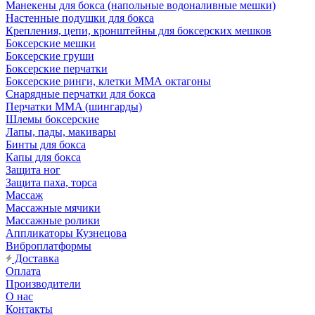
Манекены для бокса (напольные водоналивные мешки)
Настенные подушки для бокса
Крепления, цепи, кронштейны для боксерских мешков
Боксерские мешки
Боксерские груши
Боксерские перчатки
Боксерские ринги, клетки ММА октагоны
Снарядные перчатки для бокса
Перчатки MMA (шингарды)
Шлемы боксерские
Лапы, пады, макивары
Бинты для бокса
Капы для бокса
Защита ног
Защита паха, торса
Массаж
Массажные мячики
Массажные ролики
Аппликаторы Кузнецова
Виброплатформы
Доставка
Оплата
Производители
О нас
Контакты