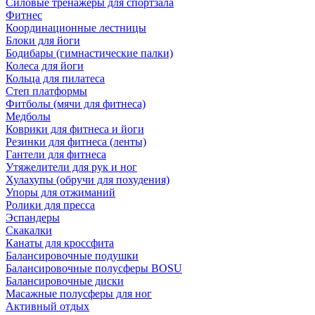
Силовые тренажеры для спортзала
Фитнес
Координационные лестницы
Блоки для йоги
Бодибары (гимнастические палки)
Колеса для йоги
Кольца для пилатеса
Степ платформы
Фитболы (мячи для фитнеса)
Медболы
Коврики для фитнеса и йоги
Резинки для фитнеса (ленты)
Гантели для фитнеса
Утяжелители для рук и ног
Хулахупы (обручи для похудения)
Упоры для отжиманий
Ролики для пресса
Эспандеры
Скакалки
Канаты для кроссфита
Балансировочные подушки
Балансировочные полусферы BOSU
Балансировочные диски
Масажные полусферы для ног
Активный отдых