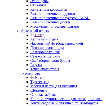
Эспандеры
Скакалки
Канаты для кроссфита
Балансировочные подушки
Балансировочные полусферы BOSU
Балансировочные диски
Масажные полусферы для ног
Активный отдых
Назад
Активный отдых
Настольный футбол, аэрохоккей
Детские велосипеды
Роликовые коньки
Самокаты детские
Скейтборды, лонгборды
Батуты
Теннисные столы
Туризм, сад
Назад
Туризм, сад
Маски и ласты для плавания
Шезлонги
Садовая мебель
Коврики туристические для пляжа, пикника
Зонты садовые и пляжные, тенты-парусы