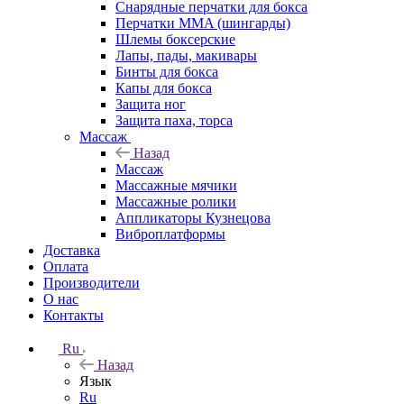
Снарядные перчатки для бокса
Перчатки MMA (шингарды)
Шлемы боксерские
Лапы, пады, макивары
Бинты для бокса
Капы для бокса
Защита ног
Защита паха, торса
Массаж
Назад
Массаж
Массажные мячики
Массажные ролики
Аппликаторы Кузнецова
Виброплатформы
Доставка
Оплата
Производители
О нас
Контакты
Ru
Назад
Язык
Ru