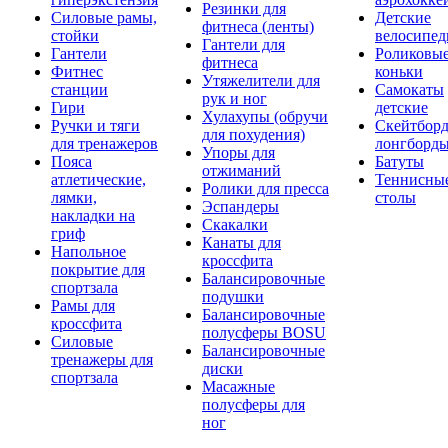
Резинки для
Силовые рамы,
Детские
фитнеса (ленты)
стойки
велосипе
Гантели для
Гантели
Роликовы
фитнеса
Фитнес
коньки
Утяжелители для
станции
Самокаты
рук и ног
Гири
детские
Хулахупы (обручи
Ручки и тяги
Скейтборд
для похудения)
для тренажеров
лонгборд
Упоры для
Пояса
Батуты
отжиманий
атлетические,
Теннисны
Ролики для пресса
лямки,
столы
Эспандеры
накладки на
Скакалки
гриф
Канаты для
Напольное
кроссфита
покрытие для
Балансировочные
спортзала
подушки
Рамы для
Балансировочные
кроссфита
полусферы BOSU
Силовые
Балансировочные
тренажеры для
диски
спортзала
Масажные
полусферы для
ног