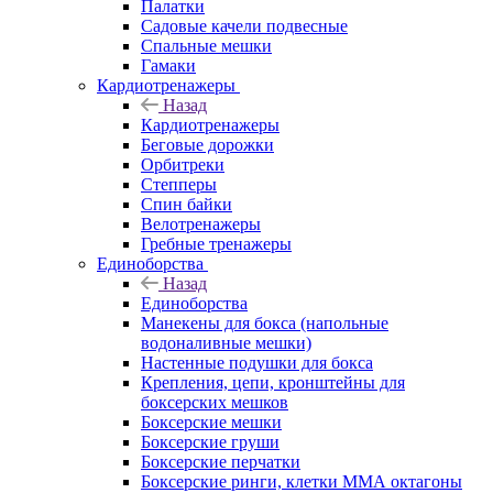
Палатки
Садовые качели подвесные
Спальные мешки
Гамаки
Кардиотренажеры
Назад
Кардиотренажеры
Беговые дорожки
Орбитреки
Степперы
Спин байки
Велотренажеры
Гребные тренажеры
Единоборства
Назад
Единоборства
Манекены для бокса (напольные
водоналивные мешки)
Настенные подушки для бокса
Крепления, цепи, кронштейны для
боксерских мешков
Боксерские мешки
Боксерские груши
Боксерские перчатки
Боксерские ринги, клетки ММА октагоны