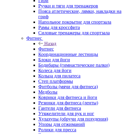
Гири
Ручки и тяги для тренажеров
Пояса атлетические, лямки, накладки на
гриф
Напольное покрытие для спортзала
Рамы для кроссфита
Силовые тренажеры для спортзала
Фитнес
Назад
Фитнес
Координационные лестницы
Блоки для йоги
Бодибары (гимнастические палки)
Колеса для йоги
Кольца для пилатеса
Степ платформы
Фитболы (мячи для фитнеса)
Медболы
Коврики для фитнеса и йоги
Резинки для фитнеса (ленты)
Гантели для фитнеса
Утяжелители для рук и ног
Хулахупы (обручи для похудения)
Упоры для отжиманий
Ролики для пресса