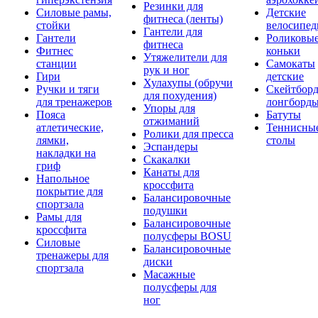
Резинки для
Силовые рамы,
Детские
фитнеса (ленты)
стойки
велосипе
Гантели для
Гантели
Роликовы
фитнеса
Фитнес
коньки
Утяжелители для
станции
Самокаты
рук и ног
Гири
детские
Хулахупы (обручи
Ручки и тяги
Скейтборд
для похудения)
для тренажеров
лонгборд
Упоры для
Пояса
Батуты
отжиманий
атлетические,
Теннисны
Ролики для пресса
лямки,
столы
Эспандеры
накладки на
Скакалки
гриф
Канаты для
Напольное
кроссфита
покрытие для
Балансировочные
спортзала
подушки
Рамы для
Балансировочные
кроссфита
полусферы BOSU
Силовые
Балансировочные
тренажеры для
диски
спортзала
Масажные
полусферы для
ног