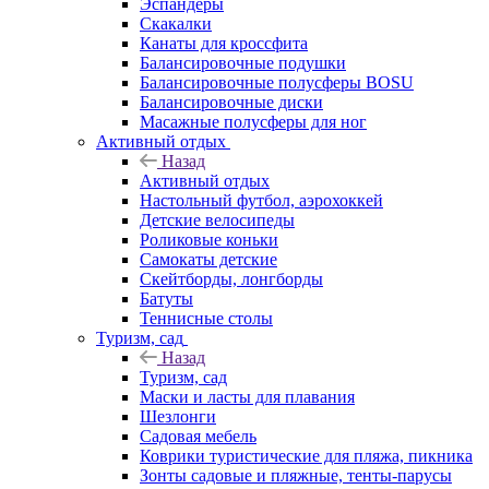
Эспандеры
Скакалки
Канаты для кроссфита
Балансировочные подушки
Балансировочные полусферы BOSU
Балансировочные диски
Масажные полусферы для ног
Активный отдых
Назад
Активный отдых
Настольный футбол, аэрохоккей
Детские велосипеды
Роликовые коньки
Самокаты детские
Скейтборды, лонгборды
Батуты
Теннисные столы
Туризм, сад
Назад
Туризм, сад
Маски и ласты для плавания
Шезлонги
Садовая мебель
Коврики туристические для пляжа, пикника
Зонты садовые и пляжные, тенты-парусы