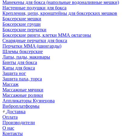
Манекены для бокса (напольные водоналивные мешки)
Настенные подушки для бокса
Крепления, цепи, кронштейны для боксерских мешков
Боксерские мешки
Боксерские груши
Боксерские перчатки
Боксерские ринги, клетки ММА октагоны
Снарядные перчатки для бокса
Перчатки MMA (шингарды)
Шлемы боксерские
Лапы, пады, макивары
Бинты для бокса
Капы для бокса
Защита ног
Защита паха, торса
Массаж
Массажные мячики
Массажные ролики
Аппликаторы Кузнецова
Виброплатформы
Доставка
Оплата
Производители
О нас
Контакты