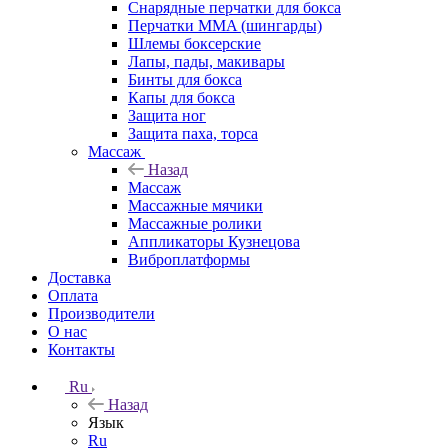
Снарядные перчатки для бокса
Перчатки MMA (шингарды)
Шлемы боксерские
Лапы, пады, макивары
Бинты для бокса
Капы для бокса
Защита ног
Защита паха, торса
Массаж
Назад
Массаж
Массажные мячики
Массажные ролики
Аппликаторы Кузнецова
Виброплатформы
Доставка
Оплата
Производители
О нас
Контакты
Ru
Назад
Язык
Ru