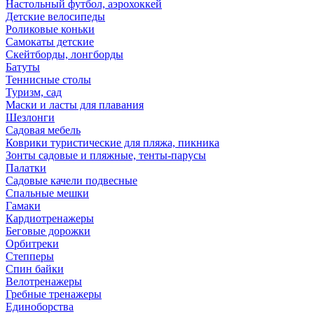
Настольный футбол, аэрохоккей
Детские велосипеды
Роликовые коньки
Самокаты детские
Скейтборды, лонгборды
Батуты
Теннисные столы
Туризм, сад
Маски и ласты для плавания
Шезлонги
Садовая мебель
Коврики туристические для пляжа, пикника
Зонты садовые и пляжные, тенты-парусы
Палатки
Садовые качели подвесные
Спальные мешки
Гамаки
Кардиотренажеры
Беговые дорожки
Орбитреки
Степперы
Спин байки
Велотренажеры
Гребные тренажеры
Единоборства