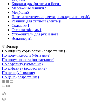
Коврики для фитнеса и йоги
1
Массажные мячики
2
Медболы
5
Пояса атлетические, лямки, накладки на гриф
3
Резинки для фитнеса (ленты)
1
Скакалки
1
Степ платформы
1
Утяжелители для рук и ног
1
Эспандеры
1
Фильтр
По индексу сортировки (возрастание)
По популярности (убывание)
По популярности (возрастание)
По алфавиту (убывание)
По алфавиту (возрастание)
По цене (убывание)
По цене (возрастание)