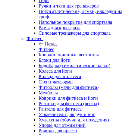
Гири
Ручки и тяги для тренажеров
Пояса атлетические, лямки, накладки на
гриф
Напольное покрытие для спортзала
Рамы для кроссфита
Силовые тренажеры для спортзала
Фитнес
Назад
Фитнес
Координационные лестницы
Блоки для йоги
Бодибары (гимнастические палки)
Колеса для йоги
Кольца для пилатеса
Степ платформы
Фитболы (мячи для фитнеса)
Медболы
Коврики для фитнеса и йоги
Резинки для фитнеса (ленты)
Гантели для фитнеса
Утяжелители для рук и ног
Хулахупы (обручи для похудения)
Упоры для отжиманий
Ролики для пресса