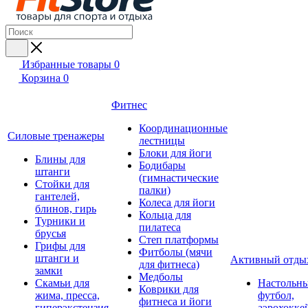
Избранные товары
0
Корзина
0
Фитнес
Координационные
Силовые тренажеры
лестницы
Блоки для йоги
Блины для
Бодибары
штанги
(гимнастические
Стойки для
палки)
гантелей,
Колеса для йоги
блинов, гирь
Кольца для
Турники и
пилатеса
брусья
Степ платформы
Грифы для
Фитболы (мячи
штанги и
Активный отды
для фитнеса)
замки
Медболы
Скамьи для
Настольн
Коврики для
жима, пресса,
футбол,
фитнеса и йоги
гиперэкстензия
аэрохокке