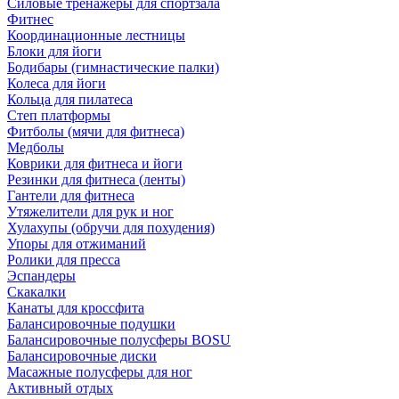
Силовые тренажеры для спортзала
Фитнес
Координационные лестницы
Блоки для йоги
Бодибары (гимнастические палки)
Колеса для йоги
Кольца для пилатеса
Степ платформы
Фитболы (мячи для фитнеса)
Медболы
Коврики для фитнеса и йоги
Резинки для фитнеса (ленты)
Гантели для фитнеса
Утяжелители для рук и ног
Хулахупы (обручи для похудения)
Упоры для отжиманий
Ролики для пресса
Эспандеры
Скакалки
Канаты для кроссфита
Балансировочные подушки
Балансировочные полусферы BOSU
Балансировочные диски
Масажные полусферы для ног
Активный отдых