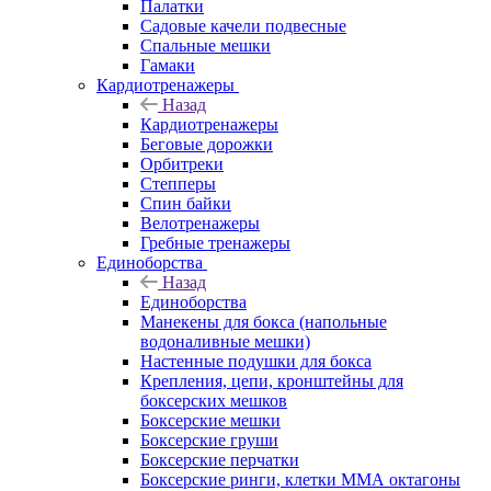
Палатки
Садовые качели подвесные
Спальные мешки
Гамаки
Кардиотренажеры
Назад
Кардиотренажеры
Беговые дорожки
Орбитреки
Степперы
Спин байки
Велотренажеры
Гребные тренажеры
Единоборства
Назад
Единоборства
Манекены для бокса (напольные
водоналивные мешки)
Настенные подушки для бокса
Крепления, цепи, кронштейны для
боксерских мешков
Боксерские мешки
Боксерские груши
Боксерские перчатки
Боксерские ринги, клетки ММА октагоны