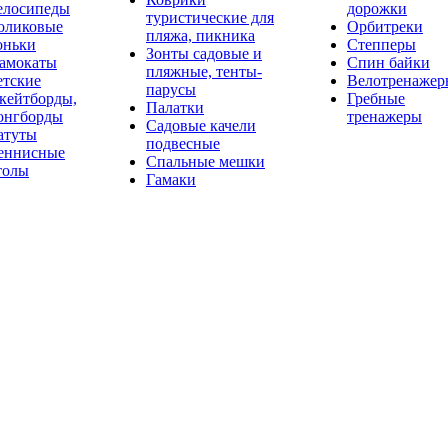
елосипеды
дорожки
туристические для
оликовые
Орбитреки
пляжа, пикника
оньки
Степперы
Зонты садовые и
амокаты
Спин байки
пляжные, тенты-
етские
Велотренажер
парусы
кейтборды,
Гребные
Палатки
онгборды
тренажеры
Садовые качели
атуты
подвесные
еннисные
Спальные мешки
толы
Гамаки