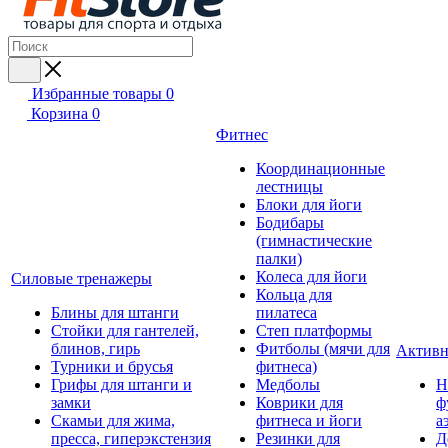
Избранные товары
0
Корзина
0
Фитнес
Координационные
лестницы
Блоки для йоги
Бодибары
(гимнастические
палки)
Колеса для йоги
Силовые тренажеры
Кольца для
Блины для штанги
пилатеса
Стойки для гантелей,
Степ платформы
блинов, гирь
Фитболы (мячи для
Активн
Турники и брусья
фитнеса)
Грифы для штанги и
Медболы
Н
замки
Коврики для
ф
Скамьи для жима,
фитнеса и йоги
а
пресса, гиперэкстензия
Резинки для
Д