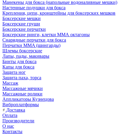
Манекены для бокса (напольные водоналивные мешки)
Настенные подушки для бокса
Крепления, цепи, кронштейны для боксерских мешков
Боксерские мешки
Боксерские груши
Боксерские перчатки
Боксерские ринги, клетки ММА октагоны
Снарядные перчатки для бокса
Перчатки MMA (шингарды)
Шлемы боксерские
Лапы, пады, макивары
Бинты для бокса
Капы для бокса
Защита ног
Защита паха, торса
Массаж
Массажные мячики
Массажные ролики
Аппликаторы Кузнецова
Виброплатформы
Доставка
Оплата
Производители
О нас
Контакты