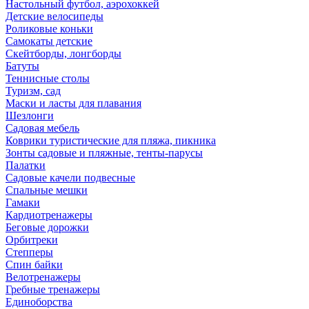
Настольный футбол, аэрохоккей
Детские велосипеды
Роликовые коньки
Самокаты детские
Скейтборды, лонгборды
Батуты
Теннисные столы
Туризм, сад
Маски и ласты для плавания
Шезлонги
Садовая мебель
Коврики туристические для пляжа, пикника
Зонты садовые и пляжные, тенты-парусы
Палатки
Садовые качели подвесные
Спальные мешки
Гамаки
Кардиотренажеры
Беговые дорожки
Орбитреки
Степперы
Спин байки
Велотренажеры
Гребные тренажеры
Единоборства