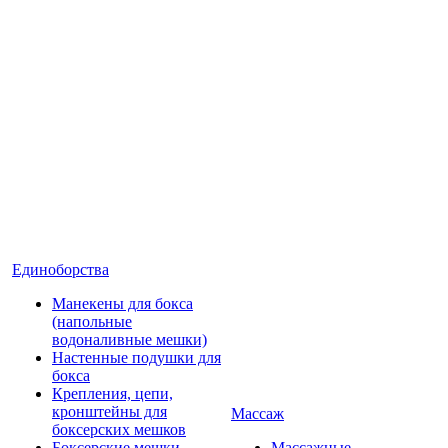
Единоборства
Манекены для бокса
(напольные
водоналивные мешки)
Настенные подушки для
бокса
Крепления, цепи,
кронштейны для
Массаж
боксерских мешков
Боксерские мешки
Массажные