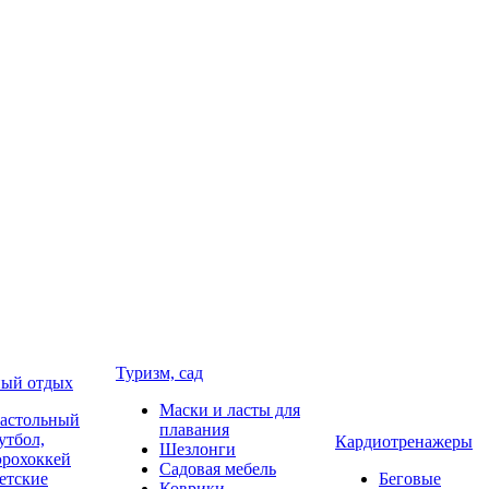
Туризм, сад
ый отдых
Маски и ласты для
астольный
плавания
утбол,
Кардиотренажеры
Шезлонги
эрохоккей
Садовая мебель
етские
Беговые
Коврики