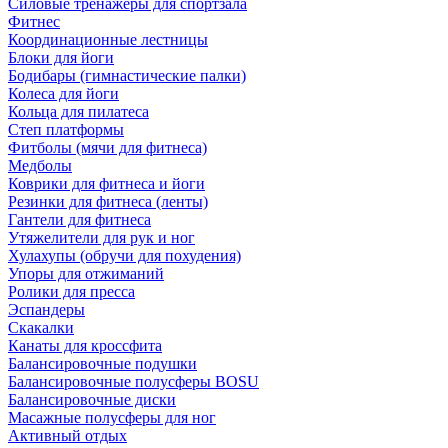
Силовые тренажеры для спортзала
Фитнес
Координационные лестницы
Блоки для йоги
Бодибары (гимнастические палки)
Колеса для йоги
Кольца для пилатеса
Степ платформы
Фитболы (мячи для фитнеса)
Медболы
Коврики для фитнеса и йоги
Резинки для фитнеса (ленты)
Гантели для фитнеса
Утяжелители для рук и ног
Хулахупы (обручи для похудения)
Упоры для отжиманий
Ролики для пресса
Эспандеры
Скакалки
Канаты для кроссфита
Балансировочные подушки
Балансировочные полусферы BOSU
Балансировочные диски
Масажные полусферы для ног
Активный отдых