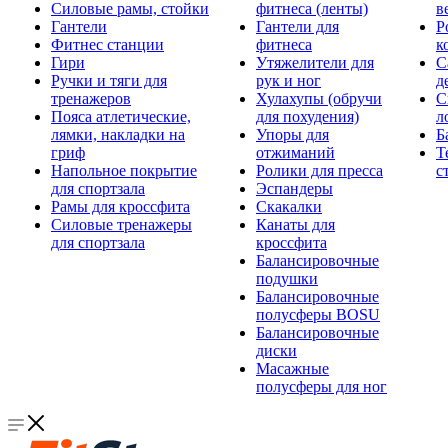
Силовые рамы, стойки
фитнеса (ленты)
в
Гантели
Гантели для
Р
Фитнес станции
фитнеса
к
Гири
Утяжелители для
С
Ручки и тяги для
рук и ног
д
тренажеров
Хулахупы (обручи
С
Пояса атлетические,
для похудения)
л
лямки, накладки на
Упоры для
Б
гриф
отжиманий
Т
Напольное покрытие
Ролики для пресса
с
для спортзала
Эспандеры
Рамы для кроссфита
Скакалки
Силовые тренажеры
Канаты для
для спортзала
кроссфита
Балансировочные
подушки
Балансировочные
полусферы BOSU
Балансировочные
диски
Масажные
полусферы для ног