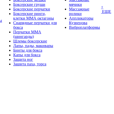
Боксерские груши
мячики
+
Боксерские перчатки
Массажные
ЕЩЕ
Боксерские ринги,
ролики
клетки ММА октагоны
Аппликаторы
ы
Снарядные перчатки для
Кузнецова
бокса
Виброплатформы
Перчатки MMA
(шингарды)
Шлемы боксерские
Лапы, пады, макивары
Бинты для бокса
Капы для бокса
Защита ног
Защита паха, торса