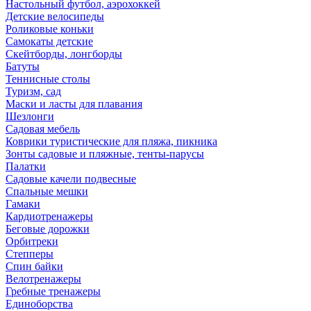
Настольный футбол, аэрохоккей
Детские велосипеды
Роликовые коньки
Самокаты детские
Скейтборды, лонгборды
Батуты
Теннисные столы
Туризм, сад
Маски и ласты для плавания
Шезлонги
Садовая мебель
Коврики туристические для пляжа, пикника
Зонты садовые и пляжные, тенты-парусы
Палатки
Садовые качели подвесные
Спальные мешки
Гамаки
Кардиотренажеры
Беговые дорожки
Орбитреки
Степперы
Спин байки
Велотренажеры
Гребные тренажеры
Единоборства