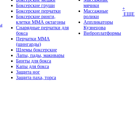
Боксерские груши
мячики
+
Боксерские перчатки
Массажные
ЕЩЕ
Боксерские ринги,
ролики
клетки ММА октагоны
Аппликаторы
ы
Снарядные перчатки для
Кузнецова
бокса
Виброплатформы
Перчатки MMA
(шингарды)
Шлемы боксерские
Лапы, пады, макивары
Бинты для бокса
Капы для бокса
Защита ног
Защита паха, торса