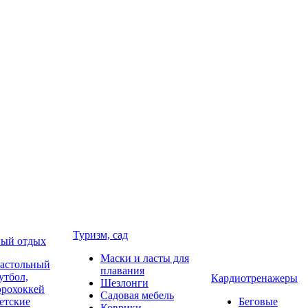
Туризм, сад
ый отдых
Маски и ласты для
астольный
плавания
утбол,
Кардиотренажеры
Шезлонги
эрохоккей
Садовая мебель
етские
Беговые
Коврики