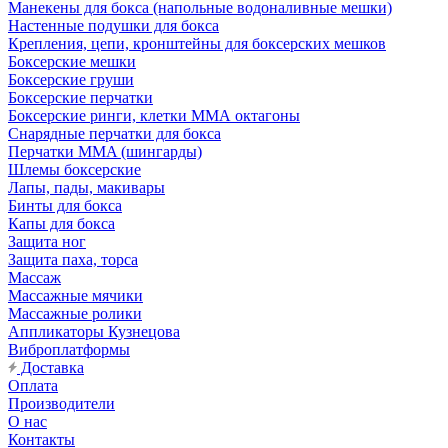
Манекены для бокса (напольные водоналивные мешки)
Настенные подушки для бокса
Крепления, цепи, кронштейны для боксерских мешков
Боксерские мешки
Боксерские груши
Боксерские перчатки
Боксерские ринги, клетки ММА октагоны
Снарядные перчатки для бокса
Перчатки MMA (шингарды)
Шлемы боксерские
Лапы, пады, макивары
Бинты для бокса
Капы для бокса
Защита ног
Защита паха, торса
Массаж
Массажные мячики
Массажные ролики
Аппликаторы Кузнецова
Виброплатформы
Доставка
Оплата
Производители
О нас
Контакты