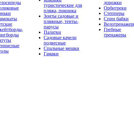
елосипеды
дорожки
туристические для
оликовые
Орбитреки
пляжа, пикника
оньки
Степперы
Зонты садовые и
амокаты
Спин байки
пляжные, тенты-
етские
Велотренажер
парусы
кейтборды,
Гребные
Палатки
онгборды
тренажеры
Садовые качели
атуты
подвесные
еннисные
Спальные мешки
толы
Гамаки