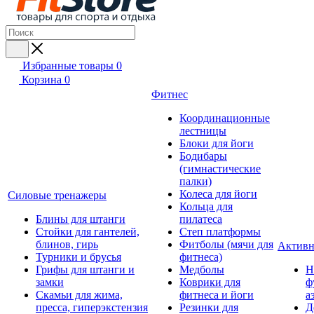
Избранные товары
0
Корзина
0
Фитнес
Координационные
лестницы
Блоки для йоги
Бодибары
(гимнастические
палки)
Колеса для йоги
Силовые тренажеры
Кольца для
Блины для штанги
пилатеса
Стойки для гантелей,
Степ платформы
блинов, гирь
Фитболы (мячи для
Активн
Турники и брусья
фитнеса)
Грифы для штанги и
Медболы
Н
замки
Коврики для
ф
Скамьи для жима,
фитнеса и йоги
а
пресса, гиперэкстензия
Резинки для
Д