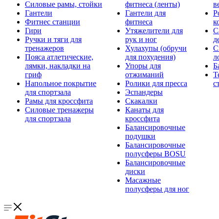
Силовые рамы, стойки
фитнеса (ленты)
в
Гантели
Гантели для
Р
Фитнес станции
фитнеса
к
Гири
Утяжелители для
С
Ручки и тяги для
рук и ног
д
тренажеров
Хулахупы (обручи
С
Пояса атлетические,
для похудения)
л
лямки, накладки на
Упоры для
Б
гриф
отжиманий
Т
Напольное покрытие
Ролики для пресса
с
для спортзала
Эспандеры
Рамы для кроссфита
Скакалки
Силовые тренажеры
Канаты для
для спортзала
кроссфита
Балансировочные
подушки
Балансировочные
полусферы BOSU
Балансировочные
диски
Масажные
полусферы для ног