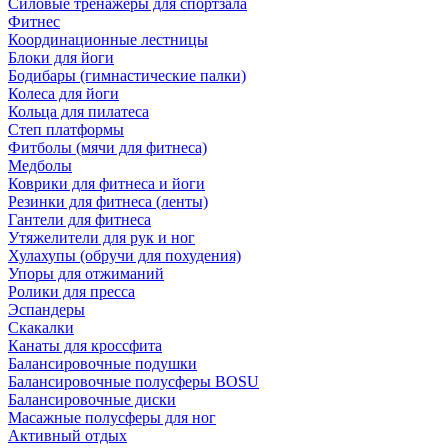
Силовые тренажеры для спортзала
Фитнес
Координационные лестницы
Блоки для йоги
Бодибары (гимнастические палки)
Колеса для йоги
Кольца для пилатеса
Степ платформы
Фитболы (мячи для фитнеса)
Медболы
Коврики для фитнеса и йоги
Резинки для фитнеса (ленты)
Гантели для фитнеса
Утяжелители для рук и ног
Хулахупы (обручи для похудения)
Упоры для отжиманий
Ролики для пресса
Эспандеры
Скакалки
Канаты для кроссфита
Балансировочные подушки
Балансировочные полусферы BOSU
Балансировочные диски
Масажные полусферы для ног
Активный отдых