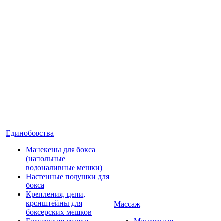
Единоборства
Манекены для бокса
(напольные
водоналивные мешки)
Настенные подушки для
бокса
Крепления, цепи,
кронштейны для
Массаж
боксерских мешков
Боксерские мешки
Массажные