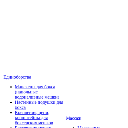
Единоборства
Манекены для бокса
(напольные
водоналивные мешки)
Настенные подушки для
бокса
Крепления, цепи,
кронштейны для
Массаж
боксерских мешков
Боксерские мешки
Массажные