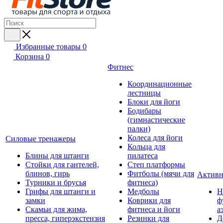
Избранные товары
0
Корзина
0
Фитнес
Координационные
лестницы
Блоки для йоги
Бодибары
(гимнастические
палки)
Колеса для йоги
Силовые тренажеры
Кольца для
Блины для штанги
пилатеса
Стойки для гантелей,
Степ платформы
блинов, гирь
Фитболы (мячи для
Активн
Турники и брусья
фитнеса)
Грифы для штанги и
Медболы
Н
замки
Коврики для
ф
Скамьи для жима,
фитнеса и йоги
а
пресса, гиперэкстензия
Резинки для
Д