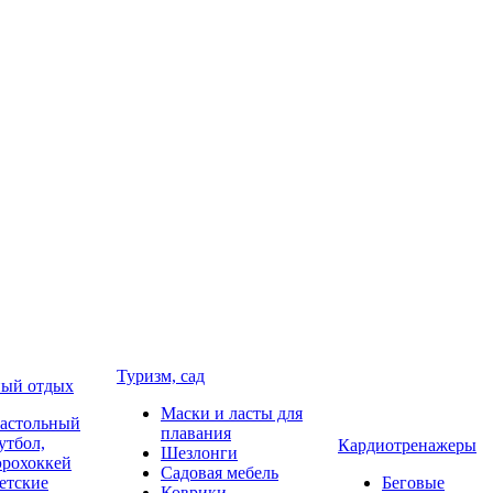
Туризм, сад
ый отдых
Маски и ласты для
астольный
плавания
утбол,
Кардиотренажеры
Шезлонги
эрохоккей
Садовая мебель
етские
Беговые
Коврики