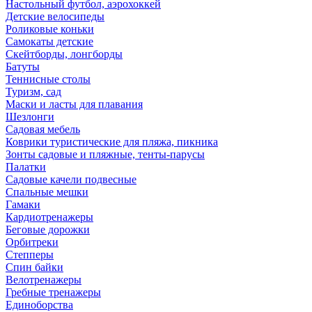
Настольный футбол, аэрохоккей
Детские велосипеды
Роликовые коньки
Самокаты детские
Скейтборды, лонгборды
Батуты
Теннисные столы
Туризм, сад
Маски и ласты для плавания
Шезлонги
Садовая мебель
Коврики туристические для пляжа, пикника
Зонты садовые и пляжные, тенты-парусы
Палатки
Садовые качели подвесные
Спальные мешки
Гамаки
Кардиотренажеры
Беговые дорожки
Орбитреки
Степперы
Спин байки
Велотренажеры
Гребные тренажеры
Единоборства