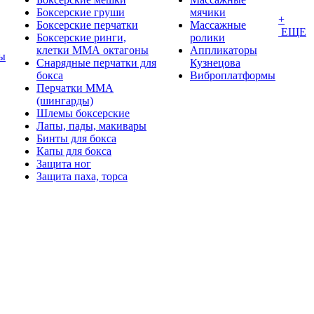
Боксерские груши
мячики
+
Боксерские перчатки
Массажные
ЕЩЕ
Боксерские ринги,
ролики
клетки ММА октагоны
Аппликаторы
ы
Снарядные перчатки для
Кузнецова
бокса
Виброплатформы
Перчатки MMA
(шингарды)
Шлемы боксерские
Лапы, пады, макивары
Бинты для бокса
Капы для бокса
Защита ног
Защита паха, торса