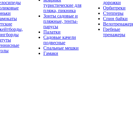
елосипеды
дорожки
туристические для
оликовые
Орбитреки
пляжа, пикника
оньки
Степперы
Зонты садовые и
амокаты
Спин байки
пляжные, тенты-
етские
Велотренажер
парусы
кейтборды,
Гребные
Палатки
онгборды
тренажеры
Садовые качели
атуты
подвесные
еннисные
Спальные мешки
толы
Гамаки