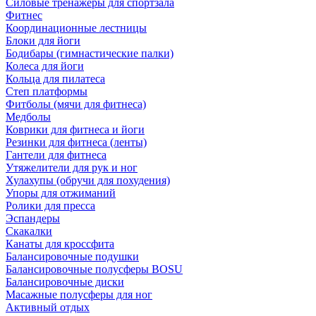
Силовые тренажеры для спортзала
Фитнес
Координационные лестницы
Блоки для йоги
Бодибары (гимнастические палки)
Колеса для йоги
Кольца для пилатеса
Степ платформы
Фитболы (мячи для фитнеса)
Медболы
Коврики для фитнеса и йоги
Резинки для фитнеса (ленты)
Гантели для фитнеса
Утяжелители для рук и ног
Хулахупы (обручи для похудения)
Упоры для отжиманий
Ролики для пресса
Эспандеры
Скакалки
Канаты для кроссфита
Балансировочные подушки
Балансировочные полусферы BOSU
Балансировочные диски
Масажные полусферы для ног
Активный отдых