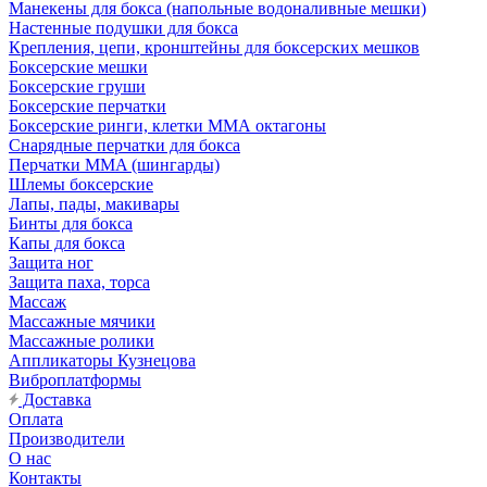
Манекены для бокса (напольные водоналивные мешки)
Настенные подушки для бокса
Крепления, цепи, кронштейны для боксерских мешков
Боксерские мешки
Боксерские груши
Боксерские перчатки
Боксерские ринги, клетки ММА октагоны
Снарядные перчатки для бокса
Перчатки MMA (шингарды)
Шлемы боксерские
Лапы, пады, макивары
Бинты для бокса
Капы для бокса
Защита ног
Защита паха, торса
Массаж
Массажные мячики
Массажные ролики
Аппликаторы Кузнецова
Виброплатформы
Доставка
Оплата
Производители
О нас
Контакты