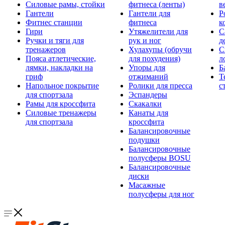
Силовые рамы, стойки
фитнеса (ленты)
в
Гантели
Гантели для
Р
Фитнес станции
фитнеса
к
Гири
Утяжелители для
С
Ручки и тяги для
рук и ног
д
тренажеров
Хулахупы (обручи
С
Пояса атлетические,
для похудения)
л
лямки, накладки на
Упоры для
Б
гриф
отжиманий
Т
Напольное покрытие
Ролики для пресса
с
для спортзала
Эспандеры
Рамы для кроссфита
Скакалки
Силовые тренажеры
Канаты для
для спортзала
кроссфита
Балансировочные
подушки
Балансировочные
полусферы BOSU
Балансировочные
диски
Масажные
полусферы для ног