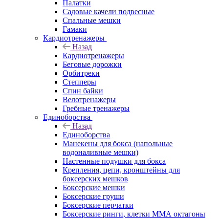
Палатки
Садовые качели подвесные
Спальные мешки
Гамаки
Кардиотренажеры
Назад
Кардиотренажеры
Беговые дорожки
Орбитреки
Степперы
Спин байки
Велотренажеры
Гребные тренажеры
Единоборства
Назад
Единоборства
Манекены для бокса (напольные
водоналивные мешки)
Настенные подушки для бокса
Крепления, цепи, кронштейны для
боксерских мешков
Боксерские мешки
Боксерские груши
Боксерские перчатки
Боксерские ринги, клетки ММА октагоны