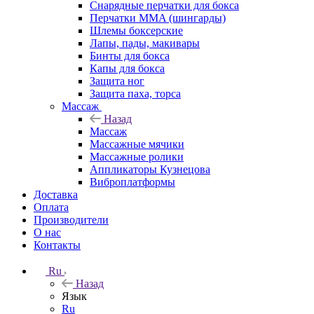
Снарядные перчатки для бокса
Перчатки MMA (шингарды)
Шлемы боксерские
Лапы, пады, макивары
Бинты для бокса
Капы для бокса
Защита ног
Защита паха, торса
Массаж
Назад
Массаж
Массажные мячики
Массажные ролики
Аппликаторы Кузнецова
Виброплатформы
Доставка
Оплата
Производители
О нас
Контакты
Ru
Назад
Язык
Ru