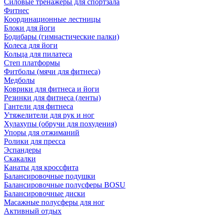
Силовые тренажеры для спортзала
Фитнес
Координационные лестницы
Блоки для йоги
Бодибары (гимнастические палки)
Колеса для йоги
Кольца для пилатеса
Степ платформы
Фитболы (мячи для фитнеса)
Медболы
Коврики для фитнеса и йоги
Резинки для фитнеса (ленты)
Гантели для фитнеса
Утяжелители для рук и ног
Хулахупы (обручи для похудения)
Упоры для отжиманий
Ролики для пресса
Эспандеры
Скакалки
Канаты для кроссфита
Балансировочные подушки
Балансировочные полусферы BOSU
Балансировочные диски
Масажные полусферы для ног
Активный отдых