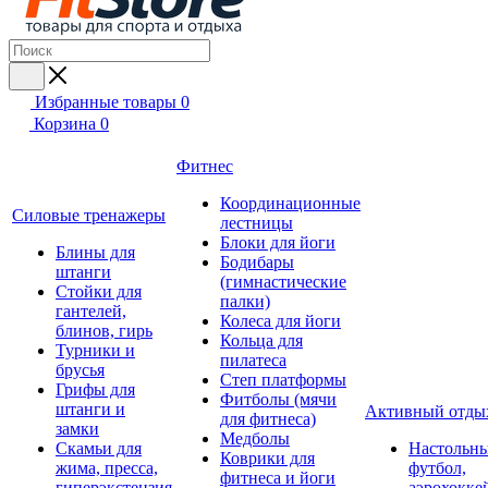
Избранные товары
0
Корзина
0
Фитнес
Координационные
Силовые тренажеры
лестницы
Блоки для йоги
Блины для
Бодибары
штанги
(гимнастические
Стойки для
палки)
гантелей,
Колеса для йоги
блинов, гирь
Кольца для
Турники и
пилатеса
брусья
Степ платформы
Грифы для
Фитболы (мячи
штанги и
Активный отды
для фитнеса)
замки
Медболы
Скамьи для
Настольн
Коврики для
жима, пресса,
футбол,
фитнеса и йоги
гиперэкстензия
аэрохокке