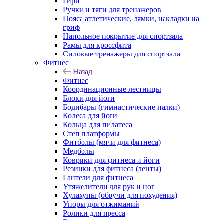
Гири
Ручки и тяги для тренажеров
Пояса атлетические, лямки, накладки на
гриф
Напольное покрытие для спортзала
Рамы для кроссфита
Силовые тренажеры для спортзала
Фитнес
Назад
Фитнес
Координационные лестницы
Блоки для йоги
Бодибары (гимнастические палки)
Колеса для йоги
Кольца для пилатеса
Степ платформы
Фитболы (мячи для фитнеса)
Медболы
Коврики для фитнеса и йоги
Резинки для фитнеса (ленты)
Гантели для фитнеса
Утяжелители для рук и ног
Хулахупы (обручи для похудения)
Упоры для отжиманий
Ролики для пресса