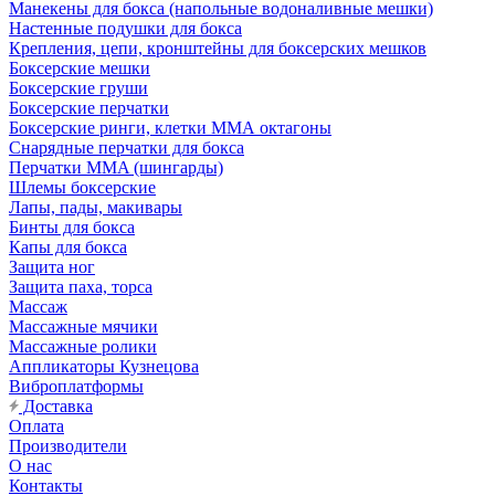
Манекены для бокса (напольные водоналивные мешки)
Настенные подушки для бокса
Крепления, цепи, кронштейны для боксерских мешков
Боксерские мешки
Боксерские груши
Боксерские перчатки
Боксерские ринги, клетки ММА октагоны
Снарядные перчатки для бокса
Перчатки MMA (шингарды)
Шлемы боксерские
Лапы, пады, макивары
Бинты для бокса
Капы для бокса
Защита ног
Защита паха, торса
Массаж
Массажные мячики
Массажные ролики
Аппликаторы Кузнецова
Виброплатформы
Доставка
Оплата
Производители
О нас
Контакты