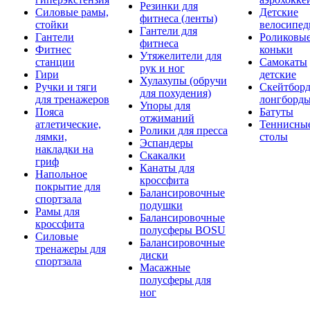
Резинки для
Силовые рамы,
Детские
фитнеса (ленты)
стойки
велосипе
Гантели для
Гантели
Роликовы
фитнеса
Фитнес
коньки
Утяжелители для
станции
Самокаты
рук и ног
Гири
детские
Хулахупы (обручи
Ручки и тяги
Скейтборд
для похудения)
для тренажеров
лонгборд
Упоры для
Пояса
Батуты
отжиманий
атлетические,
Теннисны
Ролики для пресса
лямки,
столы
Эспандеры
накладки на
Скакалки
гриф
Канаты для
Напольное
кроссфита
покрытие для
Балансировочные
спортзала
подушки
Рамы для
Балансировочные
кроссфита
полусферы BOSU
Силовые
Балансировочные
тренажеры для
диски
спортзала
Масажные
полусферы для
ног