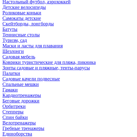
Настольный футбол, аэрохоккей
Детские велосипеды
Роликовые коньки
Самокаты детские
Скейтборды, лонгборды
Батуты
Теннисные столы
Туризм, сад
Маски и ласты для плавания
Шезлонги
Садовая мебель
Коврики туристические для пляжа, пикника
Зонты садовые и пляжные, тенты-парусы
Палатки
Садовые качели подвесные
Спальные мешки
Гамаки
Кардиотренажеры
Беговые дорожки
Орбитреки
Степперы
Спин байки
Велотренажеры
Гребные тренажеры
Единоборства