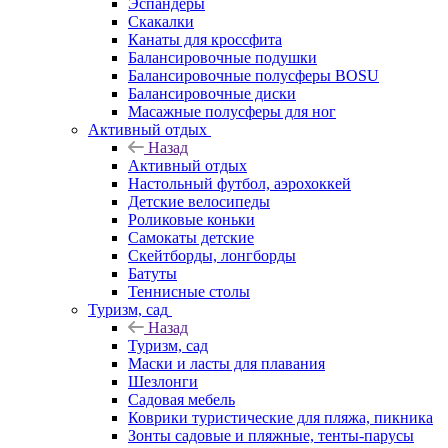
Эспандеры
Скакалки
Канаты для кроссфита
Балансировочные подушки
Балансировочные полусферы BOSU
Балансировочные диски
Масажные полусферы для ног
Активный отдых
Назад
Активный отдых
Настольный футбол, аэрохоккей
Детские велосипеды
Роликовые коньки
Самокаты детские
Скейтборды, лонгборды
Батуты
Теннисные столы
Туризм, сад
Назад
Туризм, сад
Маски и ласты для плавания
Шезлонги
Садовая мебель
Коврики туристические для пляжа, пикника
Зонты садовые и пляжные, тенты-парусы