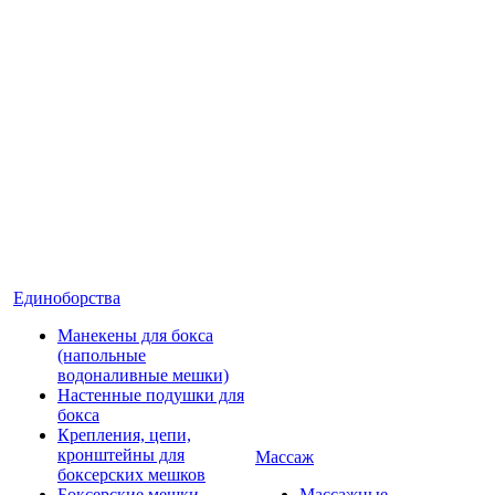
Единоборства
Манекены для бокса
(напольные
водоналивные мешки)
Настенные подушки для
бокса
Крепления, цепи,
кронштейны для
Массаж
боксерских мешков
Боксерские мешки
Массажные