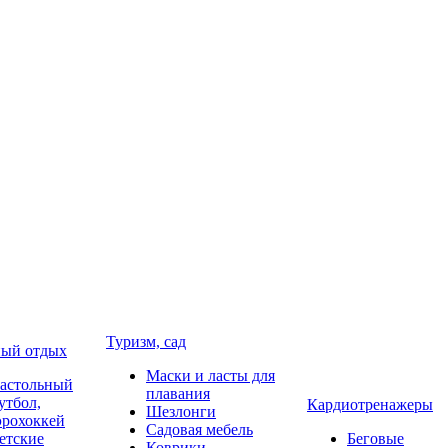
Туризм, сад
ый отдых
Маски и ласты для
астольный
плавания
утбол,
Кардиотренажеры
Шезлонги
эрохоккей
Садовая мебель
етские
Беговые
Коврики