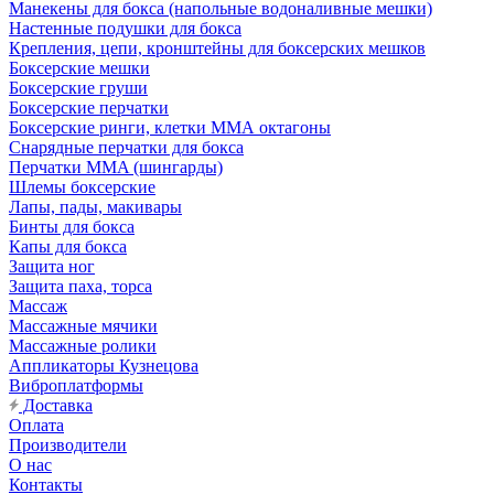
Манекены для бокса (напольные водоналивные мешки)
Настенные подушки для бокса
Крепления, цепи, кронштейны для боксерских мешков
Боксерские мешки
Боксерские груши
Боксерские перчатки
Боксерские ринги, клетки ММА октагоны
Снарядные перчатки для бокса
Перчатки MMA (шингарды)
Шлемы боксерские
Лапы, пады, макивары
Бинты для бокса
Капы для бокса
Защита ног
Защита паха, торса
Массаж
Массажные мячики
Массажные ролики
Аппликаторы Кузнецова
Виброплатформы
Доставка
Оплата
Производители
О нас
Контакты