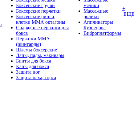
Боксерские груши
мячики
+
Боксерские перчатки
Массажные
ЕЩЕ
Боксерские ринги,
ролики
клетки ММА октагоны
Аппликаторы
ы
Снарядные перчатки для
Кузнецова
бокса
Виброплатформы
Перчатки MMA
(шингарды)
Шлемы боксерские
Лапы, пады, макивары
Бинты для бокса
Капы для бокса
Защита ног
Защита паха, торса