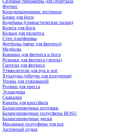
Силовые тренажеры для спортзала
Фитнес
Координационные лестницы
Блоки для йоги
Бодибары (гимнастические палки)
Колеса для йоги
Кольца для пилатеса
Степ платформы
Фитболы (мячи для фитнеса)
Медболы
Коврики для фитнеса и йоги
Резинки для фитнеса (ленты)
Гантели для фитнеса
Утяжелители для рук и ног
Хулахупы (обручи для похудения)
Упоры для отжиманий
Ролики для пресса
Эспандеры
Скакалки
Канаты для кроссфита
Балансировочные подушки
Балансировочные полусферы BOSU
Балансировочные диски
Масажные полусферы для ног
Активный отдых