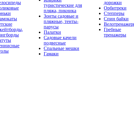
елосипеды
дорожки
туристические для
оликовые
Орбитреки
пляжа, пикника
оньки
Степперы
Зонты садовые и
амокаты
Спин байки
пляжные, тенты-
етские
Велотренажер
парусы
кейтборды,
Гребные
Палатки
онгборды
тренажеры
Садовые качели
атуты
подвесные
еннисные
Спальные мешки
толы
Гамаки