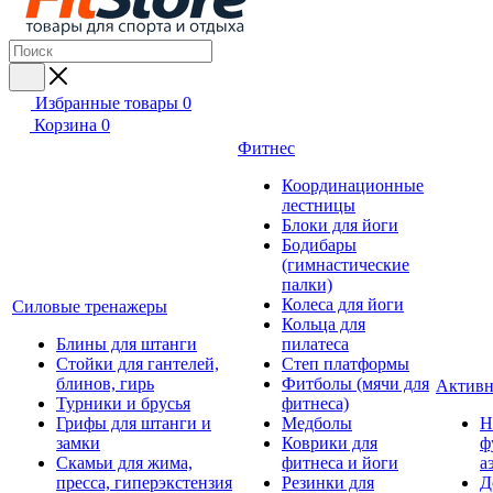
Избранные товары
0
Корзина
0
Фитнес
Координационные
лестницы
Блоки для йоги
Бодибары
(гимнастические
палки)
Колеса для йоги
Силовые тренажеры
Кольца для
Блины для штанги
пилатеса
Стойки для гантелей,
Степ платформы
блинов, гирь
Фитболы (мячи для
Активн
Турники и брусья
фитнеса)
Грифы для штанги и
Медболы
Н
замки
Коврики для
ф
Скамьи для жима,
фитнеса и йоги
а
пресса, гиперэкстензия
Резинки для
Д