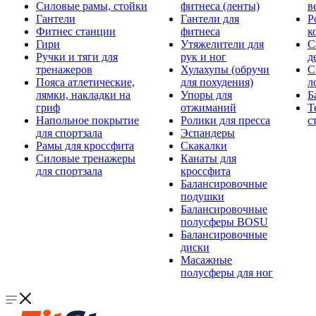
Силовые рамы, стойки
фитнеса (ленты)
в
Гантели
Гантели для
Р
Фитнес станции
фитнеса
к
Гири
Утяжелители для
С
Ручки и тяги для
рук и ног
д
тренажеров
Хулахупы (обручи
С
Пояса атлетические,
для похудения)
л
лямки, накладки на
Упоры для
Б
гриф
отжиманий
Т
Напольное покрытие
Ролики для пресса
с
для спортзала
Эспандеры
Рамы для кроссфита
Скакалки
Силовые тренажеры
Канаты для
для спортзала
кроссфита
Балансировочные
подушки
Балансировочные
полусферы BOSU
Балансировочные
диски
Масажные
полусферы для ног