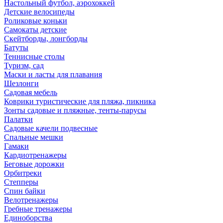
Настольный футбол, аэрохоккей
Детские велосипеды
Роликовые коньки
Самокаты детские
Скейтборды, лонгборды
Батуты
Теннисные столы
Туризм, сад
Маски и ласты для плавания
Шезлонги
Садовая мебель
Коврики туристические для пляжа, пикника
Зонты садовые и пляжные, тенты-парусы
Палатки
Садовые качели подвесные
Спальные мешки
Гамаки
Кардиотренажеры
Беговые дорожки
Орбитреки
Степперы
Спин байки
Велотренажеры
Гребные тренажеры
Единоборства