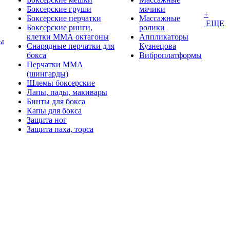
Боксерские груши
мячики
+
Боксерские перчатки
Массажные
ЕЩЕ
Боксерские ринги,
ролики
клетки ММА октагоны
Аппликаторы
ы
Снарядные перчатки для
Кузнецова
бокса
Виброплатформы
Перчатки MMA
(шингарды)
Шлемы боксерские
Лапы, пады, макивары
Бинты для бокса
Капы для бокса
Защита ног
Защита паха, торса