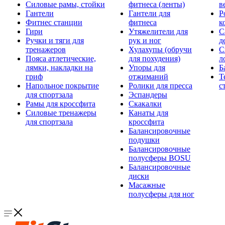
Силовые рамы, стойки
фитнеса (ленты)
в
Гантели
Гантели для
Р
Фитнес станции
фитнеса
к
Гири
Утяжелители для
С
Ручки и тяги для
рук и ног
д
тренажеров
Хулахупы (обручи
С
Пояса атлетические,
для похудения)
л
лямки, накладки на
Упоры для
Б
гриф
отжиманий
Т
Напольное покрытие
Ролики для пресса
с
для спортзала
Эспандеры
Рамы для кроссфита
Скакалки
Силовые тренажеры
Канаты для
для спортзала
кроссфита
Балансировочные
подушки
Балансировочные
полусферы BOSU
Балансировочные
диски
Масажные
полусферы для ног