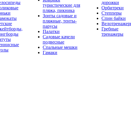
елосипеды
дорожки
туристические для
оликовые
Орбитреки
пляжа, пикника
оньки
Степперы
Зонты садовые и
амокаты
Спин байки
пляжные, тенты-
етские
Велотренажер
парусы
кейтборды,
Гребные
Палатки
онгборды
тренажеры
Садовые качели
атуты
подвесные
еннисные
Спальные мешки
толы
Гамаки