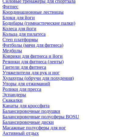
Силовые тренажеры для спортзала
Фитнес
Координационные лестницы
Блоки для йоги
Бодибары (гимнастические палки)
Колеса для йоги
Кольца для пилатеса
Степ платформы
Фитболы (мячи для фитнеса)
Медболы
Коврики для фитнеса и йоги
Резинки для фитнеса (ленты)
Гантели для фитнеса
Утяжелители для рук и ног
Хулахупы (обручи для похудения)
Упоры для отжиманий
Ролики для пресса
Эспандеры
Скакалки
Канаты для кроссфита
Балансировочные подушки
Балансировочные полусферы BOSU
Балансировочные диски
Масажные полусферы для ног
Активный отдых