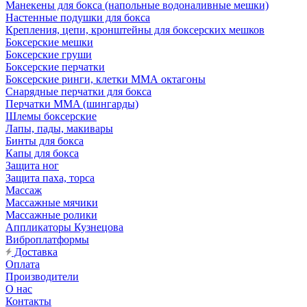
Манекены для бокса (напольные водоналивные мешки)
Настенные подушки для бокса
Крепления, цепи, кронштейны для боксерских мешков
Боксерские мешки
Боксерские груши
Боксерские перчатки
Боксерские ринги, клетки ММА октагоны
Снарядные перчатки для бокса
Перчатки MMA (шингарды)
Шлемы боксерские
Лапы, пады, макивары
Бинты для бокса
Капы для бокса
Защита ног
Защита паха, торса
Массаж
Массажные мячики
Массажные ролики
Аппликаторы Кузнецова
Виброплатформы
Доставка
Оплата
Производители
О нас
Контакты