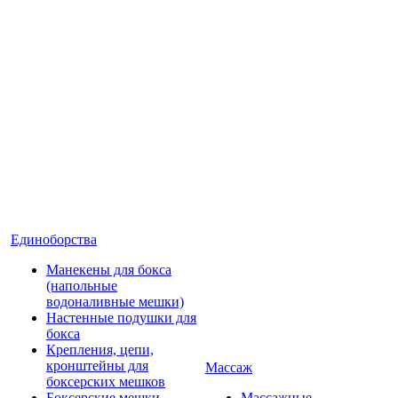
Единоборства
Манекены для бокса
(напольные
водоналивные мешки)
Настенные подушки для
бокса
Крепления, цепи,
кронштейны для
Массаж
боксерских мешков
Боксерские мешки
Массажные