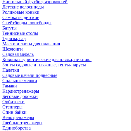
Настольный футбол, аэрохоккей
Детские велосипеды
Роликовые коньки
Самокаты детские
Скейтборды, лонгборды
Батуты
Теннисные столы
Туризм, сад
Маски и ласты для плавания
Шезлонги
Садовая мебель
Коврики туристические для пляжа, пикника
Зонты садовые и пляжные, тенты-парусы
Палатки
Садовые качели подвесные
Спальные мешки
Гамаки
Кардиотренажеры
Беговые дорожки
Орбитреки
Степперы
Спин байки
Велотренажеры
Гребные тренажеры
Единоборства