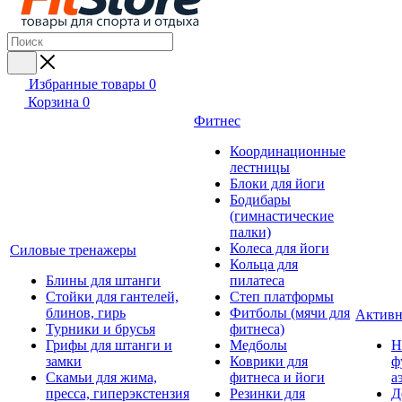
Избранные товары
0
Корзина
0
Фитнес
Координационные
лестницы
Блоки для йоги
Бодибары
(гимнастические
палки)
Колеса для йоги
Силовые тренажеры
Кольца для
Блины для штанги
пилатеса
Стойки для гантелей,
Степ платформы
блинов, гирь
Фитболы (мячи для
Активн
Турники и брусья
фитнеса)
Грифы для штанги и
Медболы
Н
замки
Коврики для
ф
Скамьи для жима,
фитнеса и йоги
а
пресса, гиперэкстензия
Резинки для
Д