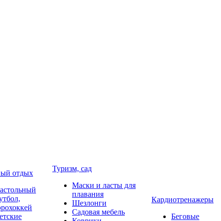
Туризм, сад
ый отдых
Маски и ласты для
астольный
плавания
утбол,
Кардиотренажеры
Шезлонги
эрохоккей
Садовая мебель
етские
Беговые
Коврики