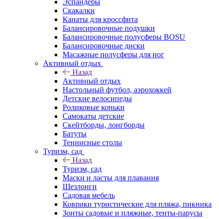
Эспандеры
Скакалки
Канаты для кроссфита
Балансировочные подушки
Балансировочные полусферы BOSU
Балансировочные диски
Масажные полусферы для ног
Активный отдых
Назад
Активный отдых
Настольный футбол, аэрохоккей
Детские велосипеды
Роликовые коньки
Самокаты детские
Скейтборды, лонгборды
Батуты
Теннисные столы
Туризм, сад
Назад
Туризм, сад
Маски и ласты для плавания
Шезлонги
Садовая мебель
Коврики туристические для пляжа, пикника
Зонты садовые и пляжные, тенты-парусы