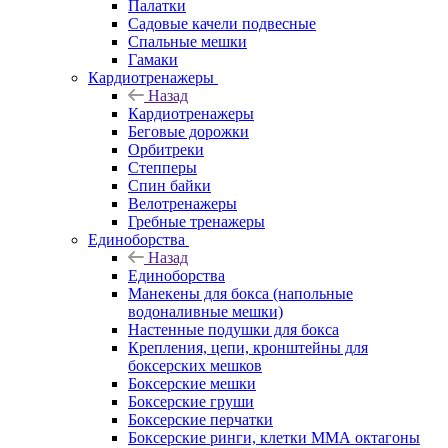
Палатки
Садовые качели подвесные
Спальные мешки
Гамаки
Кардиотренажеры
Назад
Кардиотренажеры
Беговые дорожки
Орбитреки
Степперы
Спин байки
Велотренажеры
Гребные тренажеры
Единоборства
Назад
Единоборства
Манекены для бокса (напольные
водоналивные мешки)
Настенные подушки для бокса
Крепления, цепи, кронштейны для
боксерских мешков
Боксерские мешки
Боксерские груши
Боксерские перчатки
Боксерские ринги, клетки ММА октагоны