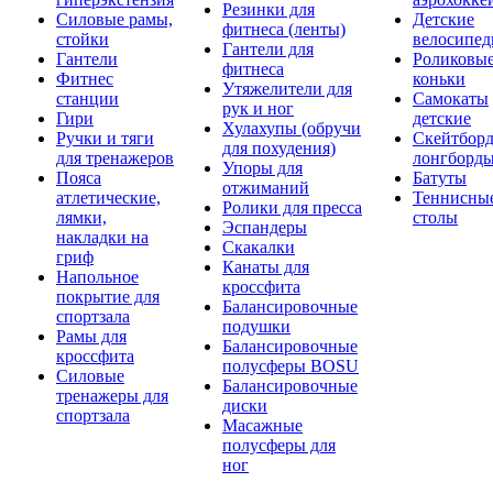
Резинки для
Силовые рамы,
Детские
фитнеса (ленты)
стойки
велосипе
Гантели для
Гантели
Роликовы
фитнеса
Фитнес
коньки
Утяжелители для
станции
Самокаты
рук и ног
Гири
детские
Хулахупы (обручи
Ручки и тяги
Скейтборд
для похудения)
для тренажеров
лонгборд
Упоры для
Пояса
Батуты
отжиманий
атлетические,
Теннисны
Ролики для пресса
лямки,
столы
Эспандеры
накладки на
Скакалки
гриф
Канаты для
Напольное
кроссфита
покрытие для
Балансировочные
спортзала
подушки
Рамы для
Балансировочные
кроссфита
полусферы BOSU
Силовые
Балансировочные
тренажеры для
диски
спортзала
Масажные
полусферы для
ног