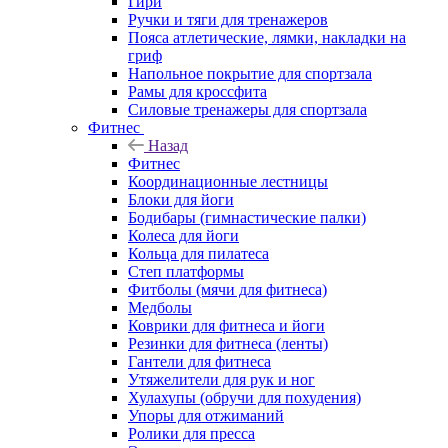
Гири
Ручки и тяги для тренажеров
Пояса атлетические, лямки, накладки на
гриф
Напольное покрытие для спортзала
Рамы для кроссфита
Силовые тренажеры для спортзала
Фитнес
Назад
Фитнес
Координационные лестницы
Блоки для йоги
Бодибары (гимнастические палки)
Колеса для йоги
Кольца для пилатеса
Степ платформы
Фитболы (мячи для фитнеса)
Медболы
Коврики для фитнеса и йоги
Резинки для фитнеса (ленты)
Гантели для фитнеса
Утяжелители для рук и ног
Хулахупы (обручи для похудения)
Упоры для отжиманий
Ролики для пресса