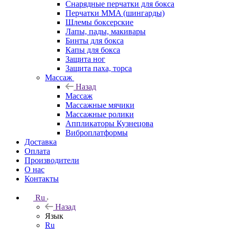
Снарядные перчатки для бокса
Перчатки MMA (шингарды)
Шлемы боксерские
Лапы, пады, макивары
Бинты для бокса
Капы для бокса
Защита ног
Защита паха, торса
Массаж
Назад
Массаж
Массажные мячики
Массажные ролики
Аппликаторы Кузнецова
Виброплатформы
Доставка
Оплата
Производители
О нас
Контакты
Ru
Назад
Язык
Ru