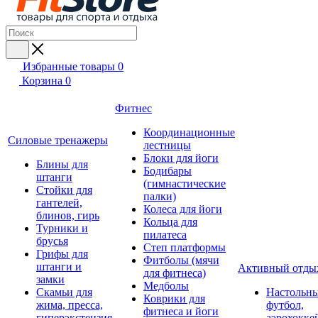
Избранные товары
0
Корзина
0
Фитнес
Координационные
Силовые тренажеры
лестницы
Блоки для йоги
Блины для
Бодибары
штанги
(гимнастические
Стойки для
палки)
гантелей,
Колеса для йоги
блинов, гирь
Кольца для
Турники и
пилатеса
брусья
Степ платформы
Грифы для
Фитболы (мячи
штанги и
Активный отды
для фитнеса)
замки
Медболы
Скамьи для
Настольн
Коврики для
жима, пресса,
футбол,
фитнеса и йоги
гиперэкстензия
аэрохокке