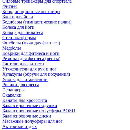
Силовые тренажеры для спортзала
Фитнес
Координационные лестницы
Блоки для йоги
Бодибары (гимнастические палки)
Колеса для йоги
Кольца для пилатеса
Степ платформы
Фитболы (мячи для фитнеса)
Медболы
Коврики для фитнеса и йоги
Резинки для фитнеса (ленты)
Гантели для фитнеса
Утяжелители для рук и ног
Хулахупы (обручи для похудения)
Упоры для отжиманий
Ролики для пресса
Эспандеры
Скакалки
Канаты для кроссфита
Балансировочные подушки
Балансировочные полусферы BOSU
Балансировочные диски
Масажные полусферы для ног
Активный отдых