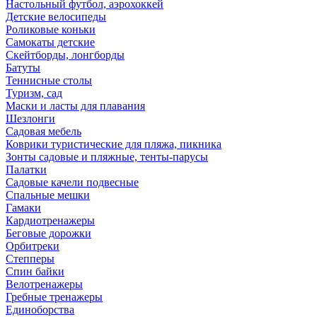
Настольный футбол, аэрохоккей
Детские велосипеды
Роликовые коньки
Самокаты детские
Скейтборды, лонгборды
Батуты
Теннисные столы
Туризм, сад
Маски и ласты для плавания
Шезлонги
Садовая мебель
Коврики туристические для пляжа, пикника
Зонты садовые и пляжные, тенты-парусы
Палатки
Садовые качели подвесные
Спальные мешки
Гамаки
Кардиотренажеры
Беговые дорожки
Орбитреки
Степперы
Спин байки
Велотренажеры
Гребные тренажеры
Единоборства