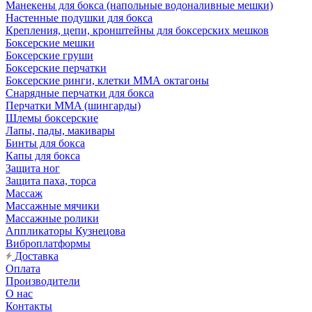
Манекены для бокса (напольные водоналивные мешки)
Настенные подушки для бокса
Крепления, цепи, кронштейны для боксерских мешков
Боксерские мешки
Боксерские груши
Боксерские перчатки
Боксерские ринги, клетки ММА октагоны
Снарядные перчатки для бокса
Перчатки MMA (шингарды)
Шлемы боксерские
Лапы, пады, макивары
Бинты для бокса
Капы для бокса
Защита ног
Защита паха, торса
Массаж
Массажные мячики
Массажные ролики
Аппликаторы Кузнецова
Виброплатформы
Доставка
Оплата
Производители
О нас
Контакты