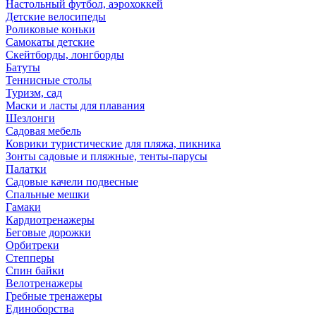
Настольный футбол, аэрохоккей
Детские велосипеды
Роликовые коньки
Самокаты детские
Скейтборды, лонгборды
Батуты
Теннисные столы
Туризм, сад
Маски и ласты для плавания
Шезлонги
Садовая мебель
Коврики туристические для пляжа, пикника
Зонты садовые и пляжные, тенты-парусы
Палатки
Садовые качели подвесные
Спальные мешки
Гамаки
Кардиотренажеры
Беговые дорожки
Орбитреки
Степперы
Спин байки
Велотренажеры
Гребные тренажеры
Единоборства