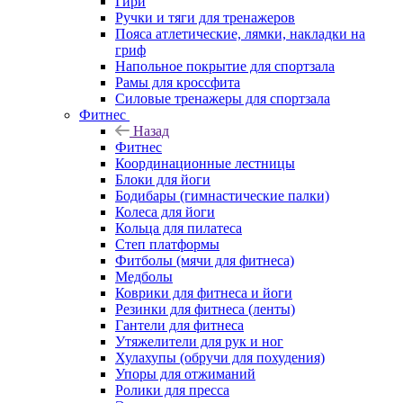
Гири
Ручки и тяги для тренажеров
Пояса атлетические, лямки, накладки на
гриф
Напольное покрытие для спортзала
Рамы для кроссфита
Силовые тренажеры для спортзала
Фитнес
Назад
Фитнес
Координационные лестницы
Блоки для йоги
Бодибары (гимнастические палки)
Колеса для йоги
Кольца для пилатеса
Степ платформы
Фитболы (мячи для фитнеса)
Медболы
Коврики для фитнеса и йоги
Резинки для фитнеса (ленты)
Гантели для фитнеса
Утяжелители для рук и ног
Хулахупы (обручи для похудения)
Упоры для отжиманий
Ролики для пресса