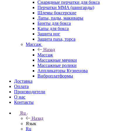
Снарядные перчатки для бокса
Перчатки MMA (шингарды)
Шлемы боксерские
Лапы, пады, макивары
Бинты для бокса
Капы для бокса
Защита ног
Защита паха, торса
Массаж
Назад
Массаж
Массажные мячики
Массажные ролики
Аппликаторы Кузнецова
Виброплатформы
Доставка
Оплата
Производители
О нас
Контакты
Ru
Назад
Язык
Ru