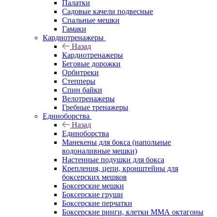
Палатки
Садовые качели подвесные
Спальные мешки
Гамаки
Кардиотренажеры
Назад
Кардиотренажеры
Беговые дорожки
Орбитреки
Степперы
Спин байки
Велотренажеры
Гребные тренажеры
Единоборства
Назад
Единоборства
Манекены для бокса (напольные
водоналивные мешки)
Настенные подушки для бокса
Крепления, цепи, кронштейны для
боксерских мешков
Боксерские мешки
Боксерские груши
Боксерские перчатки
Боксерские ринги, клетки ММА октагоны