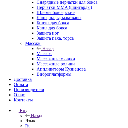
Снарядные перчатки для бокса
Перчатки MMA (шингарды)
Шлемы боксерские
Лапы, пады, макивары
Бинты для бокса
Капы для бокса
Защита ног
Защита паха, торса
Массаж
Назад
Массаж
Массажные мячики
Массажные ролики
Аппликаторы Кузнецова
Виброплатформы
Доставка
Оплата
Производители
О нас
Контакты
Ru
Назад
Язык
Ru