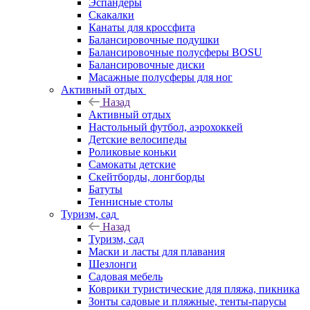
Эспандеры
Скакалки
Канаты для кроссфита
Балансировочные подушки
Балансировочные полусферы BOSU
Балансировочные диски
Масажные полусферы для ног
Активный отдых
Назад
Активный отдых
Настольный футбол, аэрохоккей
Детские велосипеды
Роликовые коньки
Самокаты детские
Скейтборды, лонгборды
Батуты
Теннисные столы
Туризм, сад
Назад
Туризм, сад
Маски и ласты для плавания
Шезлонги
Садовая мебель
Коврики туристические для пляжа, пикника
Зонты садовые и пляжные, тенты-парусы