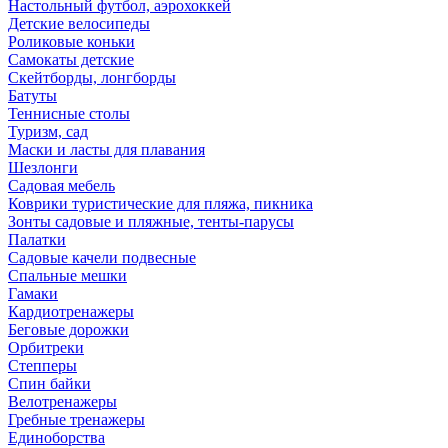
Настольный футбол, аэрохоккей
Детские велосипеды
Роликовые коньки
Самокаты детские
Скейтборды, лонгборды
Батуты
Теннисные столы
Туризм, сад
Маски и ласты для плавания
Шезлонги
Садовая мебель
Коврики туристические для пляжа, пикника
Зонты садовые и пляжные, тенты-парусы
Палатки
Садовые качели подвесные
Спальные мешки
Гамаки
Кардиотренажеры
Беговые дорожки
Орбитреки
Степперы
Спин байки
Велотренажеры
Гребные тренажеры
Единоборства