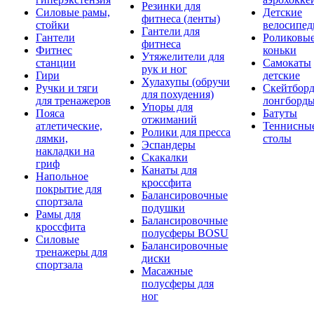
Резинки для
Силовые рамы,
Детские
фитнеса (ленты)
стойки
велосипе
Гантели для
Гантели
Роликовы
фитнеса
Фитнес
коньки
Утяжелители для
станции
Самокаты
рук и ног
Гири
детские
Хулахупы (обручи
Ручки и тяги
Скейтборд
для похудения)
для тренажеров
лонгборд
Упоры для
Пояса
Батуты
отжиманий
атлетические,
Теннисны
Ролики для пресса
лямки,
столы
Эспандеры
накладки на
Скакалки
гриф
Канаты для
Напольное
кроссфита
покрытие для
Балансировочные
спортзала
подушки
Рамы для
Балансировочные
кроссфита
полусферы BOSU
Силовые
Балансировочные
тренажеры для
диски
спортзала
Масажные
полусферы для
ног