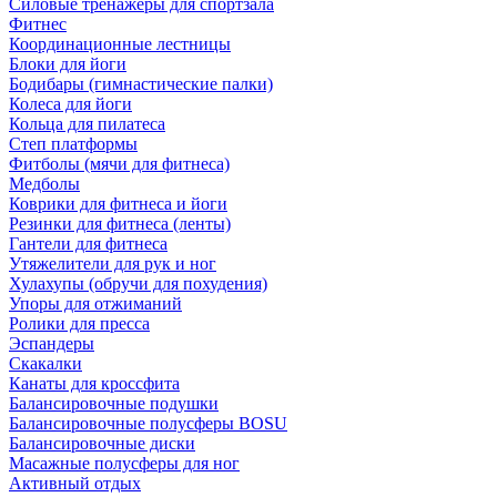
Силовые тренажеры для спортзала
Фитнес
Координационные лестницы
Блоки для йоги
Бодибары (гимнастические палки)
Колеса для йоги
Кольца для пилатеса
Степ платформы
Фитболы (мячи для фитнеса)
Медболы
Коврики для фитнеса и йоги
Резинки для фитнеса (ленты)
Гантели для фитнеса
Утяжелители для рук и ног
Хулахупы (обручи для похудения)
Упоры для отжиманий
Ролики для пресса
Эспандеры
Скакалки
Канаты для кроссфита
Балансировочные подушки
Балансировочные полусферы BOSU
Балансировочные диски
Масажные полусферы для ног
Активный отдых