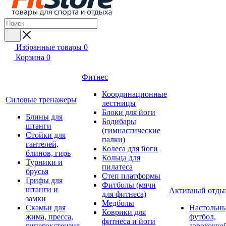
Избранные товары
0
Корзина
0
Фитнес
Координационные
Силовые тренажеры
лестницы
Блоки для йоги
Блины для
Бодибары
штанги
(гимнастические
Стойки для
палки)
гантелей,
Колеса для йоги
блинов, гирь
Кольца для
Турники и
пилатеса
брусья
Степ платформы
Грифы для
Фитболы (мячи
штанги и
Активный отды
для фитнеса)
замки
Медболы
Скамьи для
Настольн
Коврики для
жима, пресса,
футбол,
фитнеса и йоги
гиперэкстензия
аэрохокке