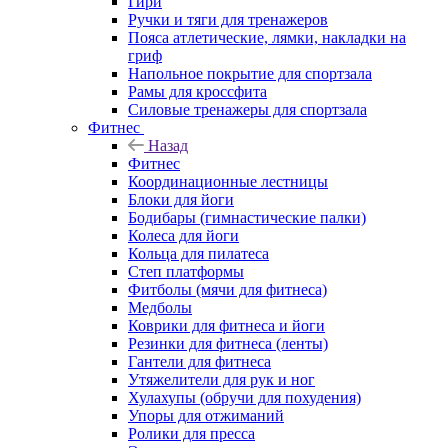
Гири
Ручки и тяги для тренажеров
Пояса атлетические, лямки, накладки на
гриф
Напольное покрытие для спортзала
Рамы для кроссфита
Силовые тренажеры для спортзала
Фитнес
Назад
Фитнес
Координационные лестницы
Блоки для йоги
Бодибары (гимнастические палки)
Колеса для йоги
Кольца для пилатеса
Степ платформы
Фитболы (мячи для фитнеса)
Медболы
Коврики для фитнеса и йоги
Резинки для фитнеса (ленты)
Гантели для фитнеса
Утяжелители для рук и ног
Хулахупы (обручи для похудения)
Упоры для отжиманий
Ролики для пресса