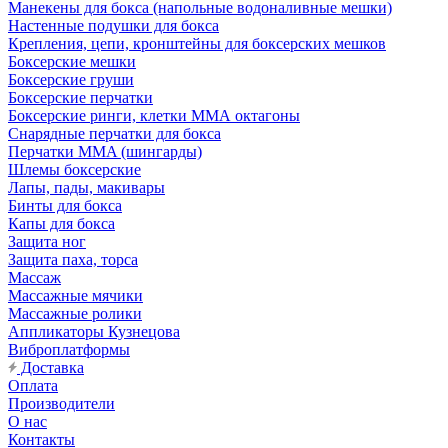
Манекены для бокса (напольные водоналивные мешки)
Настенные подушки для бокса
Крепления, цепи, кронштейны для боксерских мешков
Боксерские мешки
Боксерские груши
Боксерские перчатки
Боксерские ринги, клетки ММА октагоны
Снарядные перчатки для бокса
Перчатки MMA (шингарды)
Шлемы боксерские
Лапы, пады, макивары
Бинты для бокса
Капы для бокса
Защита ног
Защита паха, торса
Массаж
Массажные мячики
Массажные ролики
Аппликаторы Кузнецова
Виброплатформы
Доставка
Оплата
Производители
О нас
Контакты