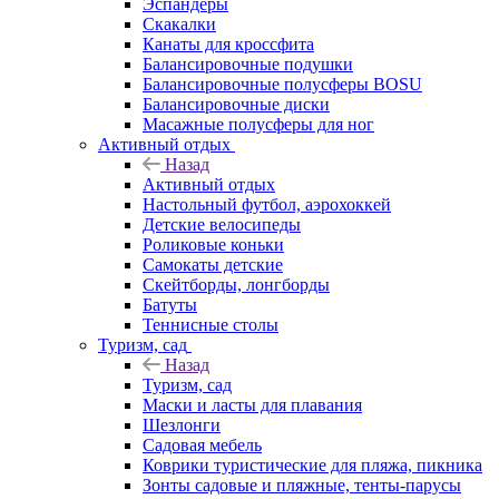
Эспандеры
Скакалки
Канаты для кроссфита
Балансировочные подушки
Балансировочные полусферы BOSU
Балансировочные диски
Масажные полусферы для ног
Активный отдых
Назад
Активный отдых
Настольный футбол, аэрохоккей
Детские велосипеды
Роликовые коньки
Самокаты детские
Скейтборды, лонгборды
Батуты
Теннисные столы
Туризм, сад
Назад
Туризм, сад
Маски и ласты для плавания
Шезлонги
Садовая мебель
Коврики туристические для пляжа, пикника
Зонты садовые и пляжные, тенты-парусы