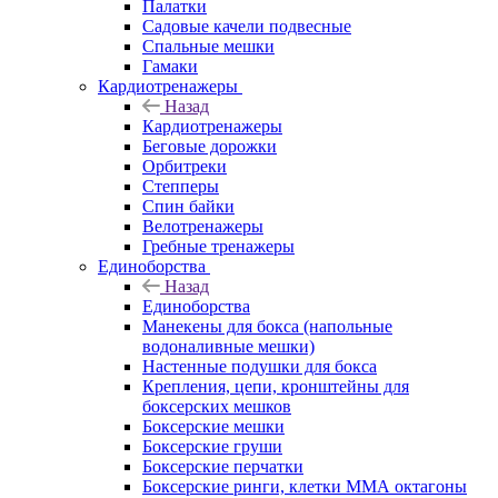
Палатки
Садовые качели подвесные
Спальные мешки
Гамаки
Кардиотренажеры
Назад
Кардиотренажеры
Беговые дорожки
Орбитреки
Степперы
Спин байки
Велотренажеры
Гребные тренажеры
Единоборства
Назад
Единоборства
Манекены для бокса (напольные
водоналивные мешки)
Настенные подушки для бокса
Крепления, цепи, кронштейны для
боксерских мешков
Боксерские мешки
Боксерские груши
Боксерские перчатки
Боксерские ринги, клетки ММА октагоны