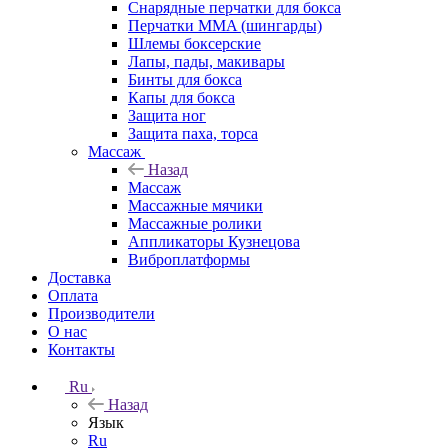
Снарядные перчатки для бокса
Перчатки MMA (шингарды)
Шлемы боксерские
Лапы, пады, макивары
Бинты для бокса
Капы для бокса
Защита ног
Защита паха, торса
Массаж
Назад
Массаж
Массажные мячики
Массажные ролики
Аппликаторы Кузнецова
Виброплатформы
Доставка
Оплата
Производители
О нас
Контакты
Ru
Назад
Язык
Ru