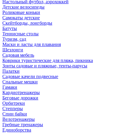
Настольный футбол, аэрохоккей
Детские велосипеды
Роликовые коньки
Самокаты детские
Скейтборды, лонгборды
Батуты
Теннисные столы
Туризм, сад
Маски и ласты для плавания
Шезлонги
Садовая мебель
Коврики туристические для пляжа, пикника
Зонты садовые и пляжные, тенты-парусы
Палатки
Садовые качели подвесные
Спальные мешки
Гамаки
Кардиотренажеры
Беговые дорожки
Орбитреки
Степперы
Спин байки
Велотренажеры
Гребные тренажеры
Единоборства