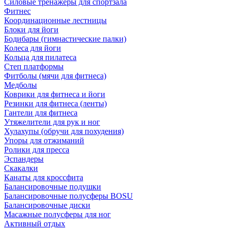
Силовые тренажеры для спортзала
Фитнес
Координационные лестницы
Блоки для йоги
Бодибары (гимнастические палки)
Колеса для йоги
Кольца для пилатеса
Степ платформы
Фитболы (мячи для фитнеса)
Медболы
Коврики для фитнеса и йоги
Резинки для фитнеса (ленты)
Гантели для фитнеса
Утяжелители для рук и ног
Хулахупы (обручи для похудения)
Упоры для отжиманий
Ролики для пресса
Эспандеры
Скакалки
Канаты для кроссфита
Балансировочные подушки
Балансировочные полусферы BOSU
Балансировочные диски
Масажные полусферы для ног
Активный отдых