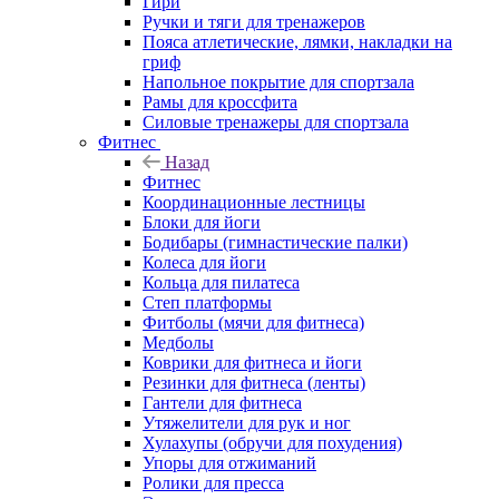
Гири
Ручки и тяги для тренажеров
Пояса атлетические, лямки, накладки на
гриф
Напольное покрытие для спортзала
Рамы для кроссфита
Силовые тренажеры для спортзала
Фитнес
Назад
Фитнес
Координационные лестницы
Блоки для йоги
Бодибары (гимнастические палки)
Колеса для йоги
Кольца для пилатеса
Степ платформы
Фитболы (мячи для фитнеса)
Медболы
Коврики для фитнеса и йоги
Резинки для фитнеса (ленты)
Гантели для фитнеса
Утяжелители для рук и ног
Хулахупы (обручи для похудения)
Упоры для отжиманий
Ролики для пресса