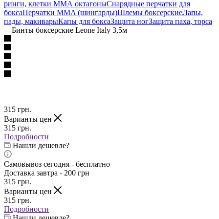
ринги, клетки ММА октагоны
Снарядные перчатки для
бокса
Перчатки MMA (шингарды)
Шлемы боксерские
Лапы,
пады, макивары
Капы для бокса
Защита ног
Защита паха, торса
—
Бинты боксерские Leone Italy 3,5м
315
грн.
Варианты цен
315
грн.
Подробности
Нашли дешевле?
Самовывоз сегодня - бесплатно
Доставка завтра - 200 грн
315
грн.
Варианты цен
315
грн.
Подробности
Нашли дешевле?