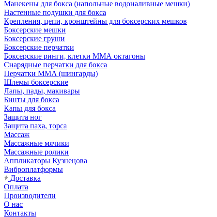
Манекены для бокса (напольные водоналивные мешки)
Настенные подушки для бокса
Крепления, цепи, кронштейны для боксерских мешков
Боксерские мешки
Боксерские груши
Боксерские перчатки
Боксерские ринги, клетки ММА октагоны
Снарядные перчатки для бокса
Перчатки MMA (шингарды)
Шлемы боксерские
Лапы, пады, макивары
Бинты для бокса
Капы для бокса
Защита ног
Защита паха, торса
Массаж
Массажные мячики
Массажные ролики
Аппликаторы Кузнецова
Виброплатформы
Доставка
Оплата
Производители
О нас
Контакты