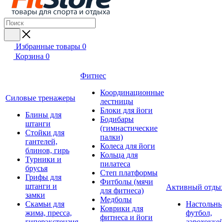
Избранные товары
0
Корзина
0
Фитнес
Координационные
Силовые тренажеры
лестницы
Блоки для йоги
Блины для
Бодибары
штанги
(гимнастические
Стойки для
палки)
гантелей,
Колеса для йоги
блинов, гирь
Кольца для
Турники и
пилатеса
брусья
Степ платформы
Грифы для
Фитболы (мячи
штанги и
Активный отды
для фитнеса)
замки
Медболы
Скамьи для
Настольн
Коврики для
жима, пресса,
футбол,
фитнеса и йоги
гиперэкстензия
аэрохокке