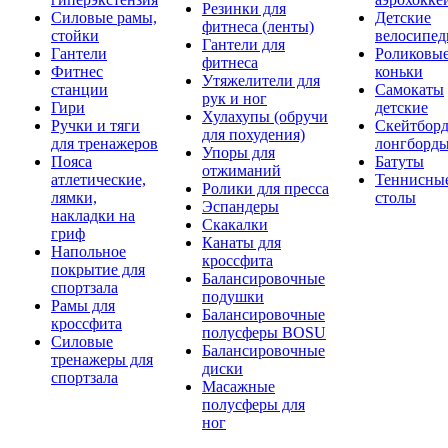
Резинки для
Силовые рамы,
Детские
фитнеса (ленты)
стойки
велосипе
Гантели для
Гантели
Роликовы
фитнеса
Фитнес
коньки
Утяжелители для
станции
Самокаты
рук и ног
Гири
детские
Хулахупы (обручи
Ручки и тяги
Скейтборд
для похудения)
для тренажеров
лонгборд
Упоры для
Пояса
Батуты
отжиманий
атлетические,
Теннисны
Ролики для пресса
лямки,
столы
Эспандеры
накладки на
Скакалки
гриф
Канаты для
Напольное
кроссфита
покрытие для
Балансировочные
спортзала
подушки
Рамы для
Балансировочные
кроссфита
полусферы BOSU
Силовые
Балансировочные
тренажеры для
диски
спортзала
Масажные
полусферы для
ног