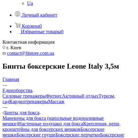
Ua
Личный кабинет
Корзина
0
Избранные товары
0
Контактная информация
г. Киев
contact@fitstore.com.ua
Бинты боксерские Leone Italy 3,5м
Главная
—
Единоборства
Силовые тренажеры
Фитнес
Активный отдых
Туризм,
сад
Кардиотренажеры
Массаж
—
Бинты для бокса
Манекены для бокса (напольные водоналивные
мешки)
Настенные подушки для бокса
Крепления, цепи,
кронштейны для боксерских мешков
Боксерские
мешки
Боксерские груши
Боксерские перчатки
Боксерские