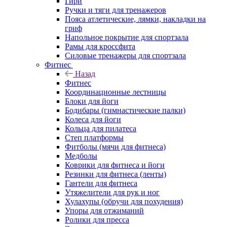
Гири
Ручки и тяги для тренажеров
Пояса атлетические, лямки, накладки на
гриф
Напольное покрытие для спортзала
Рамы для кроссфита
Силовые тренажеры для спортзала
Фитнес
Назад
Фитнес
Координационные лестницы
Блоки для йоги
Бодибары (гимнастические палки)
Колеса для йоги
Кольца для пилатеса
Степ платформы
Фитболы (мячи для фитнеса)
Медболы
Коврики для фитнеса и йоги
Резинки для фитнеса (ленты)
Гантели для фитнеса
Утяжелители для рук и ног
Хулахупы (обручи для похудения)
Упоры для отжиманий
Ролики для пресса