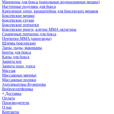
Манекены для бокса (напольные водоналивные мешки)
Настенные подушки для бокса
Крепления, цепи, кронштейны для боксерских мешков
Боксерские мешки
Боксерские груши
Боксерские перчатки
Боксерские ринги, клетки ММА октагоны
Снарядные перчатки для бокса
Перчатки MMA (шингарды)
Шлемы боксерские
Лапы, пады, макивары
Бинты для бокса
Капы для бокса
Защита ног
Защита паха, торса
Массаж
Массажные мячики
Массажные ролики
Аппликаторы Кузнецова
Виброплатформы
Доставка
Оплата
Производители
О нас
Контакты