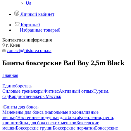
Ua
Личный кабинет
Корзина
0
Избранные товары
0
Контактная информация
г. Киев
contact@fitstore.com.ua
Бинты боксерские Bad Boy 2,5m Black
Главная
—
Единоборства
Силовые тренажеры
Фитнес
Активный отдых
Туризм,
сад
Кардиотренажеры
Массаж
—
Бинты для бокса
Манекены для бокса (напольные водоналивные
мешки)
Настенные подушки для бокса
Крепления, цепи,
кронштейны для боксерских мешков
Боксерские
мешки
Боксерские груши
Боксерские перчатки
Боксерские