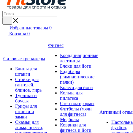
Избранные товары
0
Корзина
0
Фитнес
Координационные
Силовые тренажеры
лестницы
Блоки для йоги
Блины для
Бодибары
штанги
(гимнастические
Стойки для
палки)
гантелей,
Колеса для йоги
блинов, гирь
Кольца для
Турники и
пилатеса
брусья
Степ платформы
Грифы для
Фитболы (мячи
штанги и
Активный отды
для фитнеса)
замки
Медболы
Скамьи для
Настольн
Коврики для
жима, пресса,
футбол,
фитнеса и йоги
гиперэкстензия
аэрохокке