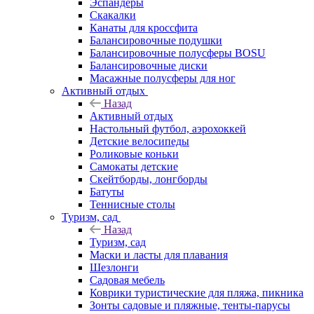
Эспандеры
Скакалки
Канаты для кроссфита
Балансировочные подушки
Балансировочные полусферы BOSU
Балансировочные диски
Масажные полусферы для ног
Активный отдых
Назад
Активный отдых
Настольный футбол, аэрохоккей
Детские велосипеды
Роликовые коньки
Самокаты детские
Скейтборды, лонгборды
Батуты
Теннисные столы
Туризм, сад
Назад
Туризм, сад
Маски и ласты для плавания
Шезлонги
Садовая мебель
Коврики туристические для пляжа, пикника
Зонты садовые и пляжные, тенты-парусы