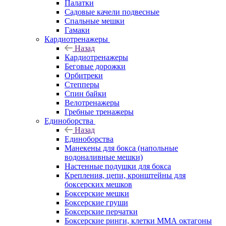
Палатки
Садовые качели подвесные
Спальные мешки
Гамаки
Кардиотренажеры
Назад
Кардиотренажеры
Беговые дорожки
Орбитреки
Степперы
Спин байки
Велотренажеры
Гребные тренажеры
Единоборства
Назад
Единоборства
Манекены для бокса (напольные
водоналивные мешки)
Настенные подушки для бокса
Крепления, цепи, кронштейны для
боксерских мешков
Боксерские мешки
Боксерские груши
Боксерские перчатки
Боксерские ринги, клетки ММА октагоны