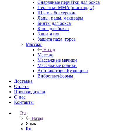
Снарядные перчатки для бокса
Перчатки MMA (шингарды)
Шлемы боксерские
Лапы, пады, макивары
Бинты для бокса
Капы для бокса
Защита ног
Защита паха, торса
Массаж
Назад
Массаж
Массажные мячики
Массажные ролики
Аппликаторы Кузнецова
Виброплатформы
Доставка
Оплата
Производители
О нас
Контакты
Ru
Назад
Язык
Ru