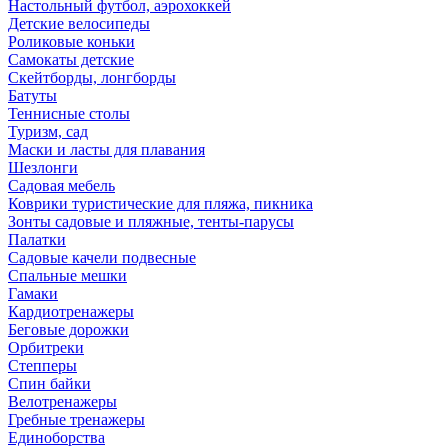
Настольный футбол, аэрохоккей
Детские велосипеды
Роликовые коньки
Самокаты детские
Скейтборды, лонгборды
Батуты
Теннисные столы
Туризм, сад
Маски и ласты для плавания
Шезлонги
Садовая мебель
Коврики туристические для пляжа, пикника
Зонты садовые и пляжные, тенты-парусы
Палатки
Садовые качели подвесные
Спальные мешки
Гамаки
Кардиотренажеры
Беговые дорожки
Орбитреки
Степперы
Спин байки
Велотренажеры
Гребные тренажеры
Единоборства