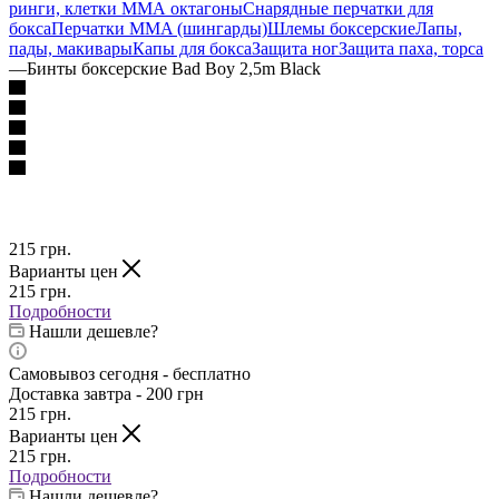
ринги, клетки ММА октагоны
Снарядные перчатки для
бокса
Перчатки MMA (шингарды)
Шлемы боксерские
Лапы,
пады, макивары
Капы для бокса
Защита ног
Защита паха, торса
—
Бинты боксерские Bad Boy 2,5m Black
215
грн.
Варианты цен
215
грн.
Подробности
Нашли дешевле?
Самовывоз сегодня - бесплатно
Доставка завтра - 200 грн
215
грн.
Варианты цен
215
грн.
Подробности
Нашли дешевле?