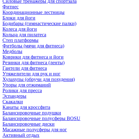
Силовые тренажеры для спортзала
Фитнес
Координационные лестницы
Блоки для йоги
Бодибары (гимнастические палки)
Колеса для йоги
Кольца для пилатеса
Степ платформы
Фитболы (мячи для фитнеса)
Медболы
Коврики для фитнеса и йоги
Резинки для фитнеса (ленты)
Гантели для фитнеса
Утяжелители для рук и ног
Хулахупы (обручи для похудения)
Упоры для отжиманий
Ролики для пресса
Эспандеры
Скакалки
Канаты для кроссфита
Балансировочные подушки
Балансировочные полусферы BOSU
Балансировочные диски
Масажные полусферы для ног
Активный отдых