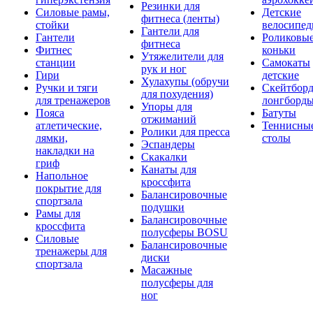
Резинки для
Силовые рамы,
Детские
фитнеса (ленты)
стойки
велосипе
Гантели для
Гантели
Роликовы
фитнеса
Фитнес
коньки
Утяжелители для
станции
Самокаты
рук и ног
Гири
детские
Хулахупы (обручи
Ручки и тяги
Скейтборд
для похудения)
для тренажеров
лонгборд
Упоры для
Пояса
Батуты
отжиманий
атлетические,
Теннисны
Ролики для пресса
лямки,
столы
Эспандеры
накладки на
Скакалки
гриф
Канаты для
Напольное
кроссфита
покрытие для
Балансировочные
спортзала
подушки
Рамы для
Балансировочные
кроссфита
полусферы BOSU
Силовые
Балансировочные
тренажеры для
диски
спортзала
Масажные
полусферы для
ног